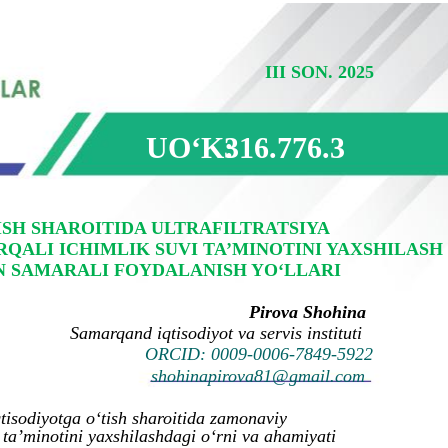
III SON. 2025
UOʻK:
316.776.3
ISH SHAROITIDA ULTRAFILTRATSIYA
RQALI ICHIMLIK SUVI TA’MINOTINI YAXSHILASH
 SAMARALI FOYDALANISH YO‘LLARI
Pirova Shohina
Samarqand iqtisodiyot va servis instituti
ORCID: 0009-0006-7849-5922
shohinapirova81@gmail.com
isodiyotga o‘tish sharoitida zamonaviy
i ta’minotini yaxshilashdagi o‘rni va ahamiyati