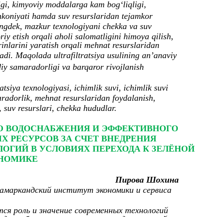
zligi, kimyoviy moddalarga kam bog‘liqligi,
mkoniyati hamda suv resurslaridan tejamkor
uningdek, mazkur texnologiyani chekka va suv
iy etish orqali aholi salomatligini himoya qilish,
rinlarini yaratish orqali mehnat resurslaridan
adi. Maqolada ultrafiltratsiya usulining an’anaviy
odiy samaradorligi va barqaror rivojlanish
tratsiya texnologiyasi, ichimlik suvi, ichimlik suvi
aradorlik, mehnat resurslaridan foydalanish,
, suv resurslari, chekka hududlar.
О ВОДОСНАБЖЕНИЯ И ЭФФЕКТИВНОГО
Х РЕСУРСОВ ЗА СЧЕТ ВНЕДРЕНИЯ
ОГИЙ В УСЛОВИЯХ ПЕРЕХОДА К ЗЕЛЁНОЙ
НОМИКЕ
Пирова Шохина
амаркандский институт экономики и сервиса
я роль и значение современных технологий