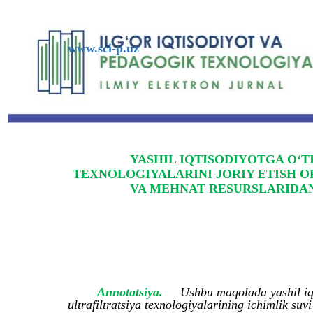
www.sci-p.uz
YASHIL IQTISODIYOTGA O‘T
TEXNOLOGIYALARINI JORIY ETISH O
VA MEHNAT RESURSLARIDAN
Annotatsiya.
Ushbu maqolada yashil iqt
ultrafiltratsiya texnologiyalarining ichimlik suv