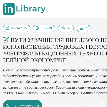
09-06-2025
311-319
42
7
ПУТИ УЛУЧШЕНИЯ ПИТЬЕВОГО В
ИСПОЛЬЗОВАНИЯ ТРУДОВЫХ РЕСУРС
УЛЬТРАФИЛЬТРАЦИОННЫХ ТЕХНОЛОГ
ЗЕЛЁНОЙ ЭКОНОМИКЕ
В статье рассматриваются роль и значение современных тех
водоснабжения в условиях перехода к зеленой экономике. Ана
экологическая безопасность, низкая зависимость от химикато
использование водных ресурсов. Рассматриваются возможност
создания новых рабочих мест за счет внедрения данной техно
обосновывается сравнение метода ультрафильтрации с тради
эффективность и соответствие целям устойчивого развития.
PDF (Узбекский)