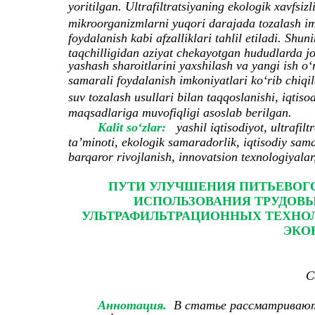
yoritilgan. Ultrafiltratsiyaning ekologik xavfsi
mikroorganizmlarni yuqori darajada tozalash i
foydalanish kabi afzalliklari tahlil etiladi. Sh
taqchilligidan aziyat chekayotgan hududlarda jor
yashash sharoitlarini yaxshilash va yangi ish o‘
samarali foydalanish imkoniyatlari ko‘rib chiqil
suv tozalash usullari bilan taqqoslanishi, iqtis
maqsadlariga muvofiqligi asoslab berilgan.
Kalit so‘zlar:
yashil iqtisodiyot, ultrafil
ta’minoti, ekologik samaradorlik, iqtisodiy sam
barqaror rivojlanish, innovatsion texnologiyalar
ПУТИ УЛУЧШЕНИЯ ПИТЬЕВОГ
ИСПОЛЬЗОВАНИЯ ТРУДОВЫ
УЛЬТРАФИЛЬТРАЦИОННЫХ ТЕХНОЛ
ЭКО
С
Аннотация.
В статье рассматриваютс