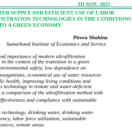
III SON. 2025
ER SUPPLY AND EFFICIENT USE OF LABOR
ILTRATION TECHNOLOGIES IN THE CONDITIONS
 TO A GREEN ECONOMY
Pirova Shahina
Samarkand Institute of Economics and Service
and importance of modern ultrafiltration
in the context of the transition to a green
environmental safety, low dependence on
roorganisms, economical use of water resources
lic health, improving living conditions and
is technology in remote and water-deficient
s a comparison of the ultrafiltration method with
-effectiveness and compliance with sustainable
n technology, drinking water, drinking water
ency, labor force utilization, sustainable
ources, remote areas.