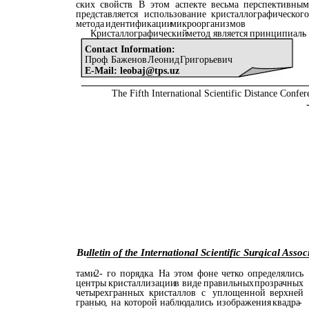
ских
свойств
.
В
этом
аспекте
весьма
перспективным
представляется
использование
кристаллографического
метода
идентификации
микроорганизмов
.
Кристаллографический
метод
является
принципиаль
-
Contact Information:
Проф
.
Баженов
Леонид
Григорьевич
E-Mail: leobaj@tps.uz
The Fifth International Scientific Distance Confer
Bulletin of the International Scientific Surgical Assoc
тами
2-
го
порядка
.
На
этом
фоне
четко
определялись
центры
кристаллизации
в
виде
правильных
прозрачных
четырехгранных
кристаллов
с
уплощенной
верхней
гранью
,
на
которой
наблюдались
изображения
квадра
-