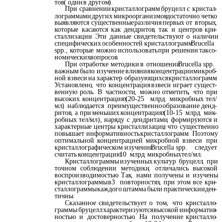
тов
(
один
в
другом
).
При
сравнении
кристаллограмм
бруцелл
с
кристал
-
лограммами
других
микроорганизмов
достаточно
четко
выявляются
существенные
различия
первых
от
вторых
,
которые
касаются
как
дендритов
,
так
и
центров
кри
-
сталлизации
.
Эти
данные
свидетельствуют
о
наличии
специфических
особенностей
кристаллограмм
Brucella
spp.,
которые
можно
использовать
при
решении
таксо
-
номических
вопросов
.
При
отработке
методики
в
отношении
Brucella spp.
важным
было
изучение
влияния
концентрации
микроб
-
ной
взвеси
на
характер
образующихся
кристаллограмм
.
Установлено
,
что
концентрация
взвеси
играет
сущест
-
венную
роль
.
В
частности
,
можно
отметить
,
что
при
высоких
концентрациях
(20-25
млрд
.
микробных
тел
/
мл
)
наблюдается
преимущественно
образование
денд
-
ритов
,
а
при
меньших
концентрациях
(10-15
млрд
.
мик
-
робных
тел
/
мл
),
наряду
с
дендритами
,
формируются
и
характерные
центры
кристаллизации
,
что
существенно
повышает
информативность
кристаллограмм
.
Поэтому
оптимальной
концентрацией
микробной
взвеси
при
кристаллографическом
изучении
Brucella spp.
следует
считать
концентрацию
10
млрд
.
микробных
тел
/
мл
.
Кристаллограммы
изученных
культур
бруцелл
,
при
точном
соблюдении
методики
,
отличались
высокой
воспроизводимостью
.
Так
,
нами
получены
и
изучены
кристаллограммы
в
3
повторностях
,
при
этом
все
кри
-
сталлограммы
каждого
штамма
были
практически
иден
-
тичны
.
Сказанное
свидетельствует
о
том
,
что
кристалло
-
граммы
бруцелл
характеризуются
высокой
информатив
-
ностью
и
достоверностью
.
На
получение
кристалло
-