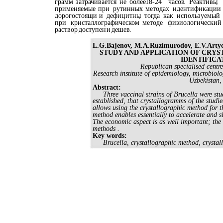
грамм
затрачивается
не
более
18-24
часов
.
Реактивы
,
применяемые
при
рутинных
методах
идентификации
дорогостоящи
и
дефицитны
,
тогда
как
используемый
при
кристаллографическом
методе
физиологический
раствор
доступен
и
дешев
.
L.G.Bajenov, M.A.Ruzimurodov, E.V.Art
STUDY AND APPLICATION OF CRYS
IDENTIFICA
Republican specialised centr
Research institute of epidemiology, microbiolo
Uzbekistan,
Abstract:
Three vaccinal strains of Brucella were st
established, that crystallogramms of the studie
allows using the crystallographic method for th
method enables essentially to accelerate and s
The economic aspect is as well important; the c
methods .
Key words:
Brucella, crystallographic method, crystallo