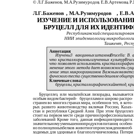
©
Л
.
Г
.
Баженов
,
М
.
А
.
Рузимуродов
,
Е
.
В
.
Артемова
,
Р
.
Л
.
Г
.
Баженов
,
М
.
А
.
Рузимуродов
,
Е
.
В
.
А
ИЗУЧЕНИЕ
И
ИСПОЛЬЗОВАНИ
ИЗУЧЕНИЕ
ИЗУЧЕНИЕ
И
И
ИСПОЛЬЗОВАНИ
ИСПОЛЬЗОВАНИ
БРУЦЕЛЛ
ДЛЯ
ИХ
ИДЕНТИФ
БРУЦЕЛЛ
БРУЦЕЛЛ
ДЛЯ
ДЛЯ
ИХ
ИХ
ИДЕНТИФ
ИДЕНТИФ
Республиканский
специализирова
НИИ
эпидемиологии
,
микробиолог
Ташкент
,
Респ
Аннотация
:
Изучены
3
вакцинных
штамма
Brucella: B. 
что
кристаллограммы
изученных
культур
Bruce
что
позволяет
использовать
кристаллографич
менение
этого
метода
дает
возможность
сущ
ление
этих
микроорганизмов
.
Важным
являетс
фического
теста
существенно
дешевле
общепр
Ключевые
слова
:
бруцеллы
,
кристаллографический
метод
,
кр
Бруцеллез
,
или
мальтийская
лихорадка
,
вызывается
особым
видом
бактерий
–
бруцеллами
и
широко
распро
-
странен
во
многих
странах
мира
,
особенно
в
тех
,
в
кото
-
рых
развито
животноводство
,
включая
Россию
,
Казах
-
стан
и
республики
Средней
Азии
.
При
этом
бруцеллез
стоит
на
первом
месте
среди
причин
профессиональных
заболеваний
.
Кроме
того
,
данная
инфекция
приводит
к
значительному
уменьшению
продуктов
питания
,
особен
-
но
полноценных
белков
животного
происхождения
необ
-
ходимых
для
здоровья
и
благополучия
человека
.
Потери