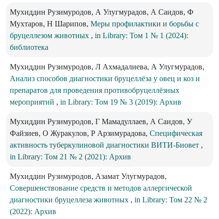
Мухиддин Рузимуродов, А Улугмурадов, А Саидов, Ф
Мухтаров, Н Шарипов,
Меры профилактики и борьбы с
бруцеллезом животных
,
in Library: Том 1 № 1 (2024):
библиотека
Мухиддин Рузимуродов, Л Ахмадалиева, А Улугмурадов,
Анализ способов диагностики бруцеллёза у овец и коз и
препаратов для проведения противобруцеллёзных
мероприятий
,
in Library: Том 19 № 3 (2019): Архив
Мухиддин Рузимуродов, Г Мамадуллаев, А Саидов, У
Файзиев, О Журакулов, Р Арзимурадова,
Специфическая
активность туберкулиновой диагностики ВИТИ-Биовет
,
in Library: Том 21 № 2 (2021): Архив
Мухиддин Рузимуродов, Азамат Улугмурадов,
Совершенствование средств и методов аллергической
диагностики бруцеллеза животных
,
in Library: Том 22 № 2
(2022): Архив