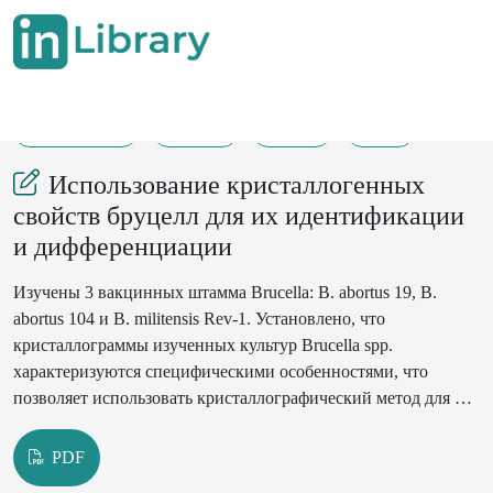
04-06-2024
21-22
120
28
Использование кристаллогенных
свойств бруцелл для их идентификации
и дифференциации
Изучены 3 вакцинных штамма Brucella: B. abortus 19, B.
abortus 104 и B. militensis Rev-1. Установлено, что
кристаллограммы изученных культур Brucella spp.
характеризуются специфическими особенностями, что
позволяет использовать кристаллографический метод для их
идентификации и дифференциации. При- менение этого
метода дает возможность существенно ускорить и упростить
PDF
микробиологическое опреде- ление этих микроорганизмов.