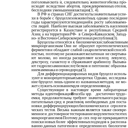
поголовья
скота
и
,
следовательно
,
животного
белка
про
-
исходят
вследствие
абортов
,
преждевременных
отелов
,
бесплодия
и
уменьшения
лактации
(3, 4).
В
РФ
и
странах
СНГ
достигнуты
значительные
успе
-
хи
в
борьбе
с
бруцеллезом
животных
,
однако
последние
годы
характеризуются
тенденцией
к
росту
заболеваемо
-
сти
людей
.
Наиболее
высокая
заболеваемость
населения
регистрируется
в
Казахстане
и
республиках
Средней
Азии
,
а
на
территории
РФ
-
в
Северо
-
Кавказском
,
Запад
-
но
-
и
Восточно
-
Сибирском
регионах
республики
(3).
Бруцеллы
относятся
к
биохимически
слабоактивным
микроорганизмам
.
Они
не
образуют
протеолитических
ферментов
и
обладают
слабой
сахаролитической
способ
-
ностью
,
поэтому
не
разжижают
желатина
и
не
свертыва
-
ют
молоко
,
но
иногда
расщепляют
ксилозу
,
левулезу
,
декстрозу
,
галактозу
и
сбраживают
арабинозу
.
Вызыва
-
ют
гидролиз
аминокислот
,
белков
и
пептонов
с
образова
-
нием
аммиака
и
сероводорода
(5).
Для
дифференциации
разных
видов
бруцелл
исполь
-
зуют
и
монорецепторные
сыворотки
.
Однако
,
исследова
-
ние
бруцелл
лишь
одним
из
названных
методов
,
не
мо
-
жет
служить
основанием
для
определения
вида
.
Существующие
в
настоящее
время
лабораторные
методы
идентификации
Brucella spp.
достаточно
трудо
-
емки
,
продолжительны
,
требуют
значительного
расхода
питательных
сред
и
реактивов
,
необходимых
для
поста
-
новки
дифференцирующих
биохимических
и
серологи
-
ческих
тестов
.
Весьма
важным
является
также
своевре
-
менное
и
достоверное
тестирование
вирулентности
этих
микроорганизмов
.
Поэтому
до
сих
пор
не
прекращаются
поиски
новых
более
эффективных
подходов
к
распозна
-
ванию
данных
патогенов
и
определению
их
биологиче
-