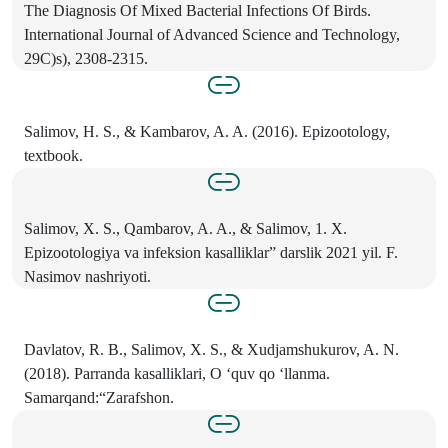
The Diagnosis Of Mixed Bacterial Infections Of Birds.
International Journal of Advanced Science and Technology,
29C)s), 2308-2315.
Salimov, H. S., & Kambarov, A. A. (2016). Epizootology,
textbook.
Salimov, X. S., Qambarov, A. A., & Salimov, 1. X.
Epizootologiya va infeksion kasalliklar” darslik 2021 yil. F.
Nasimov nashriyoti.
Davlatov, R. B., Salimov, X. S., & Xudjamshukurov, A. N.
(2018). Parranda kasalliklari, О ‘quv qo ‘llanma.
Samarqand:“Zarafshon.