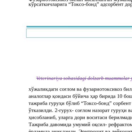
кўрсаткичларига “Токсо-бонд” адсорбент д
Veterinariya sohasidagi dolzarb muammolar y
хўжаликдаги соғлом ва фузариотоксикоз бил
аналоглар қоидаси бўйича ҳар бирида 10 бо
тажриба гуруҳи бўлиб “Токсо-бонд” сорбент
ўтказилди. 2-гурух- соғлом назорат гуруҳи в
ҳисобланиб, уларга дори воситаси берилмад
Тажриба давомида умумий оқсил- рефрактом
ёрдамида аниқланди. Эритроцит ва лейкоцит