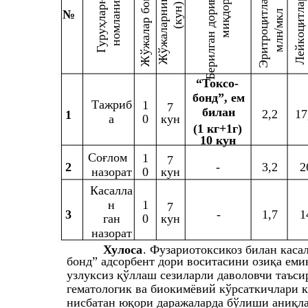
р бош с
дори
ин
Гуруҳларн
ла
ни
)
ла
н дори
(кун
№
/мкл
рн
ит
ит
ла
иқ
ла
троц
ла
оц
ном
м
лн
ўжа
ўжа
лга
Лейк
м
Эри
Ж
ери
Ж
Б
“Токсо-
бонд”, ем
Тажриб
1
7
билан
2,2
17
1
а
0
кун
(1 кг+1г)
10 кун
Соғлом
1
7
2
-
3,2
2
назорат
0
кун
Касалла
н
1
7
3
-
1,7
1
ган
0
кун
назорат
Хулоса
. Фузариотоксикоз билан кас
бонд” адсорбент дори воситасини озиқа емин
узлуксиз қўллаш сезиларли даволовчи таъси
гематологик ва биокимёвий кўрсаткичлари к
нисбатан юқори даражаларда бўлиши аниқл