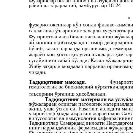
Фузариялар билан нонбоп ва озуқабоп донл
равишда зарарланиб, замбуруғлар 18-24
0
фузариотоксинлар кўп сонли физико-кимёви
сақлаганда ўзларининг заҳарли хусусиятлар
Фузариотоксикоз билан касалланган жўжалар
айланиши оқибатида қон томир деворларини
бўлиб, касал парранда организмида геммора
жараён қон ҳосил қилувчи аъзоларга ҳам та
сусайишига сабаб бўлади. Касал жўжаларнин
Ушбу заҳарли моддалар парранда организми
чиқади.
Тадқиқотнинг мақсади.
Фузариото
гематологик ва биокимёвий кўрсаткичларига
таъсирини ўрганиш ҳисобланади.
Тадқиқотнинг материали ва услубл
жўжалардан олинган патологик материаллар
экиш, унда ўсган си, Fusarium авлодига ма
уларни соф ҳолда ажратиш жараёнлари Сам
вирусология ва иммунология кафедрасининг
Тадқиқотлар Самарқанд вилояти Пастдарғо
нинг паррандачилик фермасидаги жўжаларда
Фузариотоксикоз билан касалланган жўжала