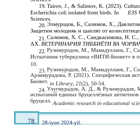
19.
Tairov, J., & Salimov, K. (2023). Cultur
Escherichia coli isolated from birds. In
E3S 
Sciences.
Элмуродов, Б., Салимов, Х., Давлатов,
20.
Защитим молодняк и цыплят от колисептице
Салимов, Х. С., Саидкасимова, Н. С.
21.
АХ.
ВЕТЕРИНАРИЯ ТИББИЁТИ ВА ЧОРВ
Рузимуродов, М., Мамадуллаев, Г., Са
22.
Испытания туберкулина «ВИТИ-Биовет» в п
10.
Рузимуродов, М., Мамадуллаев, Г., Са
23.
Арзимурадова, Р. (2021). Специфическая а
Биовет.
in Library
,
21
(2), 50-54.
Улугмурадов, А. Д., & Рузимурадов, 
24.
испытаний единых бруцеллёзных антигенов 
бруцелл.
Academic research in educational sci
78
28-iyun 2024-yil.