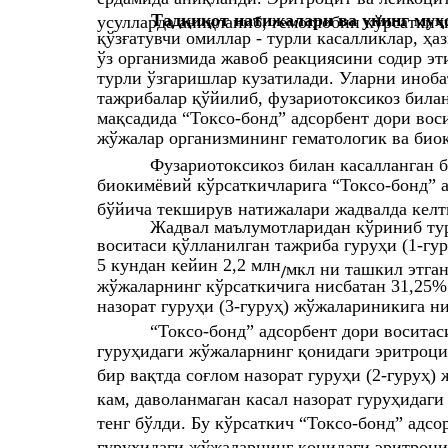
Тадқиқот натижалари ва унинг муҳ
усулларда аниқланиб, гемоглобин кўрсаткич
қўзғатувчи омиллар - турли касалликлар, ҳа
ўз организмида жавоб реакциясини содир эт
турли ўзгаришлар кузатилади. Уларни иноба
тажрибалар қўйилиб, фузариотоксикоз била
мақсадида “Токсо-бонд” адсорбент дори вос
жўжалар организмининг гематологик ва био
Фузариотоксикоз билан касалланган 
биокимёвий кўрсаткичларига “Токсо-бонд” 
бўйича текширув натижалари жадвалда келт
Жадвал маълумотларидан кўриниб тур
воситаси қўлланилган тажриба гуруҳи (1-гу
5 кундан кейин 2,2 млн
мкл ни ташкил этган
/
жўжаларнинг кўрсаткичига нисбатан 31,25% 
назорат гуруҳи (3-гуруҳ) жўжалариникига н
“Токсо-бонд” адсорбент дори воситас
гуруҳидаги жўжаларнинг қонидаги эритроци
бир вақтда соғлом назорат гуруҳи (2-гуруҳ
кам, даволанмаган касал назорат гуруҳидаги
тенг бўлди. Бу кўрсаткич “Токсо-бонд” адс
гуруҳидаги жўжаларнинг қонидаги эритроцит