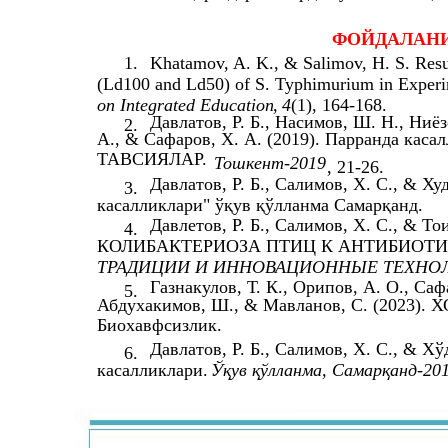
ФОЙДАЛАНИ
1.
Khatamov, A. K., & Salimov, H. S. Resul
(Ld100 and Ld50) of S. Typhimurium in Experi
on Integrated Education
,
4
(1), 164-168.
Давлатов, Р. Б., Насимов, Ш. Н., Ни
2.
А., & Сафаров, Х. А. (2019). Парранда кас
ТАВСИЯЛАР.
Тошкент-2019
, 21-26.
Давлатов, Р. Б., Салимов, Х. С., & Х
3.
касалликлари" ўқув қўлланма Самарқанд.
Давлетов, Р. Б., Салимов, Х. С., &
4.
КОЛИБАКТЕРИОЗА ПТИЦ К АНТИБИОТИ
ТРАДИЦИИ И ИННОВАЦИОННЫЕ ТЕХНОЛ
Газнакулов, Т. К., Орипов, А. О., Саф
5.
Абдухакимов, Ш., & Мавланов, С. (2023). Х
Биохавфсизлик.
Давлатов, Р. Б., Салимов, Х. С., & Х
6.
касалликлари.
Ўқув қўлланма, Самарқанд-20