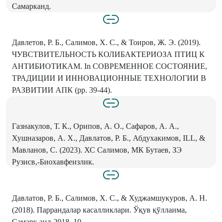
Самарканд.
Давлетов, Р. Б., Салимов, X. С., & Тоиров, Ж. Э. (2019).
ЧУВСТВИТЕЛЬНОСТЬ КОЛИБАКТЕРИОЗА ПТИЦ К
АНТИБИОТИКАМ. In СОВРЕМЕННОЕ СОСТОЯНИЕ,
ТРАДИЦИИ И ИННОВАЦИОННЫЕ ТЕХНОЛОГИИ В
РАЗВИТИИ АПК (рр. 39-44).
Газнакулов, Т. К., Орипов, А. О., Сафаров, А. А.,
Хушназаров, А. X., Давлатов, Р. Б., Абдухакимов, ILL, &
Мавланов, С. (2023). ХС Салимов, МК Бутаев, ЗЭ
Рузисв,-Биохавфеизлик.
Давлатов, Р. Б., Салимов, X. С., & Худжамшукуров, А. Н.
(2018). Паррандалар касалликлари. Ўқув қўллаима,
Самарк,анд-2018, 10.