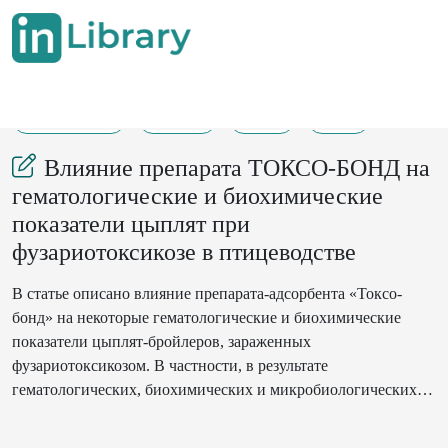
18-07-2024
75-78
51
22
Влияние препарата ТОКСО-БОНД на
гематологические и биохимические
показатели цыплят при
фузариотоксикозе в птицеводстве
В статье описано влияние препарата-адсорбента «Токсо-
бонд» на некоторые гематологические и биохимические
показатели цыплят-бройлеров, зараженных
фузариотоксикозом. В частности, в результате
гематологических, биохимических и микробиологических
исследований, проведенных исследователями при
фузариотоксикозе кур, отмечен значительный