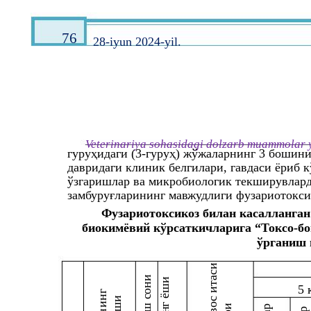
76
28-iyun 2024-yil.
Veterinariya sohasidagi dolzarb muammolar y
гуруҳидаги (3-гуруҳ) жўжаларнинг 3 бошини
давридаги клиник белгилари, гавдаси ёриб 
ўзгаришлар ва микробиологик текширувлард
замбуруғларининг мавжудлиги фузариотокс
Фузариотоксикоз билан касалланган
биокимёвий кўрсаткичларига “Токсо-бо
ўрганиш 
и
ас
и
ши
ит
он
5 
г
г ё
ин
ши
вос
р
р