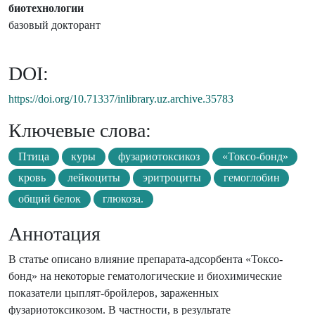
биотехнологии
базовый докторант
DOI:
https://doi.org/10.71337/inlibrary.uz.archive.35783
Ключевые слова:
Птица
куры
фузариотоксикоз
«Токсо-бонд»
кровь
лейкоциты
эритроциты
гемоглобин
общий белок
глюкоза.
Аннотация
В статье описано влияние препарата-адсорбента «Токсо-
бонд» на некоторые гематологические и биохимические
показатели цыплят-бройлеров, зараженных
фузариотоксикозом. В частности, в результате