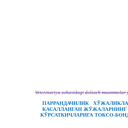
Veterinariya sohasidagi dolzarb muammolar y
ПАРРАНДАЧИЛИК
ХЎЖАЛИКЛА
КАСАЛЛАНГАН ЖЎЖАЛАРНИНГ 
КЎРСАТКИЧЛАРИГА ТОКСО-БОН