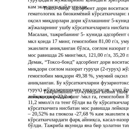
кам эканлиги қайд этилди.
Токсо-бонд” адсорбент дори воситаси
гематологик ва биокимёвий кўрсаткичлари: 
оқсил миқдорлари дори қўллашнинг 5-кунида
жўжаларнинг ушбу кўрсаткичларига нисбатан
Масалан, тажрибанинг 5- кунида адсорбент 
мкл қонда 17 минг, гемоглобин 81,00 г/л, ум
эканлиги аниқланган бўлса, соғлом назорат 
мос равишда 26 минг/мкл, 121,00 г/л, 35,20 
Демак, “Токсо-бонд” адсорбент дори восита
миқдори соғлом назорат гуруҳи (2-гуруҳ) ж
гемоглобин миқдори 49,38 %, умумий оқсил 
аниқланган. Бу кўрсаткичларни фузариотокси
гуруҳ) жўжалариникига таққосласак, улар ў
Тажрибанинг 10-кунидан кейин ушбу 
аниқланди (жадвал).
лейкоцитлар 22,2 минг /мкл га, гемоглобин 87
11,2 ммол/л га тенг бўлди ва бу кўрсаткичла
кўрсаткичига нисбатан мос равишда лейкоц
– 20,52% ва глюкоза -27,68 % кам эканлиги 
кўрсаткичлардаги фарқ айниқса, касал-назо
бўлди. Тажриба якунида яна бир ҳолатни та