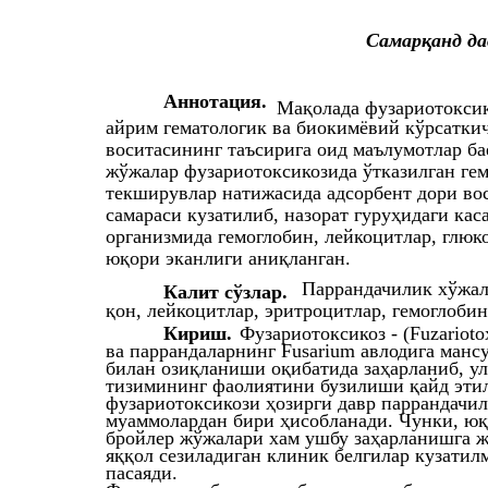
Самарқанд да
Аннотация.
Мақолада фузариотоксик
айрим гематологик ва биокимёвий кўрсаткич
воситасининг таъсирига оид маълумотлар ба
жўжалар фузариотоксикозида ўтказилган ге
текширувлар натижасида адсорбент дори во
самараси кузатилиб, назорат гуруҳидаги ка
организмида гемоглобин, лейкоцитлар, глюк
юқори эканлиги аниқланган.
Паррандачилик хўжали
Калит сўзлар.
қон, лейкоцитлар, эритроцитлар, гемоглобин
Кириш.
Фузариотоксикоз - (Fuzarioto
ва паррандаларнинг Fusarium авлодига мансу
билан озиқланиши оқибатида заҳарланиб, ул
тизимининг фаолиятини бузилиши қайд этил
фузариотоксикози ҳозирги давр паррандачил
муаммолардан бири ҳисобланади. Чунки, юқо
бройлер жўжалари хам ушбу заҳарланишга ж
яққол сезиладиган клиник белгилар кузатил
пасаяди.