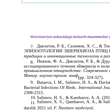
Veterinariya sohasidagi dolzarb muammolar y
Давлатов, Р. Б., Салимов, Х. С., & 
7.
ЭПИЗООТОЛОГИИ ЭШЕРИХИОЗА ПТИЦ В
традиции и инновационные технологии в р
Ниязов, Ф. А., Давлатов, Р. Б., & Ду
8.
ассоциированного течения эймериоза и коли
промышленном птицеводстве. Современное 
Матер. научно-произв. конф
(pp. 324-327).
9.
Butaeva, I. М., Salimov, H. S., & Davl
Bacterial Infections Of Birds.
International Jo
2308-2315.
10.
Salimov, H. S., & Kambarov, A. A. (201
Salimov, X. S., Qambarov, A. A., & Salim
11.
darslik 2021 yil.
F. Nasimov nashriyoti
.