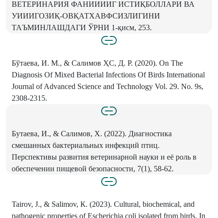
ВЕТЕРИНАРИЯ ФАНИИИИГ ИСТИҚБОЛЛАРИ ВА
УИИИГОЗИҚ-ОВҚАТХАВФСИЗЛИГИНИ
ТАЪМИНЛАШДАГИ ЎРНИ 1-қисм, 253.
Бўтаева, И. М., & Салимов ҲС, Д. Р. (2020). On The
Diagnosis Of Mixed Bacterial Infections Of Birds International
Journal of Advanced Science and Technology Vol. 29. No. 9s,
2308-2315.
Бутаева, И., & Салимов, X. (2022). Диагностика
смешанных бактериальных инфекций птиц.
Перспективы развития ветеринарной науки и её роль в
обеспечении пищевой безопасности, 7(1), 58-62.
Tairov, J., & Salimov, К. (2023). Cultural, biochemical, and
pathogenic properties of Escherichia coli isolated from birds. In