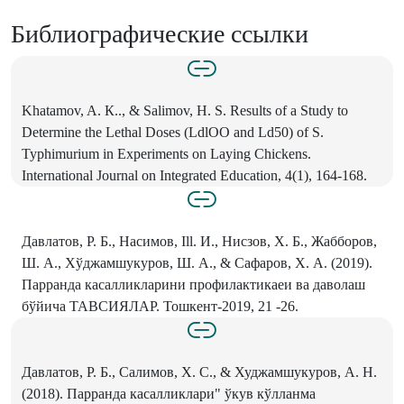
Библиографические ссылки
Khatamov, A. К.., & Salimov, H. S. Results of a Study to
Determine the Lethal Doses (LdlOO and Ld50) of S.
Typhimurium in Experiments on Laying Chickens.
International Journal on Integrated Education, 4(1), 164-168.
Давлатов, P. Б., Насимов, Ill. И., Нисзов, X. Б., Жабборов,
Ш. A., Хўджамшукуров, Ш. A., & Сафаров, X. А. (2019).
Парранда касалликларини профилактикаеи ва даволаш
бўйича ТАВСИЯЛАР. Тошкент-2019, 21 -26.
Давлатов, Р. Б., Салимов, X. С., & Худжамшукуров, А. Н.
(2018). Парранда касалликлари" ўкув кўлланма