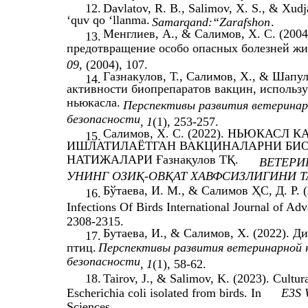
12.
Davlatov, R. B., Salimov, X. S., & Xudj
‘quv qo ‘llanma.
Samarqand:“Zarafshon
.
Менглиев, А., & Салимов, Х. С. (200
13.
предотвращение особо опасных болезней жи
09
, (2004), 107.
Газнакулов, Т., Салимов, Х., & Шапул
14.
активности биопрепаратов вакцин, использ
ньюкасла.
Перспективы развития ветеринарн
безопасности
,
1
(1), 253-257.
Салимов, Х. С. (2022). НЬЮКАС
15.
ИШЛАТИЛАЁТГАН ВАКЦИНАЛАРНИ БИ
НАТИЖАЛАРИ Ғазнақулов ТҚ.
ВЕТЕРИ
УНИНГ ОЗИҚ-ОВҚАТ ХАВФСИЗЛИГИНИ Т
Бўтаева, И. М., & Салимов ҲС, Д. Р. (
16.
Infections Of Birds International Journal of A
2308-2315.
Бутаева, И., & Салимов, Х. (2022).
17.
птиц.
Перспективы развития ветеринарной н
безопасности
,
1
(1), 58-62.
18.
Tairov, J., & Salimov, K. (2023). Cultur
Escherichia coli isolated from birds. In
E3S 
Sciences.