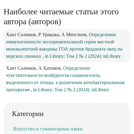
Наиболее читаемые статьи этого
автора (авторов)
Хаит Салимов, Р Урақова, А Менглиев,
Определение
иммуногенности экспериментальной серии местной
моновалентной вакцины ГОА против брадзоита овец на
морских свинках
,
in Library: Том 2 № 2 (2024): inLibrary
Хаит Салимов, А Ҳатамов,
Определение
чувствительности возбудителя сальмонеллеза,
выделенного от птицы, к различным антибактериальным
препаратам
,
in Library: Том 2 № 2 (2024): inLibrary
Категории
Искусство и гуманитарные науки