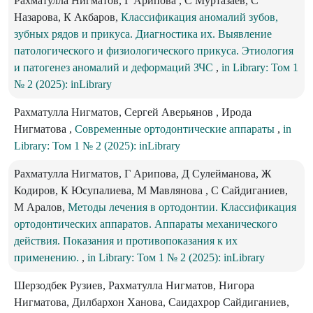
Рахматулла Нигматов, Г Арипова , C Муртазаев, С
Назарова, К Акбаров,
Классификация аномалий зубов,
зубных рядов и прикуса. Диагностика их. Выявление
патологического и физиологического прикуса. Этиология
и патогенез аномалий и деформаций ЗЧС
,
in Library: Том 1
№ 2 (2025): inLibrary
Рахматулла Нигматов, Сергей Аверьянов , Ирода
Нигматова ,
Современные ортодонтические аппараты
,
in
Library: Том 1 № 2 (2025): inLibrary
Рахматулла Нигматов, Г Арипова, Д Сулейманова, Ж
Кодиров, К Юсупалиева, М Мавлянова , С Сайдиганиев,
М Аралов,
Методы лечения в ортодонтии. Классификация
ортодонтических аппаратов. Аппараты механического
действия. Показания и противопоказания к их
применению.
,
in Library: Том 1 № 2 (2025): inLibrary
Шерзодбек Рузиев, Рахматулла Нигматов, Нигора
Нигматова, Дилбархон Ханова, Саидахрор Сайдиганиев,