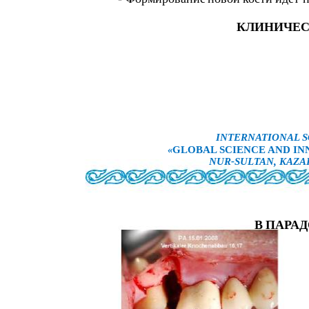
КЛИНИЧЕ
INTERNATIONAL S
«
GLOBAL SCIENCE AND INN
NUR-SULTAN, KAZA
В
ПАРА