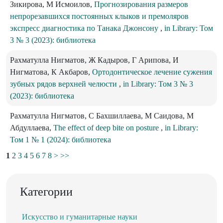
Зикирова, М Исмоилов,
Прогнозирования размеров
непрорезавшихся постоянных клыков и премоляров
экспресс диагностика по Танака Джонсону
,
in Library: Том
3 № 3 (2023): библиотека
Рахматулла Нигматов, Ж Кадыров, Г Арипова, И
Нигматова, К Акбаров,
Ортодонтическое лечение сужения
зубных рядов верхней челюсти
,
in Library: Том 3 № 3
(2023): библиотека
Рахматулла Нигматов, С Бахшиллаева, М Саидова, М
Абдуллаева,
The effect of deep bite on posture
,
in Library:
Том 1 № 1 (2024): библиотека
1
2
3
4
5
6
7
8
>
>>
Категории
Искусство и гуманитарные науки