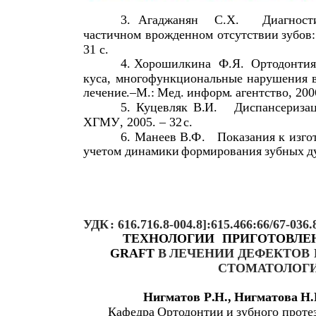
3.
Агаджанян
С
.
Х
.
Диагност
частичном
врожденном
отсутствии
зубов
:
31
с
.
4.
Хорошилкина
Ф
.
Я
.
Ортодонтия
куса
,
многофункциональные
нарушения
лечение
.–
М
.:
Мед
.
информ
.
агентство
, 20
5.
Куцевляк
В
.
И
.
Диспансериза
ХГМУ
, 2005. – 32
с
.
6.
Манеев
В
.
Ф
.
Показания
к
изго
учетом
динамики
формирования
зубных
д
УДК
: 616.716.8-004.8]:615.466:66/67-036.
ТЕХНОЛОГИИ
ПРИГОТОВЛЕ
GRAFT
В
ЛЕЧЕНИИ
ДЕФЕКТОВ
СТОМАТОЛОГ
Нигматов
Р
.
Н
.,
Нигматова
Н
.
Кафедра
Ортодонтии
и
зубного
проте