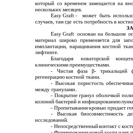
который
со
временем
замещается
на
вн
нескольких
месяцев
.
Easy Graft -
может
быть
использ
случаев
,
там
где
есть
потребность
в
костн
З
Easy Graft
основан
на
большом
о
материал
широко
применяется
для
зап
имплантации
,
наращивания
костной
тка
лифтинге
.
Благодаря
новаторской
концеп
клиническими
преимуществами
.
-
Чистая
фаза
β
-
трикальций
регенерацию
костной
ткани
.
-
Высокая
пористость
обеспечива
между
гранулами
.
-
Покрытие
гранул
оболочкой
поли
колоний
бактерий
и
инфицированию
лунк
-
Пропитывание
кровью
придает
ге
-
Высокая
биосовместимость
де
исследований
.
-
Непосредственный
контакт
с
кост
-
Формирование
новой
кости
идет
п