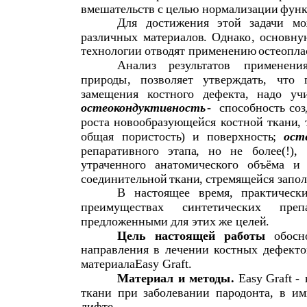
вмешательств
с
целью
нормализации
функ
Для
достижения
этой
задачи
мо
различных
материалов
.
Однако
,
основну
технологии
отводят
применению
остеопла
Анализ
результатов
применени
природы
,
позволяет
утверждать
,
что
замещения
костного
дефекта
,
надо
уч
остеокондуктивность
-
способность
соз
роста
новообразующейся
костной
ткани
,
общая
пористость
)
и
поверхность
;
ост
репаративного
этапа
,
но
не
более
(!),
утраченного
анатомического
объёма
и
соединительной
ткани
,
стремящейся
запо
В
настоящее
время
,
практическ
преимуществах
синтетических
преп
предложенными
для
этих
же
целей
.
Цель
настоящей
работы
обосн
направления
в
лечении
костных
дефекто
материала
Easy Graft.
Материал
и
методы
.
Easy Graft -
ткани
при
заболевании
пародонта
,
в
им
лифте
.