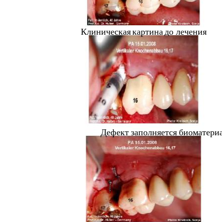
Клиническая
картина
до
лечения
Дефект
заполняется
биоматери