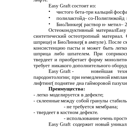
Easy Graft
состоит
из
:
•
чистого
бета
-
три
кальций
фосфа
•
полилактойд
–
со
-
Полиглюкойд
•
БиоЛинкер
(
раствор
н
-
метил
– 
Остеокондуктивный
материал
Easy 
синтетический
остеотропный
материал
.
шприце
)
и
БиоЛинкер
(
в
ампуле
).
После
с
консистенцию
пасты
и
может
быть
легко
шприца
либо
шпателем
.
При
соприкос
твердеет
и
приобретает
форму
монолитн
требует
никакого
дополнительного
оборуд
Easy Graft -
новейшая
тех
пародонтологии
;
при
немедленной
имплан
лифтинг
(
поднятие
дна
гайморовой
пазухи
Преимущества
:
-
легко
моделируется
в
дефекте
;
-
склеенные
между
собой
гранулы
стабил
-
не
требуется
мембрана
;
-
твердеет
в
костном
дефекте
.
-
использование
очень
прост
Easy Graft
содержит
новый
уникал