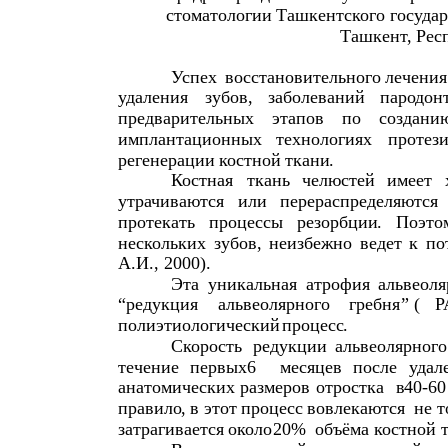
стоматологии
Ташкентского
госуда
Ташкент
,
Рес
Успех
восстановительного
лечения
удаления
зубов
,
заболеваний
пародон
предварительных
этапов
по
создани
имплантационных
технологиях
протез
регенерации
костной
ткани
.
Костная
ткань
челюстей
имеет
утрачиваются
или
перераспределяются
протекать
процессы
резорбции
.
Поэто
нескольких
зубов
,
неизбежно
ведет
к
по
А
.
И
., 2000).
Эта
уникальная
атрофия
альвеоля
“
редукция
альвеолярного
гребня
” (
Р
полиэтиологический
процесс
.
Скорость
редукции
альвеолярного
течение
первых
6
месяцев
после
удал
анатомических
размеров
отростка
в
40-6
правило
,
в
этот
процесс
вовлекаются
не
т
затрагивается
около
20%
объёма
костной