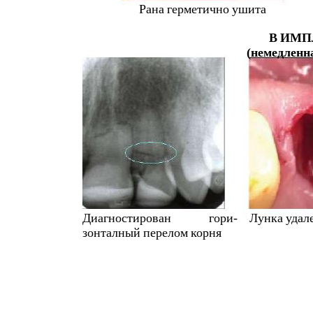
Рана
герметично
ушита
В
ИМП
(
немедленн
Диагностирован
гори
-
Лунка
удал
зонталный
перелом
корня