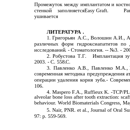
Промежуток
между
имплантатом
и
костн
стенкой
заполняется
Easy Graft.
Ра
ушивается
ЛИТЕРАТУРА
.
1.
Григорьян
А
.
С
.,
Волошин
А
.
И
.,
А
различных
форм
гидроксиапатитов
по
исследований
. -
Стоматология
. --
№
3. - 20
2.
Робустова
Т
.
Г
.
Имплантация
з
2003. -
С
. 558.
С
.
3.
Павленко
А
.
В
.,
Павленко
М
.
А
.,
современная
методика
предупреждения
а
операции
удаления
корня
зуба
.-
Совреме
106.
4. Maspero F.A., Ruffieux K. -TCP/PLG
alveolar bone loss after tooth extraction: sca
behaviour. World Biomaterials Congress, Ma
5. Nair, PNR. et al., Journal of Oral S
97: p. 559-569.