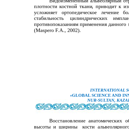
Видоизмененный
альвеолярный
от
плотности
костной
ткани
,
приводит
к
и
усложняет
ортопедическое
лечение
бо
стабильность
цилиндрических
имплан
противопоказаниям
применения
данного
(Maspero F.A., 2002).
INTERNATIONAL S
«
GLOBAL SCIENCE AND INN
NUR-SULTAN, KAZA
Восстановление
анатомических
о
высоты
и
ширины
кости
альвеолярног