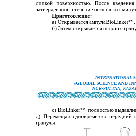
липкой
поверхностью
.
После
введения
затвердевание
в
течение
нескольких
мину
Приготовление
:
а
)
Открывается
ампула
BioLinker™.
б
)
Затем
открывается
шприц
с
гран
INTERNATIONAL S
«
GLOBAL SCIENCE AND INN
NUR-SULTAN, KAZA
с
) BioLinker™
полностью
выдавли
д
)
Перемещая
одновременно
передний
гранулы
.