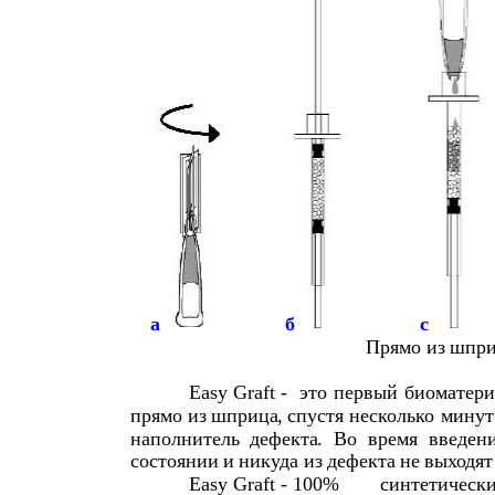
а
б
с
Прямо
из
шпри
Easy Graft -
это
первый
биоматери
прямо
из
шприца
,
спустя
несколько
минут
наполнитель
дефекта
.
Во
время
введен
состоянии
и
никуда
из
дефекта
не
выходят
Easy Graft - 100%
синтетическ