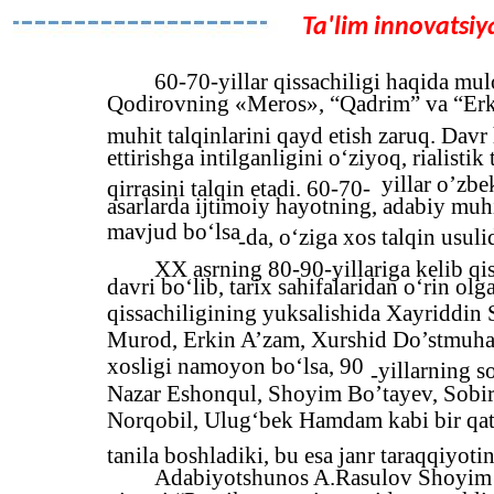
Ta'lim innovatsiya
60-70-yillar qissachiligi haqida mu
Qodirovning «Meros», “Qadrim” va “Erk” 
muhit talqinlarini qayd etish zaruq. Davr
ettirishga intilganligini o‘ziyoq, rialist
yillar o’zbe
qirrasini talqin etadi. 60-70-
asarlarda ijtimoiy hayotning, adabiy muhi
mavjud bo‘lsa
da, o‘ziga xos talqin usuli
-
XX asrning 80-90-yillariga kelib qis
davri bo‘lib, tarix sahifalaridan o‘rin ol
qissachiligining yuksalishida Xayridd
Murod, Erkin A’zam, Xurshid Do’stmuha
xosligi namoyon bo‘lsa, 90
yillarning 
-
Nazar Eshonqul, Shoyim Bo’tayev, Sobi
Norqobil, Ulug‘bek Hamdam kabi bir qato
tanila boshladiki, bu esa janr taraqqiyoti
Adabiyotshunos A.Rasulov Shoyim 