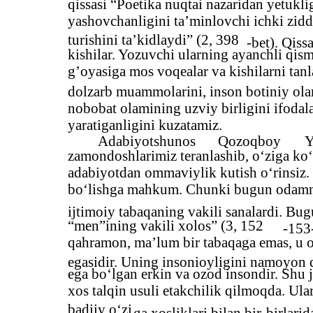
qissasi “Poetika nuqtai nazaridan yetukl
yashovchanligini ta’minlovchi ichki zidd
turishini ta’kidlaydi” (2, 398
-bet). Qiss
kishilar. Yozuvchi ularning ayanchli qism
g’oyasiga mos voqealar va kishilarni tanl
dolzarb muammolarini, inson botiniy olami
nobobat olamining uzviy birligini ifodalav
yaratiganligini kuzatamiz.
Adabiyotshunos
Qozoqboy
Y
zamondoshlarimiz teranlashib, o‘ziga ko‘
adabiyotdan ommaviylik kutish o‘rinsiz.
bo‘lishga mahkum. Chunki bugun odamn
ijtimoiy tabaqaning vakili sanalardi. Bu
“men”ining vakili xolos” (3, 152
-153
qahramon, ma’lum bir tabaqaga emas, u o
egasidir. Uning insonioyligini namoyon qi
ega bo‘lgan erkin va ozod insondir. Shu j
xos talqin usuli etakchilik qilmoqda. Ular
badiiy o‘zi