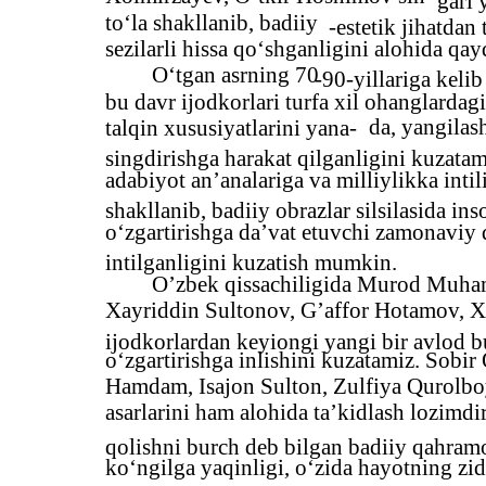
gari 
to‘la shakllanib, badiiy
-estetik jihatdan
sezilarli hissa qo‘shganligini alohida qayd
O‘tgan asrning 70
-90-yillariga keli
bu davr ijodkorlari turfa xil ohanglardagi
da, yangilas
talqin xususiyatlarini yana-
singdirishga harakat qilganligini kuzata
adabiyot an’analariga va milliylikka inti
shakllanib, badiiy obrazlar silsilasida in
o‘zgartirishga da’vat etuvchi zamonaviy 
intilganligini kuzatish mumkin.
O’zbek qissachiligida Murod Muha
Xayriddin Sultonov, G’affor Hotamov, 
ijodkorlardan keyiongi yangi bir avlod b
o‘zgartirishga inlishini kuzatamiz. Sob
Hamdam, Isajon Sulton, Zulfiya Qurolboy
asarlarini ham alohida ta’kidlash lozimdir
qolishni burch deb bilgan badiiy qahramo
ko‘ngilga yaqinligi, o‘zida hayotning zidd