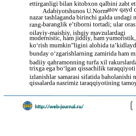
ettirganligi bilan kitobxon qalbini zabt e
atov qayd 
Adabiyotshunos U.Norm
nazar tashlaganda birinchi galda undagi
baranglik e’tiborni tortadi; ular ora
rang-
oilaviy-maishiy, ishqiy mavzulardagi
modernistic, ham jiddiy, ham yumoristik, 
ko‘rish mumkin”ligini alohida ta’kidlayd
bunday o‘zgarishlarning zamirida ham mil
badiiy qahramonning turfa xil rakurslard
trixga ega bo‘lgan qissachilik taraqqiyot
izlanishlar samarasi sifatida baholanishi
qissalarda nasrimiz taraqqiyotining tamo
http://web-journal.ru/