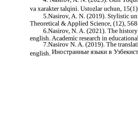
va xarakter talqini. Ustozlar uchun, 15(1)
5.Nasirov, A. N. (2019). Stylistic un
Theoretical & Applied Science, (12), 568
6.Nasirov, N. A. (2021). The history 
english. Academic research in educationa
7.Nasirov N. A. (2019). The transla
Иностранные
языки
в
Узбекис
english.