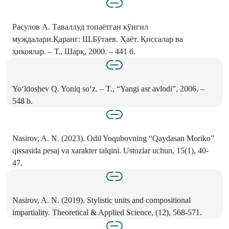
Расулов A. Таваллуд топаётган кўнгил
муждалари.Қаранг: Ш.Бўтаев. Ҳаёт. Қиссалар ва
ҳикоялар. – Т., Шарқ, 2000. – 441 б.
Yo‘ldoshev Q. Yoniq so‘z. – T., “Yangi asr avlodi”, 2006. –
548 b.
Nasirov, A. N. (2023). Odil Yoqubovning “Qaydasan Moriko”
qissasida pesaj va xarakter talqini. Ustozlar uchun, 15(1), 40-
47.
Nasirov, A. N. (2019). Stylistic units and compositional
impartiality. Theoretical & Applied Science, (12), 568-571.