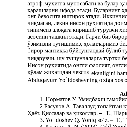
атроф
муҳитга муносабати ва булар ҳа
-
қарашларни
ифода этади. Буларнинг ҳ
онг бевосита иштирок этади. Иккинчиси
чиқмаган, лекин инсон руҳиятида доим
тинимсиз алоқага киришиб турувчи ҳис
асосини ташкил этади. Гарчи биз биро
ўзимизни тутишимиз, ҳолатларимиз биз
бирор мантиққа бўйсунгандай бўлиб т
чиқарувчи, шу тушунчаларга туртки бе
Инсон руҳиятида онгли фаолият, онгли
кўлам жиҳатидан чексиз
ekanligini ham
‘
‘
Abduqayum Yo
ldoshevning o
ziga xos 
Ad
1. Норматов У. Умидбахш тамойилл
2.Расулов A. Таваллуд топаётган 
Ҳаёт. Қиссалар ва ҳикоялар. –
Т., Шарқ
3. Yo‘ldoshev Q. Yoniq so‘z. –
T., 
4. Nasirov, A. N. (2023). Odil Yoq