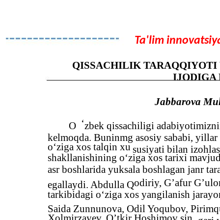
Ta'lim innovatsiya
QISSACHILIK TARAQQIYOTI
IJODIGA
Jabbarova Mu
‘
O
zbek qissachiligi adabiyotimizni
kelmoqda. Buninmg asosiy sababi, yillar
o‘ziga xos talqin xu
susiyati bilan izohl
shakllanishining o‘ziga xos tarixi mavjud
asr boshlarida yuksala boshlagan janr tar
odiriy, G’afur G’ul
egallaydi. Abdulla Q
tarkibidagi o‘ziga xos yangilanish jaray
Saida Zunnunova, Odil Yoqubov, Pirimq
Xolmirzayev, O’tkir Hoshimov sin