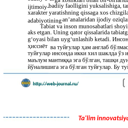
ga xosliklari bilan bir-birlari
badiiy faolligini yuksalishiga, t
ijtimoiy-
xarakter yaratishning qissaga xos chizgila
an’analaridan ijodiy oziq
adabiyotining
Tabiat va inson munosabatlari shoyi
aks etgan. Uning qator qissalarida tabia
g‘oyasi bilan uyg‘unlashib ketadi. Инс
ҳиссиёт
ва туйғулар ҳам англаб бўлма
туйғулар инсонда икки хил шаклда ўз 
маълум мантиққа эга бўлган, ташқи дун
йўналишига эга бўлган туйғулар. Бу т
http://web-journal.ru/
Ta'lim innovatsiya