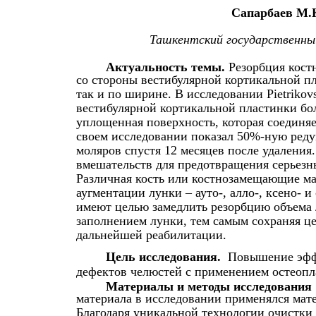
Сапарбаев М.
Ташкентский государственн
Актуальность темы.
Резорбция кост
со стороны вестибулярной кортикальной пл
так и по ширине. В исследовании Pietriko
вестибулярной кортикальной пластинки бол
уплощенная поверхность, которая соединяет
своем исследовании показал 50%-ную реду
моляров спустя 12 месяцев после удалени
вмешательств для предотвращения серьезн
Различная кость или костнозамещающие ма
аугментации лунки – ауто-, алло-, ксено- 
имеют целью замедлить резорбцию объема 
заполнением лунки, тем самым сохраняя це
дальнейшей реабилитации.
Цель исследования.
Повышение эффе
дефектов челюстей с применением остеопл
Материалы и методы исследования
материала в исследовании применялся мате
Благодаря уникальной технологии очистки 