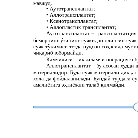
мавжуд.
• Аутотрансплантат;
• Аллотрансплантат;
• Ксенотрансплантат;
• Аллопластик трансплантат;
Аутотрансплантат – трансплантатция
беморнинг ўзининг суякидан олингин суяк
суяк тўқимаси тезда нуқсон соҳасида муст
чиқариб юбормайди.
Камчилиги – иккиламчи операцияга б
Аллотрансплантат – бу асосан худди 
материалидир. Буда суяк материали диққа
холатда фойдаланилади. Бундай турдаги 
амалиётига эҳтиёжни талаб қилмайди.