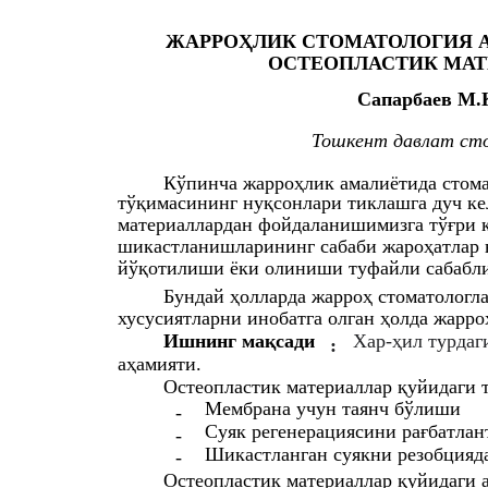
ЖАРРОҲЛИК СТОМАТОЛОГИЯ 
ОСТЕОПЛАСТИК МАТ
Сапарбаев М.
Тошкент давлат ст
Кўпинча жарроҳлик амалиётида стома
тўқимасининг нуқсонлари тиклашга дуч ке
материаллардан фойдаланишимизга тўғри к
шикастланишларининг сабаби жароҳатлар 
йўқотилиши ёки олиниши туфайли сабабл
Бундай ҳолларда жарроҳ стоматологла
хусусиятларни инобатга олган ҳолда жарро
Ишнинг мақсади
Хар-ҳил турдаг
:
аҳамияти.
Остеопластик материаллар қуйидаги 
Мембрана учун таянч бўлиши
-
Суяк регенерациясини рағбатла
-
Шикастланган суякни резобцияд
-
Остеопластик материаллар қуйидаги 