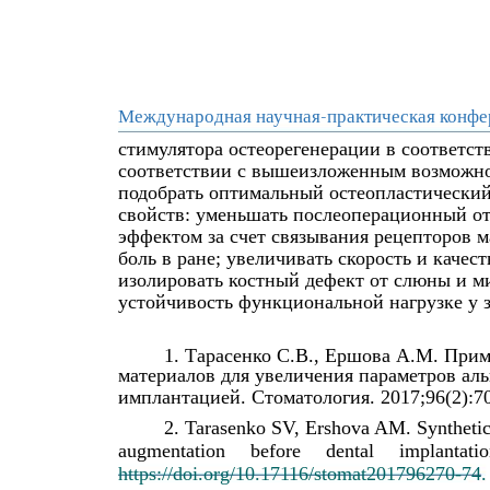
Международная научная-практическая конфе
стимулятора остеорегенерации в соответс
соответствии с вышеизложенным возможно 
подобрать оптимальный остеопластически
свойств: уменьшать послеоперационный от
эффектом за счет связывания рецепторов 
боль в ране; увеличивать скорость и качес
изолировать костный дефект от слюны и м
устойчивость функциональной нагрузке у з
1. Тарасенко С.В., Ершова А.М. При
материалов для увеличения параметров ал
имплантацией. Стоматология. 2017;96(2):70
2. Tarasenko SV, Ershova AM. Synthetic 
augmentation
before
dental
implantati
https://doi.org/10.17116/stomat201796270-74
.