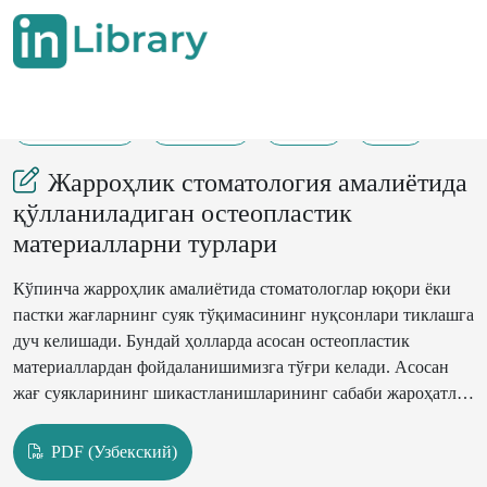
13-02-2023
101-102
101
29
Жарроҳлик стоматология амалиётида
қўлланиладиган остеопластик
материалларни турлари
Кўпинча жарроҳлик амалиётида стоматологлар юқори ёки
пастки жағларнинг суяк тўқимасининг нуқсонлари тиклашга
дуч келишади. Бундай ҳолларда асосан остеопластик
материаллардан фойдаланишимизга тўғри келади. Асосан
жағ суякларининг шикастланишларининг сабаби жароҳатлар
ва турли ҳил операциялар туфайли тишларнинг йўқотилиши
ёки олиниши туфайли сабабли келиб чиқиши мумкин.
PDF (Узбекский)