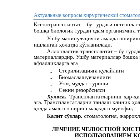
Актуальные вопросы хирургической стоматол
Ксенотрансплантат – бу турдаги остеопла
бошқа биологик турдан одам организмига 
Ушбу манипуляцияни амалда оширишда
ишланган ҳолатда қўлланилади.
Аллопластик трансплантат – бу турд
материаллардир. Ушбу материаллар бошқа 
афзалликларга эга
:
Стерилизацияга қулайлиги
-
Биомаслашувчанлиги
-
Узоқ муддат туриши
-
Секин резорбсияси
-
Хулоса.
Трансплантатларнинг ҳар-ҳи
эга. Трансплантатларни танлаш клиник ҳол
ҳолда амалга ошириш мақсадга мувофиқ.
Калит сўзлар.
стоматология, жарроҳл
ЛЕЧЕНИЕ ЧЕЛЮСТНОЙ КИСТЫ
ИСПОЛЬЗОВАНИЕМ К