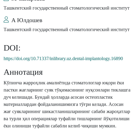
Ташкентский государственный стоматологический институт
А Юлдошев
Ташкентский государственный стоматологический институт
DOI:
https://doi.org/10.71337/inlibrary.uz.dental-implantology.16890
Аннотация
Кўпинча жарроҳлик амалиётида стоматологлар юқори ёки
пастки жағларнинг суяк тўқимасининг нуқсонлари тиклашга
дуч келишади. Бундай ҳолларда асосан остеопластик
материаллардан фойдаланишимизга тўғри келади. Асосан
жағ суякларининг шикастланишларининг сабаби жароҳатлар
ва турли ҳил операциялар туфайли тишларнинг йўқотилиши
ёки олиниши туфайли сабабли келиб чиқиши мумкин.