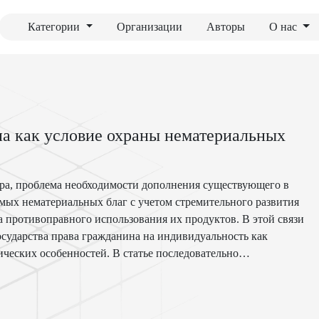
Категории
Организации
Авторы
О нас
а как условие охраны нематериальных
тора, проблема необходимости дополнения существующего в
мых нематериальных благ с учетом стремительного развития
 противоправного использования их продуктов. В этой связи
осударства права гражданина на индивидуальность как
ческих особенностей. В статье последовательно
альности, рассматриваются отдельные недостатки имеющихся
нных прав гражданина, разъясняется принципиальная
ент практически неконтролируемого развития технологий