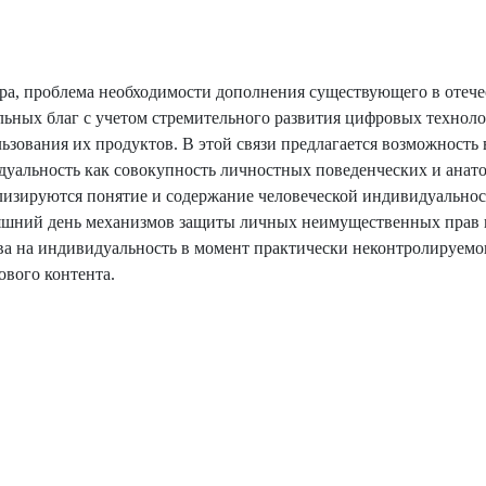
втора, проблема необходимости дополнения существующего в отеч
льных благ с учетом стремительного развития цифровых технол
зования их продуктов. В этой связи предлагается возможность 
дуальность как совокупность личностных поведенческих и анат
ализируются понятие и содержание человеческой индивидуальнос
няшний день механизмов защиты личных неимущественных прав 
ва на индивидуальность в момент практически неконтролируемо
ового контента.