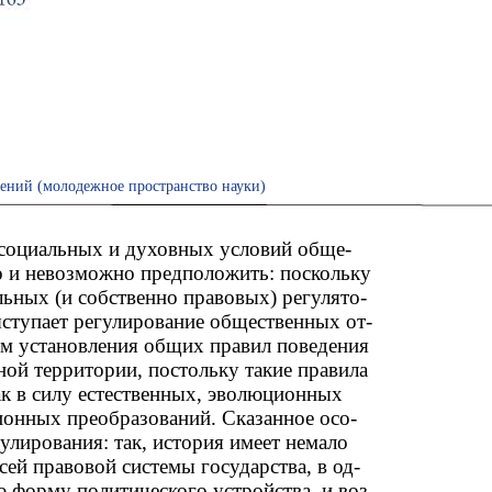
ений (молодежное пространство науки)
 социальных и духовных условий обще-
о и невозможно предположить: поскольку
ьных (и собственно правовых) регулято-
ступает регулирование общественных от-
ем установления общих правил поведения
ной территории, постольку такие правила
к в силу естественных, эволюционных
ционных преобразований. Сказанное осо-
улирования: так, история имеет немало
ей правовой системы государства, в од-
 форму политического устройства, и воз-