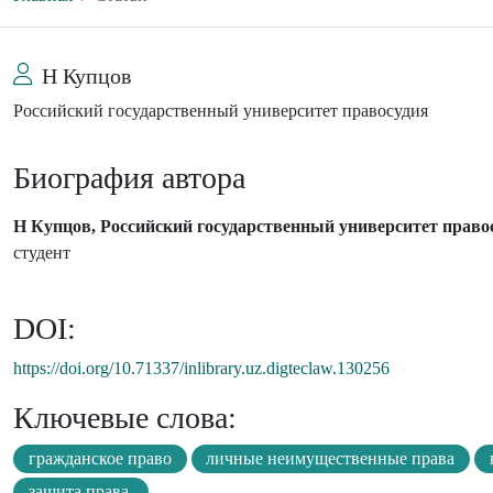
Н Купцов
Российский государственный университет правосудия
Биография автора
Н Купцов, Российский государственный университет право
студент
DOI:
https://doi.org/10.71337/inlibrary.uz.digteclaw.130256
Ключевые слова:
гражданское право
личные неимущественные права
защита права.