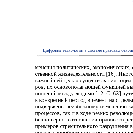
Цифровые технологии в системе правовых отнош
менения политических, экономических,
ственной жизнедеятельности [16]. Иног
важнейшей целью существования социал
ров, их основополагающей функцией вы
ношений между людьми [12. С. 63] пут
в конкретный период времени на отдель
подвержены неизбежному изменению ка
процессов, так и в ходе резких револю
бенно верно в отношении правового рег
примеров стремительного разрушения вс
ночасье приобретшего качественно иную