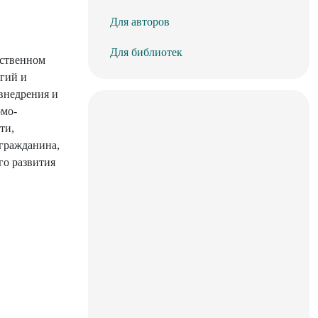
Для авторов
Для библиотек
ественном
огий и
внедрения и
омо-
ти,
гражданина,
го развития