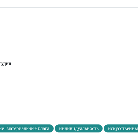
судия
не- материальные блага
индивидуальность
искусственны