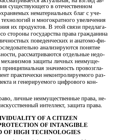
ассматривается актуальная, на взгляд ав-
ния существующего в отечественном
охраняемых нематериальных благ с уче-
 технологий и многократного увеличения
ния их продуктов. В этой связи предлага-
 со стороны государства права гражданина
личностных поведенческих и анатомо-фи-
последовательно анализируются понятие
ности, рассматриваются отдельные недо-
ь механизмов защиты личных неимуще-
я принципиальная значимость провозгла-
ент практически неконтролируемого раз-
лекта и генерируемого цифрового кон-
право, личные неимущественные права, не-
искусственный интеллект, защита права.
IVIDUALITY OF A CITIZEN
 PROTECTION OF INTANGIBLE
D OF HIGH TECHNOLOGIES