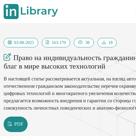
03-08-2025
163-170
38
18
Право на индивидуальность гражданин
благ в мире высоких технологий
В настоящей статье рассматривается актуальная, на взгляд ав
отечественном гражданском законодательстве перечня охраняе
цифровых технологий и многократного увеличения количества
предлагается возможность внедрения и гарантии со стороны г
совокупность личностных поведенческих и анатомо-физиологи
анализируются понятие и содержание человеческой индивиду
на сегодняшний день механизмов защиты личных неимуществе
PDF
значимость провозглашения права на индивидуальность в мом