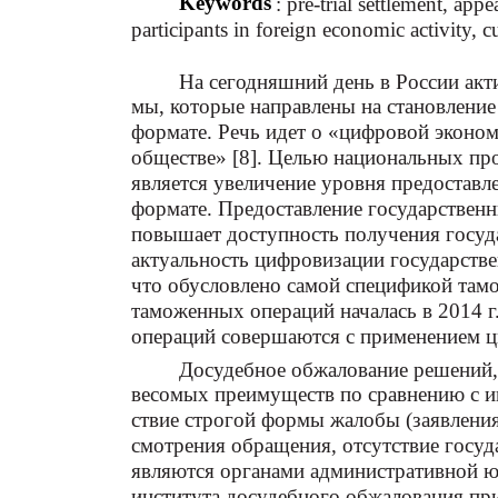
Keywords
: pre-trial settlement, appe
participants in foreign economic activity, c
На сегодняшний день в России акт
мы, которые направлены на становление
формате. Речь идет о «цифровой эконо
обществе» [8]. Целью национальных пр
является увеличение уровня предоставл
формате. Предоставление государственн
повышает доступность получения госуд
актуальность цифровизации государстве
что обусловлено самой спецификой там
таможенных операций началась в 2014 г
операций совершаются с применением 
Досудебное обжалование решений,
весомых преимуществ по сравнению с и
ствие строгой формы жалобы (заявления)
смотрения обращения, отсутствие госу
являются органами административной 
института досудебного обжалования пр