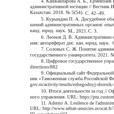
4. Кайжакпарова А. Б., Ермекбаев 
административной юстиции // Вестник И
Казахстан. 2018. № 5(54).
С. 42–49.
5. Курындин П. А. Досудебное обж
шений административных органов: опыт
канд. юрид. наук.
М., 2021.
С. 3.
6. Леонов Д. В. Административно-
ния: автореферат дис. кан. юрид. наук.
7. Соловых С. Ж. Понятие админи
государственного университета. 2021. №
8. Цифровое государственное управле
directions/882
9. Официальный сайт Федерально
ник «Таможенная служба Российской Фед
gov.ru/activity/results/ezhegodnyj-sbornik
10. Итоги деятельности за год //
ного управления. URL: https://ptu.custom
11. Aderno А. Lesilence de l'adminis
URL: http://www.seban-associes.avocat.f