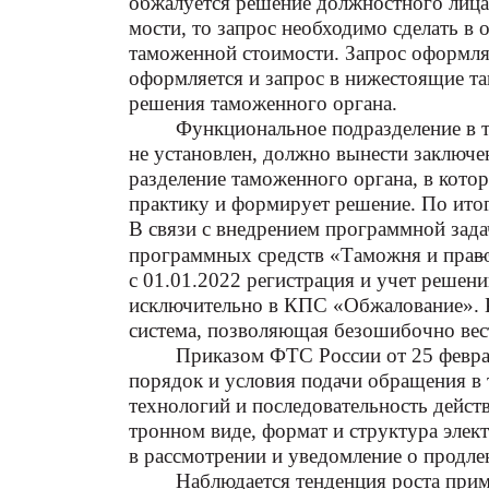
обжалуется решение должностного лица
мости, то запрос необходимо сделать в
таможенной стоимости. Запрос оформляе
оформляется и запрос в нижестоящие т
решения таможенного органа.
Функциональное подразделение в т
не установлен, должно вынести заключе
разделение таможенного органа, в кото
практику и формирует решение. По ито
В связи с внедрением программной зад
программных средств «Таможня и прав
–
с 01.01.2022 регистрация и учет решен
исключительно в КПС «Обжалование».
система, позволяющая безошибочно вес
Приказом ФТС России от 25 феврал
порядок и условия подачи обращения в
технологий и последовательность дейст
тронном виде, формат и структура элек
в рассмотрении и уведомление о продле
Наблюдается тенденция роста прим