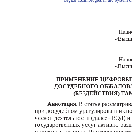
Digital Technologies in the System of
Наци
«Высша
Наци
«Высша
ПРИМЕНЕНИЕ ЦИФРОВЫХ
ДОСУДЕБНОГО ОБЖАЛОВ
(БЕЗДЕЙСТВИЯ) Т
В статье рассматри
Аннотация.
при досудебном урегулировании сп
ческой деятельности (далее
–
ВЭД) и
государственных услуг активно разв
осталось в стороне. Противоэпидем