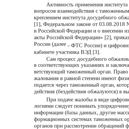
Активность применения института
вопросов взаимодействия с таможенным
креплением института досудебного об
[1], Федеральном законе от 03.08.201
в Российской Федерации и о внесении и
акты Российской Федерации» [2], прик
России (далее
–
ФТС России) и цифрови
кабинете участника ВЭД [3].
Сам процесс досудебного обжалова
в соответствующих указаниях и заключае
ветствующий таможенный орган. Право 
жалования в равной степени имеют физ
подается через таможенный орган, кот
действия (бездействия обжалуются) в 
При подаче жалобы в виде цифров
логиями следует понимать упорядочен
информации (базы данных, другие масс
формационных системах таможенных ор
органов при рассмотрении обращений ф