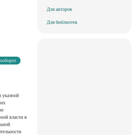
Для авторов
Для библиотек
ооборот
в указной
ших
ие
ной власти в
льной
ятельности