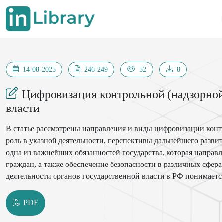
14-08-2025
246-249
52
8
Цифровизация контрольной (надзорной
власти
В статье рассмотрены направления и виды цифровизации контр
роль в указной деятельности, перспективы дальнейшего развит
одна из важнейших обязанностей государства, которая направл
граждан, а также обеспечение безопасности в различных сфер
деятельности органов государственной власти в РФ понимает
для улучшения качества и эффективности контрольной деятел
административных процедур и обеспечения прозрачности и от
PDF
является актуальным в свете изменений в экономике и обществ