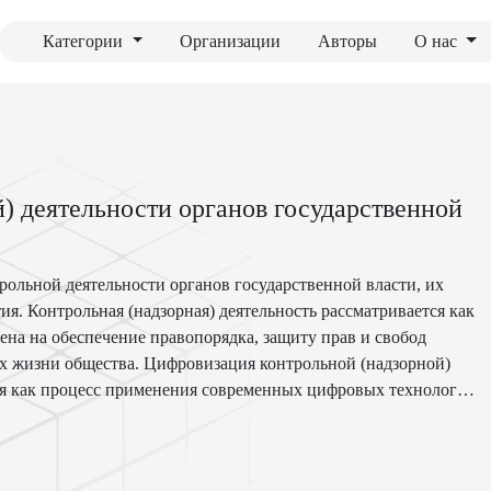
Категории
Организации
Авторы
О нас
) деятельности органов государственной
ольной деятельности органов государственной власти, их
ия. Контрольная (надзорная) деятельность рассматривается как
ена на обеспечение правопорядка, защиту прав и свобод
ах жизни общества. Цифровизация контрольной (надзорной)
ся как процесс применения современных цифровых технологий
ьности государственных органов, упрощения
крытости деятельности данных органов власти. Этот процесс
е, изменений геополитической ситуации, а также роста