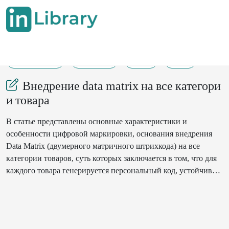
20-08-2025
161-162
23
12
Внедрение data matrix на все категори
и товара
В статье представлены основные характеристики и
особенности цифровой маркировки, основания внедрения
Data Matrix (двумерного матричного штрихкода) на все
категории товаров, суть которых заключается в том, что для
каждого товара генерируется персональный код, устойчивый
к фальсификации. Задачей персонального кода является
увеличение собираемости налогов за счет прозрачности
бизнеса, со стороны потребителя будет уверенность в
качестве товара и его подлинности.