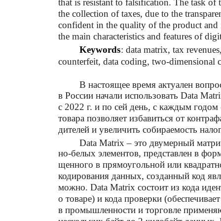
that is resistant to falsification. The task o
the collection of taxes, due to the transpar
confident in the quality of the product and i
the main characteristics and features of dig
Keywords
: data matrix, tax revenues,
counterfeit, data coding, two-dimensional 
В настоящее время актуален вопрос
в России начали использовать Data Matr
с 2022 г. и по сей день, с каждым годо
товара позволяет избавиться от контраф
дителей и увеличить собираемость нало
Data Matrix – это двумерный матр
но-белых элементов, представлен в форм
щенного в прямоугольной или квадратно
кодирования данных, созданный код явл
можно. Data Matrix состоит из кода иде
о товаре) и кода проверки (обеспечивае
в промышленности и торговле применя