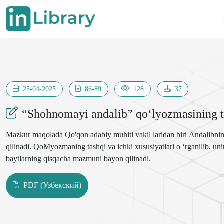
25-04-2025
86-89
128
37
“Shohnomayi andalib” qo‘lyozmasining t
Mazkur maqolada Qo'qon adabiy muhiti vakil laridan biri Andalibni
qilinadi. QoMyozmaning tashqi va ichki xususiyatlari о ‘rganilib, u
baytlarning qisqacha mazmuni bayon qilinadi.
PDF (Узбекский)