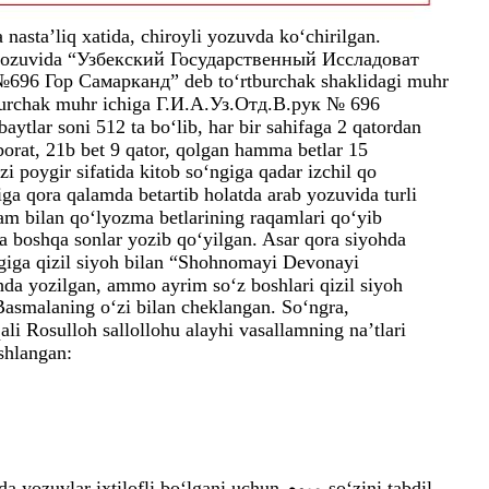
 nasta’liq xatida, chiroyli yozuvda ko‘chirilgan.
l yozuvida “Узбекский Государственный Иссладоват
иблиотека отд سمش Инв. №696 Гор Самарканд” deb to‘rtburchak shaklidagi muhr
rtburchak muhr ichiga Г.И.А.Уз.Отд.В.рук № 696
tlar soni 512 ta bo‘lib, har bir sahifaga 2 qatordan
borat, 21b bet 9 qator, qolgan hamma betlar 15
zi poygir sifatida kitob so‘ngiga qadar izchil qo
iga qora qalamda betartib holatda arab yozuvida turli
lam bilan qo‘lyozma betlarining raqamlari qo‘yib
ga boshqa sonlar yozib qo‘yilgan. Asar qora siyohda
giga qizil siyoh bilan “Shohnomayi Devonayi
hda yozilgan, ammo ayrim so‘z boshlari qizil siyoh
Basmalaning o‘zi bilan cheklangan. So‘ngra,
i Rosulloh sallollohu alayhi vasallamning na’tlari
shlangan:
Ushbu qo‘lyozmaning ikki nusxasida yozuvlar ixtilofli bo‘lgani uchun میوم so‘zini tabdil