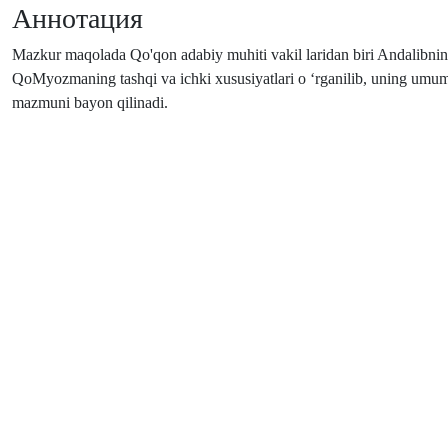
Аннотация
Mazkur maqolada Qo'qon adabiy muhiti vakil laridan biri Andalibnin
QoMyozmaning tashqi va ichki xususiyatlari о ‘rganilib, uning umumi
mazmuni bayon qilinadi.