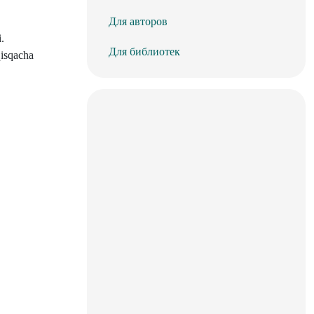
Для авторов
.
Для библиотек
qisqacha