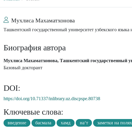
Мухлиса Махаматхонова
Ташкентский государственный университет узбекского языка
Биография автора
Мухлиса Махаматхонова, Ташкентский государственный ун
Базовый докторант
DOI:
https://doi.org/10.71337/inlibrary.uz.discpspe.80738
Ключевые слова:
введение
басмала
хамд
на‘т
заметки на поля