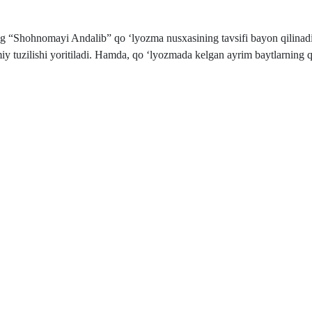
g “Shohnomayi Andalib” qo ‘lyozma nusxasining tavsifi bayon qilinadi
y tuzilishi yoritiladi. Hamda, qo ‘lyozmada kelgan ayrim baytlarning 