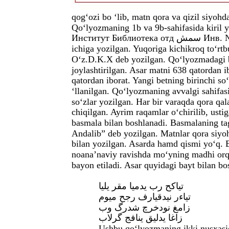
qog‘ozi bo ‘lib, matn qora va qizil siyohda
Qo‘lyozmaning 1b va 9b-sahifasida kiri
Институт Б
ichiga yozilgan. Yuqoriga kichikroq to‘
O‘z.D.K.X deb yozilgan. Qo‘lyozmadagi bay
joylashtirilgan. Asar matni 638 qatordan i
qatordan iborat. Yangi betning birinchi so‘
‘llanilgan. Qo‘lyozmaning avvalgi sahifas
so‘zlar yozilgan. Har bir varaqda qora qa
chiqilgan. Ayrim raqamlar o‘chirilib, usti
basmala bilan boshlanadi. Basmalaning ta
Andalib” deb yozilgan. Matnlar qora siyo
bilan yozilgan. Asarda hamd qismi yo‘q. 
noana’naviy ravishda mo‘yning madhi orqal
bayon etiladi. Asar quyidagi bayt bilan bo
تیاکح رب یدمیا مقر یلیا
تیاءر نیدقیارف رجح میوم
زامغ نودخرچ شدرگ وب
زاغا یدلیق ینافج گرلاب