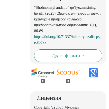
“Shohnomayi andalib” qo‘lyozmasining
tavsifi. (2025).
Диалог, интеграция наук и
культур в процессе научного и
профессионального образования
,
1
(1),
86-89.
https://doi.org/10.71337/inlibrary.uz.discpsp
e.80738
Другие форматы
0
0
Лицензия
Copyright (c) 2025 Мухлиса