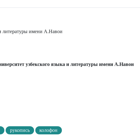
 и литературы имени А.Навои
иверситет узбекского языка и литературы имени А.Навои
х
рукопись
колофон