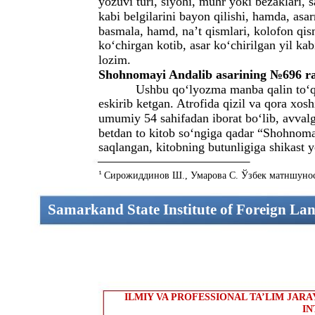
yozuvi turi, siyohi, muhr yoki bezaklari, sa
kabi belgilarini bayon qilishi, hamda, asar
basmala, hamd, na’t qismlari, kolofon qism
ko‘chirgan kotib, asar ko‘chirilgan yil ka
lozim.
Shohnomayi Andalib asarining №696 raq
Ushbu qo‘lyozma manba qalin to‘q y
eskirib ketgan. Atrofida qizil va qora xo
umumiy 54 sahifadan iborat bo‘lib, avval
betdan to kitob so‘ngiga qadar “Shohnoma
saqlangan, kitobning butunligiga shikast 
1
Сирожиддинов Ш., Умарова С. Ўзбек матншуносли
Samarkand State Institute of Foreign La
ILMIY VA PROFESSIONAL TA’LIM JAR
IN