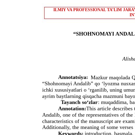
ILMIY VA PROFESSIONAL TA’LIM JAR
IN
“SHOHNOMAYI ANDALI
Alish
Annotatsiya:
Mazkur maqolada Qo
“Shohnomayi Andalib” qo ‘lyozma nusxasin
ichki xususiyatlari o ‘rganilib, uning umu
ayrim baytlarning qisqacha mazmuni bayon
Tayanch so‘zlar
: muqaddima, bas
Annotation:
This article describe
Andalib, one of the representatives of the
characteristics of the manuscript are exami
Additionally, the meaning of some verses 
Keywords:
introduction, basmala,