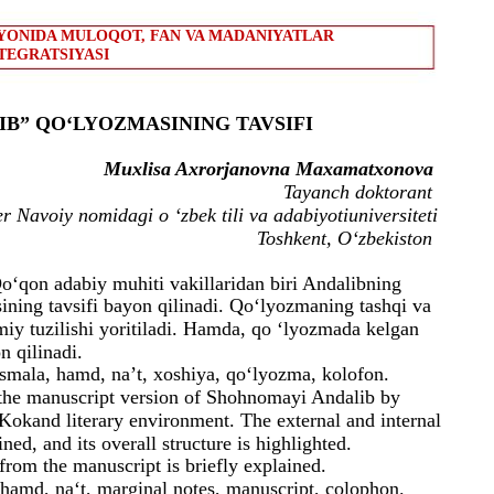
AYONIDA MULOQOT, FAN VA MADANIYATLAR
TEGRATSIYASI
B” QO‘LYOZMASINING TAVSIFI
Muxlisa Axrorjanovna Maxamatxonova
Tayanch doktorant
er Navoiy nomidagi o ‘zbek tili va adabiyotiuniversiteti
Toshkent, O‘zbekiston
‘qon adabiy muhiti vakillaridan biri Andalibning
ing tavsifi bayon qilinadi. Qo‘lyozmaning tashqi va
miy tuzilishi yoritiladi. Hamda, qo ‘lyozmada kelgan
 qilinadi.
mala, hamd, na’t, xoshiya, qo‘lyozma, kolofon.
s the manuscript version of Shohnomayi Andalib by
 Kokand literary environment. The external and internal
ned, and its overall structure is highlighted.
from the manuscript is briefly explained.
 hamd, na‘t, marginal notes, manuscript, colophon.