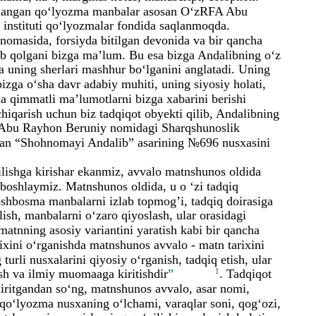
amlangan qo‘lyozma manbalar asosan O‘zRFA Abu
instituti qo‘lyozmalar fondida saqlanmoqda.
nomasida, forsiyda bitilgan devonida va bir qancha
ib qolgani bizga ma’lum. Bu esa bizga Andalibning o‘z
ida uning sherlari mashhur bo‘lganini anglatadi. Uning
 bizga o‘sha davr adabiy muhiti, uning siyosiy holati,
a qimmatli ma’lumotlarni bizga xabarini berishi
iqarish uchun biz tadqiqot obyekti qilib, Andalibning
A Abu Rayhon Beruniy nomidagi Sharqshunoslik
tgan “Shohnomayi Andalib” asarining №696 nusxasini
ilishga kirishar ekanmiz, avvalo matnshunos oldida
n boshlaymiz. Matnshunos oldida, u o ‘zi tadqiq
shbosma manbalarni izlab topmog’i, tadqiq doirasiga
ilish, manbalarni o‘zaro qiyoslash, ular orasidagi
 matnning asosiy variantini yaratish kabi bir qancha
rixini o‘rganishda matnshunos avvalo - matn tarixini
turli nusxalarini qiyosiy o‘rganish, tadqiq etish, ular
ish va ilmiy muomaaga kiritishdir
”
1
. Tadqiqot
iritgandan so‘ng, matnshunos avvalo, asar nomi,
qo‘lyozma nusxaning o‘lchami, varaqlar soni, qog‘ozi,