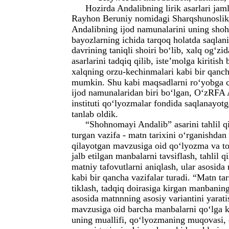
Hozirda Andalibning lirik asarlari j
Rayhon Beruniy nomidagi Sharqshunoslik 
Andalibning ijod namunalarini uning shoh
bayozlarning ichida tarqoq holatda saqlan
davrining taniqli shoiri bo‘lib, xalq og‘z
asarlarini tadqiq qilib, iste’molga kiritish
xalqning orzu-kechinmalari kabi bir qanch
mumkin. Shu kabi maqsadlarni ro‘yobga ch
ijod namunalaridan biri bo‘lgan, O‘zRF
instituti qo‘lyozmalar fondida saqlanayo
tanlab oldik.
“Shohnomayi Andalib” asarini tahlil q
turgan vazifa - matn tarixini o‘rganishda
qilayotgan mavzusiga oid qo‘lyozma va to
jalb etilgan manbalarni tavsiflash, tahlil q
matniy tafovutlarni aniqlash, ular asosida
kabi bir qancha vazifalar turadi. “Matn ta
tiklash, tadqiq doirasiga kirgan manbaning 
asosida matnnning asosiy variantini yarat
mavzusiga oid barcha manbalarni qo‘lga k
uning muallifi, qo‘lyozmaning muqovasi, 