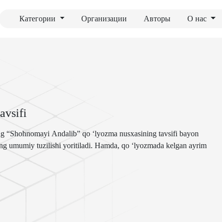
Категории
Организации
Авторы
О нас
avsifi
ng “Shohnomayi Andalib” qo ‘lyozma nusxasining tavsifi bayon
ning umumiy tuzilishi yoritiladi. Hamda, qo ‘lyozmada kelgan ayrim