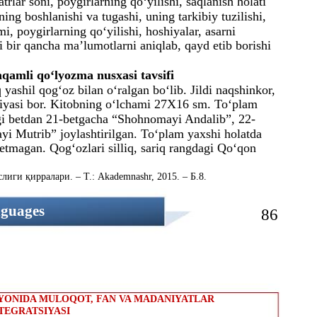
trlar soni, poygirlarning qo‘yilishi, saqlanish holati
ning boshlanishi va tugashi, uning tarkibiy tuzilishi,
i, poygirlarning qo‘yilishi, hoshiyalar, asarni
bi bir qancha ma’lumotlarni aniqlab, qayd etib borishi
amli qo‘lyozma nusxasi tavsifi
ashil qog‘oz bilan o‘ralgan bo‘lib. Jildi naqshinkor,
shiyasi bor. Kitobning o‘lchami 27Х16 sm. To‘plam
gi betdan 21-betgacha “Shohnomayi Andalib”, 22-
yi Mutrib” joylashtirilgan. To‘plam yaxshi holatda
yetmagan. Qog‘ozlari silliq, sariq rangdagi Qo‘qon
ги қирралари. – Т.: Akademnashr, 2015. – Б.8.
nguages
86
AYONIDA MULOQOT, FAN VA MADANIYATLAR
TEGRATSIYASI