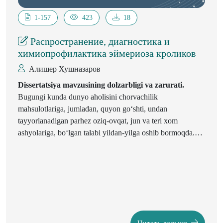
1-157
423
18
Pacnpocтранениe, диагностика и
химиопрофилактика эймериоза кроликов
Алишер Хушназаров
Dissertatsiya mavzusining dolzarbligi va zarurati.
Bugungi kunda dunyo aholisini chorvachilik
mahsulotlariga, jumladan, quyon go‘shti, undan
tayyorlanadigan parhez oziq-ovqat, jun va teri xom
ashyolariga, bo‘lgan talabi yildan-yilga oshib bormoqda.
Ushbu talabni qondirish, yangi ish o‘rinlarini yaratish,
quyon go‘shti ishlab chiqarish hajmini yanada oshirish
muhim vazifa hisoblanadi. «Eymerioz bilan quyonlar
kasallanganda davolash ishlari o‘z vaqtida olib borilmasa
15-20 kun ichida quyonlarning 90 foizi nobud bo‘ladi»
[1]
.
Shunga ko‘ra, turli hududlardagi quyonlarning invazion
kasalliklarini aniqlash, davolash va oldini olish chora-