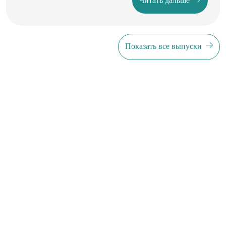
Читать дальше
tadbirlarini ishlab chiqish muhim ilmiy va amaliy ahamiyat
kasb etadi.
Показать все выпуски