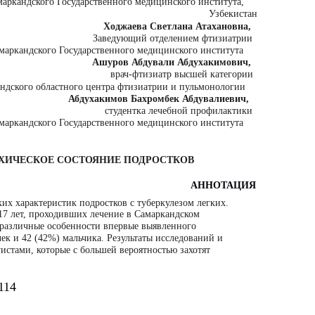
маркандского Государственного медицинского института,
Узбекистан
Ходжаева Светлана Атахановна,
Заведующий отделением фтизиатрии
маркандского Государственного медицинского института
Ашуров Абдували Абдухакимович,
врач-фтизиатр высшей категории
ндского областного центра фтизиатрии и пульмонологии
Абдухакимов Бахромбек Абдувалиевич,
студентка лечебной профилактики
маркандского Государственного медицинского института
ИХИЧЕСКОЕ СОСТОЯНИЕ ПОДРОСТКОВ
АННОТАЦИЯ
их характеристик подростков с туберкулезом легких.
17 лет, проходивших лечение в Самаркандском
е различные особенности впервые выявленного
чек и 42 (42%) мальчика. Результаты исследований и
истами, которые с большей вероятностью захотят
114