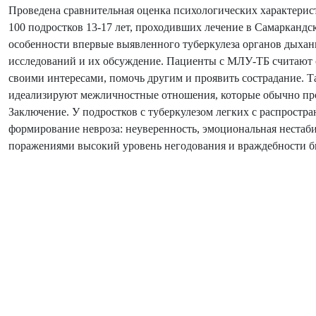
Проведена сравнительная оценка психологических характерис
100 подростков 13-17 лет, проходивших лечение в Самаркандс
особенности впервые выявленного туберкулеза органов дыхания
исследований и их обсуждение. Пациенты с МЛУ-ТБ считают с
своими интересами, помочь другим и проявить сострадание. Т
идеализируют межличностные отношения, которые обычно прояв
Заключение. У подростков с туберкулезом легких с распрост
формирование невроза: неуверенность, эмоциональная нестаби
поражениями высокий уровень негодования и враждебности б