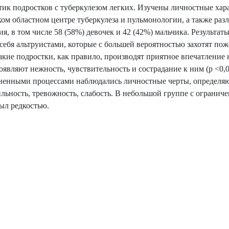
тик подростков с туберкулезом легких. Изучены личностные хар
ком областном центре туберкулеза и пульмонологии, а также раз
, в том числе 58 (58%) девочек и 42 (42%) мальчика. Результат
ебя альтруистами, которые с большей вероятностью захотят пож
акие подростки, как правило, производят приятное впечатление 
ляют нежность, чувствительность и сострадание к ним (p <0,0
раненными процессами наблюдались личностные черты, определ
льность, тревожность, слабость. В небольшой группе с ограни
ыл редкостью.