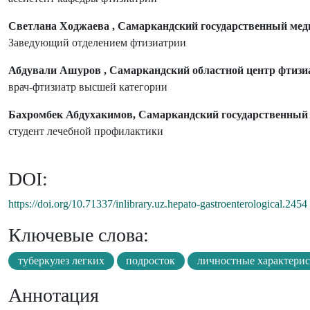
Светлана Ходжаева , Самаркандский государственный мед
Заведующий отделением фтизиатрии
Абдували Ашуров , Самаркандский областной центр фтизи
врач-фтизиатр высшей категории
Бахромбек Абдухакимов, Самаркандский государственный
студент лечебной профилактики
DOI:
https://doi.org/10.71337/inlibrary.uz.hepato-gastroenterological.2454
Ключевые слова:
туберкулез легких
подросток
личностные характери
Аннотация