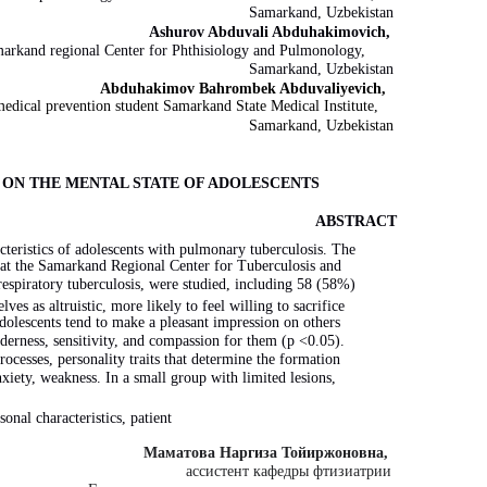
Samarkand, Uzbekistan
Ashurov Abduvali Abduhakimovich,
Samarkand regional Center for Phthisiology and Pulmonology,
Samarkand, Uzbekistan
Abduhakimov Bahrombek Abduvaliyevich,
edical prevention student Samarkand State Medical Institute,
Samarkand, Uzbekistan
ON THE MENTAL STATE OF ADOLESCENTS
ABSTRACT
cteristics of adolescents with pulmonary tuberculosis. The
d at the Samarkand Regional Center for Tuberculosis and
espiratory tuberculosis, were studied, including 58 (58%)
s as altruistic, more likely to feel willing to sacrifice
dolescents tend to make a pleasant impression on others
nderness, sensitivity, and compassion for them (p <0.05).
ocesses, personality traits that determine the formation
nxiety, weakness. In a small group with limited lesions,
onal characteristics, patient
Маматова Наргиза Тойиржоновна,
ассистент кафедры фтизиатрии