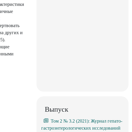
актеристики
личные
ы
ертвовать
на других и
5).
яющие
ченными
Выпуск
Том 2 № 3.2 (2021): Журнал гепато-
гастроэнтерологических исследований