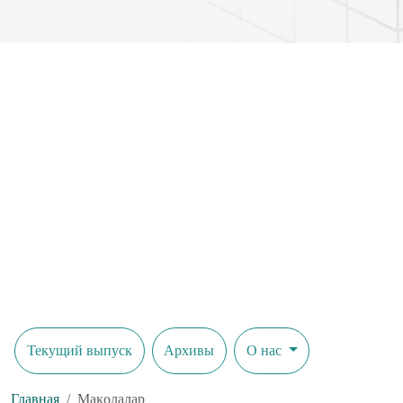
высокий уровень негодования и враждебности был редкостью.
Текущий выпуск
Архивы
О нас
Главная
Мақолалар