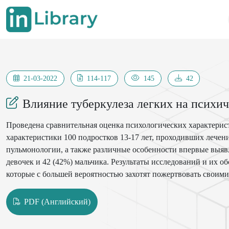
21-03-2022
114-117
145
42
Влияние туберкулеза легких на психич
Проведена сравнительная оценка психологических характерис
характеристики 100 подростков 13-17 лет, проходивших лечен
пульмонологии, а также различные особенности впервые выявл
девочек и 42 (42%) мальчика. Результаты исследований и их 
которые с большей вероятностью захотят пожертвовать своими
подростки, как правило, производят приятное впечатление н
обычно проявляют нежность, чувствительность и сострадание к
PDF (Английский)
легких с распространенными процессами наблюдались личнос
неуверенность, эмоциональная нестабильность, тревожность,