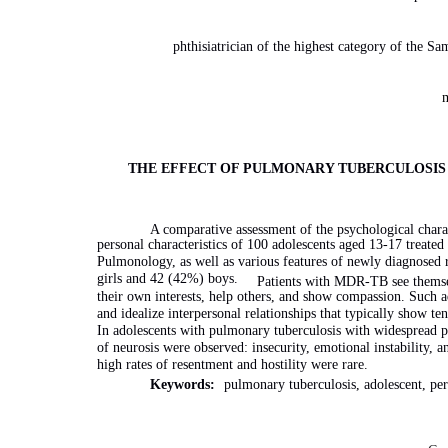
phthisiatrician of the highest category of the 
m
THE EFFECT OF PULMONARY TUBERCULOSIS 
A comparative assessment of the psychological chara
personal characteristics of 100 adolescents aged 13-17 treate
Pulmonology, as well as various features of newly diagnosed r
girls and 42 (42%) boys.
Patients with MDR-TB see themselve
their own interests, help others, and show compassion. Such a
and idealize interpersonal relationships that typically show te
In adolescents with pulmonary tuberculosis with widespread pr
of neurosis were observed: insecurity, emotional instability, a
high rates of resentment and hostility were rare.
Keywords:
pulmonary tuberculosis, adolescent, pers