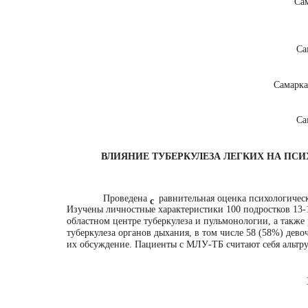
Са
Са
Самарка
Са
ВЛИЯНИЕ ТУБЕРКУЛЕЗА ЛЕГКИХ НА ПС
Проведена
равнительная оценка психологическ
с
Изучены личностные характеристики 100 подростков 13-
областном центре туберкулеза и пульмонологии, а такж
туберкулеза органов дыхания, в том числе 58 (58%) дево
их обсуждение. Пациенты с МЛУ-ТБ считают себя альтру