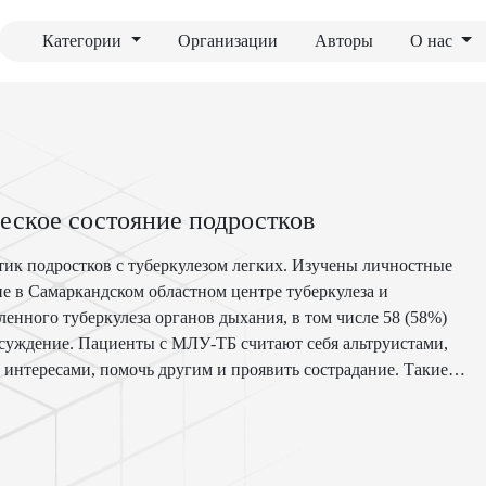
Категории
Организации
Авторы
О нас
еское состояние подростков
тик подростков с туберкулезом легких. Изучены личностные
ие в Самаркандском областном центре туберкулеза и
енного туберкулеза органов дыхания, в том числе 58 (58%)
обсуждение. Пациенты с МЛУ-ТБ считают себя альтруистами,
 интересами, помочь другим и проявить сострадание. Такие
а других и идеализируют межличностные отношения, которые
 ним (p <0,05). Заключение. У подростков с туберкулезом
тные черты, определяющие формирование невроза:
 слабость. В небольшой группе с ограниченными поражениями