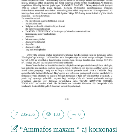
235-236
133
0
“Ammafos maxam “ aj korxonasi