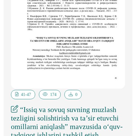
41-47
174
0
“Issiq va sovuq suvning muzlash
tezligini solishtirish va ta’sir etuvchi
omillarni aniqlash” mavzusida oʻquv-
tadqiqot ishlarini tashkil etish