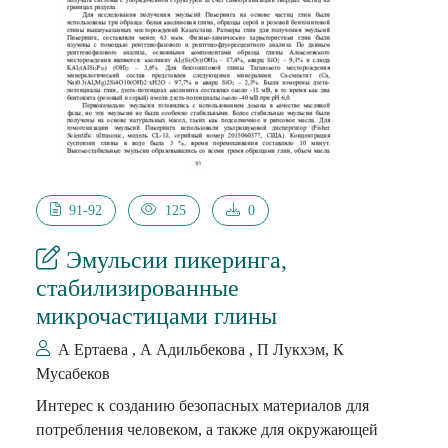
дефектных и бездефектных цеолитах LiZSM-5 и
NaZSM-5 во всей области заполнения;
Практическая значимость: Основные
термодинамические функции исследованных систем
необходимы для практических расчетов процессов и
аппаратов сорбционной техники, а также
представляют интерес, как справочные материал для
использования в специальных курсах по физической
и коллоидной химии, читаемой магистрантам в
91-92
125
0
ВУЗах.
Эмульсии пикеринга,
стабилизированные
микрочастицами глины
А Ертаева , А Адильбекова , П Лукхэм, К
Мусабеков
Интерес к созданию безопасных материалов для
потребления человеком, а также для окружающей