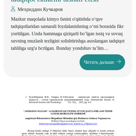
Мехриддин Кучкаров
Mazkur maqolada kimyo fanini o'qitishda o‘quv
tadqiqotlaridan samarali foydalanishning o‘mi borasida fikr
yuritilgan. Unda hammaga qiziqarli bo’lgan issiq va sovuq
suvning muzlash tezligini solishtirishga asoslangan tadqiqot
tahliliga urg'u bcrilgan. Bunday yondshuv ta’lim
oluvchilaming tabiiy-ilmiy savodxonligini oshirishga
Читать дальше
hamda ijodiy qobiliaytlarini rivojlantirishga yordam bcrishi
asoslangan.