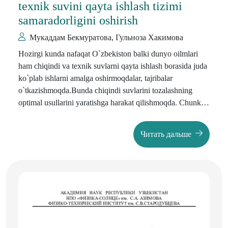
texnik suvini qayta ishlash tizimi
samaradorligini oshirish
Мукаддам Бекмуратова, Гульноза Хакимова
Hozirgi kunda nafaqat O`zbekiston balki dunyo oilmlari
ham chiqindi va texnik suvlarni qayta ishlash borasida juda
ko`plab ishlarni amalga oshirmoqdalar, tajribalar
o`tkazishmoqda.Bunda chiqindi suvlarini tozalashning
optimal usullarini yaratishga harakat qilishmoqda. Chunki
sanoat, umuman ishlab chiqarishni qay turini olmaylik
albatta suvdan foydalaniladi. O`zbekiston respublikasi
Читать дальше
Olmaliq shahrida joylashgan “AMMAFOS MAXAM “
Ochiq Aksiyadorlik jamiyati1969-yil dekabr oyida ishga
tushgan. Korxona O`zbekiston respublikasinng Qizilqum
fosforitlaridan murakkab azot-fosforli mineral o`g`itlar
ishlab chiqaruvchi va “Uzkimyosanoat” AJ tarkibiga ham
kiradi. Sanoat maydoni 194.5gektar. Yiliga 217.5 ming
tonna fosforli o`g`itlar ishlab chiqaradi.