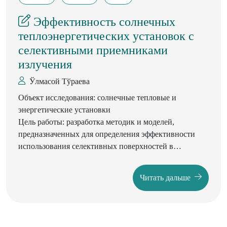
Эффективность солнечных
теплоэнергетических установок с
селективными приемниками
излучения
Ўлмасой Тўраева
Объект исследования: солнечные тепловые и
энергетические установки
Цель работы: разработка методик и моделей,
предназначенных для определения эффективности
использования селективных поверхностей в
солнечных низко- и высокотемпературных установках
и выработки рекомендаций по их применению.
Читать дальше
Методы исследования: в работе использованы
основные положения фотометрии, геометрической
оптики и теоретических основ теплотехники,
общепризнанные методы численного решения