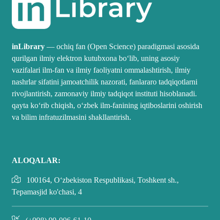
inLibrary
— ochiq fan (Open Science) paradigmasi asosida
qurilgan ilmiy elektron kutubxona boʻlib, uning asosiy
vazifalari ilm-fan va ilmiy faoliyatni ommalashtirish, ilmiy
nashrlar sifatini jamoatchilik nazorati, fanlararo tadqiqotlarni
rivojlantirish, zamonaviy ilmiy tadqiqot instituti hisoblanadi.
qayta koʻrib chiqish, oʻzbek ilm-fanining iqtiboslarini oshirish
va bilim infratuzilmasini shakllantirish.
ALOQALAR:
100164, O‘zbekiston Respublikasi, Toshkent sh.,
Tepamasjid ko'chasi, 4