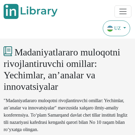
UZ
Konferentsiyalar
Yildan beri qamrab olingan yillar 2026
Madaniyatlararo muloqotni
rivojlantiruvchi omillar:
Yechimlar, an’analar va
innovatsiyalar
"Madaniyatlararo muloqotni rivojlantiruvchi omillar: Yechimlar,
an’analar va innovatsiyalar" mavzusida xalqaro ilmiy-amaliy
konferensiya.
To‘plam
Samarqand
davlat
chet
tillar
instituti
Ingliz
tili
nazariyasi
kafedrasi
kengashi
qarori
bilan
No
10
raqam
bilan
ro‘yxatga
olingan
.