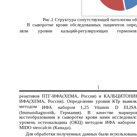
Рис.1 Структура сопутствующей патологии об
В сыворотке крови обследованных пациентов опре
ляли
уровни
кальций-регулирующих
гормонов
|
реактивов ПТГ-ИФА(ХЕМА, Россия) и КАЛЬЦИТОНИ
ИФА(ХЕМА, Россия). Определение уровня КТр выявл
методом
ИФА
набором
1,25
Vitamin
D
ELIS
(Immundiagnostik,
Германия).
В
качестве
маркеро
костеобразования в сыворотке крови нами исследовал
уровень остеокальцина (ОКЦ) методом ИФА набором
MIDO steocalcin (Канада).
Для обработки полученных данных были использован