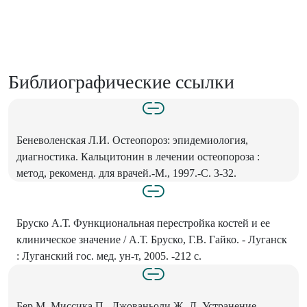
Библиографические ссылки
Беневоленская Л.И. Остеопороз: эпидемиология,
диагностика. Кальцитонин в лечении остеопороза :
метод, рекоменд. для врачей.-М., 1997.-С. 3-32.
Бруско А.Т. Функциональная перестройка костей и ее
клиническое значение / А.Т. Бруско, Г.В. Гайко. - Луганск
: Луганский гос. мед. ун-т, 2005. -212 с.
Бер М, Миссика П., Джованьоли Ж.-Л. Устранение