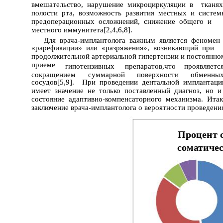
вмешательство, нарушение микроциркуляции в тканя
полости рта, возможность развития местных и систе
предоперационных осложнений, снижение общего и
местного иммунитета[2,4,6,8].
Для врача-имплантолога важным является феномен
«рарефикации» или «разряжения», возникающий при
продолжительной артериальной гипертензии и постоянн
приеме
гипотензивных
препаратов,что
проявляетс
сокращением
суммарной
поверхности
обменны
сосудов[5,9]. При проведении дентальной имплантац
имеет значение не только поставленный диагноз, но 
состояние адаптивно-компенсаторного механизма. Ита
заключение врача-имплантолога о вероятности проведен
Процент 
соматиче