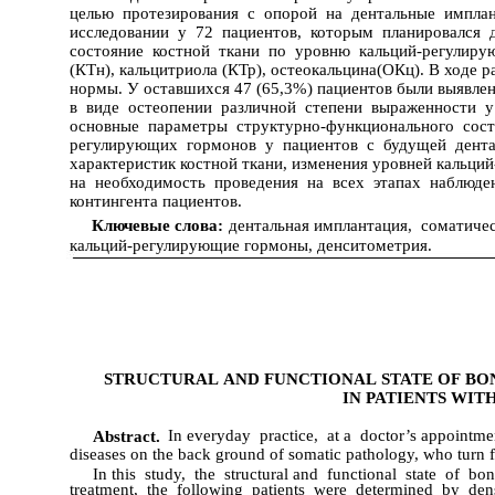
целью протезирования с опорой на дентальные импл
исследовании у 72 пациентов, которым планировался 
состояние костной ткани по уровню кальций-регулиру
(КТн), кальцитриола (КТр), остеокальцина(ОКц). В ходе р
нормы. У оставшихся 47 (65,3%) пациентов были выявле
в виде остеопении различной степени выраженности 
основные параметры структурно-функционального сост
регулирующих гормонов у пациентов с будущей дент
характеристик костной ткани, изменения уровней кальц
на необходимость проведения на всех этапах наблюд
контингента пациентов.
Ключевые слова:
дентальная имплантация, соматичес
кальций-регулирующие гормоны, денситометрия.
STRUCTURAL AND FUNCTIONAL STATE OF BO
IN PATIENTS WIT
In everyday practice, at a doctor’s appointme
Abstract.
diseases on the back ground of somatic pathology, who turn fo
In this study, the structural and functional state of 
treatment, the following patients were determined by den