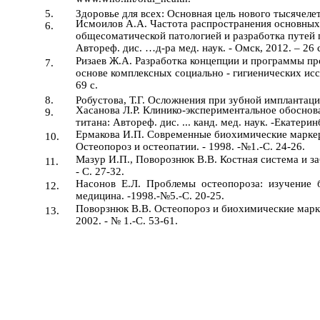
5.
Здоровье для всех: Основная цель нового тысячеле
Исмоилов А.А. Частота распространения основных
6.
общесоматической патологией и разработка путей
Автореф. дис. …д-ра мед. наук. - Омск, 2012. – 26 
Ризаев Ж.А. Разработка концепции и программы пр
7.
основе комплексных социально - гигиенических исс
69 с.
8.
Робустова, Т.Г. Осложнения при зубной имплантации 
Хасанова Л.Р. Клинико-экспериментальное обосно
9.
титана: Автореф. дис. ... канд. мед. наук. -Екатери
Ермакова И.П. Современные биохимические маркеры
10.
Остеопороз и остеопатии. - 1998. -№1.-С. 24-26.
Мазур И.П., Поворознюк В.В. Костная система и за
11.
- С. 27-32.
Насонов Е.Л. Проблемы остеопороза: изучение 
12.
медицина. -1998.-№5.-С. 20-25.
Поворзнюк В.В. Остеопороз и биохимические марке
13.
2002. - № 1.-С. 53-61.