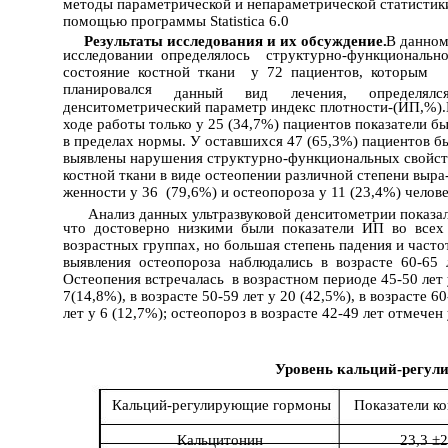
методы параметрической и непараметрической статистик
помощью программы Statistica 6.0
Результаты исследования и их обсуждение.
В данно
исследовании определялось структурно-функциональн
состояние костной ткани у 72 пациентов, которым
планировался
данный
вид
лечения,
определял
денситометрический параметр индекс плотности-(ИП,%)
ходе работы только у 25 (34,7%) пациентов показатели б
в пределах нормы. У оставшихся 47 (65,3%) пациентов 
выявлены нарушения структурно-функциональных свойс
костной ткани в виде остеопении различной степени выра
женности у 36 (79,6%) и остеопороза у 11 (23,4%) челов
Анализ данных ультразвуковой денситометрии показа
что достоверно низкими были показатели ИП во всех
возрастных группах, но большая степень падения и част
выявления остеопороза наблюдались в возрасте 60-65 
Остеопения встречалась в возрастном периоде 45-50 лет
7(14,8%), в возрасте 50-59 лет у 20 (42,5%), в возрасте 6
лет у 6 (12,7%); остеопороз в возрасте 42-49 лет отмечен
Т
Уровень кальций-регул
Кальций-регулирующие гормоны
Показатели к
Кальцитонин
23,3 ±