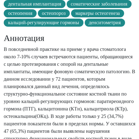
дентальная имплантация
соматические заболевания
остеопения
остеопороз
маркеры остеогенеза
кальций-регулирующие гормоны
денситометрия
Аннотация
В повседневной практике на приеме у врача стоматолога
около 7-10% случаев встречаются пациенты, обращающиеся
с целью протезирования с опорой на дентальные
имплантаты, имеющие фоновую соматическую патологию. В
данном исследовании у 72 пациентов, которым
планировался данный вид лечения, определялось
структурно-функциональное состояние костной ткани по
уровню кальций-регулирующих гормонов: паратиреоидного
гормона (ПТГ), кальцитонина (КТн), кальцитриола (КТр),
остеокальцина(ОКц). В ходе работы только у 25 (34,7%)
пациентов показатели были в пределах нормы. У оставшихся
47 (65,3%) пациентов были выявлены нарушения
структурно-функциональных свойств костной ткани в виде