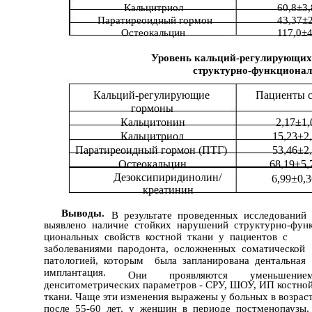
Кальцитриол
60,8±3,
Паратиреоидный гормон
43,37±2
Остеокальцин
117,0±
Уровень кальций-регулирующих
структурно-функционал
Кальций-регулирующие
Пациенты с
гормоны
Кальцитонин
2,17±1,
Кальцитриол
15,23±2
Паратиреоидный гормон (ПТГ)
53,46±2,
Остеокальцин
68,19±5,
Дезоксипиридинолин/
6,99±0,
креатинин
Выводы.
В результате проведенных исследований
выявлено наличие стойких нарушений структурно-функ
циональных свойств костной ткани у пациентов с
заболеваниями пародонта, осложненных соматической
патологией, которым была запланирована дентальная
имплантация.
Они
проявляются
уменьшение
денситометрических параметров - СРУ, ШОУ, ИП костно
ткани. Чаще эти изменения выражены у больных в возрас
после 55-60 лет, у женщин в периоде постменопаузы,