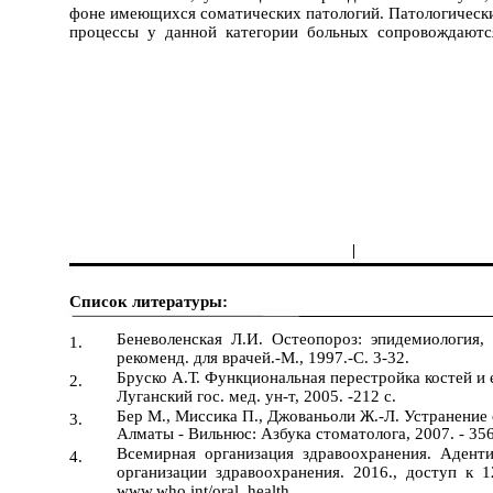
фоне имеющихся соматических патологий. Патологическ
процессы у данной категории больных сопровождают
|
Список литературы:
Беневоленская Л.И. Остеопороз: эпидемиология,
1.
рекоменд. для врачей.-М., 1997.-С. 3-32.
Бруско А.Т. Функциональная перестройка костей и ее
2.
Луганский гос. мед. ун-т, 2005. -212 с.
Бер М., Миссика П., Джованьоли Ж.-Л. Устранение 
3.
Алматы - Вильнюс: Азбука стоматолога, 2007. - 35
Всемирная организация здравоохранения. Аден
4.
организации здравоохранения. 2016., доступ к 
www.who.int/oral_health.