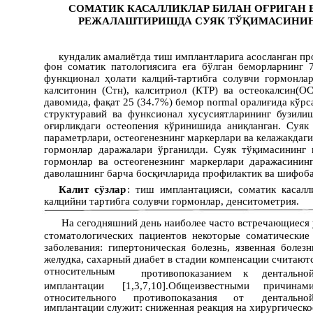
СОМАТИК КАСАЛЛИКЛАР БИЛАН ОҒРИГАН
РЕЖАЛАШТИРИШДА СУЯК ТЎҚИМАСИНИН
кундалик амалиётда тиш имплантларига асосланган п
фон соматик патологиясига ега бўлган беморларнинг 
функционал ҳолати калций-тартибга солувчи гормонла
калситонин (Cтн), калситриол (КТР) ва остеокалсин
давомида, фақат 25 (34.7%) бемор normal оралиғида кўрс
структуравий ва функсионал хусусиятларининг бузили
оғирликдаги остеопения кўринишида аниқланган. Суяк
параметрлари, остеогенезнинг маркерлари ва келажакдаг
гормонлар даражалари ўрганилди. Суяк тўқимасининг 
гормонлар ва остеогенезнинг маркерлари даражасини
даволашнинг барча босқичларида профилактик ва шифоба
Калит сўзлар
: тиш имплантацияси, соматик касалл
калцийни тартибга солувчи гормонлар, денситометрия.
На сегодняшний день наиболее часто встречающиеся
стоматологических пациентов некоторые соматические
заболевания: гипертоническая болезнь, язвенная болез
желудка, сахарный диабет в стадии компенсации считают
относительным
противопоказанием
к
дентально
имплантации
[1,3,7,10].Общеизвестными
причинам
относительного
противопоказания
от
дентально
имплантации служит: сниженная реакция на хирургическ