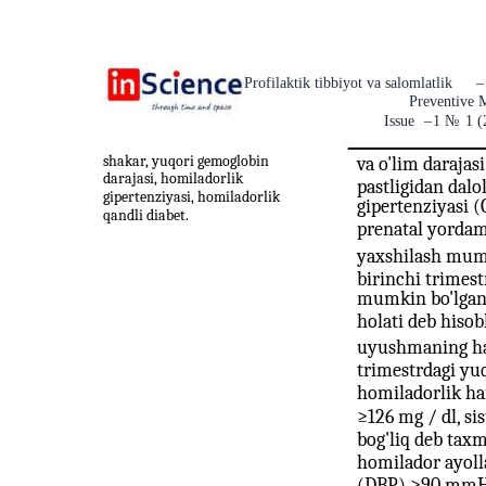
Profilaktik tibbiyot va salomlatlik
–
Preventive 
Issue
–
1
№
1 (
shakar, yuqori gemoglobin
va o'lim darajas
darajasi, homiladorlik
pastligidan dal
gipertenziyasi, homiladorlik
gipertenziyasi (
qandli diabet.
prenatal yordam
yaxshilash mumki
birinchi trimes
mumkin bo'lgan a
holati deb hisob
uyushmaning haj
trimestrdagi yuq
homiladorlik ha
≥126 mg / dl, si
bog'liq deb taxm
homilador ayoll
(DBP) ≥90 mm