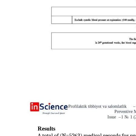
Profilaktik tibbiyot va salomlatlik
–
Preventive 
Issue
–
1
№
1 (
Results
A total of (N=5263) medical records for 