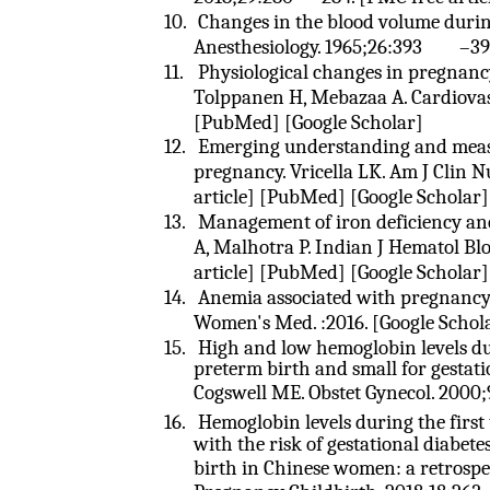
10.
Changes in the blood volume durin
Anesthesiology. 1965;26:393
–
39
11.
Physiological changes in pregnancy
Tolppanen H, Mebazaa A. Cardiovasc
[PubMed] [Google Scholar]
12.
Emerging understanding and meas
pregnancy. Vricella LK. Am J Clin N
article] [PubMed] [Google Scholar]
13.
Management of iron deficiency ane
A, Malhotra P. Indian J Hematol Bl
article] [PubMed] [Google Scholar]
14.
Anemia associated with pregnancy.
Women's Med. :2016. [Google Schol
15.
High and low hemoglobin levels dur
preterm birth and small for gestati
Cogswell ME. Obstet Gynecol. 2000;
16.
Hemoglobin levels during the first
with the risk of gestational diabet
birth in Chinese women: a retrospec