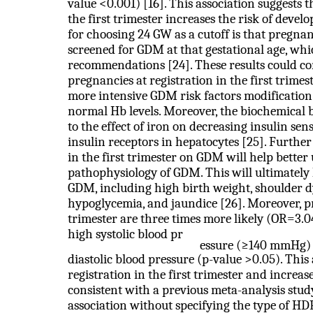
value <0.001) [16]. This association suggests 
the first trimester increases the risk of deve
for choosing 24 GW as a cutoff is that pregna
screened for GDM at that gestational age, whi
recommendations [24]. These results could con
pregnancies at registration in the first tri
more intensive GDM risk factors modification
normal Hb levels. Moreover, the biochemical ba
to the effect of iron on decreasing insulin sens
insulin receptors in hepatocytes [25]. Furthe
in the first trimester on GDM will help bette
pathophysiology of GDM. This will ultimately 
GDM, including high birth weight, shoulder dy
hypoglycemia, and jaundice [26]. Moreover, 
trimester are three times more likely (OR=3.0
high systolic blood pr
essure (≥140 mmHg) 
diastolic blood pressure (p-value >0.05). Thi
registration in the first trimester and increas
consistent with a previous meta-analysis stud
association without specifying the type of HDP