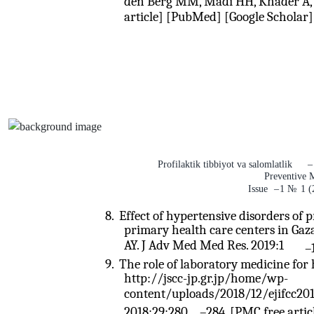
den Berg MM, Madi HH, Khader A, et
article] [PubMed] [Google Scholar]
Profilaktik tibbiyot va salomlatlik
–
Preventive 
Issue
–
1
№
1 (
8.
Effect of hypertensive disorders of
primary health care centers in Gaza 
AY. J Adv Med Med Res. 2019:1
–
9.
The role of laboratory medicine for
http://jscc-jp.gr.jp/home/wp-
content/uploads/2018/12/ejifcc20
2018;29:280
–
284. [PMC free arti