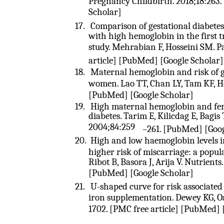
Pregnancy Childbirth. 2018;18:263.
Scholar]
17.
Comparison of gestational diabete
with high hemoglobin in the first t
study. Mehrabian F, Hosseini SM. P
article] [PubMed] [Google Scholar]
18.
Maternal hemoglobin and risk of ge
women. Lao TT, Chan LY, Tam KF, Ho
[PubMed] [Google Scholar]
19.
High maternal hemoglobin and ferri
diabetes. Tarim E, Kilicdag E, Bagis 
2004;84:259
–
261. [PubMed] [Goog
20.
High and low haemoglobin levels in
higher risk of miscarriage: a popul
Ribot B, Basora J, Arija V. Nutrients
[PubMed] [Google Scholar]
21.
U-shaped curve for risk associated
iron supplementation. Dewey KG, Oa
1702. [PMC free article] [PubMed] 