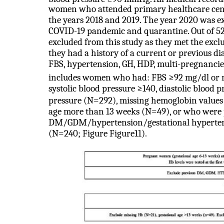
women who attended primary healthcare cent
the years 2018 and 2019. The year 2020 was e
COVID-19 pandemic and quarantine. Out of 52
excluded from this study as they met the excl
they had a history of a current or previous 
FBS, hypertension, GH, HDP, multi-pregnanci
includes women who had: FBS ≥92 mg/dl or m
systolic blood pressure ≥140, diastolic blood p
pressure (N=292), missing hemoglobin values 
age more than 13 weeks (N=49), or who were 
DM/GDM/hypertension/gestational hypertensi
(N=240; Figure Figure11).