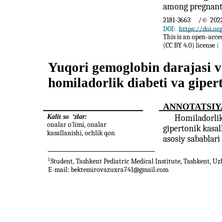
among pregnant 
2181-3663
/©
2022
DOI:
https://doi.or
This is an open-acce
(CC BY 4.0) license
(
Yuqori gemoglobin darajasi v
homiladorlik diabeti va gipert
ANNOTATSIY
Kalit so
‘
zlar:
Homiladorlik
onalar o'limi, onalar
gipertonik kasal
kasallanishi, ochlik qon
asosiy sabablari
1
Student, Tashkent Pediatric Medical Institute, Tashkent, Uz
E-mail: bektemirovazuxra741@gmail.com