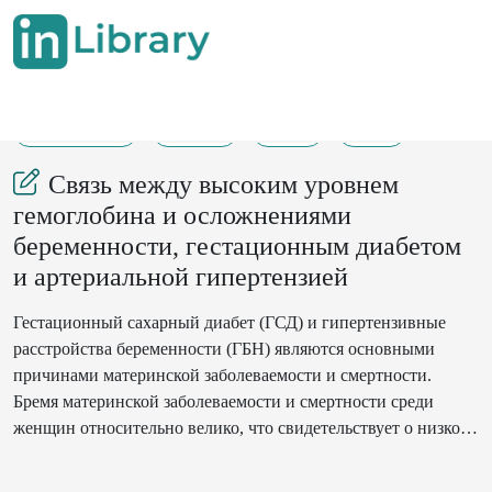
20-12-2022
64-71
55
31
Связь между высоким уровнем
гемоглобина и осложнениями
беременности, гестационным диабетом
и артериальной гипертензией
Гестационный сахарный диабет (ГСД) и гипертензивные
расстройства беременности (ГБН) являются основными
причинами материнской заболеваемости и смертности.
Бремя материнской заболеваемости и смертности среди
женщин относительно велико, что свидетельствует о низком
качестве медицинской помощи. Таким образом, ранняя
диагностика ГСД и гестационной гипертензии (ГГ) может