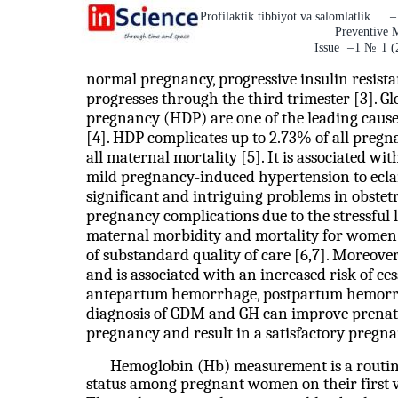
Profilaktik tibbiyot va salomlatlik
–
Preventive 
Issue
–
1
№
1 (
normal pregnancy, progressive insulin resis
progresses through the third trimester [3]. Gl
pregnancy (HDP) are one of the leading cause
[4]. HDP complicates up to 2.73% of all pregn
all maternal mortality [5]. It is associated wi
mild pregnancy-induced hypertension to eclam
significant and intriguing problems in obstetr
pregnancy complications due to the stressful li
maternal morbidity and mortality for women i
of substandard quality of care [6,7]. Moreo
and is associated with an increased risk of ce
antepartum hemorrhage, postpartum hemorrha
diagnosis of GDM and GH can improve prenat
pregnancy and result in a satisfactory pregn
Hemoglobin (Hb) measurement is a routine
status among pregnant women on their first vis