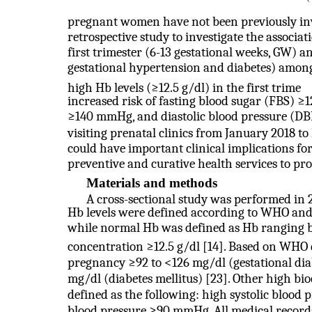
pregnant women have not been previously inv
retrospective study to investigate the associa
first trimester (6-13 gestational weeks, GW) a
gestational hypertension and diabetes) amo
high Hb levels (≥12.5 g/dl) in the first trime
increased risk of fasting blood sugar (FBS) ≥1
≥140 mmHg, and diastolic blood pressure 
visiting prenatal clinics from January 2018 to
could have important clinical implications fo
preventive and curative health services to 
Materials and methods
A cross-sectional study was performed in 
Hb levels were defined according to WHO and 
while normal Hb was defined as Hb ranging b
concentration ≥12.5 g/dl [14]. Based on WHO d
pregnancy ≥92 to <126 mg/dl (gestational dia
mg/dl (diabetes mellitus) [23]. Other high bi
defined as the following: high systolic bloo
blood pressure ≥90 mmHg. All medical recor