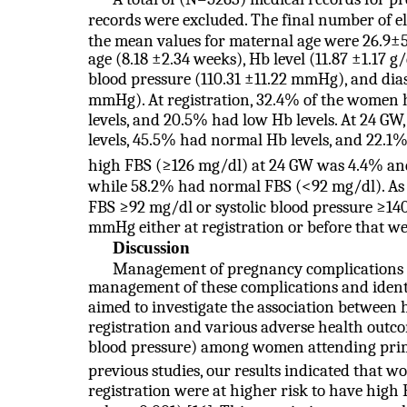
records were excluded. The final number of eli
the mean values for maternal age were 26.9±5
age (8.18 ±2.34 weeks), Hb level (11.87 ±1.17 g/
blood pressure (110.31 ±11.22 mmHg), and dias
mmHg). At registration, 32.4% of the women 
levels, and 20.5% had low Hb levels. At 24 G
levels, 45.5% had normal Hb levels, and 22.1%
high FBS (≥126 mg/dl) at 24 GW was 4.4% an
while 58.2% had normal FBS (<92 mg/dl). A
FBS ≥92 mg/dl or systolic blood pressure ≥14
mmHg either at registration or before that we
Discussion
Management of pregnancy complications i
management of these complications and identi
aimed to investigate the association between 
registration and various adverse health out
blood pressure) among women attending prim
previous studies, our results indicated that 
registration were at higher risk to have hig