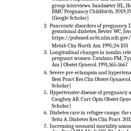
group interviews. Sandsæter HL, Ho
BMC Pregnancy Childbirth. 2019;19
[Google Scholar]
2.
Pancreatic disorders of pregnancy.
gestational diabetes. Bevier WC, Jo
https://pubmed.ncbi.nlm.nih.gov/7
Metab Clin North Am. 1995;24:103
3.
Longitudinal changes in insulin rel
pregnant women. Catalano PM, Tyz
Am J Obstet Gynecol. 1991;165:1667
4.
Severe pre-eclampsia and hypertensi
Best Pract Res Clin Obstet Gynaecol
Scholar]
5.
Hypertensive disease of pregnancy an
Caughey AB. Curr Opin Obstet Gynec
Scholar]
6.
Diabetes care in refugee camps: the
Seita A. Diabetes Res Clin Pract. 201
7.
Increasing neonatal mortality among 