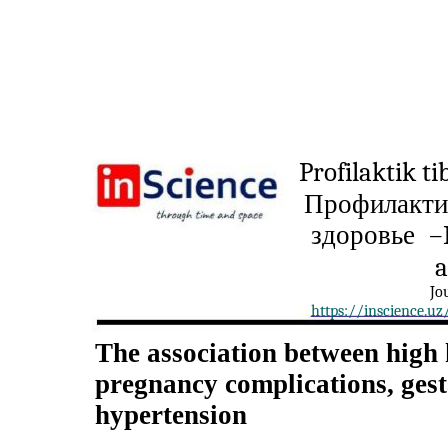
Profilaktik ti
Профилакти
здоровье
–
a
Jo
https://inscience.u
The association between high
pregnancy complications, gest
hypertension