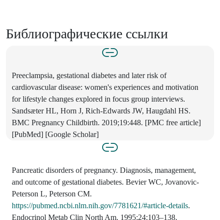
Библиографические ссылки
Preeclampsia, gestational diabetes and later risk of
cardiovascular disease: women's experiences and motivation
for lifestyle changes explored in focus group interviews.
Sandsæter HL, Horn J, Rich-Edwards JW, Haugdahl HS.
BMC Pregnancy Childbirth. 2019;19:448. [PMC free article]
[PubMed] [Google Scholar]
Pancreatic disorders of pregnancy. Diagnosis, management,
and outcome of gestational diabetes. Bevier WC, Jovanovic-
Peterson L, Peterson CM.
https://pubmed.ncbi.nlm.nih.gov/7781621/#article-details
.
Endocrinol Metab Clin North Am. 1995;24:103–138.