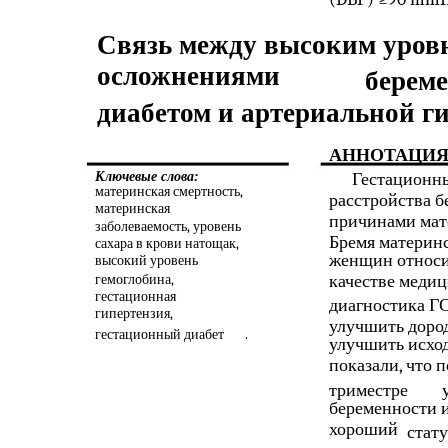
Связь между высоким уровн
осложнениями
береме
диабетом и артериальной г
АННОТАЦИ
Ключевые слова:
Гестационны
материнская смертность,
расстройства 
материнская
причинами мат
заболеваемость, уровень
Бремя материнс
сахара в крови натощак,
женщин относит
высокий уровень
гемоглобина,
качестве медиц
гестационная
диагностика ГС
гипертензия,
улучшить доро
гестационный диабет
.
улучшить исхо
показали, что 
триместре
беременности и
хороший
стату