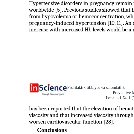
Hypertensive disorders in pregnancy remain t
worldwide [5]. Previous studies showed that 
from hypovolemia or hemoconcentration, which
pregnancy-induced hypertension [10, 11]. An
increase with increased Hb levels would be a re
Profilaktik tibbiyot va salomlatlik
–
Preventive 
Issue
–
1
№
1 (
has been reported that the elevation of hemat
viscosity and that increased viscosity throug
worsen cardiovascular function [28].
Conclusions