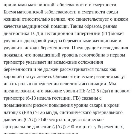
причинами материнской заболеваемости и смертности.
Бремя материнской заболеваемости и смертности среди
женщин относительно велико, что свидетельствует о низком
качестве медицинской помощи. Таким образом, ранняя
диагностика ГСД и гестационной гипертензии (ГГ) может
улучшить дородовой уход за беременными женщинами и
улучшить исходы беременности. Предыдущие исследования
показали, что повышенный уровень гемоглобина в первом
триместре указывает на возможные осложнения
беременности и не должен рассматриваться только как
хороший статус железа. Однако этнические различия могут
играть роль в определении величины ассоциации. Мы
предположили, что высокие уровни Hb (≥12,5 г/дл) в первом
триместре (6-13 недель гестации, ГВ) связаны с
повышенным риском повышения уровня сахара в крови
натощак (FBS) ≥126 мг/дл, систолического артериального
давления (САД) ≥140 мм рт.ст. и диастолическое
артериальное давление (ДАД) ≥90 мм рт.ст. у беременных,
посещающих женские консультации.