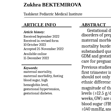
Zukhra BEKTEMIROVA
1
Tashkent Pediatric Medical Institute
ARTICLE INFO
ABSTRACT
Gestational 
Article history:
disorders of pre
Received September 2022
maternal morbid
Received in revised form
10 October 2022
mortality burden
Accepted 25 November 2022
substandard qual
Available online
GDM and gestati
15 December 2022
care for pregn
Previous studies
Keywords:
maternal mortality,
first trimester 
maternal morbidity, fasting
should not only 
blood sugar, high
ethnic differenc
hemoglobin level,
magnitude of th
gestational hypertension,
levels (≥12.5 g/d
gestational diabetes.
weeks, GW) are a
blood sugar (FB
≥140 mmHg, and