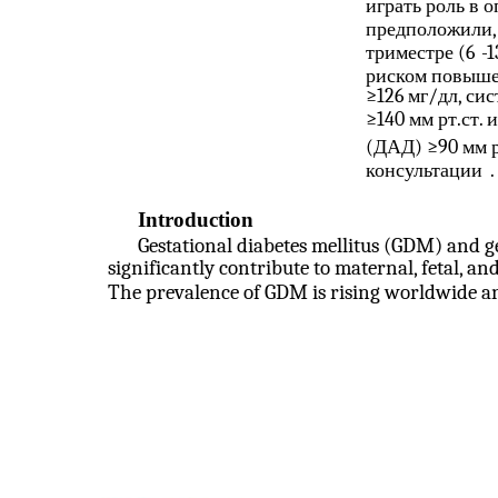
играть роль в
предположили, 
триместре (6
-
1
риском повышен
≥126 мг/дл, си
≥140 мм рт.ст.
(ДАД) ≥90 мм 
консультации
.
Introduction
Gestational diabetes mellitus (GDM) and g
significantly contribute to maternal, fetal, a
The prevalence of GDM is rising worldwide a