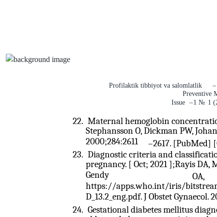
Profilaktik tibbiyot va salomlatlik
–
Preventive 
Issue
–
1
№
1 (
22.
Maternal hemoglobin concentration
Stephansson O, Dickman PW, Johans
2000;284:2611
–
2617. [PubMed] [
23.
Diagnostic criteria and classificat
pregnancy. [ Oct; 2021 ];Rayis DA, 
Gendy
OA,
https://apps.who.int/iris/bits
D_13.2_eng.pdf. J Obstet Gynaecol. 2
24.
Gestational diabetes mellitus diagn