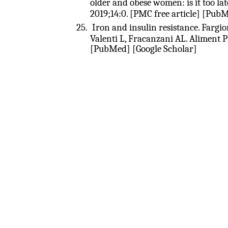
older and obese women: is it too la
2019;14:0. [PMC free article] [Pub
25.
Iron and insulin resistance. Fargi
Valenti L, Fracanzani AL. Aliment 
[PubMed] [Google Scholar]