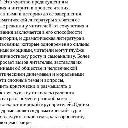
й. Это чувство предвкушения и
ия и интриги в процесс чтения,
енными в историю до ее завершения.
матической литературы является ее
 реакции у читателей, от сочувствия и
ования заключается в его способности
итории, и драматическая литература в
ствования, которые одновременно сильны
этими эмоциями, читатели могут глубже
личностному росту и самоанализу. Более
росает вызов читателям, заставляя их
инами об обществе и человеческой
и этическими дилеммами и моральными
эти сложные темы и вопросы,
лить критически и размышлять о
бствуя чувству интеллектуального
еатра огромен и разнообразен, с
ивлекают широкий круг зрителей. Одним
 драме является драматический тур и
сследуют такие темы, как взросление,
яющемся мире.