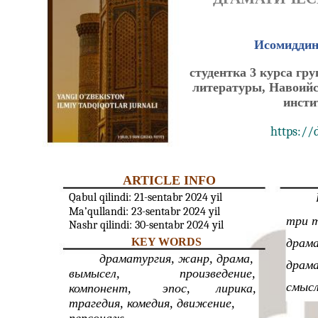
Исомиддин
студентка 3 курса гр
литературы, Навоийс
инсти
https://
ARTICLE INFO
Qabul qilindi: 21-sentabr 2024 yil
Ma’qullandi: 23-sentabr 2024 yil
три т
Nashr qilindi: 30-sentabr 2024 yil
KEY WORDS
драма
драматургия, жанр, драма,
драма
вымысел,
произведение,
смыс
компонент,
эпос,
лирика,
трагедия, комедия, движение,