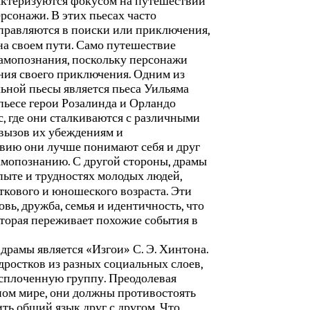
актеризуются фокусом на путешествии
рсонажи. В этих пьесах часто
тправляются в поиски или приключения,
на своем пути. Само путешествие
самопознания, поскольку персонажи
ния своего приключения. Одним из
ьной пьесы является пьеса Уильяма
пьесе герои Розалинда и Орландо
, где они сталкиваются с различными
вызов их убеждениям и
вию они лучше понимают себя и друг
самопознанию. С другой стороны, драмы
пыте и трудностях молодых людей,
ткового и юношеского возраста. Эти
вь, дружба, семья и идентичность, что
оторая переживает похожие события в
рамы является «Изгои» С. Э. Хинтона.
дростков из разных социальных слоев,
сплоченную группу. Преодолевая
ном мире, они должны противостоять
ть общий язык друг с другом. Что