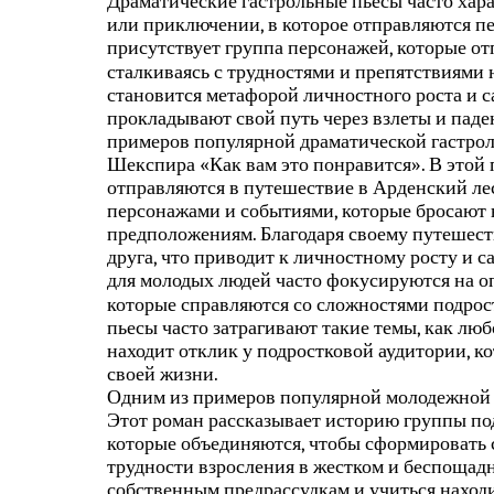
Драматические гастрольные пьесы часто хар
или приключении, в которое отправляются пе
присутствует группа персонажей, которые о
сталкиваясь с трудностями и препятствиями 
становится метафорой личностного роста и 
прокладывают свой путь через взлеты и паде
примеров популярной драматической гастрол
Шекспира «Как вам это понравится». В этой 
отправляются в путешествие в Арденский лес
персонажами и событиями, которые бросают 
предположениям. Благодаря своему путешест
друга, что приводит к личностному росту и 
для молодых людей часто фокусируются на о
которые справляются со сложностями подрос
пьесы часто затрагивают такие темы, как любо
находит отклик у подростковой аудитории, к
своей жизни.
Одним из примеров популярной молодежной д
Этот роман рассказывает историю группы по
которые объединяются, чтобы сформировать 
трудности взросления в жестком и беспощад
собственным предрассудкам и учиться находи