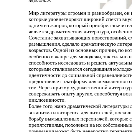
персонаж
Мир литературы огромен и разнообразен, он
которые удовлетворяют широкий спектр вкус
одним из жанров, который приобрел значите
является драматическая литература, особенн
Сочетание захватывающих повествований, с
размышления, сделало драматическую литера
возрастов. Одной из основных причин, по ко
особенно в жанре для молодежи, так сильно н
способность исследовать и решать актуальны
которыми сталкивается сегодняшняя молодеж
идентичности до социальной справедливости
предоставляет платформу для осмысленного
тем. Через призму художественной литератур
сопереживать опыту других, способствуя воз
инклюзивности.
Более того, жанр драматической литературы
эскапизма и катарсиса для читателей, поскол
борьбу вымышленных персонажей, которые с
препятствиями, похожими на их собственные
понимания может быть невероятно терапевт