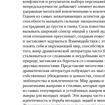
конфликтов и результатов выбора персонаже
непредсказуемости добавляет элемент волнен
удерживая читателей вовлеченными и вовлеч
Одним из самых захватывающих аспектов дра
способность вызывать сильные эмоциональные
сострадания до грусти и гнева. Сила повеств
вызывать широкий спектр эмоций у своей ауд
этом отношении преуспевает, создавая пове
и заставляют задуматься. Взаимодействуя с 
понять себя и окружающий мир, способствуя 
того, жанр драматической литературы часто б
сталкиваться со сложными и неудобными ист
природе, заставляя их бороться со сложным
двусмысленностями. Представляя читателям 
драматическая литература побуждает их мыс
собственных убеждениях и ценностях, спосо
любопытства и вовлеченности. Мир драмы и т
различными жанрами и стилями, которые пр
из самых популярных и устойчивых жанров в
жанры для молодых людей. Эти жанры часто и
идентичность и борьба молодых людей в мен