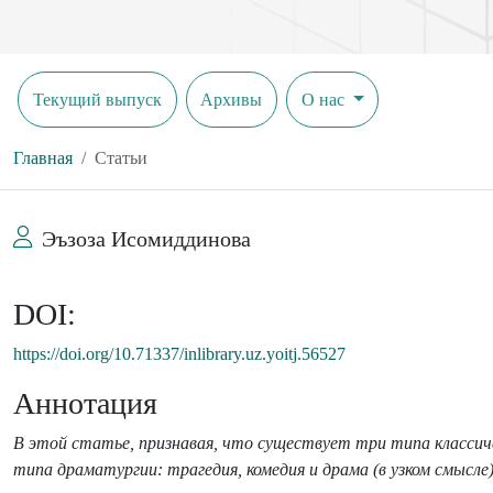
Текущий выпуск
Архивы
О нас
Главная
Статьи
Эъзоза Исомиддинова
DOI:
https://doi.org/10.71337/inlibrary.uz.yoitj.56527
Аннотация
В этой статье, признавая, что существует три типа классич
типа драматургии: трагедия, комедия и драма (в узком смысле