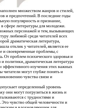
 наполнен множеством жанров и стилей,
ов и предпочтений. В последние годы
льную популярность и признание,
о в сфере литературы для молодежи.
ложных персонажей и тем, вызывающих
туру любимой среди читателей всех
торой драматическая литература,
ашла отклик у читателей, является ее
е и своевременные проблемы, с
ь. От проблем психического здоровья и
 и политики, драматическая литература
 и эффективного изучения этих важных
ы читатели могут глубже понять и
никновению чувства связи и
 допускает определенный уровень
ьку они могут погрузиться в жизнь и
талкиваются с трудностями и
. Это чувство общей человечности и
ическим и вдохновляющим для