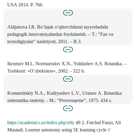
USA 2014. P. 766.
Aldjanova I.R. Bo’lajak o’qituvchilarni tayyorlashda
pedagogik innovatsiyalardan foydalanish. – T.: “Fan va
texnoligiyalar” nashriyoti, 2011. – B.3.
Ikromov M.I., Normurodov X.N., Yuldashev A.S. Botanika. –
Toshkent: «O’zbekiston», 2002. - 322 b.
Komarnitskiy N.A., Kudryashev L.V., Uranov A. Botanika:
sistematika rasteniy. - M.: “Prosveщenie”, 1975. 434 s.
https://academics.uz/index.php/zfty
49 2. Fatchul Fauzi, Ali
Mustadi. Learner autonomy using 5E learning cycle //