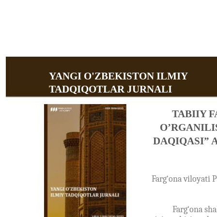
YANGI O'ZBEKISTON ILMIY
TADQIQOTLAR JURNALI
TABIIY 
O’RGANILI
DAQIQASI” 
Farg‘ona viloyati
Farg‘ona shah