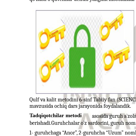
Qulf va kalit metodini 6-sinf Tabiiy fan (SCIENC
mavzusida ochiq dars jarayonida foydalandik.
Tadqiqotchilar metodi
asosida guruh a`zola
berishadi.Guruhchalar o`z sardorini, guruh nomi
1- guruhchaga “Anor”, 2-guruhcha “Uzum” nomlar