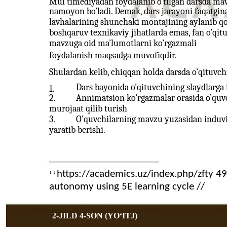
Mul’timediyadan foydalanib o’tilgan darsda mavz
namoyon bo’ladi. Demak, dars jarayoni faqatgina 
lavhalarining shunchaki montajining aylanib qol
boshqaruv texnikaviy jihatlarda emas, fan o’qitu
mavzuga oid ma’lumotlarni ko’rgazmali
foydalanish maqsadga muvofiqdir.
Shulardan kelib, chiqqan holda darsda o’qituvch
Dars bayonida o’qituvchining slaydlarga 
1.
2.
Annimatsion ko’rgazmalar orasida o’quv
murojaat qilib turish
3.
O’quvchilarning mavzu yuzasidan induvid
yaratib berishi.
https://academics.uz/index.php/zfty 49 
1
1
autonomy using 5E learning cycle //
2-JILD 4-SON (YOʻITJ)