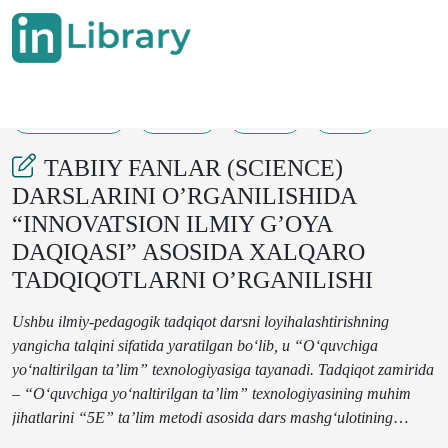
11-04-2025
69-74
149
26
TABIIY FANLAR (SCIENCE)
DARSLARINI O’RGANILISHIDA
“INNOVATSION ILMIY G’OYA
DAQIQASI” ASOSIDA XALQARO
TADQIQOTLARNI O’RGANILISHI
Ushbu ilmiy-pedagogik tadqiqot darsni loyihalashtirishning
yangicha talqini sifatida yaratilgan bo‘lib, u “O‘quvchiga
yo‘naltirilgan ta’lim” texnologiyasiga tayanadi.
Tadqiqot zamirida
– “O‘quvchiga yo‘naltirilgan ta’lim” texnologiyasining muhim
jihatlarini “5E” ta’lim metodi asosida dars mashg‘ulotining
barcha qismlarida bevosita amaliyotga tatbiq etilishiga erishish