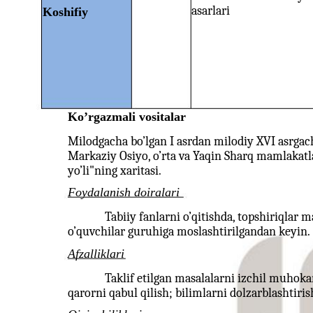
asarlari
Koshifiy
Ko’rgazmali vositalar
Milodgacha bo’lgan I asrdan milodiy XVI asrgach
Markaziy Osiyo, o’rta va Yaqin Sharq mamlakatl
yo’li"ning xaritasi.
Foydalanish doiralari
Tabiiy fanlarni o’qitishda, topshiriqlar
o’quvchilar guruhiga moslashtirilgandan keyin.
Afzalliklari
Taklif etilgan masalalarni izchil muhokam
qarorni qabul qilish; bilimlarni dolzarblashtiris