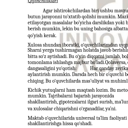
Qiyinchiliklari
Agar ishtirokchilardan biri ushbu mavzu
butun jarayonni to’xtatib qolishi mumkin. Ma
etilayotgan masalalar bo’yicha darslikdan yoki
berish mumkin, lekin bu uning bahosiga albatta ta
qo’yish kerak.
Xulosa shundan iboratki, o‘quvchilarimdan uyga
Sharni yerga tushirmagan holatda javob berishlar
bitta so‘z aytishadi. Bu o‘yin diqqatni jamlab, b
tomonlama ishlashga majbur bo‘ladi.Qolaversa, q
dangasaligini yo‘qotish:
Har qanday zerika
aylantirish mumkin. Darsda hech bir o‘quvchi b
chiqing. Bu o‘quvchilarda mas'uliyat va muhimli
Kichik yutuqlarni ham maqtash lozim. Bu meto
mumkin. Tajribalarni bajarish jarayonida
shakllantirish, gipotezalarni ilgari surish, ma’lum
va xulosalar chiqarishni o‘rganadilar, ya’ni.
Maktab o‘quvchilarida universal ta’lim faoliyat
shakllantirishga hissa qo‘shadi.