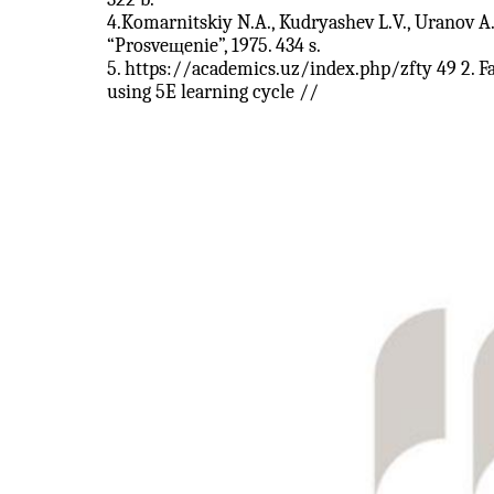
4.Komarnitskiy N.A., Kudryashev L.V., Uranov A. 
“Prosveщenie”, 1975. 434 s.
5. https://academics.uz/index.php/zfty 49 2. F
using 5E learning cycle //