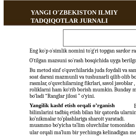
YANGI O'ZBEKISTON ILMIY
TADQIQOTLAR JURNALI
Eng ko`p o`simlik nomini to`g`ri topgan sardor ra
O`tilgan mazsuni so`rash bosqichida uyga berilgan
Bu metod sinf o‘quvchilarida juda foydali va sa
soat darsni mazmunli va tushunarli qilib olib bo
rasmlar, o‘quvchilarning fikrlari, savol javoblar
roliklarni ham ko‘rib borish mumkin. Bunday me
bo‘ladi “Ranglar jilosi ” o‘yini.
Yangilik kashf etish orqali o’rganish
bilimlarini tadbiq etish bilan bir qatorda ularnin
ko’nikmalar to’plashlariga sharoit yaratadi.
muammo bo‘yicha ta’lim oluvchilar tomonidan bi
ular orqali ma’lum bir yechimga kelinadigan me