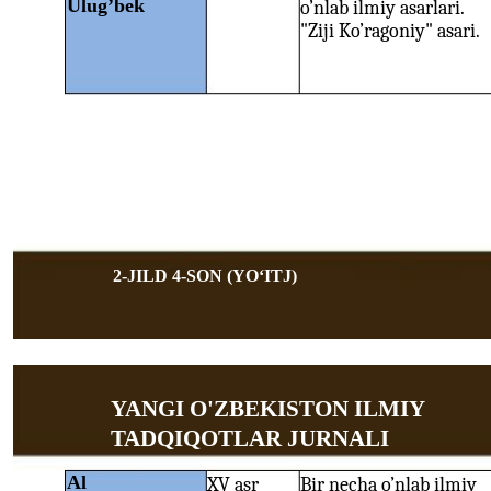
Ulug’bek
o’nlab ilmiy asarlari.
"Ziji Ko’ragoniy" asari.
2-JILD 4-SON (YOʻITJ)
YANGI O'ZBEKISTON ILMIY
TADQIQOTLAR JURNALI
Al
XV asr
Bir necha o’nlab ilmiy