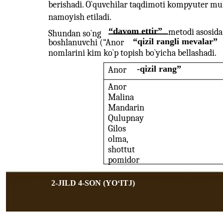
berishadi. O`quvchilar taqdimoti kompyuter mul
namoyish etiladi.
“davom ettir”
metodi asosida
Shundan so`ng
“qizil rangli mevalar”
boshlanuvchi (“Anor
nomlarini kim ko`p topish bo`yicha bellashadi.
-qizil rang”
Anor
Anor
Malina
Mandarin
Qulupnay
Gilos
olma,
shottut
pomidor
2-JILD 4-SON (YOʻITJ)