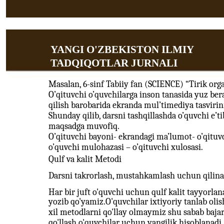
YANGI O'ZBEKISTON ILMIY
TADQIQOTLAR JURNALI
Masalan, 6-sinf Tabiiy fan (SCIENCE) “Tirik org
O’qituvchi o’quvchilarga inson tanasida yuz be
qilish barobarida ekranda mul’timediya tasvirin
Shunday qilib, darsni tashqillashda o’quvchi e’ti
maqsadga muvofiq.
O’qituvchi bayoni- ekrandagi ma’lumot- o’qituvc
o’quvchi mulohazasi – o’qituvchi xulosasi.
Qulf va kalit Metodi
Darsni takrorlash, mustahkamlash uchun qilina
Har bir juft o'quvchi uchun qulf kalit tayyorlan
yozib qo'yamiz.O'quvchilar ixtiyoriy tanlab oli
xil metodlarni qo'llay olmaymiz shu sabab bajari
qo'llash o'quvchilar uchun yangilik hisoblanadi