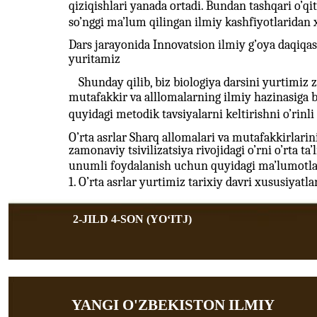
qiziqishlari yanada ortadi. Bundan tashqari o’qi
so’nggi ma’lum qilingan ilmiy kashfiyotlaridan x
Dars jarayonida Innovatsion ilmiy g’oya daqiqas
yuritamiz
Shunday qilib, biz biologiya darsini yurtimiz
mutafakkir va alllomalarning ilmiy hazinasiga bo
quyidagi metodik tavsiyalarni keltirishni o’rinli
O’rta asrlar Sharq allomalari va mutafakkirlarin
zamonaviy tsivilizatsiya rivojidagi o’rni o’rta ta
unumli foydalanish uchun quyidagi ma’lumotlarg
1. O’rta asrlar yurtimiz tarixiy davri xususiyatla
2-JILD 4-SON (YOʻITJ)
YANGI O'ZBEKISTON ILMIY