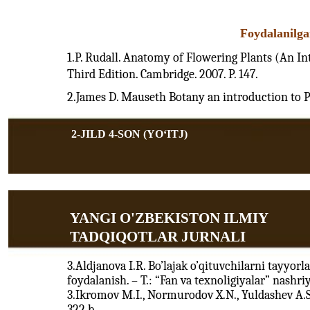
Foydalanilga
1.P. Rudall. Anatomy of Flowering Plants (An I
Third Edition. Cambridge. 2007. P. 147.
2.James D. Mauseth Botany an introduction to Pl
2-JILD 4-SON (YOʻITJ)
YANGI O'ZBEKISTON ILMIY
TADQIQOTLAR JURNALI
3.Aldjanova I.R. Bo’lajak o’qituvchilarni tayyor
foydalanish. – T.: “Fan va texnoligiyalar” nashriyo
3.Ikromov M.I., Normurodov X.N., Yuldashev A.S.
322 b.