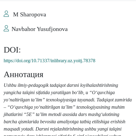
M Sharopova
Navbahor Yusufjonova
DOI:
https://doi.org/10.71337/inlibrary.uz.yoitj.78378
Аннотация
Ushbu ilmiy-pedagogik tadqiqot darsni loyihalashtirishning
yangicha talqini sifatida yaratilgan bo‘lib, u “O‘quvchiga
yo‘naltirilgan ta’lim” texnologiyasiga tayanadi.
Tadqiqot zamirida
– “O‘quvchiga yo‘naltirilgan ta’lim” texnologiyasining muhim
jihatlarini “5E” ta’lim metodi asosida dars mashg‘ulotining
barcha qismlarida bevosita amaliyotga tatbiq etilishiga erishish
maqsadi yotadi. Darsni rejalashtirishning ushbu yangi talqini