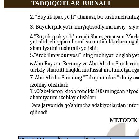
TADQIQOTLAR JURNALI
2. "Buyuk ipak yo’li" atamasi, bu tushunchaning
3."Buyuk ipak yo’li"ningiqtisodiy,ma’naviy- siyos
4."Buyuk ipak yo’li" orqali Sharq, xususan Mar
yetishib chiqqan alloma va mutafakkirlarning il
ahamiyatini tushunib yetishi;
5."Arab ilmiy dunyosi" ning mohiyati anglab yet
6.Abu Rayxon Beruniy va Abu Ali ibn Sinolarnin
tarixiy sharoiti haqida mufassal ma’lumotga ega 
7. Abu Ali ibn Sinoning "Tib qonunlari" ilmiy a
izohlay olishlari;
12.O’zbekiston kitob fondida 100 mingdan ziyod
ahamiyatini izohlay olishlari
Dars jaryonida qo’shimcha adabiyotlardan inte
qilinadi.
METODIK 