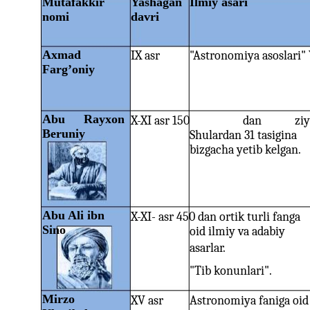
Mutafakkir
Yashagan
Ilmiy asari
nomi
davri
Axmad
IX asr
"Astronomiya asoslari" 
Farg’oniy
Abu
Rayxon
X-XI asr 150
dan
ziy
Beruniy
Shulardan 31 tasigina
bizgacha yetib kelgan.
Abu Ali ibn
X-XI- asr 450 dan ortik turli fanga
Sino
oid ilmiy va adabiy
asarlar.
"Tib konunlari".
Mirzo
XV asr
Astronomiya faniga oid