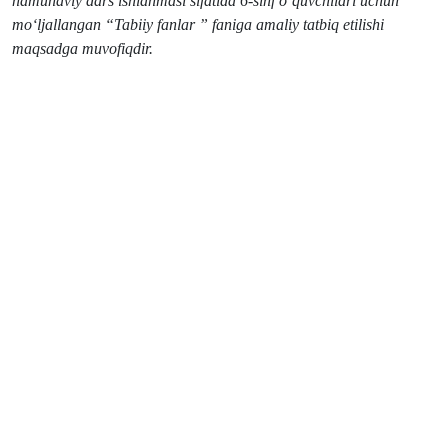
namunaviy dars ishlanmasi sifatida
6
-sinf o‘quvchilari uchun
mo‘ljallangan “
Tabiiy fanlar
” faniga amaliy tatbiq etilishi
maqsadga muvofiqdir.