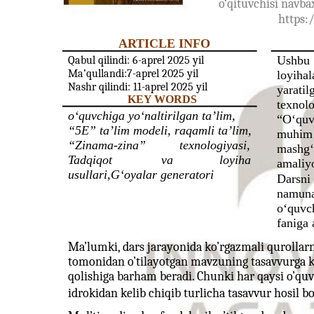
o‘qituvchisi nav
https:
ARTICLE INFO
Ushbu
Qabul qilindi: 6-aprel 2025 yil
Ma’qullandi:7-aprel 2025 yil
loyihal
Nashr qilindi: 11-aprel 2025 yil
yaratil
KEY WORDS
texnolo
o‘quvchiga yo‘naltirilgan ta’lim,
“O‘quvc
“5E” ta’lim modeli, raqamli ta’lim,
muhim j
“Zinama-zina”
texnologiyasi,
mashg‘
Tadqiqot
va
loyiha
amaliyo
usullari,G‘oyalar generatori
Darsni 
namun
o‘quvch
faniga 
Ma’lumki, dars jarayonida ko’rgazmali qurollarn
tomonidan o’tilayotgan mavzuning tasavvurga k
qolishiga barham beradi. Chunki har qaysi o’quv
idrokidan kelib chiqib turlicha tasavvur hosil bo’