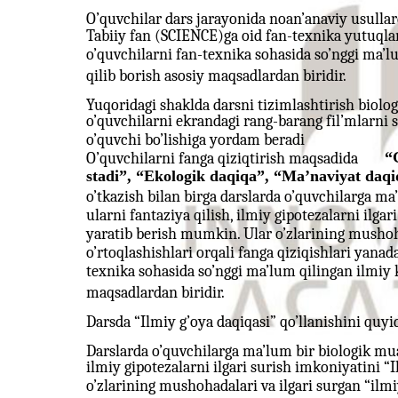
O’quvchilar dars jarayonida noan’anaviy usulla
Tabiiy fan (SCIENCE)ga oid fan-texnika yutuqla
o’quvchilarni fan-texnika sohasida so’nggi ma’l
qilib borish asosiy maqsadlardan biridir.
Yuqoridagi shaklda darsni tizimlashtirish biolog
o’quvchilarni ekrandagi rang-barang fil’mlarni
o’quvchi bo’lishiga yordam beradi
“
O’quvchilarni fanga qiziqtirish maqsadida
stadi”, “Ekologik daqiqa”, “Ma’naviyat daqi
o’tkazish bilan birga darslarda o’quvchilarga m
ularni fantaziya qilish, ilmiy gipotezalarni ilga
yaratib berish mumkin. Ular o’zlarining mushohad
o’rtoqlashishlari orqali fanga qiziqishlari yanad
texnika sohasida so’nggi ma’lum qilingan ilmiy 
maqsadlardan biridir.
Darsda “Ilmiy g’oya daqiqasi” qo’llanishini quyi
Darslarda o’quvchilarga ma’lum bir biologik mua
ilmiy gipotezalarni ilgari surish imkoniyatini “I
o’zlarining mushohadalari va ilgari surgan “ilmiy