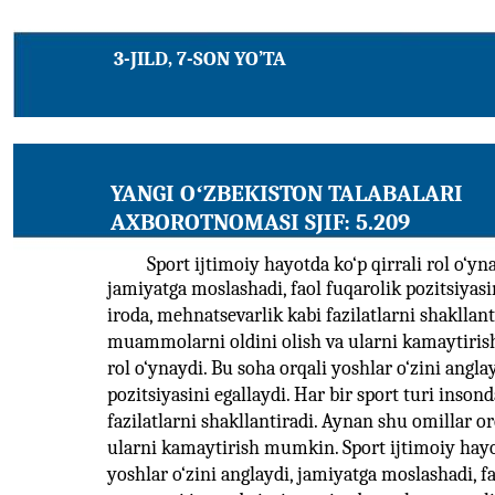
3-JILD, 7-SON YO’TA
YANGI OʻZBEKISTON TALABALARI
AXBOROTNOMASI SJIF: 5.209
Sport ijtimoiy hayotda ko‘p qirrali rol o‘yn
jamiyatga moslashadi, faol fuqarolik pozitsiyasin
iroda, mehnatsevarlik kabi fazilatlarni shakllan
muammolarni oldini olish va ularni kamaytirish
rol o‘ynaydi. Bu soha orqali yoshlar o‘zini angla
pozitsiyasini egallaydi. Har bir sport turi inson
fazilatlarni shakllantiradi. Aynan shu omillar o
ularni kamaytirish mumkin. Sport ijtimoiy hayotd
yoshlar o‘zini anglaydi, jamiyatga moslashadi, fa