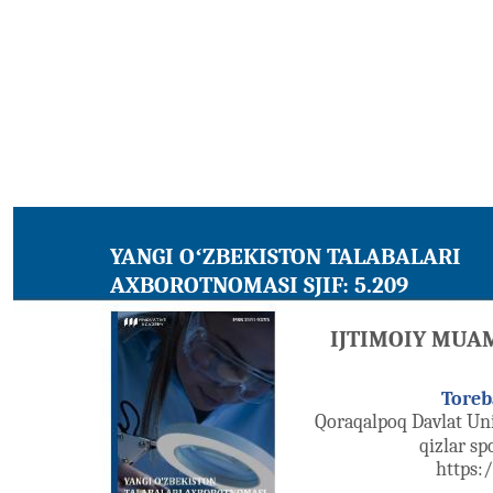
YANGI OʻZBEKISTON TALABALARI
AXBOROTNOMASI SJIF: 5.209
IJTIMOIY MUA
Toreb
Qoraqalpoq Davlat Uni
qizlar sp
https: