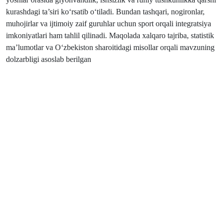
kurashdagi ta’siri ko‘rsatib o‘tiladi. Bundan tashqari, nogironlar,
muhojirlar va ijtimoiy zaif guruhlar uchun sport orqali integratsiya
imkoniyatlari ham tahlil qilinadi. Maqolada xalqaro tajriba, statistik
ma’lumotlar va O‘zbekiston sharoitidagi misollar orqali mavzuning
dolzarbligi asoslab berilgan