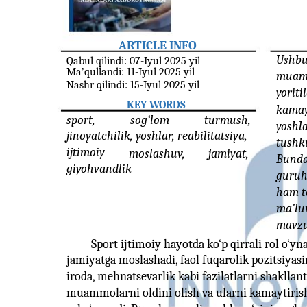
ARTICLE INFO
Ushbu
Qabul qilindi: 07-Iyul 2025 yil
Ma’qullandi: 11-Iyul 2025 yil
muamm
Nashr qilindi: 15-Iyul 2025 yil
yoritil
KEY WORDS
kamayt
sport,
sog‘lom
turmush,
yoshla
jinoyatchilik, yoshlar, reabilitatsiya,
tushku
ijtimoiy
moslashuv,
jamiyat,
Bundan
giyohvandlik
guruh
ham ta
ma’lum
mavzu
Sport ijtimoiy hayotda ko‘p qirrali rol o‘yn
jamiyatga moslashadi, faol fuqarolik pozitsiyasin
iroda, mehnatsevarlik kabi fazilatlarni shakllan
muammolarni oldini olish va ularni kamaytirish