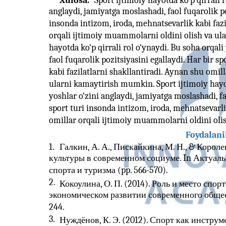
Xulosa.
Sport ijtimoiy hayotda ko‘p qirrali r
anglaydi, jamiyatga moslashadi, faol fuqarolik po
insonda intizom, iroda, mehnatsevarlik kabi fazi
orqali ijtimoiy muammolarni oldini olish va ul
hayotda ko‘p qirrali rol o‘ynaydi. Bu soha orqali
faol fuqarolik pozitsiyasini egallaydi. Har bir s
kabi fazilatlarni shakllantiradi. Aynan shu omil
ularni kamaytirish mumkin. Sport ijtimoiy hayotd
yoshlar o‘zini anglaydi, jamiyatga moslashadi, fa
sport turi insonda intizom, iroda, mehnatsevarli
omillar orqali ijtimoiy muammolarni oldini ol
Foydalani
1.
Галкин, А. А., Пискайкина, М. Н., & Королев
культуры в современном социуме. In Актуал
спорта и туризма (pp. 566-570).
2.
Кокоулина, О. П. (2014). Роль и место спо
экономическом развитии современного обществ
244.
3.
Нуждёнов, К. Э. (2012). Спорт как инстру