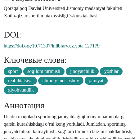
Qoraqalpoq Davlat Universiteti Jismoniy madaniyat fakulteti
Xotin-qizlar sporti mutaxassisligi 3-kurs talabasi
DOI:
https://doi.org/10.71337/inlibrary.uz.yota.127179
Ключевые слова:
sport
sog‘lom turmush
jinoyatchilik
yoshlar
reabilitatsiya
ijtimoiy moslashuv
jamiyat
giyohvandlik
Аннотация
Ushbu maqolada sportning jamiyatdagi ijtimoiy muammolarga
qarshi kurashishdagi o‘rni keng yoritiladi. Jumladan, sportning
jinoyatchilikni kamaytirish, sog‘lom turmush tarzini shakllantirish,
yoshlar orasida giyohvandlik, ishsizlik va ruhiy tushkunlikka qarshi