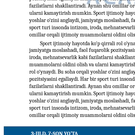
fazilatlarni shakllantiradi. Aynan shu omillar o
ularni kamaytirish mumkin. Sport ijtimoiy hayotd
yoshlar o‘zini anglaydi, jamiyatga moslashadi, fa
sport turi insonda intizom, iroda, mehnatsevarli
omillar orqali ijtimoiy muammolarni oldini oli
Sport ijtimoiy hayotda ko‘p qirrali rol o‘yn
jamiyatga moslashadi, faol fuqarolik pozitsiyasin
iroda, mehnatsevarlik kabi fazilatlarni shakllan
muammolarni oldini olish va ularni kamaytirish
rol o‘ynaydi. Bu soha orqali yoshlar o‘zini angla
pozitsiyasini egallaydi. Har bir sport turi inson
fazilatlarni shakllantiradi. Aynan shu omillar o
ularni kamaytirish mumkin. Sport ijtimoiy hayotd
yoshlar o‘zini anglaydi, jamiyatga moslashadi, fa
sport turi insonda intizom, iroda, mehnatsevarli
omillar orqali ijtimoiy muammolarni oldini oli
3-JILD, 7-SON YO’TA