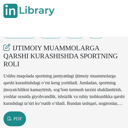
14-07-2025
17-19
19
3
IJTIMOIY MUAMMOLARGA
QARSHI KURASHISHDA SPORTNING
ROLI
Ushbu maqolada sportning jamiyatdagi ijtimoiy muammolarga
qarshi kurashishdagi o‘rni keng yoritiladi. Jumladan, sportning
jinoyatchilikni kamaytirish, sog‘lom turmush tarzini shakllantirish,
yoshlar orasida giyohvandlik, ishsizlik va ruhiy tushkunlikka qarshi
kurashdagi ta’siri ko‘rsatib o‘tiladi. Bundan tashqari, nogironlar,
muhojirlar va ijtimoiy zaif guruhlar uchun sport orqali integratsiya
imkoniyatlari ham tahlil qilinadi. Maqolada xalqaro tajriba, statistik
PDF
ma’lumotlar va O‘zbekiston sharoitidagi misollar orqali mavzuning