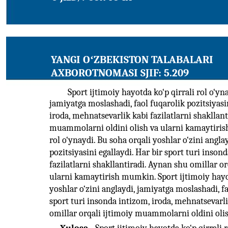
YANGI OʻZBEKISTON TALABALARI
AXBOROTNOMASI SJIF: 5.209
Sport ijtimoiy hayotda ko‘p qirrali rol o‘yn
jamiyatga moslashadi, faol fuqarolik pozitsiyasin
iroda, mehnatsevarlik kabi fazilatlarni shakllan
muammolarni oldini olish va ularni kamaytirish
rol o‘ynaydi. Bu soha orqali yoshlar o‘zini angla
pozitsiyasini egallaydi. Har bir sport turi inson
fazilatlarni shakllantiradi. Aynan shu omillar o
ularni kamaytirish mumkin. Sport ijtimoiy hayotd
yoshlar o‘zini anglaydi, jamiyatga moslashadi, fa
sport turi insonda intizom, iroda, mehnatsevarli
omillar orqali ijtimoiy muammolarni oldini ol