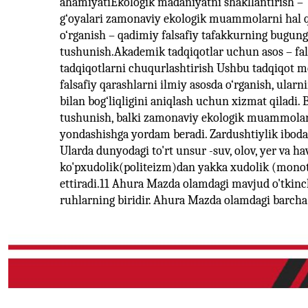
ahamiyatiEkologik madaniyatni shakllantirish – 
g‘oyalari zamonaviy ekologik muammolarni hal q
o‘rganish – qadimiy falsafiy tafakkurning bugungi
tushunish.Akademik tadqiqotlar uchun asos – fals
tadqiqotlarni chuqurlashtirish Ushbu tadqiqot me
falsafiy qarashlarni ilmiy asosda o‘rganish, ular
bilan bog‘liqligini aniqlash uchun xizmat qiladi.
tushunish, balki zamonaviy ekologik muammolar
yondashishga yordam beradi. Zardushtiylik iboda
Ularda dunyodagi to'rt unsur -suv, olov, yer va hav
ko'pxudolik(politeizm)dan yakka xudolik (monotei
ettiradi.11 Ahura Mazda olamdagi mavjud o'tkinc
ruhlarning biridir. Ahura Mazda olamdagi barcha e