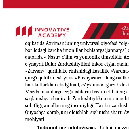
oqibatida Axriman(uning universal qiyofasi Yolg'on
borliqdagi barcha imonlilar behishtga(jannatga) 
qatorida « Nasu» o'lim va yomonlik timsolidir. Ax
o'ynaydi. Bular Zardushtiylikni inkor etgan qadi
«Zarvan» -qarilik ko'rinishidagi kasallik, «Varena
qurg'oqchilk devi, yana «Bushyasta» -dangasalik de
harakatlaridan chalg'itadi, «Ayshma» -g'azab devi
Mazda insonlarga ezgu ishlarni bayon etib ularg
saqlanishga chaqiradi. Zardushtiylikda imon uchta 
sobitligi, amallarning insoniyligi. Har bir zardus
Quyoshga qarab, uni olqishlab, sig'inishi shart."Av
mohiyati:
Tadqiqot metodologiyasi.
Ushbu mavzu b