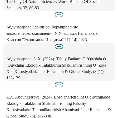
Teaching Of Natural Sciences. World Bulletin Of Social
Sciences, 32, 80-83.
Абдуназарова Зебинисо Формирование
экологическогомышления У Учащихся Начальных
Классов "Экономика Исоциум" 11(114) 2023
Абдуназарова, З. Х. (2024). Tabiiy Fanlarni O ‘Qitishda O
‘Quvchilar Ekologik Tafakkurini Shakllantirishning O ‘Ziga
Xos Xususiyatlari. Inter Education & Global Study, (3 (1)),
123-129
Z.X. Abdunazarova (2024). Boshlang‘Ich Sinf O‘quvchilarida
Ekologik Tafakkurni Shakllantirishning Falsafiy
Xususiyatlarini Takomillashtirish Ahamiyati. Inter Education &
Global Study, (8), 342-348.