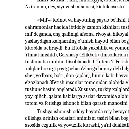
Axiraman, dev, siyovush afsonasi, kichik avesto.
«Mif»- koinot va hayotning paydo bo'lishi, t
qahramonlar haqida ibtidoiy zamon kishilari tush
mif deganda, eng qadimgi afsona, rivoyat, hikoy
yashaydigan xalqlarning o'tmish hayoti bilan bog
kitobida uchraydi. Bu kitobda yaxshilik va yomon
Yima(Jamshid), Gershasp (Elikbek) timsollarida 
tushuncha muhim hisoblanadi. 1. Totem.2. Fetish
xalqlar hozirgi paytgacha o'zlariga homiy deb bi
sher, yo'lbars, bo'ri, ilon (ajdar), humo kabi hayv
e'zozlanadi.3Fetish insonlar tomonidan alohida e'
tushunchasini anglatadi. Xususan, turkiy xalqlarda
yoy, qilich, qalam kabilarga asrlar davomida alo
totem va fetishga ishonch bilan qarash manosini 
Tushga ishonish oddiy hayotda ro'y berayot
qilishga urinish odatlari animizm tasiri bilan bo
asosida ezgulik va yovuzlik kurashi, ya'ni dualist