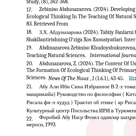
Study, (8), 342-348.
Zebiniso Abdunazarova. (2024). Developing
17.
Ecological Thinking In The Teaching Of Natural S
83. Retrieved From
18.
З.Х. Абдуназарова (2024). Tabiiy Fanlarni 
Shakllantirishning O‘ziga Xos Xususiyatlari. Inter
19.
Abdinazarova Zebiniso Khudoyshukurovna, .
Teaching Natural Sciences.
International Journa
20.
Abdunazarova, Z. (2024). The Content Of Us
The Formation Of Ecological Thinking Of Primary
Sciences.
News Of The Nuuz
,
1
(1.6.1), 43-45.
Ht
21.
Абу Али Ибн Сина Избранное В 2-х томах
машрикийа) Руководство по философии ( Китаб
Рисала фи-л-худуд ) Трактат об этике ( ар-Рис
Культурный центр Посольства ИРИ в Туркменис
Форобий Абу Наср Фозил одамлар шаҳри.
22.
мероси, 1993.