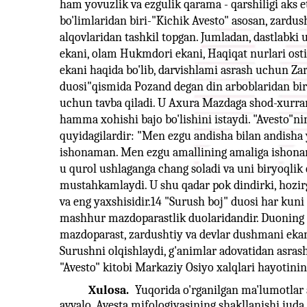
ham yovuzlik va ezgulik qarama - qarshiligi aks et
bo'limlaridan biri-"Kichik Avesto" asosan, zardus
alqovlaridan tashkil topgan. Jumladan, dastlabk
ekani, olam Hukmdori ekani, Haqiqat nurlari ost
ekani haqida bo'lib, darvishlami asrash uchun Za
duosi"qismida Pozand degan din arboblaridan bi
uchun tavba qiladi. U Axura Mazdaga shod-xurra
hamma xohishi bajo bo'lishini istaydi. "Avesto"ni
quyidagilardir: "Men ezgu andisha bilan andisha
ishonaman. Men ezgu amallining amaliga ishona
u qurol ushlaganga chang soladi va uni biryoqlik 
mustahkamlaydi. U shu qadar pok dindirki, hozirgi
va eng yaxshisidir.14 "Surush boj" duosi har ku
mashhur mazdoparastlik duolaridandir. Duoning
mazdoparast, zardushtiy va devlar dushmani ekani
Surushni olqishlaydi, g'animlar adovatidan asra
"Avesto" kitobi Markaziy Osiyo xalqlari hayoti
Xulosa.
Yuqorida o'rganilgan ma'lumotlar
avvalo, Avesta mifologiyasining shakllanishi juda