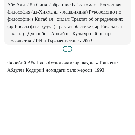
Абу Али Ибн Сина Избранное В 2-х томах . Восточная
философия (ал-Хикма ал - машрикийа) Руководство по
философии ( Китаб ал - хидая) Трактат об определениях
(ар-Рисала фи-л-худуд ) Трактат об этике ( ар-Рисала фи-
лахлак ) . Душанбе – Ашгабат.: Культурный центр
Посольства ИРИ в Туркменистане - 2003.,
Форобий Абу Наср Фозил одамлар шаҳри. - Тошкент:
Абдулла Қодирий номидаги халқ мероси, 1993.