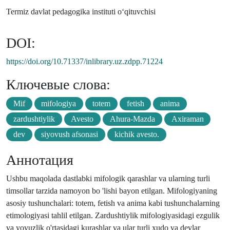
Termiz davlat pedagogika instituti o‘qituvchisi
DOI:
https://doi.org/10.71337/inlibrary.uz.zdpp.71224
Ключевые слова:
Mif
mifologiya
totem
fetish
anima
zardushtiylik
Avesto
Ahura-Mazda
Axiraman
dev
siyovush afsonasi
kichik avesto.
Аннотация
Ushbu maqolada dastlabki mifologik qarashlar va ularning turli
timsollar tarzida namoyon bo 'lishi bayon etilgan. Mifologiyaning
asosiy tushunchalari: totem, fetish va anima kabi tushunchalarning
etimologiyasi tahlil etilgan. Zardushtiylik mifologiyasidagi ezgulik
va yovuzlik o'rtasidagi kurashlar va ular turli xudo va devlar