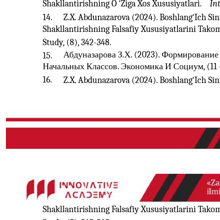
Shakllantirishning O ‘Ziga Xos Xususiyatlari.
In
14.
Z.X. Abdunazarova (2024). Boshlang‘Ich Sin
Shakllantirishning Falsafiy Xususiyatlarini Tako
Study, (8), 342-348.
Абдуназарова З.Х. (2023). Формирован
15.
Начальных Классов. Экономика И Социум, (11 (1
16.
Z.X. Abdunazarova (2024). Boshlang‘Ich Sin
Shakllantirishning Falsafiy Xususiyatlarini Tako