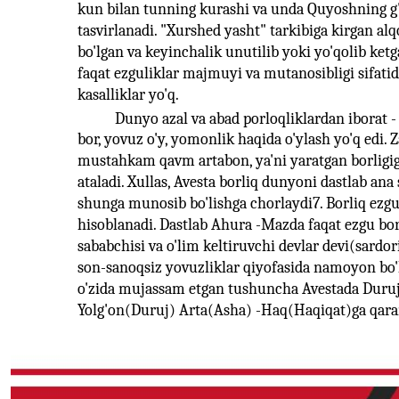
kun bilan tunning kurashi va unda Quyoshning g'o
tasvirlanadi. "Xurshed yasht" tarkibiga kirgan al
bo'lgan va keyinchalik unutilib yoki yo'qolib ket
faqat ezguliklar majmuyi va mutanosibligi sifatida
kasalliklar yo'q.
Dunyo azal va abad porloqliklardan iborat - 
bor, yovuz o'y, yomonlik haqida o'ylash yo'q edi. 
mustahkam qavm artabon, ya'ni yaratgan borligig
ataladi. Xullas, Avesta borliq dunyoni dastlab ana
shunga munosib bo'lishga chorlaydi7. Borliq ezgu
hisoblanadi. Dastlab Ahura -Mazda faqat ezgu bor
sababchisi va o'lim keltiruvchi devlar devi(sard
son-sanoqsiz yovuzliklar qiyofasida namoyon bo
o'zida mujassam etgan tushuncha Avestada Duruj(Dr
Yolg'on(Duruj) Arta(Asha) -Haq(Haqiqat)ga qaram