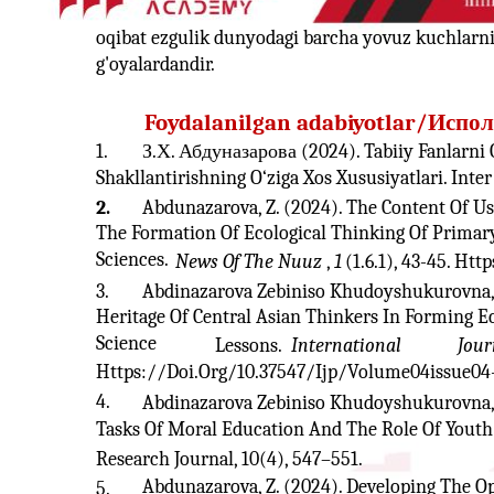
oqibat ezgulik dunyodagi barcha yovuz kuchlarni
g'oyalardandir.
Foydalanilgan adabiyotlar/Испо
1.
З.Х. Абдуназарова (2024). Tabiiy Fanlarni 
Shakllantirishning O‘ziga Xos Xususiyatlari. Inter
2.
Abdunazarova, Z. (2024). The Content Of Us
The Formation Of Ecological Thinking Of Primary
Sciences.
News Of The Nuuz
,
1
(1.6.1), 43-45. Ht
3.
Abdinazarova Zebiniso Khudoyshukurovna, .
Heritage Of Central Asian Thinkers In Forming E
Science
Lessons.
International
Jour
Https://Doi.Org/10.37547/Ijp/Volume04issue04
4.
Abdinazarova Zebiniso Khudoyshukurovna,
Tasks Of Moral Education And The Role Of Youth i
Research Journal, 10(4), 547–551.
Abdunazarova, Z. (2024). Developing The Op
5.