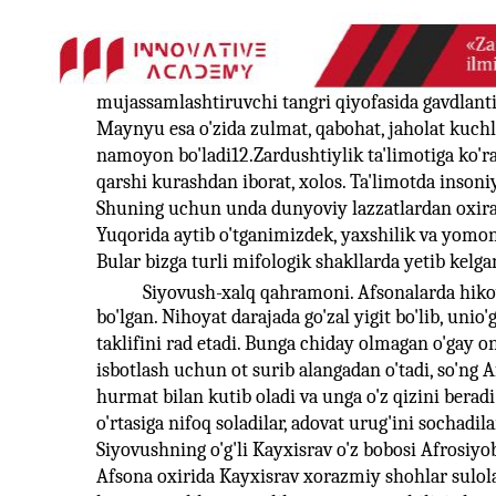
mujassamlashtiruvchi tangri qiyofasida gavdlanti
Maynyu esa o'zida zulmat, qabohat, jaholat kuch
namoyon bo'ladi12.Zardushtiylik ta'limotiga ko'r
qarshi kurashdan iborat, xolos. Ta'limotda inso
Shuning uchun unda dunyoviy lazzatlardan oxirat
Yuqorida aytib o'tganimizdek, yaxshilik va yomo
Bular bizga turli mifologik shakllarda yetib kelga
Siyovush-xalq qahramoni. Afsonalarda hikoy
bo'lgan. Nihoyat darajada go'zal yigit bo'lib, unio'
taklifini rad etadi. Bunga chiday olmagan o'gay o
isbotlash uchun ot surib alangadan o'tadi, so'ng A
hurmat bilan kutib oladi va unga o'z qizini berad
o'rtasiga nifoq soladilar, adovat urug'ini sochadil
Siyovushning o'g'li Kayxisrav o'z bobosi Afrosiyob
Afsona oxirida Kayxisrav xorazmiy shohlar sulola