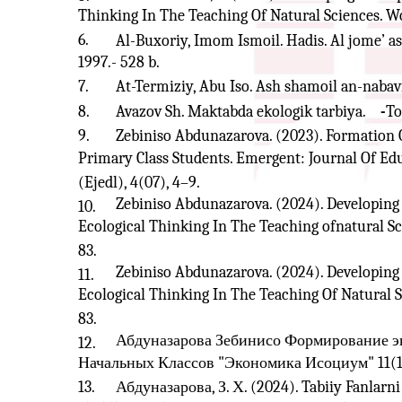
Thinking In The Teaching Of Natural Sciences. Wor
6.
Al-Buxoriy, Imom Ismoil. Hadis. Al jome’ as-
1997.- 528 b.
7.
At-Termiziy, Abu Iso. Ash shamoil an-nabaviy
8.
Avazov Sh. Maktabda ekologik tarbiya.
-
To
9.
Zebiniso Abdunazarova. (2023). Formation 
Primary Class Students. Emergent: Journal Of Ed
(Ejedl), 4(07), 4–9.
Zebiniso Abdunazarova. (2024). Developing
10.
Ecological Thinking In The Teaching ofnatural Sci
83.
Zebiniso Abdunazarova. (2024). Developing
11.
Ecological Thinking In The Teaching Of Natural Sc
83.
Абдуназарова Зебинисо Формирование 
12.
Начальных Классов "Экономика Исоциум" 11(1
13.
Абдуназарова, З. Х. (2024). Tabiiy Fanlarni