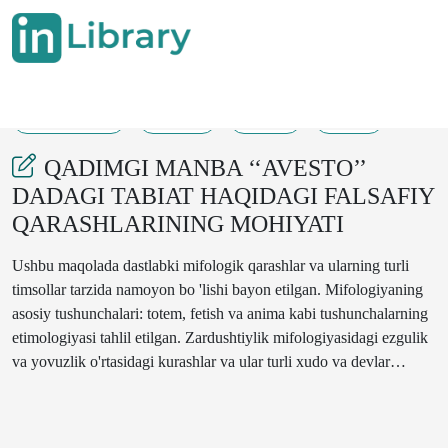
11-03-2025
37-41
270
269
QADIMGI MANBA ‘‘AVESTO’’
DADAGI TABIAT HAQIDAGI FALSAFIY
QARASHLARINING MOHIYATI
Ushbu maqolada dastlabki mifologik qarashlar va ularning turli
timsollar tarzida namoyon bo 'lishi bayon etilgan. Mifologiyaning
asosiy tushunchalari: totem, fetish va anima kabi tushunchalarning
etimologiyasi tahlil etilgan. Zardushtiylik mifologiyasidagi ezgulik
va yovuzlik o'rtasidagi kurashlar va ular turli xudo va devlar
timsolllarida namoyon bo 'lishi va Avesto mifologiyasida hikoya
qilingan xalq qahramonlari va ezgulik timsollari yoritilgan.