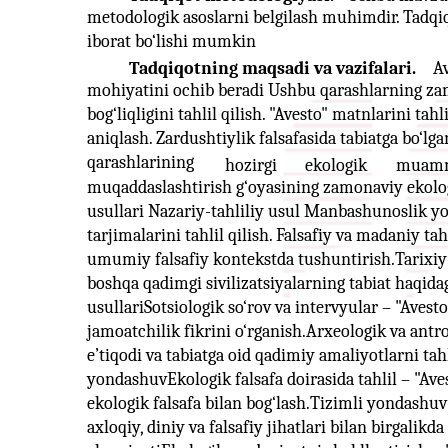
metodologik asoslarni belgilash muhimdir. Tadqi
iborat bo‘lishi mumkin
Tadqiqotning maqsadi va vazifalari.
Av
mohiyatini ochib beradi Ushbu qarashlarning zam
bog‘liqligini tahlil qilish. "Avesto" matnlarini tahl
aniqlash. Zardushtiylik falsafasida tabiatga bo‘lg
qarashlarining
hozirgi
ekologik
muamm
muqaddaslashtirish g‘oyasining zamonaviy ekolog
usullari Nazariy-tahliliy usul Manbashunoslik yo
tarjimalarini tahlil qilish. Falsafiy va madaniy tah
umumiy falsafiy kontekstda tushuntirish.Tarixiy
boshqa qadimgi sivilizatsiyalarning tabiat haqida
usullariSotsiologik so‘rov va intervyular – "Avest
jamoatchilik fikrini o‘rganish.Arxeologik va antr
e’tiqodi va tabiatga oid qadimiy amaliyotlarni tahl
yondashuvEkologik falsafa doirasida tahlil – "Ave
ekologik falsafa bilan bog‘lash.Tizimli yondashuv
axloqiy, diniy va falsafiy jihatlari bilan birgalik