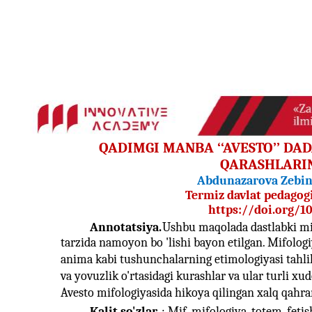
QADIMGI MANBA ‘‘AVESTO’’ DAD
QARASHLARIN
Abdunazarova Zebi
Termiz davlat pedagogi
https://doi.org/1
Annotatsiya.
Ushbu maqolada dastlabki mif
tarzida namoyon bo 'lishi bayon etilgan. Mifologi
anima kabi tushunchalarning etimologiyasi tahlil 
va yovuzlik o'rtasidagi kurashlar va ular turli xu
Avesto mifologiyasida hikoya qilingan xalq qahram
Kalit so'zlar
: Mif, mifologiya, totem, feti