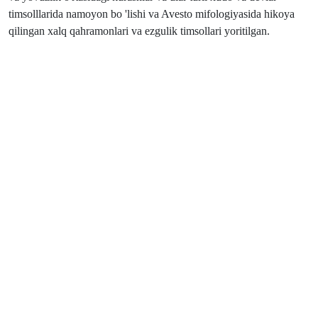
timsolllarida namoyon bo 'lishi va Avesto mifologiyasida hikoya
qilingan xalq qahramonlari va ezgulik timsollari yoritilgan.