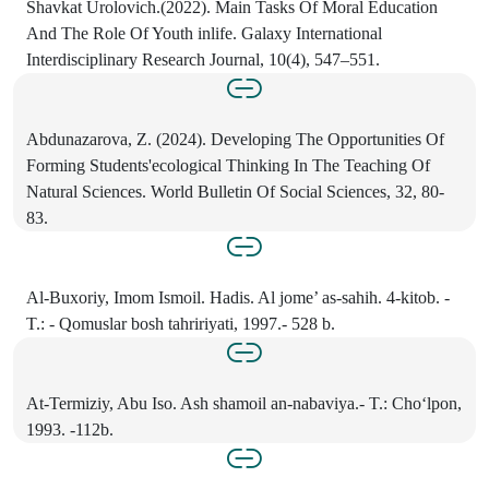
Shavkat Urolovich.(2022). Main Tasks Of Moral Education
And The Role Of Youth inlife. Galaxy International
Interdisciplinary Research Journal, 10(4), 547–551.
Abdunazarova, Z. (2024). Developing The Opportunities Of
Forming Students'ecological Thinking In The Teaching Of
Natural Sciences. World Bulletin Of Social Sciences, 32, 80-
83.
Al-Buxoriy, Imom Ismoil. Hadis. Al jome’ as-sahih. 4-kitob. -
T.: - Qomuslar bosh tahririyati, 1997.- 528 b.
At-Termiziy, Abu Iso. Ash shamoil an-nabaviya.- T.: Cho‘lpon,
1993. -112b.