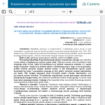
Скачать
Клинические признаки отравления кроликов вегетативными и генеративными формами гелиотропа и каприрхопона