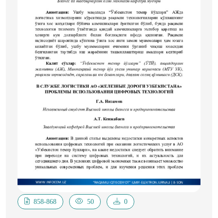
муҳим ҳусусиятларни
ѐритади.
858-868
50
0