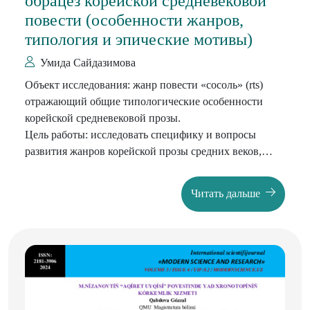
обрацез корейской средневековой
повести (особенности жанров,
типология и эпические мотивы)
Умида Сайдазимова
Объект исследования: жанр повести «сосоль» (rts)
отражающий общие типологические особенности
корейской средневековой прозы.
Цель работы: исследовать специфику и вопросы
развития жанров корейской прозы средних веков,
проанализировать на примере произведения «Повесть
о Хон Гиль Доне» основные мотивы, идейно-
Читать дальше
эстетические позиции и некоторые художественные
особенности, свойственные корейской повести
изучаемого периода.
Методы исследования: историко-сопоставительный и
сопоставительнотипологический методы.
Полученные результаты и их новизна. В диссертации
впервые исследован жанр повести, входящий в