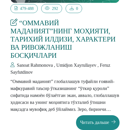
479-488
292
0
“ОММАВИЙ
МАДАНИЯТ”НИНГ МОҲИЯТИ,
ТАРИХИЙ ИЛДИЗИ, ХАРАКТЕРИ
ВА РИВОЖЛАНИШ
БОСҚИЧЛАРИ
Sanoat Rahmonova , Umidjon Xayrullayev , Feruz
Sayfutdinov
“Оммавий маданият” глобаллашув туфайли ғоявий-
мафкуравий таъсир ўтказишнинг “ўткир қуроли”
сифатида намоён бўлаётган экан, аввало, глобаллашув
ҳодисаси ва унинг моҳиятига тўхталиб ўтишни
мақсадга мувофиқ деб ўйлаймиз. Зеро, биринчи
президент И.А.Каримов келтирганидек: “Бугун биз
Читать дальше
тез ўзгарувчан, ўта шиддаткор ва мураккаб бир