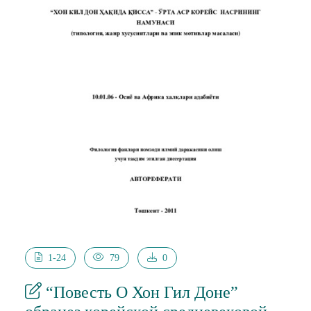
1-24
79
0
“Повесть О Хон Гил Доне”