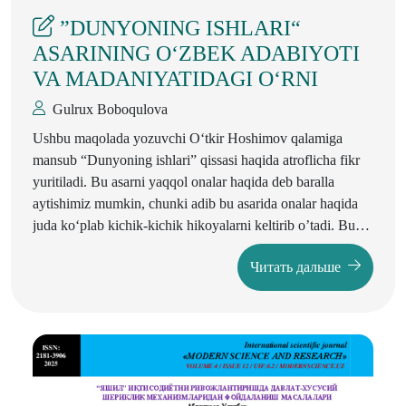
”DUNYONING ISHLARI“
ASARINING O‘ZBEK ADABIYOTI
VA MADANIYATIDAGI O‘RNI
Gulrux Boboqulova
Ushbu maqolada yozuvchi O‘tkir Hoshimov qalamiga
mansub “Dunyoning ishlari” qissasi haqida atroflicha fikr
yuritiladi. Bu asarni yaqqol onalar haqida deb baralla
aytishimiz mumkin, chunki adib bu asarida onalar haqida
juda ko‘plab kichik-kichik hikoyalarni keltirib o’tadi. Bu
asarni o‘qir ekansiz voqealar sizning o‘tmishingizda bo‘lib
Читать дальше
o‘tayotganday seziladi va kitobni tutilmasdan o‘qiysiz. Bu
kitobda “Butun dunyo onalari bu asarni o‘qishini
xohlardim” degan jumla bor. Bu jumla orqali asar butun
dunyo onalari haqida ekanligi yoqqol aks etgan.