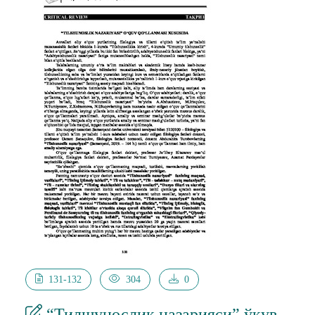
келаётган бўлиб, ушбу муаммоларни ечимини
ўрганиб чиқиш юзасидан
белгиланган тартибда иш жараёнини
ташкиллаштириш амаллари келтириб
ўтилган.
131-132
304
0
“Тилшунослик назарияси” ўқув