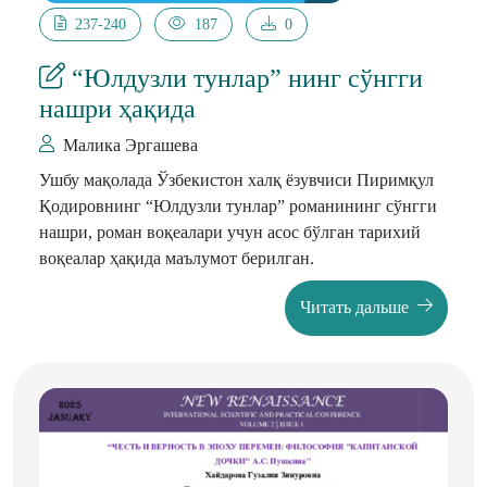
237-240
187
0
“Юлдузли тунлар” нинг сўнгги
нашри ҳақида
Малика Эргашева
Ушбу мақолада Ўзбекистон халқ ёзувчиси Пиримқул
Қодировнинг “Юлдузли тунлар” романининг сўнгги
нашри, роман воқеалари учун асос бўлган тарихий
воқеалар ҳақида маълумот берилган.
Читать дальше