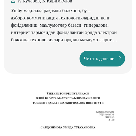
А Кучаров, К Каримкулов
Ушбу мақолада рақамли божхона, бу –
ахбороткоммуникация технологияларидан кенг
фойдаланиш, маълумотлар базаси, гипералоқа,
интернет тармоғидан фойдаланган ҳолда электрон
божхона технологиялари орқали маълумотларни
қайта ишлаш (Big data), телематика
(информатиканинг бир қисми бўлиб, маълумотлар
Читать дальше
йиғиндиси, масофадан бошқариш ва масофадан
назорат қилиш), булутли технологиялар, транспорт
телематикаси (транспортларни спутник орқали
мониторинг қилиш) демакдир. Маълумки, соҳанинг
самарали фаолияти бевосита божхона постлари
таркибий тузилмаларининг рақамли шароитда
замонавий техник воситалар, ускуна ва қурилмалар
билан таъминланишига боғлиқ эканлиги илмий
асосланган.