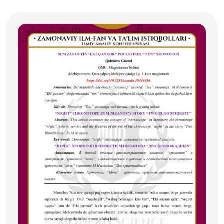
замонда яшамоқдамиз. Давлат ва сиёсат арбоблари,
файласуфлар ва жамиятшунос олимлар, шарҳловчи ва
журналистлар бу даврни турлича таърифлаб, ҳар хил
номлар билан атамоқда.