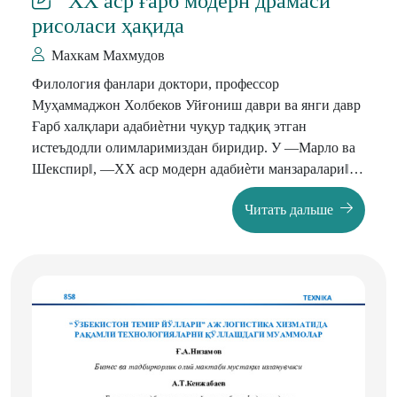
“ХХ аср ғарб модерн драмаси”
рисоласи ҳақида
Махкам Махмудов
Филология фанлари доктори, профессор
Муҳаммаджон Холбеков Уйғониш даври ва янги давр
Ғарб халқлари адабиѐтни чуқур тадқиқ этган
истеъдодли олимларимиздан биридир. У ―Марло ва
Шекспир‖, ―ХХ аср модерн адабиѐти манзаралари‖,
―Структурал адабиѐтшунослик‖ асарларида Ғарбдаги
Читать дальше
адабий жараѐнларни Данте, К. Марло,В.Шекспир,
Г.Э.Лессинг, Вольтер, Ш.Монтескьѐ,Байрон, Эдгар
По, Оскар Уайльд, ―Кўллар мактаби‖ романтиклари
ижодини кенг ва чуқур тадқиқ этади.М.Холбеков
―ХХ аср модерн адабиѐти манзаралари‖ китобида
жаҳон адабиѐтида модерн ва модернизм тушунчаси,
Ғарб насрида модернизм, Марсель Пруст, Жеймс
Жойс, Уильям Фолькнер, Франц Кафка, Габриэл
Маркес, Луис Борхес ва бошқаларнинг ижодига хос