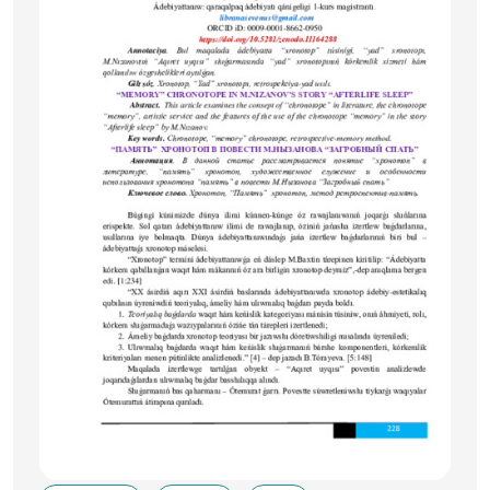
группу «сосоль» (4:=) и считающийся образцом
корейской средневековой прозы. В работе
представлены основные особенности характерные для
жанра повести, на примере повести «Повесть о Хон
Гил Доне» изучена сюжетная линия и
композиционная структура средневековой корейской
повести. Даны рекомендации этапам развития
корейской литературы, тенденциям исторической
периодизации. На примере повести «Повесть о Хон
Гиль Доне» выявлении фольклорные и эпические
мотивы, имеющие место средневековой корейской
повести.
Практическая значимость: результаты исследования
могут быть использованы в качестве дополнительного
источника при обучении студентов по направлению
образования «Филология и обучение языкам
(корейский язык и литература)» и специальностям
магистратуры «Литературоведение» (корейская
литература) «Литература основного изучаемого