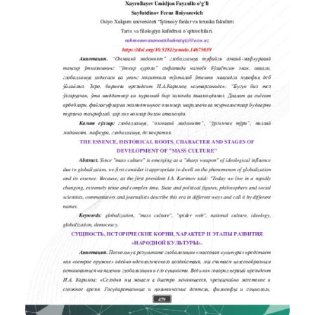
вопросам корееведеиия.
Область применения: литературоведение, корейское
литературоведение, литература стран Азии и Африки.