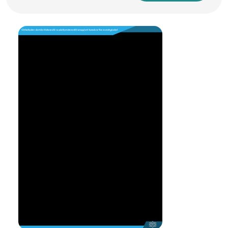
стратегиясига мувофиқ, Ўзбекистон 2030-йилга бориб
ялпи ички маҳсулот бирлигига тўғри келадиган
энергия сарфи ҳажмини, шу жумладан қайта
тикланувчи энергия манбаларидан фойдаланишни
кенгайтириш ҳисобига 30 фоизга камайтириш
белгиланган [1].