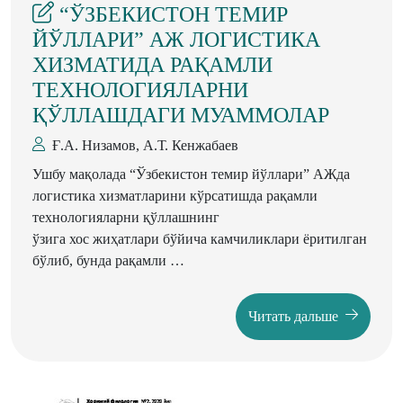
“ЎЗБЕКИСТОН ТЕМИР
ЙЎЛЛАРИ” АЖ ЛОГИСТИКА
ХИЗМАТИДА РАҚАМЛИ
ТЕХНОЛОГИЯЛАРНИ
ҚЎЛЛАШДАГИ МУАММОЛАР
Ғ.А. Низамов, А.Т. Кенжабаев
Ушбу мақолада “Ўзбекистон темир йўллари” АЖда
логистика хизматларини кўрсатишда рақамли
технологияларни қўллашнинг
ўзига хос жиҳатлари бўйича камчиликлари ёритилган
бўлиб, бунда рақамли
технология тизимига ўтаётганда қандай
камчиликларга эътибор қаратиш ва
Читать дальше
ҳозирги кун долзарблиги билан боғлиқлиги ифода
қилинган. Рақамли
иқтисодиёт шароитида кўпгина ўзига хос янги замон
муаммолари ҳам юзага