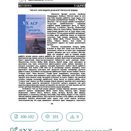
внутренние переживания героев и их отношения на
фоне революционных потрясений. Роман затрагивает
вечные темы любви, долга, преданности и
человеческой стойкости, делая «Капитанскую дочку»
не только значимым произведением своего времени,
но и глубоким размышлением о нравственных
ориентирующих ценностях.
100-102
101
0