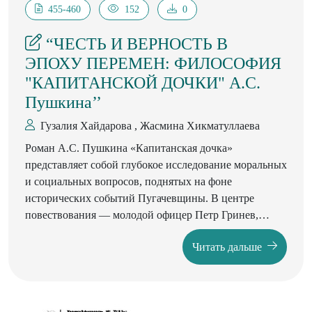
455-460
152
0
“ЧЕСТЬ И ВЕРНОСТЬ В
ЭПОХУ ПЕРЕМЕН: ФИЛОСОФИЯ
"КАПИТАНСКОЙ ДОЧКИ" А.С.
Пушкина’’
Гузалия Хайдарова , Жасмина Хикматуллаева
Роман А.С. Пушкина «Капитанская дочка»
представляет собой глубокое исследование моральных
и социальных вопросов, поднятых на фоне
исторических событий Пугачевщины. В центре
повествования — молодой офицер Петр Гринев,
который, оказавшись в эпицентре крестьянского
Читать дальше
восстания, сталкивается с испытаниями чести,
верности и личного выбора. Пушкин мастерски
сочетает элементы исторической хроники и
психологической драмы, раскрывая сложные