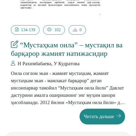
134-139
102
0
“Мустаҳкам оила” – мустақил ва
барқарор жамият натижасидир
Н Рахимбабаева, У Кудратова
Оила соғлом экан - жамият мустаҳкам, жамият
мустаҳкам экан - мамлакат барқарор” деган
инсонпарвар тамойил “Мустаҳкам оила йили” Давлат
дастурини амалга оширишнинг энг муҳим шиори
ҳисобланади. 2012 йилни «Мустаҳкам оила йили» деб
эълон қилиниши бежиз эмас.
Читать дальше