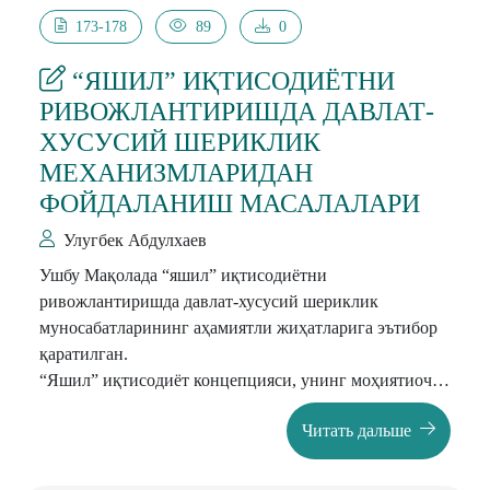
173-178
89
0
“ЯШИЛ” ИҚТИСОДИЁТНИ
РИВОЖЛАНТИРИШДА ДАВЛАТ-
ХУСУСИЙ ШЕРИКЛИК
МЕХАНИЗМЛАРИДАН
ФОЙДАЛАНИШ МАСАЛАЛАРИ
Улугбек Абдулхаев
Ушбу Мақолада “яшил” иқтисодиётни
ривожлантиришда давлат-хусусий шериклик
муносабатларининг аҳамиятли жиҳатларига эътибор
қаратилган.
“Яшил” иқтисодиёт концепцияси, унинг моҳиятиочиб
берилган, исрофгар бизнес моделидан экологик тоза
Читать дальше
моделга ўтиш имконини берувчи “яшил”
технологияларни жорий этиш муҳимлиги асосланган.
Аксарият мамлакатларда, жумладан, Ўзбекистонда