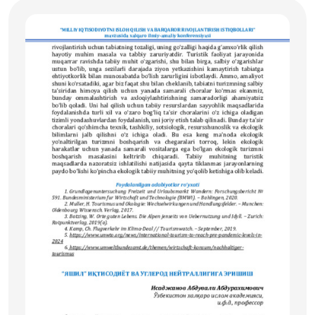
кенг тарқалган “яшил” иқтисодиётни
ривожлантиришнинг асосий йўналишлари белгилаб
берилган.