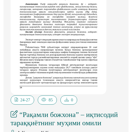
24-27
85
0
“Рақамли божхона” – иқтисодий
тараққиётнинг муҳими омили