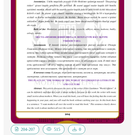
204-207
515
0