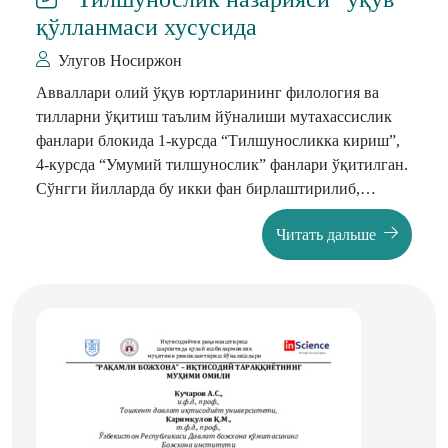
қўлланмаси хусусида
Улугов Носиржон
Авваллари олий ўқув юртларининг филология ва
тилларни ўқитиш таълим йўналиши мутахассислик
фанлари блокида 1-курсда “Тилшуносликка кириш”,
4-курсда “Умумий тилшунослик” фанлари ўқитилган.
Сўнгги йилларда бу икки фан бирлаштирилиб,
адабиётшунослик фанлари блокига, яъни
Читать дальше
“Адабиётшунослик назарияси” фанига
мутаносиблашган ҳолда, “Тилшунослик назарияси”
номи билан ўқитила бошланди.