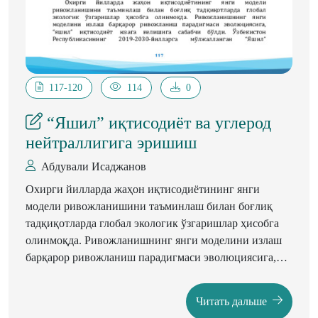
117-120
114
0
“Яшил” иқтисодиёт ва углерод
нейтраллигига эришиш
Абдували Исаджанов
Охирги йилларда жаҳон иқтисодиётининг янги
модели ривожланишини таъминлаш билан боғлиқ
тадқиқотларда глобал экологик ўзгаришлар ҳисобга
олинмоқда. Ривожланишнинг янги моделини излаш
барқарор ривожланиш парадигмаси эволюциясига,
"яшил” иқтисодиёт юзага келишига сабабчи бўлди.
Ўзбекистон Республикасининг 2019-2030-йилларга
Читать дальше
мўлжалланган "Яшил" иқтисодиётга ўтиш