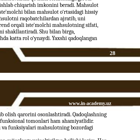
ishlab chiqarish imkonini beradi. Mahsulot
ste'molchi bilan mahsulot o‘rtasidagi hissiy
ahsulotni raqobatchilardan ajratib, uni
rend orqali iste'molchi mahsulotning sifati,
 shakllantiradi. Shu bilan birga,
da katta rol o‘ynaydi. Yaxshi qadoqlangan
28
www.in-academy.uz
tib olish qarorini osonlashtiradi. Qadoqlashning
va funksional tomonlari ham ahamiyatlidir.
i va funksiyalari mahsulotning bozordagi