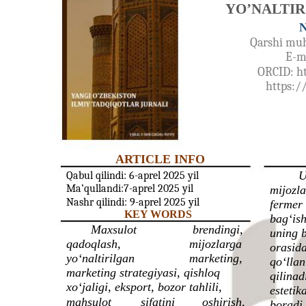
YO’NALTIR
N
Qarshi muha
E-m
ORCID: h
https:/
ARTICLE INFO
U
Qabul qilindi: 6-aprel 2025 yil
Ma’qullandi:7-aprel 2025 yil
mijozla
Nashr qilindi: 9-aprel 2025 yil
fermer 
KEY WORDS
bag‘is
Maxsulot
brendingi,
uning b
qadoqlash,
mijozlarga
orasid
yo‘naltirilgan
marketing,
qo‘llan
marketing strategiyasi, qishloq
qilinad
xo‘jaligi, eksport, bozor tahlili,
estetik
mahsulot
sifatini
oshirish,
boradi,