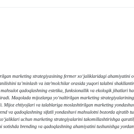
ilgan marketing strategiyasining fermer xo‘jaliklaridagi ahamiyatini 
lishini ta’minlash va iste'molchilar orasida yuqori talabni shakllanti
, mahsulot qadoqlashning estetika, funksionallik va ekologik jihatlari h
iradi.
Maqolada mijozlarga yo‘naltirilgan marketing strategiyalarining
i. Mijoz ehtiyojlari va talablariga moslashtirilgan marketing yondashuv
rend va qadoqlashning sifatli yondashuvi mahsulotni bozorda ajratib tu
 xo‘jaliklari uchun marketing strategiyalarini takomillashtirishga qarat
rini sotishda brending va qadoqlashning ahamiyatini tushunishga yorda