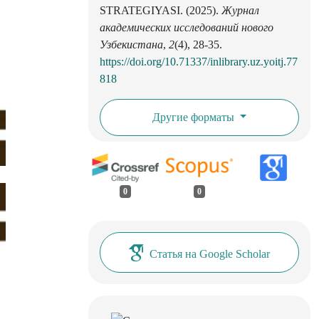
STRATEGIYASI. (2025).
Журнал
академических исследований нового
Узбекистана
,
2
(4), 28-35.
https://doi.org/10.71337/inlibrary.uz.yoitj.77
818
Другие форматы
0
0
Статья на Google Scholar