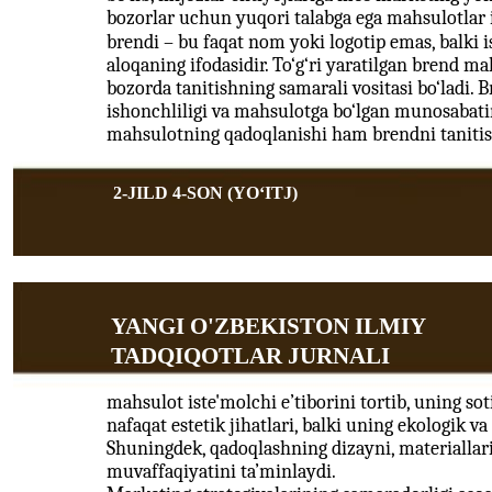
bozorlar uchun yuqori talabga ega mahsulotlar 
brendi – bu faqat nom yoki logotip emas, balki i
aloqaning ifodasidir. To‘g‘ri yaratilgan brend m
bozorda tanitishning samarali vositasi bo‘ladi. B
ishonchliligi va mahsulotga bo‘lgan munosabatini
mahsulotning qadoqlanishi ham brendni tanitish
2-JILD 4-SON (YOʻITJ)
YANGI O'ZBEKISTON ILMIY
TADQIQOTLAR JURNALI
mahsulot iste'molchi e’tiborini tortib, uning so
nafaqat estetik jihatlari, balki uning ekologik 
Shuningdek, qadoqlashning dizayni, materiallar
muvaffaqiyatini ta’minlaydi.