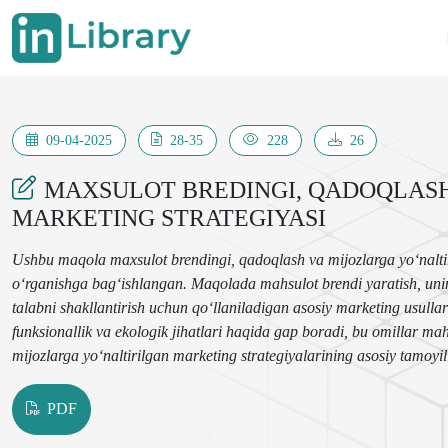
09-04-2025
28-35
228
26
MAXSULOT BREDINGI, QADOQLASH
MARKETING STRATEGIYASI
Ushbu maqola maxsulot brendingi, qadoqlash va mijozlarga yo‘naltiri
o‘rganishga bag‘ishlangan. Maqolada mahsulot brendi yaratish, uning
talabni shakllantirish uchun qo‘llaniladigan asosiy marketing usullar
funksionallik va ekologik jihatlari haqida gap boradi, bu omillar ma
mijozlarga yo‘naltirilgan marketing strategiyalarining asosiy tamoyil
ehtiyojlari va talablariga moslashtirilgan marketing yondashuvlari, 
Brend va qadoqlashning sifatli yondashuvi mahsulotni bozorda ajratib
PDF
natijalari asosida fermer xo‘jaliklari uchun marketing strategiyalarin