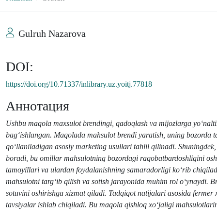
Gulruh Nazarova
DOI:
https://doi.org/10.71337/inlibrary.uz.yoitj.77818
Аннотация
Ushbu maqola maxsulot brendingi, qadoqlash va mijozlarga yo‘naltir
bag‘ishlangan. Maqolada mahsulot brendi yaratish, uning bozorda tani
qo‘llaniladigan asosiy marketing usullari tahlil qilinadi. Shuningdek
boradi, bu omillar mahsulotning bozordagi raqobatbardoshligini osh
tamoyillari va ulardan foydalanishning samaradorligi ko‘rib chiqilad
mahsulotni targ‘ib qilish va sotish jarayonida muhim rol o‘ynaydi. B
sotuvini oshirishga xizmat qiladi. Tadqiqot natijalari asosida fermer
tavsiyalar ishlab chiqiladi. Bu maqola qishloq xo‘jaligi mahsulotla