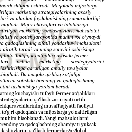
tbardoshligini oshiradi. Maqolada mijozlarga
irilgan marketing strategiyalarining asosiy
lari va ulardan foydalanishning samaradorligi
chiqiladi. Mijoz ehtiyojlari va talablariga
htirilgan marketing yondashuvlari, mahsulotni
 qilish va sotish jarayonida muhim rol o‘ynaydi.
va qadoqlashning sifatli yondashuvi mahsulotni
 ajratib turadi va uning sotuvini oshirishga
qiladi. Tadqiqot natijalari asosida fermer
klari
uchun
marketing
strategiyalarini
lashtirishga qaratilgan amaliy tavsiyalar
chiqiladi. Bu maqola qishloq xo‘jaligi
otlarini sotishda brending va qadoqlashning
atini tushunishga yordam beradi.
atning kuchayishi tufayli fermer xo‘jaliklari
rategiyalarini qo‘llash zaruriyati ortib
 chiqaruvchilarining muvaffaqiyatli faoliyat
to‘g‘ri qadoqlash va mijozlarga yo‘naltirilgan
a muhim hisoblanadi. Yangi mahsulotlarni
brending va qadoqlashning ahamiyati yuksak
ndashuvlarini qo‘llash fermerlarga global