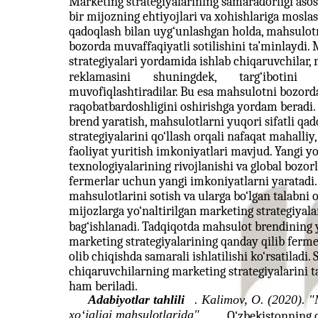
Marketing strategiyalarining samaradorligi asosa
bir mijozning ehtiyojlari va xohishlariga mosla
qadoqlash bilan uyg‘unlashgan holda, mahsulotn
bozorda muvaffaqiyatli sotilishini ta’minlaydi. 
strategiyalari yordamida ishlab chiqaruvchilar, 
reklamasini
shuningdek,
targ‘ibotini
muvofiqlashtiradilar. Bu esa mahsulotni bozorda 
raqobatbardoshligini oshirishga yordam beradi.
brend yaratish, mahsulotlarni yuqori sifatli qad
strategiyalarini qo‘llash orqali nafaqat mahalli
faoliyat yuritish imkoniyatlari mavjud. Yangi 
texnologiyalarining rivojlanishi va global bozo
fermerlar uchun yangi imkoniyatlarni yaratadi.
mahsulotlarini sotish va ularga bo‘lgan talabni
mijozlarga yo‘naltirilgan marketing strategiyalar
bag‘ishlanadi. Tadqiqotda mahsulot brendining y
marketing strategiyalarining qanday qilib fermer
olib chiqishda samarali ishlatilishi ko‘rsatiladi
chiqaruvchilarning marketing strategiyalarini t
ham beriladi.
Adabiyotlar tahlili
. Kalimov, O. (2020). "
xo‘jaligi mahsulotlarida"
O‘zbekistonning q