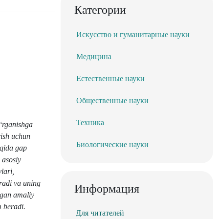
Категории
Искусство и гуманитарные науки
Медицина
Естественные науки
Общественные науки
Техника
o‘rganishga
rish uchun
Биологические науки
aqida gap
 asosiy
lari,
radi va uning
Информация
ilgan amaliy
m beradi.
Для читателей