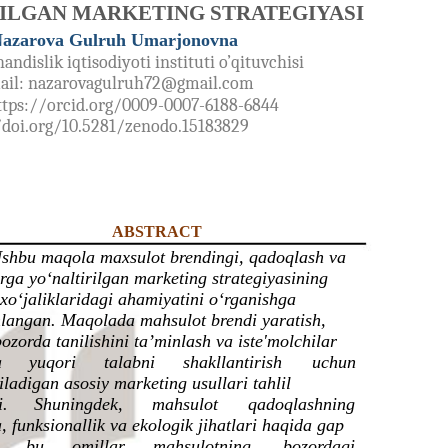
ILGAN MARKETING STRATEGIYASI
azarova Gulruh Umarjonovna
ndislik iqtisodiyoti instituti o’qituvchisi
ail: nazarovagulruh72@gmail.com
ttps://orcid.org/0009-0007-6188-6844
/doi.org/10.5281/zenodo.15183829
ABSTRACT
shbu maqola maxsulot brendingi, qadoqlash va
rga yo‘naltirilgan marketing strategiyasining
xo‘jaliklaridagi ahamiyatini o‘rganishga
hlangan. Maqolada mahsulot brendi yaratish,
ozorda tanilishini ta’minlash va iste'molchilar
a
yuqori
talabni
shakllantirish
uchun
iladigan asosiy marketing usullari tahlil
i.
Shuningdek,
mahsulot
qadoqlashning
a, funksionallik va ekologik jihatlari haqida gap
bu
omillar
mahsulotning
bozordagi