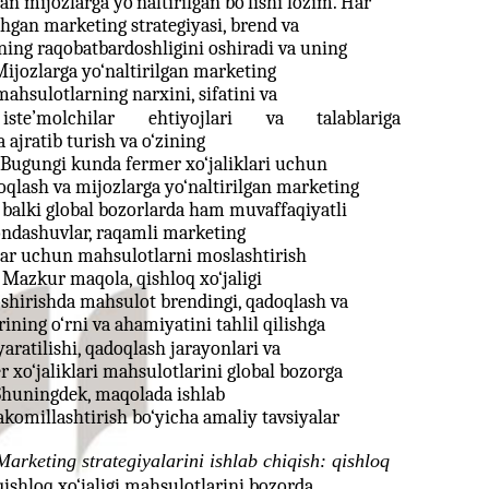
n mijozlarga yo‘naltirilgan bo‘lishi lozim. Har
shgan marketing strategiyasi, brend va
ing raqobatbardoshligini oshiradi va uning
Mijozlarga yo‘naltirilgan marketing
mahsulotlarning narxini, sifatini va
iste’molchilar
ehtiyojlari
va
talablariga
ajratib turish va o‘zining
 Bugungi kunda fermer xo‘jaliklari uchun
oqlash va mijozlarga yo‘naltirilgan marketing
y, balki global bozorlarda ham muvaffaqiyatli
yondashuvlar, raqamli marketing
rlar uchun mahsulotlarni moslashtirish
 Mazkur maqola, qishloq xo‘jaligi
 oshirishda mahsulot brendingi, qadoqlash va
ining o‘rni va ahamiyatini tahlil qilishga
aratilishi, qadoqlash jarayonlari va
 xo‘jaliklari mahsulotlarini global bozorga
. Shuningdek, maqolada ishlab
akomillashtirish bo‘yicha amaliy tavsiyalar
Marketing strategiyalarini ishlab chiqish: qishloq
ishloq xo‘jaligi mahsulotlarini bozorda