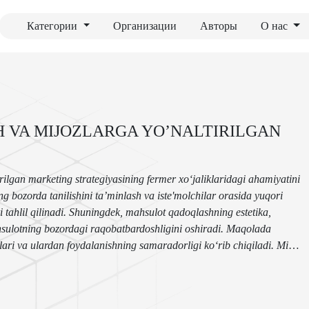
Категории
Организации
Авторы
О нас
 VA MIJOZLARGA YO’NALTIRILGAN
lgan marketing strategiyasining fermer xo‘jaliklaridagi ahamiyatini
 bozorda tanilishini ta’minlash va iste'molchilar orasida yuqori
i tahlil qilinadi. Shuningdek, mahsulot qadoqlashning estetika,
hsulotning bozordagi raqobatbardoshligini oshiradi.
Maqolada
lari va ulardan foydalanishning samaradorligi ko‘rib chiqiladi. Mijoz
mahsulotni targ‘ib qilish va sotish jarayonida muhim rol o‘ynaydi.
 turadi va uning sotuvini oshirishga xizmat qiladi. Tadqiqot
i takomillashtirishga qaratilgan amaliy tavsiyalar ishlab chiqiladi.