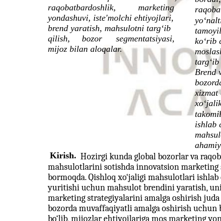
raqobatbardoshlik,
marketing
raqoba
yondashuvi, iste'molchi ehtiyojlari,
yo‘nalt
brend yaratish, mahsulotni targ‘ib
tamoyil
qilish,
bozor
segmentatsiyasi,
ko‘rib 
mijoz bilan aloqalar.
moslas
targ‘ib
Brend 
bozorda
xizmat 
xo‘jali
takomil
ishlab 
mahsul
ahamiy
Kirish.
Hozirgi kunda global bozorlar va raqob
mahsulotlarini sotishda innovatsion marketing st
bormoqda. Qishloq xo‘jaligi mahsulotlari ishlab
yuritishi uchun mahsulot brendini yaratish, uni 
marketing strategiyalarini amalga oshirish jud
bozorda muvaffaqiyatli amalga oshirish uchun 
bo‘lib, mijozlar ehtiyojlariga mos marketing yo