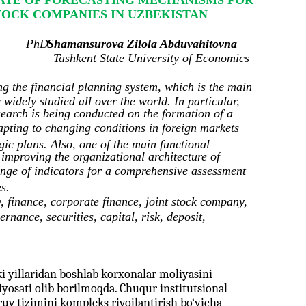
TATE OF FORECASTING MECHANISMS FOR
TOCK COMPANIES IN UZBEKISTAN
PhD
Shamansurova Zilola Abduvahitovna
Tashkent State University of Economics
ng the financial planning system, which is the main
widely studied all over the world. In particular,
search is being conducted on the formation of a
apting to changing conditions in foreign markets
gic plans. Also, one of the main functional
improving the organizational architecture of
ange of indicators for a comprehensive assessment
s.
y, finance, corporate finance, joint stock company,
nance, securities, capital, risk, deposit,
 yillaridan boshlab korxonalar moliyasini
iyosati olib borilmoqda. Chuqur institutsional
ruv tizimini kompleks rivojlantirish bo‘yicha