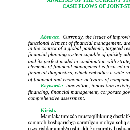
ANALYSIS OF THE CURRENT S
CASH FLOWS OF JOINT-S
Abstract.
Currently, the issues of improvi
functional element of financial management, are 
in the context of a global pandemic, targeted re
financial planning system capable of quickly ad
and its perfect model in combination with strate
elements of financial management is focused on 
financial diagnostics, which embodies a wide r
of financial and economic activities of companie
Keywords:
innovation, innovation activit
financing, financial management, corporate gover
comprehensive assessment.
Kirish.
Mamlakatimizda mustaqillikning dastlabki
samarali boshqarishga qaratilgan moliya-soliq s
o‘zgarishlar amalga oshirildi, korporativ boshqa