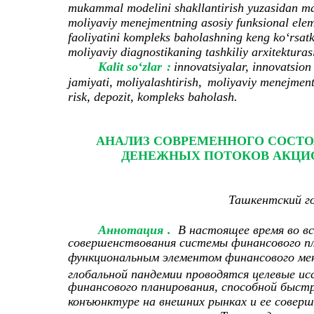
mukammal modelini shakllantirish yuzasidan maq
moliyaviy menejmentning asosiy funksional elem
faoliyatini kompleks baholashning keng ko‘rsatk
moliyaviy diagnostikaning tashkiliy arxitekturas
Kalit soʻzlar
:
innovatsiyalar, innovatsion
jamiyati, moliyalashtirish,
moliyaviy menejment
risk, depozit, kompleks baholash.
АНАЛИЗ СОВРЕМЕННОГО СОСТ
ДЕНЕЖНЫХ ПОТОКОВ АКЦИО
Ташкентский г
Аннотaция
.
В настоящее время во в
совершенствования системы финансового пл
функциональным элементом финансового ме
глобальной пандемии проводятся целевые и
финансового планирования, способной быст
конъюнктуре на внешних рынках и ее соверш