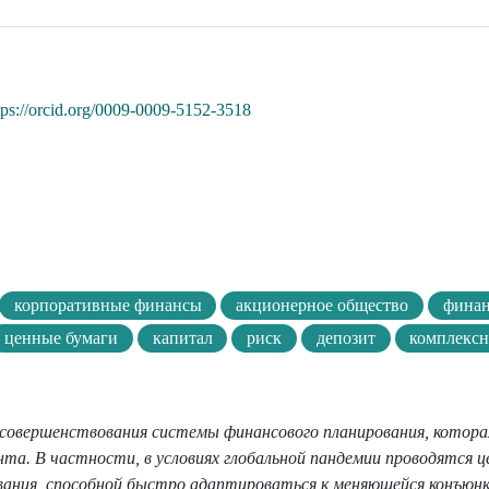
tps://orcid.org/0009-0009-5152-3518
корпоративные финансы
акционерное общество
финан
ценные бумаги
капитал
риск
депозит
комплексн
 совершенствования системы финансового планирования, котора
а. В частности, в условиях глобальной пандемии проводятся ц
вания, способной быстро адаптироваться к меняющейся конъюн