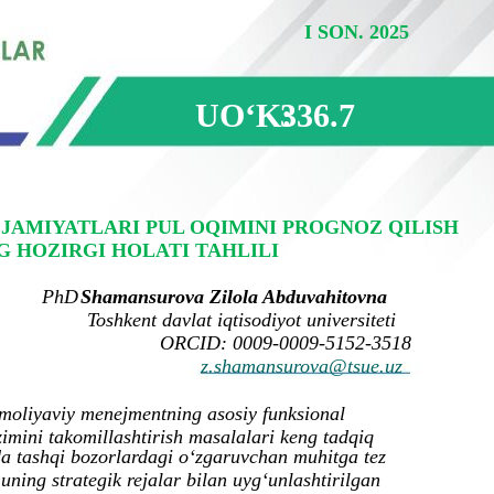
I SON. 2025
UOʻK:
336.7
JAMIYATLARI PUL OQIMINI PROGNOZ QILISH
 HOZIRGI HOLATI TAHLILI
PhD
Shamansurova Zilola Abduvahitovna
Toshkent davlat iqtisodiyot universiteti
ORCID: 0009-0009-5152-3518
z.shamansurova@tsue.uz
moliyaviy menejmentning asosiy funksional
zimini takomillashtirish masalalari keng tadqiq
a tashqi bozorlardagi o‘zgaruvchan muhitga tez
uning strategik rejalar bilan uyg‘unlashtirilgan