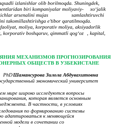
sadli izlanishlar olib borilmoqda. Shuningdek,
entlaridan biri kompaniyalar moliyaviy-
xo‘jalik
ichlar arsenalini mujas
samlashtiruvchi
ini takomillashtirishga e’tibor qaratilmoqda.
 faoliyat, moliya, korporativ moliya, aksiyadorlik
, korporativ boshqaruv, qimmatli qog‘oz
, kapital,
ОЯНИЯ МЕХАНИЗМОВ ПРОГНОЗИРОВАНИЯ
НЕРНЫХ ОБЩЕСТВ В УЗБЕКИСТАНЕ
PhD
Шамансурова Зилола Абдувахитовна
осударственный экономический университет
сем мире широко исследуются вопросы
анирования, которая является основным
неджмента. В частности, в условиях
сследования по формированию системы
ро адаптироваться к меняющейся
енной модели в сочетании со