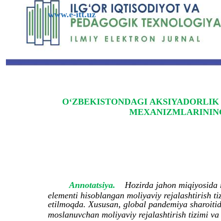
www.e-itt.uz
O‘ZBEKISTONDAGI AKSIYADORLIK 
MEXANIZMLARINING
Annotatsiya.
Hozirda jahon miqiyosida 
elementi hisoblangan moliyaviy rejalashtirish ti
etilmoqda. Xususan, global pandemiya sharoitid
moslanuvchan moliyaviy rejalashtirish tizimi va 