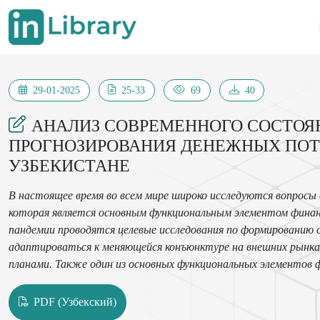
29-01-2025
25-33
69
40
АНАЛИЗ СОВРЕМЕННОГО СОСТО
ПРОГНОЗИРОВАНИЯ ДЕНЕЖНЫХ ПОТ
УЗБЕКИСТАНЕ
В настоящее время во всем мире широко исследуются вопросы
которая является основным функциональным элементом финан
пандемии проводятся целевые исследования по формированию 
адаптироваться к меняющейся конъюнктуре на внешних рынках
планами. Также один из основных функциональных элементов
совершенствование организационной архитектуры финансовой
показателей комплексной оценки финансово-хозяйственной дея
PDF (Узбекский)