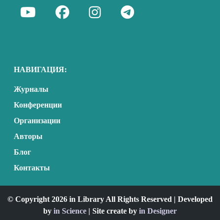
НАВИГАЦИЯ:
Журналы
Конференции
Организации
Авторы
Блог
Контакты
© Copyright 2026 in Library All Rights Reserved | Developed
by
in Science
| Site create by
in Designer