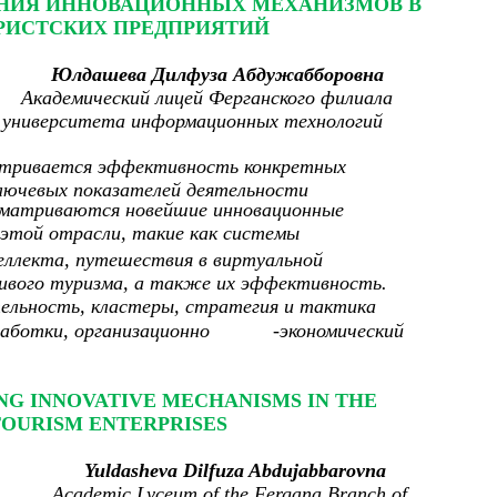
НИЯ ИННОВАЦИОННЫХ МЕХАНИЗМОВ В
РИСТСКИХ ПРЕДПРИЯТИЙ
Юлдашева Дилфуза Абдужабборовна
Академический лицей Ферганского филиала
 университета информационных технологий
атривается эффективность конкретных
ключевых показателей деятельности
сматриваются новейшие инновационные
 этой отрасли, такие как системы
еллекта, путешествия в виртуальной
ивого туризма, а также их эффективность.
ельность, кластеры, стратегия и тактика
работки, организационно
-
экономический
ING INNOVATIVE MECHANISMS IN THE
 TOURISM ENTERPRISES
Yuldasheva Dilfuza Abdujabbarovna
Academic Lyceum of the Fergana Branch of