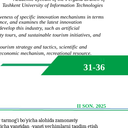
Tashkent University of Information Technologies
iveness of specific innovation mechanisms in terms
ance, and examines the latest innovation
velop this industry, such as artificial
ty tours, and sustainable tourism initiatives, and
 tourism strategy and tactics, scientific and
 economic mechanism, recreational resource.
31
31-36
II SON. 2025
r tarmog`i bo`yicha alohida zamonaviy
yicha yangidan -yangi yechimlarni taqdim etish