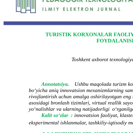
TURISTIK KORXONALAR FAOLI
FOYDALANIS
Toshkent axborot texnologiya
Annotatsiya.
Ushbu maqolada turizm korx
boʻyicha aniq innovatsion mexanizmlarning sam
rivojlantirish uchun amalga oshirilayotgan eng 
asosidagi bronlash tizimlari, virtual reallik say
yo
ʻnalishlar va ul
arning natijadorligi
oʻrganilg
Kalit soʻzlar
:
innovatsion faoliyat, klaste
eksperimental ishlanmalar, tashkiliy-iqtisodiy m