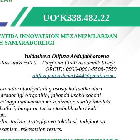
UOʻK:
338.482.22
YATIDA INNOVATSION MEXANIZMLARDAN
H SAMARADORLIGI
Yuldasheva Dilfuza Abdujabborovna
lari universiteti
Farg‘
ona filiali akademik litseyi
ORCID: 0009-0001-5508-7559
dilfuzayuldasheva1444@gmail.com
onalari faoliyatining asosiy koʻrsatkichlari
aradorligi oʻrganilib, jahonda ushbu sohani
soʻnggi innovatsion mexanizmlar, sunʼiy intellekt
ohatlari, barqaror turizm tashabbuslari kabi
an.
rlar, turizm strategiya va taktikasi, tadqiqot va
exanizm, rekreatsion resurs.