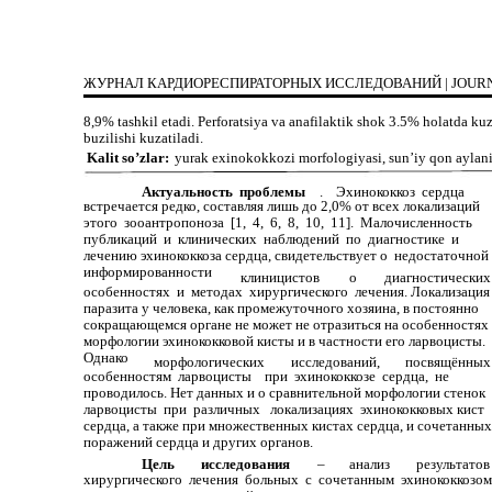
ЖУРНАЛ КАРДИОРЕСПИРАТОРНЫХ ИССЛЕДОВАНИЙ | J
8,9% tashkil etadi. Perforatsiya va anafilaktik shok 3.5% holatda ku
buzilishi kuzatiladi.
Kalit so’zlar:
yurak exinokokkozi morfologiyasi, sun’iy qon aylani
Актуальность проблемы
. Эхинококкоз сердца
встречается редко, составляя лишь до 2,0% от всех локализаций
этого зооантропоноза [1, 4, 6, 8, 10, 11]. Малочисленность
публикаций и клинических наблюдений по диагностике и
лечению эхинококкоза сердца, свидетельствует о недостаточной
информированности
клиницистов
о
диагностически
особенностях и методах хирургического лечения. Локализаци
паразита у человека, как промежуточного хозяина, в постоянно
сокращающемся органе не может не отразиться на особенностях
морфологии эхинококковой кисты и в частности его ларвоцисты
Однако
морфологических
исследований,
посвящённы
особенностям ларвоцисты при эхинококкозе сердца, не
проводилось. Нет данных и о сравнительной морфологии стенок
ларвоцисты при различных локализациях эхинококковых кист
сердца, а также при множественных кистах сердца, и сочетанны
поражений сердца и других органов.
Цель
исследования
–
анализ
результат
хирургического лечения больных с сочетанным эхинококкозо