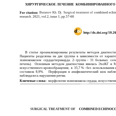
ХИРУРГИЧЕСКОЕ ЛЕЧЕНИЕ КОМБИНИРОВАННОГО 
Buranov Kh. Dj.
Surgical treatment of
combined echino
For citation:
research. 2021, vol.2, issue 1, pp.57-60
http://dx.doi.org/10.
В статье проанализированы результаты методов диагностик
Пациенты разделены на две группы в зависимости от харак
эхинококкозом сердца/перикарда. 2- группа – 31 больных со
печень). Основным методом диагностики явилась ЭхоКГ и 
искусственного кровообращения; в 35,7 % - без использования
составила 8,9%. Перфорация и анафилактический шок наблю
наблюдалось нарушения ритма.
Ключевые слова:
морфология эхинококкоза сердца, искусствен
SURGICAL TREATMENT OF
COMBINED ECHINOCO