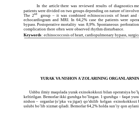
In the article there was reviewed results of diagnostics m
patients were divided on two groups depending on nature of involve
nd
The 2
group – it was combined echinococcosis of heart and ot
echocardiogram and MRI. In 64,2% case the patients were oper
bypass. Postoperative mortality was 8,9%. Spontaneous perforati
complication there often were observed rhythm disturbance.
Keywords
: echinococcosis of heart, cardiopulmonary bypass, surgi
YURAK VA NISHON A`ZOLARINING ORGANLARNI
Ushbu ilmiy maqolada yurak exinokokkozi bilan operatsiya bo’lgan
keltirilgan. Bemorlar ikki guruhga bo’lingan. 1-guruhga – faqat yur
nishon – organlar (o’pka va jigar) qo’shilib kelgan exinokokkoz
uslubi bo’lib xizmat qiladi. Bemorlar 64,2% holda sun’iy qon aylani