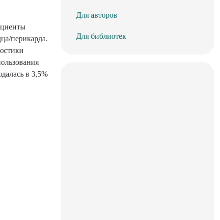
Для авторов
ациенты
Для библиотек
дца/перикарда.
ностики
пользования
далась в 3,5%