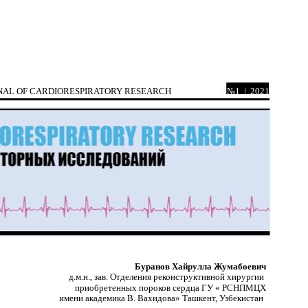
OURNAL OF CARDIORESPIRATORY RESEARCH
№1 | 2021
Буранов Хайрулла Жумабоевич
д.м.н., зав. Отделения реконструктивной хирургии
приобретенных пороков сердца ГУ « РСНПМЦХ
имени академика В. Вахидова» Ташкент, Узбекистан