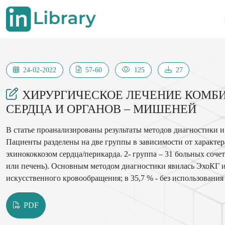
24-02-2022
57-60
125
27
ХИРУРГИЧЕСКОЕ ЛЕЧЕНИЕ КОМБ
СЕРДЦА И ОРГАНОВ – МИШЕНЕЙ
В статье проанализированы результаты методов диагностики и
Пациенты разделены на две группы в зависимости от характера поражен
эхинококкозом сердца/перикарда. 2- группа – 31 больных сочетанным эхинококкозом сердца и органов – мишеней (легких
или печень). Основным методом диагностики явилась ЭхоКГ и МСКТ. В 64,2 % случаях больные оперированы в условиях
искусственного кровообращения; в 35,7 % - без использования искусственного кровообращения. Послеоперационная
летальность составила 8,9%. Перфорация и анафилактический шок наблюдалась в 3,5% случаях. Среди не фатальных
осложнений часто наблюдалось нарушения ритма.
PDF