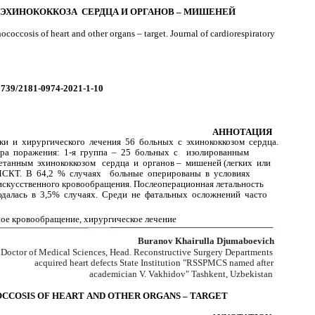
ЭХИНОКОККОЗА СЕРДЦА И ОРГАНОВ – МИШЕНЕЙ
coccosis of heart and other organs – target. Journal of cardiorespiratory
26739/2181-0974-2021-1-10
АННОТАЦИЯ
и и хирургического лечения 56 больных с эхинококкозом сердца.
тера поражения: 1-я группа – 25 больных с изолированным
четанным эхинококкозом сердца и органов – мишеней (легких или
МСКТ. В 64,2 % случаях больные оперированы в условиях
 искусственного кровообращения. Послеоперационная летальность
далась в 3,5% случаях. Среди не фатальных осложнений часто
ное кровообращение, хирургическое лечение
Buranov Khairulla Djumaboevich
Doctor of Medical Sciences, Head. Reconstructive Surgery Departments
acquired heart defects State Institution "RSSPMCS named after
academician V. Vakhidov" Tashkent, Uzbekistan
CCOSIS OF HEART AND OTHER ORGANS – TARGET