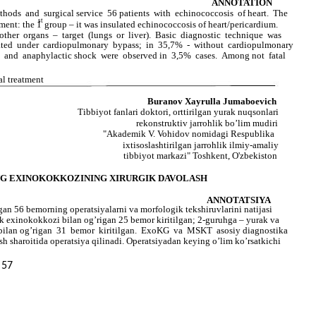
ANNOTATION
ethods and surgical service 56 patients with echinococcosis of heart. The
st
ment: the 1
group – it was insulated echinococcosis of heart/pericardium.
her organs – target (lungs or liver). Basic diagnostic technique was
ated under cardiopulmonary bypass; in 35,7% - without cardiopulmonary
on and anaphylactic shock were observed in 3,5% cases. Among not fatal
cal treatment
Buranov Xayrulla Jumaboevich
Tibbiyot fanlari doktori, orttirilgan yurak nuqsonlari
rekonstruktiv jarrohlik bo’lim mudiri
"Akademik V. Vohidov nomidagi Respublika
ixtisoslashtirilgan jarrohlik ilmiy-amaliy
tibbiyot markazi" Toshkent, O'zbekiston
NG EXINOKOKKOZINING XIRURGIK DAVOLASH
ANNOTATSIYA
 56 bemorning operatsiyalarni va morfologik tekshiruvlarini natijasi
ak exinokokkozi bilan og’rigan 25 bemor kiritilgan; 2-guruhga – yurak va
i bilan og’rigan 31 bemor kiritilgan. ExoKG va MSKT asosiy diagnostika
sh sharoitida operatsiya qilinadi. Operatsiyadan keying o’lim ko’rsatkichi
57