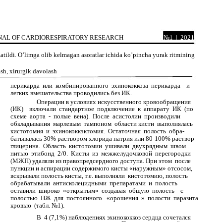
OURNAL OF CARDIORESPIRATORY RESEARCH
№1 | 2021
zatildi. O’limga olib kelmagan asoratlar ichida ko’pincha yurak ritmining
sh, xirurgik davolash
перикарда или комбинированного эхинококкоза перикарда и
легких вмешательства проводились без ИК.
Операции в условиях искусственного кровообращения
(ИК) включали стандартное подключение к аппарату ИК (по
схеме аорта - полые вена). После асистолии производили
обкладывания марлевым тампоном области кисти выполнялась
х
кистотомия и эхинококкэктомия. Остаточная полость обра-
я
батывалась 30% раствором хлорида натрия или 80-100% раствор
глицерина. Область кистотомии ушивали двухрядным швом
нитью этибонд 2/0. Кисты из межжелудочковой перегородки
.
(МЖП) удаляли из правопредсердного доступа. При этом после
х
пункции и аспирации содержимого кисты «наружным» отсосом,
вскрывали полость кисты, т.е. выполняли кистотомию, полость
обрабатывали антисколецидными препаратами и полость
оставили широко «открытым» создавая общую полость с
х
полостью ПЖ для постоянного «орошения » полости паразита
кровью (табл. №1).
ов
м
В 4 (7,1%) наблюдениях эхинококкоз сердца сочетался