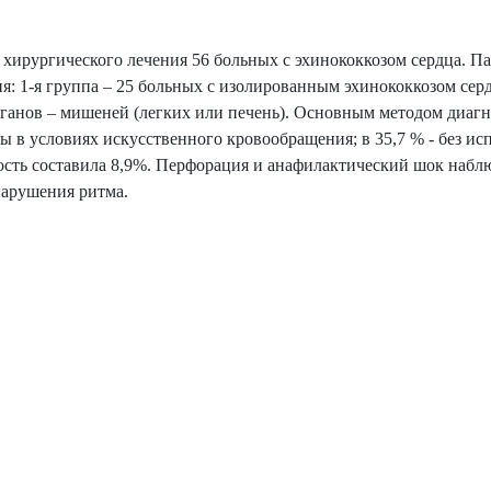
 хирургического лечения 56 больных с эхинококкозом сердца. П
я: 1-я группа – 25 больных с изолированным эхинококкозом сер
рганов – мишеней (легких или печень). Основным методом диаг
 в условиях искусственного кровообращения; в 35,7 % - без ис
сть составила 8,9%. Перфорация и анафилактический шок наблю
нарушения ритма.