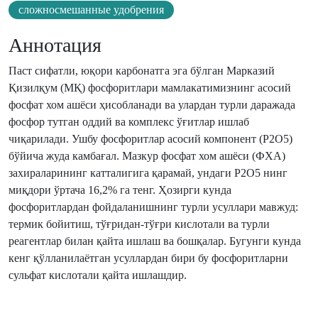
сложносмешанные удобрения
Аннотация
Паст сифатли, юқори карбонатга эга бўлган Марказий
Қизилқум (МҚ) фосфоритлари мамлакатимизнинг асосий
фосфат хом ашёси ҳисобланади ва улардан турли даражада
фосфор тутган оддий ва комплекс ўғитлар ишлаб
чиқарилади. Ушбу фосфоритлар асосий компонент (Р2О5)
бўйича жуда камбағал. Мазкур фосфат хом ашёси (ФХА)
захираларининг катталигига қарамай, ундаги Р2О5 нинг
миқдори ўртача 16,2% га тенг. Ҳозирги кунда
фосфоритлардан фойдаланишнинг турли усуллари мавжуд:
термик бойитиш, тўғридан-тўғри кислотали ва турли
реагентлар билан қайта ишлаш ва бошқалар. Бугунги кунда
кенг қўлланилаётган усуллардан бири бу фосфоритларни
сульфат кислотали қайта ишлашдир.