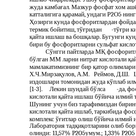
жуда камбағал. Мазкур фосфат хом аш
катталигига қарамай, ундаги Р2О5 нинг
Ҳозирги кунда фосфоритлардан фойда
термик бойитиш, тўғридан
-
тўғри к
қайта ишлаш ва бошқалар. Бугунги кун
бири бу фосфоритларни сульфат кисло
Сўнгги пайтларда МҚ фосфоритл
бўлган ММ ларни нитрат кислотали қа
мамлакатимизнинг бир қатор олимлари
Х.Ч.
Мирзақулов, А.М.
Реймов, Д.Ш.
издошлари томонидан жуда кўплаб ил
[1-3].
Лекин шундай бўлса
-
да, ф
кислотали қайта ишлаш бўйича илмий 
Шунинг учун биз тарафимиздан бирин
кислотали қайта ишлаб, таркибида фос
комплекс ўғитлар олиш бўйича илмий
Лаборатория тадқиқотларини олиб бо
олинди: 11,57% P2O5умум.; 1,33% P2O5 