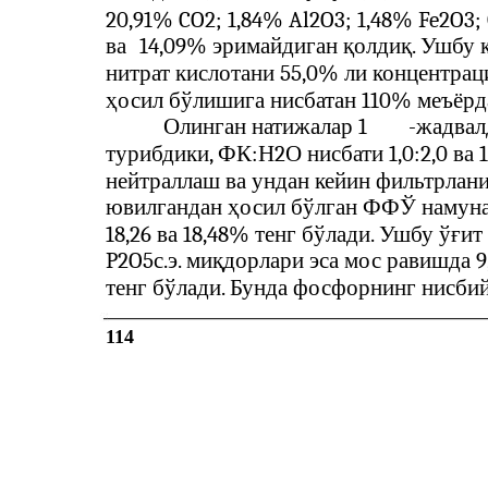
20,91% CO2; 1,84% Al2O3; 1,48% Fe2O3;
ва
14,09% эримайдиган қолдиқ. Ушбу 
нитрат кислотани 55,0% ли концентрац
ҳосил бўлишига нисбатан 110% меъёрд
Олинган натижалар 1
-
жадвал
турибдики, ФК:Н2О нисбати 1,0:2,0 ва 1
нейтраллаш ва ундан кейин фильтрлани
ювилгандан ҳосил бўлган ФФЎ намун
18,26 ва 18,48% тенг бўлади. Ушбу ўғи
P2O5с.э. миқдорлари эса мос равишда 9,
тенг бўлади. Бунда фосфорнинг нисби
114