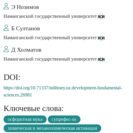
Э Нозимов
Наманганский государственный университет
Б Султанов
Наманганский государственный университет
Д Холматов
Наманганский государственный университет
DOI:
https://doi.org/10.71337/inlibrary.uz.development-fundamental-
sciences.26981
Ключевые слова:
осфоритная мука
супрефос-ns
химическая и механохимическая активация