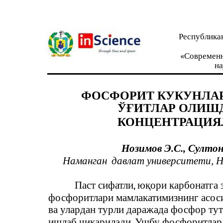
Республика
«Современн
на
ФОСФОРИТ КУКУНЛА
ЎҒИТЛАР ОЛИШД
КОНЦЕНТРАЦИЯ
Нозимов Э.С., Султон
Наманган
давлат университети, Н
Паст сифатли, юқори карбонатга
фосфоритлари мамлакатимизнинг асос
ва улардан турли даражада фосфор тут
ишлаб чиқарилади. Ушбу фосфоритлар