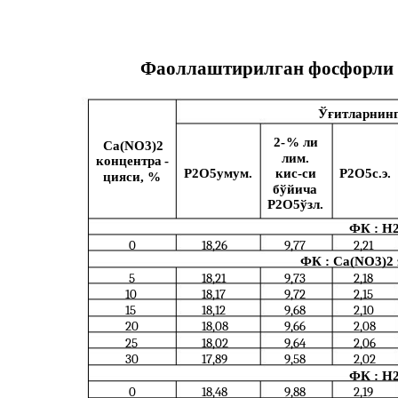
Фаоллаштирилган фосфорли ў
Ўғитларнинг
2-
% ли
Ca(NO3)2
лим.
концентра
-
Р2О5умум.
кис
-
си
Р2О5с.э.
цияси, %
бўйича
P2O5ўзл.
ФК : Н2
0
18,26
9,77
2,21
ФК : Ca(NO3)2 э
5
18,21
9,73
2,18
10
18,17
9,72
2,15
15
18,12
9,68
2,10
20
18,08
9,66
2,08
25
18,02
9,64
2,06
30
17,89
9,58
2,02
ФК : Н2
0
18,48
9,88
2,19