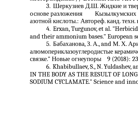
3.
Шеркузиев Д.Ш. Жидкие и тве
основе разложения
Кызылкумских 
азотной кислоты.: Автореф. канд. техн. 
4.
Erxan, Turgunov, et al. "Herbici
and their ammonium bases." European sci
5.
Бабаханова, З. А., and М. Х. 
алюмопериклазоуглеродистые керамич
связке." Новые огнеупоры
9 (2018): 23
6.
Khabibullaev, S., N. Yuldashe
IN THE BODY AS THE RESULT OF LONG
SODIUM CYCLAMATE." Science and innova