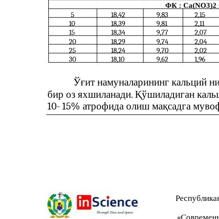
ФК : Ca(NO3)2 
5
18,42
9,83
2,15
10
18,39
9,81
2,11
15
18,34
9,77
2,07
20
18,29
9,74
2,04
25
18,24
9,70
2,02
30
18,10
9,62
1,96
Ўғит намуналарининг кальций н
бир оз яхшиланади. Қўшиладиган каль
10-
15% атрофида олиш мақсадга мувоф
Республика
«Современн