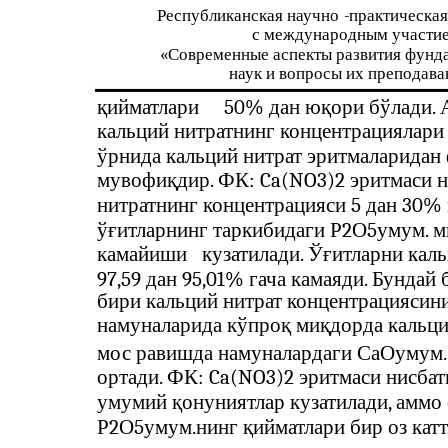
Республиканская научно
-
практическа
с международным участи
«Современные аспекты развития фунд
наук и вопросы их преподава
қийматлари
50% дан юқори бўлади. 
кальций нитратнинг концентрациялари 
ўрнида кальций нитрат эритмаларидан
мувофиқдир. ФК: Ca(NO3)2 эритмаси ни
нитратнинг концентрацияси 5 дан 30% 
ўғитларнинг таркибидаги Р2О5умум. ми
камайиши
кузатилади. Ўғитларни кал
97,59 дан 95,01% гача камаяди. Бунда
бири кальций нитрат концентрацияси
намуналарида кўпроқ миқдорда кальци
мос равишда намуналардаги СаОумум. в
ортади. ФК: Ca(NO3)2 эритмаси нисбати
умумий қонуниятлар кузатилади, амм
Р2О5умум.нинг қийматлари бир оз катт