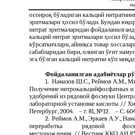
на
осонроқ бўладиган кальций нитратнин
эритмалари ҳосил бўлади. Бундан юқор
нитрат эритмаларидан фойдаланилганд
кальций нитрат эритмалари ҳосил бўла
кўрсаткичлари, айниқса товар хоссала
сабабларидан бири, олинган ўғит наму
эга бўлган кальций нитратни кўп миқд
Фойдаланилган адабиётлар рў
1.
Намазов Ш.С., Реймов А.М., Ми
Получение нитрокальцийфосфатных и
удобрений из рядовой фосмуки Центр
лабораторной установке кислоты // Х
Петербург, 2004.
–
т. 81, №12.
–
С. 60
2.
Реймов А.М., Эркаев А.У., Нам
переработка
рядовой
фос
месторождения. // Вестник ККО АН РУз