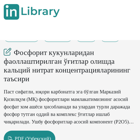
12-12-2023
114-116
83
31
Фосфорит кукунларидан
фаоллаштирилган ўғитлар олишда
кальций нитрат концентрацияларининг
таъсири
Паст сифатли, юқори карбонатга эга бўлган Марказий
Қизилқум (МҚ) фосфоритлари мамлакатимизнинг асосий
фосфат хом ашёси ҳисобланади ва улардан турли даражада
фосфор тутган оддий ва комплекс ўғитлар ишлаб
чиқарилади. Ушбу фосфоритлар асосий компонент (Р2О5)
бўйича жуда камбағал. Мазкур фосфат хом ашёси (ФХА)
захираларининг катталигига қарамай, ундаги Р2О5 нинг
PDF (Узбекский)