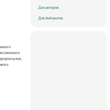
Для авторов
Для библиотек
льного
чественного
предпосылок,
ового