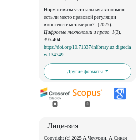
Нормативизм vs тотальная автономия:
есть ли место правовой регуляции
в контексте метамиров? . (2025).
Цифровые технологии и право
,
1
(3),
395-404.
https://doi.org/10.71337/inlibrary.uz.digtecla
w.134749
Другие форматы
0
0
Лицензия
Copyright (c) 2025 А Чечурин, А Сикач