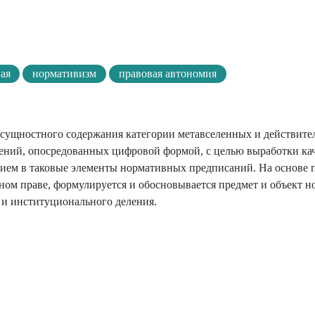
ая
нормативизм
правовая автономия
 сущностного содержания категории метавселенных и действите
ений, опосредованных цифровой формой, с целью выработки ка
ием в таковые элементы нормативных предписаний. На основе 
м праве, формулируется и обосновывается предмет и объект н
о и институционального деления.