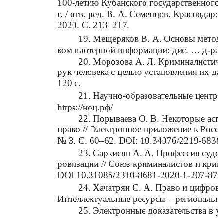
100-летию Кубанского государственного
г. / отв. ред. В. А. Семенцов. Краснода
2020. С. 213–217.
19. Мещеряков В. А. Основы метод
компьютерной информации: дис. … д-ра 
20. Морозова А. Л. Криминалисти
рук человека с целью установления их д
120 с.
21. Научно-образовательные цент
https://ноц.рф/
22. Порываева О. В. Некоторые ас
право // Электронное приложение к Ро
№ 3. С. 60–62. DOI: 10.34076/2219-683
23. Саркисян А. А. Профессия суд
ровизации // Союз криминалистов и кри
DOI 10.31085/2310-8681-2020-1-207-87
24. Хачатрян С. А. Право и цифро
Интеллектуальные ресурсы – региональн
25. Электронные доказательства в