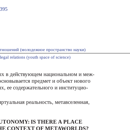
395
тношений (молодежное пространство науки)
legal relations (youth space of science)
ых в действующем национальном и меж-
сновывается предмет и объект нового
х, ее содержательного и институцио-
виртуальная реальность, метавселенная,
UTONOMY: IS THERE A PLACE
THE CONTEXT OF METAWORLDS?