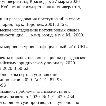
 университета, Краснодар, 27 марта 2020
р: Кубанский государственный университет,
ики расследования преступлений в сфере
юрид. наук. Воронеж, 2001. 386 с.
ческое исследование потожировых следов
авности: дис. … канд. юрид. наук. М., 2000.
ры мирового уровня: официальный сайт. URL:
пекты влияния цифровизации на гражданское
ссийскому юридическому журналу. 2020.
8-2020-3-60-62.
ебного эксперта в условиях циф-
минологов. 2020. № 1. С. 87–93.
-93
визация: проблемы взаимодействия //
ому развитию. 2020. № 1. С. 429–434.
 уголовном судопроизводстве: учебное по-