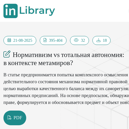
21-08-2025
395-404
32
18
Нормативизм vs тотальная автономия:
в контексте метамиров?
В статье предпринимается попытка комплексного осмысления
действительного состояния механизма нормативной правовой
целью выработки качественного баланса между их саморегул
нормативных предписаний. На основе предпосылок, обнаруж
праве, формулируется и обосновывается предмет и объект ново
содержательного и институционального деления.
PDF