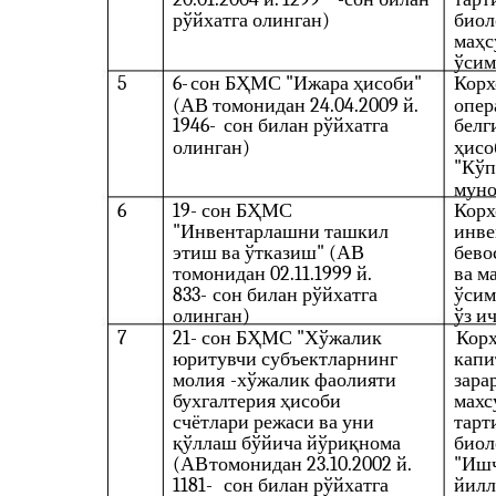
рўйхатга олинган)
биол
маҳс
ўсим
5
6-
сон БҲМС "Ижара ҳисоби"
Корх
(АВ томонидан 24.04.2009 й.
опер
1946-
сон билан рўйхатга
белг
олинган)
ҳисо
"Кўп
муно
6
19-
сон БҲМС
Корх
"Инвентарлашни ташкил
инве
этиш ва ўтказиш" (АВ
бево
томонидан 02.11.1999 й.
ва м
833-
сон билан рўйхатга
ўсим
олинган)
ўз и
7
21-
сон БҲМС "Хўжалик
Корх
юритувчи субъектларнинг
капи
молия
-
хўжалик фаолияти
зара
бухгалтерия ҳисоби
махс
счётлари режаси ва уни
тарт
қўллаш бўйича йўриқнома
биол
(АВ
томонидан 23.10.2002 й.
"Ишч
1181-
сон билан рўйхатга
йилл