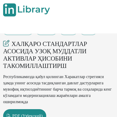
18-10-2023
91-97
50
22
ХАЛҚАРО СТАНДАРТЛАР
АСОСИДА УЗОҚ МУДДАТЛИ
АКТИВЛАР ҲИСОБИНИ
ТАКОМИЛЛАШТИРШ
Республикамизда қабул қилинган Харакатлар стрегияси
ҳамда унинг асосида тасдиқланган давлат дастурларига
мувофиқ иқтисодиётининг барча тармоқ ва соҳаларида кенг
кўламдаги модернизациялаш жараёнлари амалга
оширилмоқда
PDF (Узбекский)