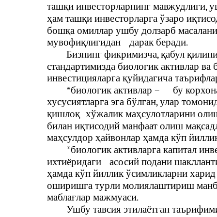
ташқи инвесторларнинг мавжудлиги, у
ҳам ташқи инвесторларга ўзаро иқтис
бошқа омиллар ушбу долзарб масалани
мувофиқлигидан
дарак беради.
Бизнинг фикримизча, қабул қилин
стандартимизда биологик активлар ва 
инвестицияларга қуйидагича таърифла
*биологик активлар –
бу корхон
хусусиятларга эга бўлган, улар томон
қишлоқ
хўжалик маҳсулотларини оли
билан иқтисодий манфаат олиш мақсад
маҳсулдор ҳайвонлар ҳамда кўп йилли
*биологик активларга капитал инв
ихтиёридаги
асосий подани шакллант
ҳамда кўп йиллик ўсимликларни харид
оширишга турли молиялаштириш манб
маблағлар мажмуаси.
Ушбу тавсия этилаётган таърифими