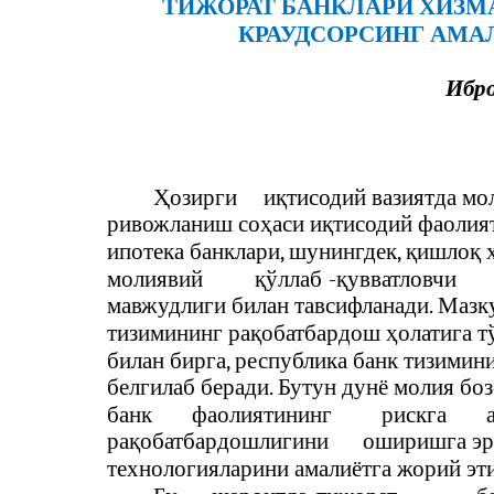
ТИЖОРАТ БАНКЛАРИ ХИЗ
КРАУДСОРСИНГ АМ
Ибр
Ҳозирги
иқтисодий вазиятда мо
ривожланиш соҳаси иқтисодий фаолия
ипотека банклари, шунингдек, қишлоқ
молиявий
қўллаб
-
қувватловчи
мавжудлиги билан тавсифланади. Мазк
тизимининг рақобатбардош ҳолатига т
билан бирга, республика банк тизими
белгилаб беради. Бутун дунё молия б
банк
фаолиятининг
рискга
рақобатбардошлигини
оширишга эр
технологияларини амалиётга жорий эт