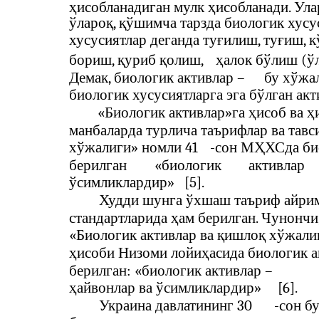
ҳисобланадиган мулк ҳисобланади. Ул
ўлароқ, қўшимча тарзда биологик хусу
хусусиятлар деганда туғилиш, туғиш, к
бориш, қуриб қолиш,
ҳалок бўлиш (ў
Демак, биологик активлар –
бу хўжа
биологик хусусиятларга эга бўлган ак
«Биологик активлар»га ҳисоб ва ҳ
манбаларда турлича таърифлар ва тавс
хўжалиги» номли 41
-
сон МҲХСда био
берилган
«биологик
активлар
ўсимликлардир»
[5].
Худди шунга ўхшаш таъриф айрим
стандартларида ҳам берилган. Чунончи
«Биологик активлар ва қишлоқ хўжали
ҳисоби Низоми лойиҳасида биологик а
берилган: «биологик активлар –
ҳайвонлар ва ўсимликлардир»
[6].
Украина давлатининг 30
-
сон б