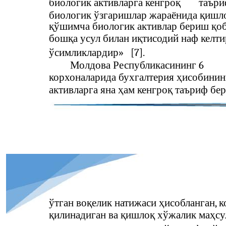
биологик активларга кенгроқ
таъри
биологик ўзгаришлар жараёнида қишло
қўшимча биологик активлар бериш қоб
бошқа усул билан иқтисодий наф келт
ўсимликлардир»
[7].
Молдова Республикасининг 6
корхоналарида бухгалтерия ҳисобинин
активларга яна ҳам кенгроқ таъриф бе
ўтган воқелик натижаси ҳисобланган, 
қилинадиган ва қишлоқ хўжалик маҳсу