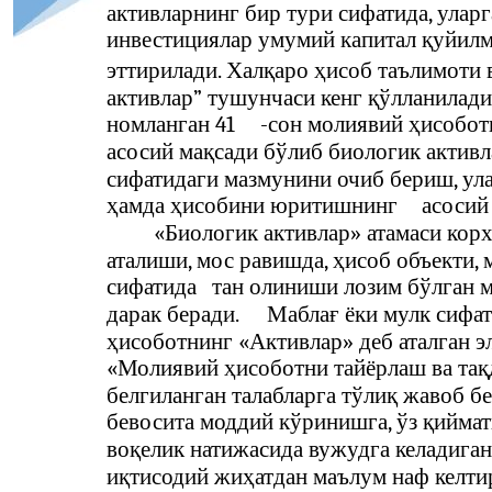
активларнинг бир тури сифатида, уларг
инвестициялар умумий капитал қуйилм
эттирилади. Халқаро ҳисоб таълимоти 
активлар” тушунчаси кенг қўлланилад
номланган 41
-
сон молиявий ҳисобот
асосий мақсади бўлиб биологик активл
сифатидаги мазмунини очиб бериш, ула
ҳамда ҳисобини юритишнинг
асосий
«Биологик активлар» атамаси кор
аталиши, мос равишда, ҳисоб объекти,
сифатида
тан олиниши лозим бўлган м
дарак беради.
Маблағ ёки мулк сифа
ҳисоботнинг «Активлар» деб аталган 
«Молиявий ҳисоботни тайёрлаш ва тақ
белгиланган талабларга тўлиқ жавоб б
бевосита моддий кўринишга, ўз қиймат
воқелик натижасида вужудга келадига
иқтисодий жиҳатдан маълум наф келти