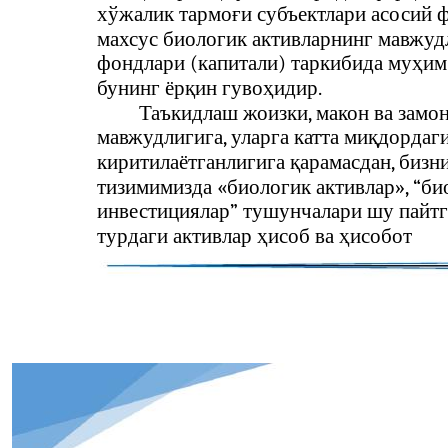
хўжалик тармоғи субъектлари асосий 
махсус биологик активларнинг мавжудл
фондлари (капитали) таркибида муҳим
бунинг ёрқин гувоҳидир.
Таъкидлаш жоизки, макон ва замо
мавжудлигига, уларга катта миқдордаг
киритилаётганлигига қарамасдан, бизн
тизимимизда «биологик активлар», “би
инвестициялар” тушунчалари шу пайтг
турдаги активлар ҳисоб ва ҳисобот