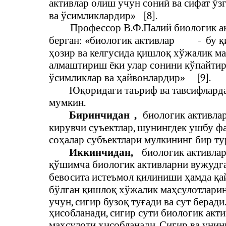
активлар олиш учун соний ва сифат ў
ва ўсимликлардир»
[8].
Профессор В.Ф.Палий биологик а
берган: «биологик активлар
-
бу қ
ҳозир ва келгусида қишлоқ хўжалик м
алмаштириш ёки улар сонини кўпайти
ўсимликлар ва ҳайвонлардир»
[9].
Юқоридаги таъриф ва тавсифлард
мумкин.
Биринчидан
,
биологик активлар
кирувчи суъектлар, шунингдек ушбу ф
соҳалар субъектлари мулкининг бир ту
Иккинчидан,
биологик активла
қўшимча биологик активларни вужудг
бевосита истеъмол қилиниши ҳамда қ
бўлган қишлоқ хўжалик маҳсулотларин
учун, сигир бузоқ туғади ва сут беради
ҳисобланади, сигир сути биологик акт
маҳсулоти ҳисобланади. Сигир ва унин