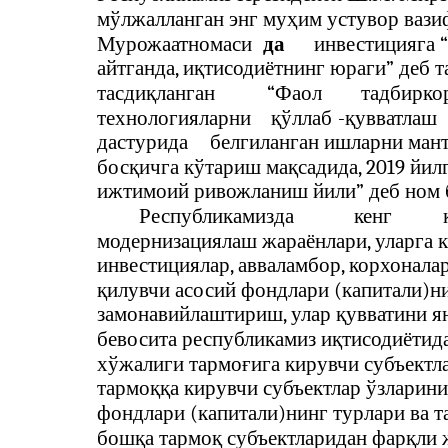
мўлжалланган энг муҳим устувор ваз
Мурожаатномаси
да
инвестицияга “
айтганда, иқтисодиётнинг юраги” деб т
тасдиқланган
“Фаол
тадбирко
технологияларни
қўллаб
-
қувватлаш
дастурида
белгиланган ишларни мант
босқичга кўтариш мақсадида, 2019 йил
ижтимоий ривожланиш йили” деб ном 
Республикамизда
кенг
модернизациялаш жараёнлари, уларга к
инвестициялар, авваламбор, корхонала
қилувчи асосий фондлари (капитали)н
замонавийлаштириш, улар қувватини я
бевосита республикамиз иқтисодиётид
хўжалиги тармоғига кирувчи субъектл
тармоққа кирувчи субъектлар ўзларини
фондлари (капитали)нинг турлари ва 
бошқа тармоқ субъектларидан фарқли ж