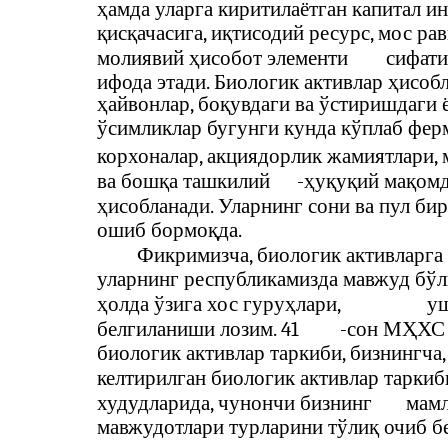
ҳамда уларга киритилаётган капитал ин
қисқачасига, иқтисодий ресурс, мос ра
молиявий ҳисобот элементи
сифати
ифода этади. Биологик активлар ҳисоб
ҳайвонлар, боқувдаги ва ўстиришдаги 
ўсимликлар бугунги кунда кўплаб фер
корхоналар, акциядорлик жамиятлари, 
ва бошқа ташкилий
-
ҳуқуқий мақомд
ҳисобланади. Уларнинг сони ва пул би
ошиб бормоқда.
Фикримизча, биологик активларга
уларнинг республикамизда мавжуд бўл
ҳолда ўзига хос гуруҳлари,
уш
белгиланиши лозим. 41
-
сон МҲХС 
биологик активлар таркиби, бизнингча,
келтирилган биологик активлар таркиб
худудларида, чунончи бизнинг
мамл
мавжудотлари турларини тўлиқ очиб б