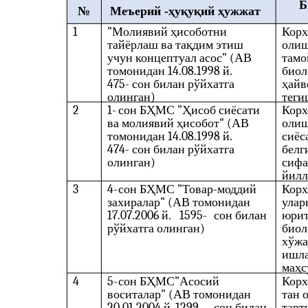
Б
№
Меъерий
-
ҳуқуқий ҳужжат
1
"Молиявий ҳисоботни
Корх
тайёрлаш ва тақдим этиш
олиш
учун концептуал асос" (АВ
тамо
томонидан 14.08.1998 й.
биол
475-
сон билан рўйхатга
ҳайв
олинган)
теги
2
1-
сон БҲМС "Ҳисоб сиёсати
Корх
ва молиявий ҳисобот" (АВ
олиш
томонидан 14.08.1998 й.
сиёс
474-
сон билан рўйхатга
белг
олинган)
сифа
йилл
3
4-
сон БҲМС "Товар
-
моддий
Корх
захиралар" (АВ томонидан
улар
17.07.2006 й.
1595-
сон билан
юрит
рўйхатга олинган)
биол
хўжа
ишл
маҳс
4
5-
сон БҲМС
"Асосий
Корх
воситалар" (АВ томонидан
тан 
20.01.2004 й. 1299
-
сон билан
тарт