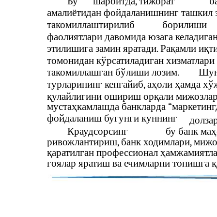
Бу
шароитда, тижорат
б
амалиётидан фойдаланишнинг ташкил 
такомиллаштирилиб
борилиши
фаолиятлари давомида юзага келадиган
этилишига замин яратади. Рақамли иқт
томонидан кўрсатиладиган хизматлари 
такомиллашган бўлиши лозим.
Шун
турларининг кенгайиб, аҳоли ҳамда хў
қулайлигини ошириш орқали мижозлар
мустаҳкамлашда банкларда “маркетинг
фойдаланиш бугунги куннинг
долза
Краудсорсинг –
бу банк маҳ
ривожлантириш, банк ходимлари, мижо
қаратилган профессионал ҳамжамиятла
ғоялар яратиш ва ечимларни топишга 