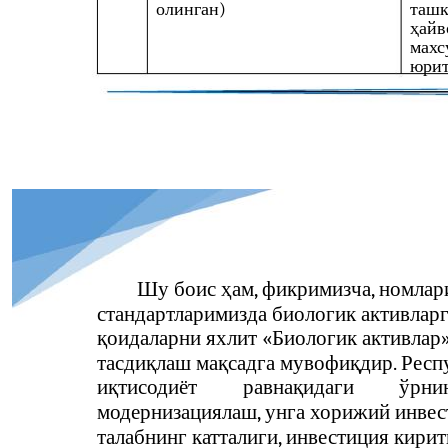
олинган)
таш
ҳайв
махс
юрит
Шу боис ҳам, фикримизча, номлар
стандартларимизда биологик активларг
қоидаларни яхлит «Биологик активлар
тасдиқлаш мақсадга мувофиқдир. Респ
иқтисодиёт
равнақидаги
ўрни
модернизациялаш, унга хорижий инвес
талабнинг катталиги, инвестиция кири