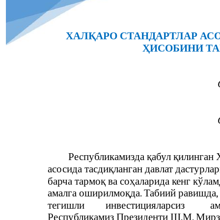
ХАЛҚАРО СТАНДАРТЛАР АС
ҲИСОБИНИ Т
Республикамизда қабул қилинган 
асосида тасдиқланган давлат дастурла
барча тармоқ ва соҳаларида кенг кўл
амалга оширилмоқда. Табиий равишда
тегишли
инвестицияларсиз
ам
Республикамиз Президенти Ш.М. Мирзи