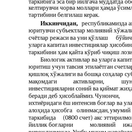
таркибига эса бир йилгача муддатда о
келтирувчи чорва моллари ҳамда ўсим
тартибини белгилаш керак.
Иккинчидан,
республикамизда а
юритувчи субъектлар молиявий хўжали
счётлар режаси ва уни қўллаш
бўйич
уларга капитал инвестициялар ҳисоби
таркибини ҳам қайта кўриб чиқиш лози
Биологик активлар ва уларга капи
юритиш учун тавсия этилаётган счетла
қишлоқ хўжалиги ва бошқа соҳалар су
мақомдаги
активларни,
шун
инвестицияларни соний ва қиймат жиҳ
беради деб ҳисоблаймиз. Чунончи,
ихтиёридаги ёш интенсив боғлар ва ул
алоҳида ҳисобга
олинмасдан, умумий 
таркибида
(0800 счет) акс эттирилм
йиллик боғларни
молиявий
ижа