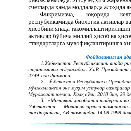
ривожланмоқда. Ушбу муҳим жараёнлар
счетларда ҳамда моддаларда алоҳида а
Фикримизча,
юқорида
кел
республикамизда биологик активлар ва
ҳисобини янада такомиллаштирилишиг
активлар бўйича миллий ҳисоб ва ҳис
стандартларга мувофиқлаштиришга хиз
Фойдаланилган ад
1.
Ўзбекистон Республикасини янада р
стратегияси тўғрисида». Ўз.Р. Президенти 
4749-
сон фармони.
2.
Ўз
бекистон Республикаси Президен
мўлжалланган энг муҳим устувор вазифалар
Мурожаатномаси. Халқ сўзи, 2018 йил, 29 д
3.
«Молиявий ҳисоботни тайёрлаш ва
Ўзбекистон
Молия вазирлиги томонидан 2
тасдиқланган, АВ томонидан 14.08.1998 йил