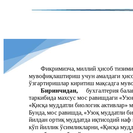
Фикримизча, миллий ҳисоб тизими
мувофиқлаштириш учун амалдаги ҳисо
ўзгартиришлар киритиш мақсадга мув
Биринчидан,
бухгалтерия бала
таркибида махсус мос равишдаги «Узоқ
«Қисқа муддатли биологик активлар» м
Бунда, мос равишда, «Узоқ муддатли б
йилдан ортиқ муддатда иқтисодий наф
кўп йиллик ўсимликларни, «Қисқа мудд