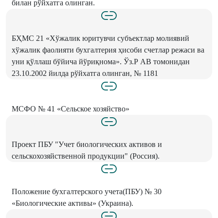
билан рўйхатга олинган.
БҲМС 21 «Хўжалик юритувчи субъектлар молиявий
хўжалик фаолияти бухгалтерия ҳисоби счетлар режаси ва
уни қўллаш бўйича йўриқнома». Ўз.Р АВ томонидан
23.10.2002 йилда рўйхатга олинган, № 1181
МСФО № 41 «Сельское хозяйство»
Проект ПБУ "Учет биологических активов и
сельскохозяйственной продукции" (Россия).
Положение бухгалтерского учета(ПБУ) № 30
«Биологические активы» (Украина).