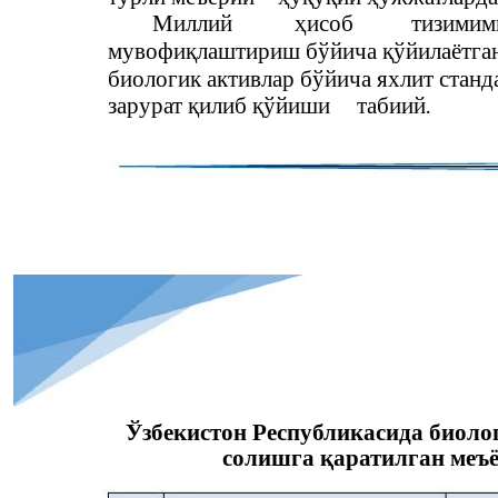
Миллий
ҳисоб
тизимим
мувофиқлаштириш бўйича қўйилаётган
биологик активлар бўйича яхлит станд
зарурат қилиб қўйиши
табиий.
Ўзбекистон Республикасида биоло
солишга қаратилган меъ