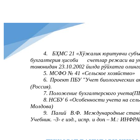
4.
БҲМС 21 «Хўжалик юритувчи субъ
бухгалтерия ҳисоби
счетлар режаси ва у
томонидан 23.10.2002 йилда рўйхатга олинг
5. МСФО № 41 «Сельское хозяйство»
6.
Проект ПБУ "Учет биологических ак
(Россия).
7.
Положение бухгалтерского учета(ПБ
8.
НСБУ 6 «Особенности учета на сель
Молдова)
9.
Палий
В.Ф.
Международные станд
Учебник. –
3-
е изд., испр. и доп
.
–
М.: ИНФРА
-