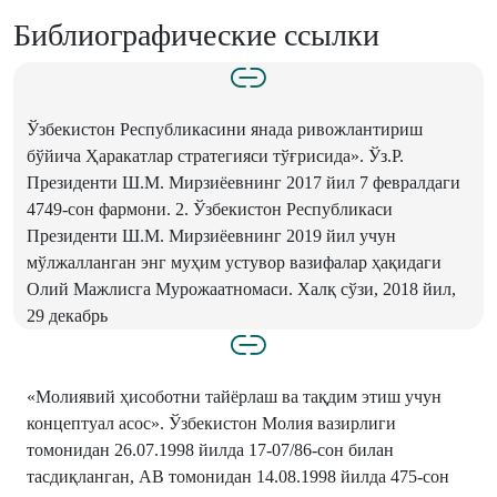
Библиографические ссылки
Ўзбекистон Республикасини янада ривожлантириш
бўйича Ҳаракатлар стратегияси тўғрисида». Ўз.Р.
Президенти Ш.М. Мирзиёевнинг 2017 йил 7 февралдаги
4749-сон фармони. 2. Ўзбекистон Республикаси
Президенти Ш.М. Мирзиёевнинг 2019 йил учун
мўлжалланган энг муҳим устувор вазифалар ҳақидаги
Олий Мажлисга Мурожаатномаси. Халқ сўзи, 2018 йил,
29 декабрь
«Молиявий ҳисоботни тайёрлаш ва тақдим этиш учун
концептуал асос». Ўзбекистон Молия вазирлиги
томонидан 26.07.1998 йилда 17-07/86-сон билан
тасдиқланган, АВ томонидан 14.08.1998 йилда 475-сон