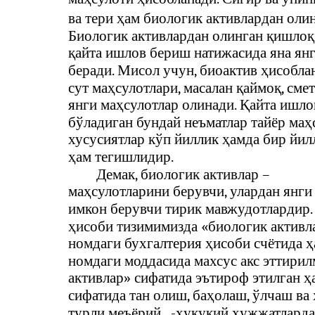
ва тери ҳам биологик активлардан олин
Биологик активлардан олинган қишлоқ
қайта ишлов бериш натижасида яна ян
беради. Мисол учун, биоактив ҳисобла
сут маҳсулотлари, масалан қаймоқ, смет
янги маҳсулотлар олинади. Қайта ишл
бўладиган бундай неъматлар тайёр маҳс
хусусиятлар кўп йиллик ҳамда бир йилл
ҳам тегишлидир.
Демак, биологик активлар –
маҳсулотларини берувчи, улардан янги
имкон берувчи тирик мавжудотлардир.
ҳисоби тизимимизда «биологик активл
номдаги бухгалтерия ҳисоби счётида 
номдаги моддасида махсус акс эттири
активлар» сифатида эътироф этилган ҳ
сифатида тан олиш, баҳолаш, ўлчаш в
турли меъёрий
-
ҳуқуқий ҳужжатларда 