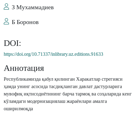
З Мухаммадиев
Б Боронов
DOI:
https://doi.org/10.71337/inlibrary.uz.editions.91633
Аннотация
Республикамизда қабул қилинган Харакатлар стрегияси
ҳамда унинг асосида тасдиқланган давлат дастурларига
мувофиқ иқтисодиётининг барча тармоқ ва соҳаларида кенг
кўламдаги модернизациялаш жараёнлари амалга
оширилмоқда