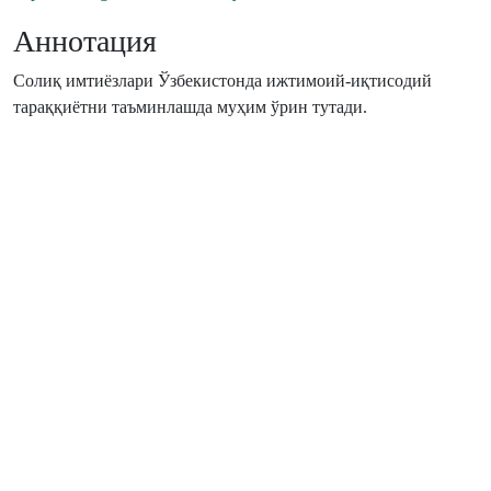
Аннотация
Солиқ имтиёзлари Ўзбекистонда ижтимоий-иқтисодий
тараққиётни таъминлашда муҳим ўрин тутади.