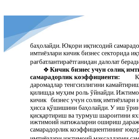
баҳолайди. Юқори иқтисодий самарад
имтиёзлари кичик бизнес секторида и
рағбатлантираётганидан далолат беради
Кичик бизнес учун солиқ им
❖
самарадорлик коэффициенти:
К
даромадлар тенгсизлигини камайтири
қилишда муҳим роль ўйнайди. Ижтимо
кичик
бизнес учун солиқ имтиёзлари
ҳисса қўшишини баҳолайди. У иш ўри
қисқартириш ва турмуш шароитини ях
ижтимоий натижаларни ошириш дараж
самарадорлик коэффициентининг юқор
имтиёзлари ижтимоий мақсадларни сам