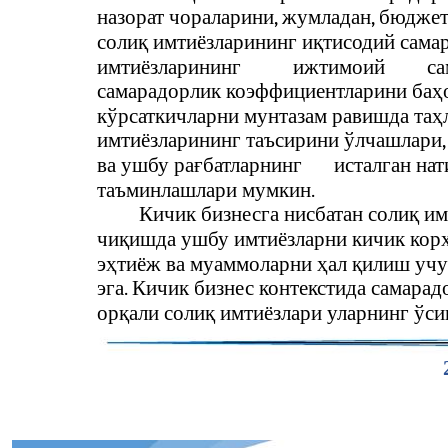
назорат чораларини, жумладан, бюдже
солиқ имтиёзларининг иқтисодий сама
имтиёзларининг
ижтимоий
са
самарадорлик коэффициентларини баҳ
кўрсаткичларни мунтазам равишда таҳл
имтиёзларининг таъсирини ўлчашлари,
ва ушбу рағбатларнинг
исталган на
таъминлашлари мумкин.
Кичик бизнесга нисбатан солиқ и
чиқишда ушбу имтиёзларни кичик корх
эҳтиёж ва муаммоларни ҳал қилиш уч
эга. Кичик бизнес контекстида самара
орқали солиқ имтиёзлари уларнинг ўс