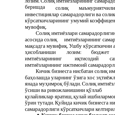
лозим. Солиқ имтиёзларининг самарад
беришда
солиқ
маъмуриятчили
инвестициялар самарадорлиги ва соли
кўрсаткичларининг умумий коэффицен
мувофиқ.
Солиқ имтиёзлари самарадорлигин
асосида солиқ
имтиёзларининг сама
мақсадга мувифиқ. Ушбу кўрсаткични 
ҳисобланиши
лозим:
бюджет
имтиёзларининг
иқтисодий
са
имтиёзларининг ижтимоий самарадорл
Кичик бизнесга нисбатан солиқ и
баҳолашда уларнинг ўзига хос эҳтиёж
янада муҳимроқ бўлади. Солиқ имтиёз
ўсиши ва ривожланишини қўллаб
қулайликлар яратиш, қулай ишбилармо
ўрин тутади. Қуйида кичик бизнесга н
самарадорлиги кўрсаткичлари келтирил