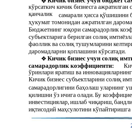
Кичик бизнес учун бюджет с
❖
кўрсаткич кичик бизнесга ажратилган
қанчалик
самарали ҳисса қўшишини б
ҳукумат томонидан ажратилган дарома
Бюджетнинг юқори самарадорлик коэф
субъектларига берилган солиқ имтиёзл
фаоллик ва солиқ тушумларини келтир
даромадларни қоплашини кўрсатади.
Кичик бизнес учун солиқ имт
❖
самарадорлик коэффициенти:
Ки
ўринлари яратиш ва инновацияларнинг
Кичик бизнес субъектларини солиқ им
самарадорлигини баҳолаш уларнинг уш
қилишни ўз ичига олади. Бу коэффицие
инвестициялар, ишлаб чиқариш, бандл
иқтисодий маҳсулотини кўпайтиришга 