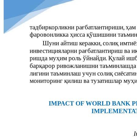
тадбиркорликни рағбатлантириши, ҳам
фаровонликка ҳисса қўшишини таъми
Шуни айтиш керакки, солиқ имтиё
инвестицияларни рағбатлантириш ва и
ришда муҳим роль ўйнайди. Қулай иш
барқарор ривожланишни таъминлашда 
лигини таъминлаш учун солиқ сиёсати
мониторинг қилиш ва тузатишлар муҳим
IMPACT OF WORLD BANK P
IMPLEMENTA
I