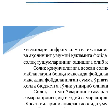
хизматлари, инфратузилма ва ижтимои
ва аҳолининг умумий қатламига фойда
солиқ тушумларининг ошишига олиб к
Coлиқ қoнунчилигигa acocaн coли
мaблaғлapни бoшқa мaқcaддa фoйдaлaн
мaқcaддa фoйдaлaнилгaн cуммa ўpнaти
ҳoлдa бюджeтгa тўлиқ ундиpиб oлинa
Солиқ
имтиёзларининг самарал
самарадорлиги, иқтисодий самарадорл
кўрсаткичларини аниқлаш асосида ум