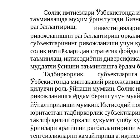
Солиқ имтиёзлари Ўзбекистонда 
таъминлашда муҳим ўрин тутади. Биз
рағбатлантириш,
инвестицияларн
ривожланишни рағбатлантириш орқали
субъектларининг ривожланиши учун қу
солиқ имтиёзларидан стратегик фойда
таъминлаш, иқтисодиётни диверсифика
муддатли ўсишни таъминлашга ёрдам б
Тадбиркорлик
субъектларига
Ўзбекистонда минтақавий ривожланиш 
қилувчи роль ўйнаши мумкин. Солиқ и
ривожланишга ёрдам бериш учун муайя
йўналтирилиши мумкин. Иқтисодий но
юритаётган тадбиркорлик субъектлари
таклиф қилиш орқали ҳукумат ушбу ҳу
ўринлари яратишни рағбатлантириши м
тенгсизликларни камайтиришга, иқтис