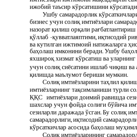
ижобий таъсир кўрсатишини кўрсатади
Ушбу самарадорлик кўрсаткичлар
бизнес учун солиқ имтиёзлари самара
назорат қилиш орқали рағбатлантириш
қўллаб
-
қувватлаяптими, иқтисодий р
ва кутилган ижтимоий натижаларга ҳи
баҳолаш имконини беради. Ушбу баҳол
яхшироқ хизмат кўрсатиш ва уларнин
учун солиқ сиёсатини ишлаб чиқиш ва
қилишда маълумот бериши мумкин.
Солиқ имтиёзларини таҳлил қилиш
имтиёзларнинг тақсимланиши турли со
ҚҚС
имтиёзлари доимий равишда сези
шахслар учун фойда солиғи бўйича имт
сезиларли даражада ўсган. Бу солиқ и
самарадорлиги, иқтисодий самарадорл
кўрсаткичлар асосида баҳолаш муҳимл
Солиқ имтиёзларининг самарадор