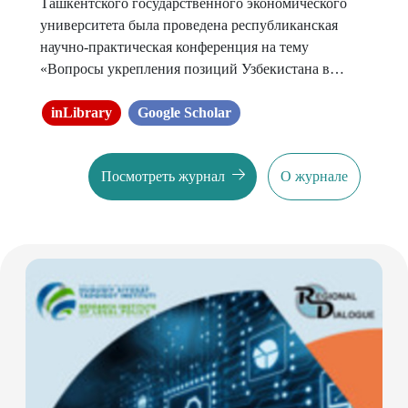
Ташкентского государственного экономического
университета была проведена республиканская
научно-практическая конференция на тему
«Вопросы укрепления позиций Узбекистана в
международной торговле и оптимизации его
интеграции в мировой рынок в условиях
inLibrary
Google Scholar
глобальной трансформации».
Посмотреть журнал
О журнале