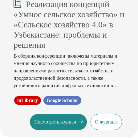
Реализация концепций
«Умное сельское хозяйство» и
«Сельское хозяйство 4.0» в
Узбекистане: проблемы и
решения
В сборник конференции включены материалы и
мнения научного сообщества по приоритетным
направлениями развития сельского хозяйства и
продовольственной безопасности, а также
устойчивого развития цифровых технологий в
сельском хозяйстве на основе концепций «Сельское
хозяйство-4.0» и «Умное сельское хозяйство».
inLibrary
Google Scholar
Посмотреть журнал
О журнале