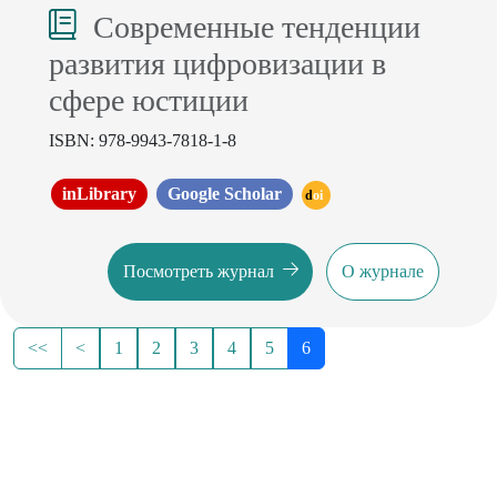
Современные тенденции
развития цифровизации в
сфере юстиции
ISBN: 978-9943-7818-1-8
inLibrary
Google Scholar
doi
Посмотреть журнал
О журнале
<<
<
1
2
3
4
5
6