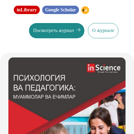
inLibrary
Google Scholar
doi
Посмотреть журнал
О журнале