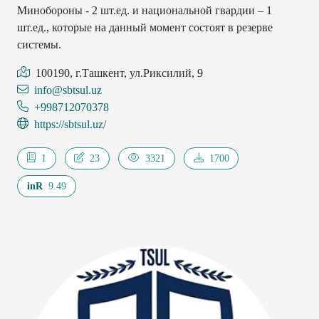
Минобороны - 2 шт.ед. и национальной гвардии – 1
шт.ед., которые на данный момент состоят в резерве
системы.
100190, г.Ташкент, ул.Риксилий, 9
info@sbtsul.uz
+998712070378
https://sbtsul.uz/
1
23
3321
1700
inR
9.49