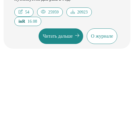
54
25959
20923
inR
16.08
Читать дальше
О журнале