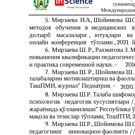
гуманита
Международна
5.
Мирзаева
Н
.
А
.,
Шойимова
Ш
.
методов
обучения
в
медицинских
в
долзарб
масалалари
,
ютуқлари
ва
онлайн
конференция
тўплами
, 2021
6.
Мирзаева Ш. Р., Рахматова З.
повышения квалификации педагогическ
и практика современной науки. –
201
7.
Мирзаева Ш. Р., Шойимова Ш. 
талабаларни мотивлаштириш ва фаолла
ТашПМИ, журнал" Педиатрия. –
2020.
8.
Мирзаева Ш.Р. Талаба шифоко
психологик
-
педагогик хусусиятлари 
жараёнида қўлланилиши” Республика 
мақола ва тезислар тўплами, ТошПТИ, 2
9.
Мирзаева Ш.Р., Шойимова Ш.С.
педагогнинг
инновацион фаолияти //