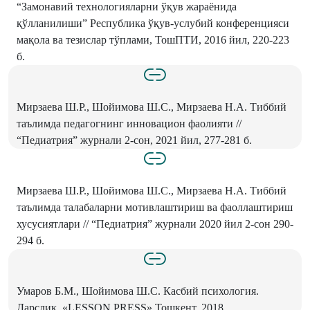
“Замонавий технологияларни ўқув жараёнида
қўлланилиши” Республика ўқув-услубий конференцияси
мақола ва тезислар тўплами, ТошПТИ, 2016 йил, 220-223
б.
Мирзаева Ш.Р., Шойимова Ш.С., Мирзаева Н.А. Тиббий
таълимда педагогнинг инновацион фаолияти //
“Педиатрия” журнали 2-сон, 2021 йил, 277-281 б.
Мирзаева Ш.Р., Шойимова Ш.С., Мирзаева Н.А. Тиббий
таълимда талабаларни мотивлаштириш ва фаоллаштириш
хусусиятлари // “Педиатрия” журнали 2020 йил 2-сон 290-
294 б.
Умаров Б.М., Шойимова Ш.С. Касбий психология.
Дарслик. «LESSON PRESS» Тошкент, 2018.