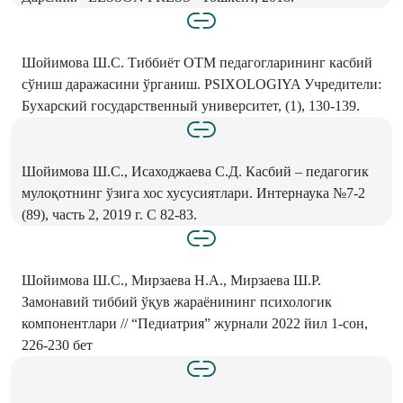
Шойимова Ш.С. Тиббиёт ОТМ педагогларининг касбий
сўниш даражасини ўрганиш. PSIXOLOGIYA Учредители:
Бухарский государственный университет, (1), 130-139.
Шойимова Ш.С., Исаходжаева С.Д. Касбий – педагогик
мулоқотнинг ўзига хос хусусиятлари. Интернаука №7-2
(89), часть 2, 2019 г. С 82-83.
Шойимова Ш.С., Мирзаева Н.А., Мирзаева Ш.Р.
Замонавий тиббий ўқув жараёнининг психологик
компонентлари // “Педиатрия” журнали 2022 йил 1-сон,
226-230 бет