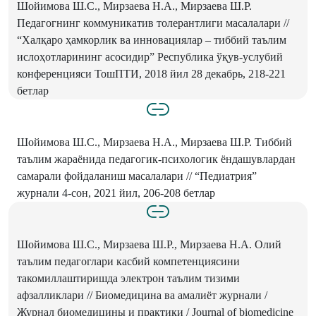
Шойимова Ш.С., Мирзаева Н.А., Мирзаева Ш.Р.
Педагогнинг коммуникатив толерантлиги масалалари //
“Халқаро ҳамкорлик ва инновациялар – тиббий таълим
ислоҳотларининг асосидир” Республика ўқув-услубий
конференцияси ТошПТИ, 2018 йил 28 декабрь, 218-221
бетлар
Шойимова Ш.С., Мирзаева Н.А., Мирзаева Ш.Р. Тиббий
таълим жараёнида педагогик-психологик ёндашувлардан
самарали фойдаланиш масалалари // “Педиатрия”
журнали 4-сон, 2021 йил, 206-208 бетлар
Шойимова Ш.С., Мирзаева Ш.Р., Мирзаева Н.А. Олий
таълим педагоглари касбий компетенциясини
такомиллаштиришда электрон таълим тизими
афзалликлари // Биомедицина ва амалиёт журнали /
Журнал биомедицины и практики / Journal of biomedicine