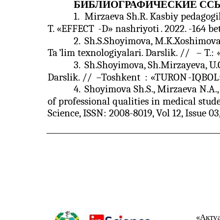
БИБЛИОГРАФИЧЕСКИЕ СС
1.
Mirzaeva Sh.R. Kasbiy pedagogi
T. «EFFECT
-
D» nashriyoti
. 2022. -164 bet
2.
Sh.S.Shoyimova, M.K.Xoshimova
Ta
’
lim texnologiyalari. Darslik. //
–
T.:
3.
Sh.Shoyimova, Sh.Mirzayeva, U.
Darslik. //
–
Toshkent
: «TURON
-
IQBOL»
4.
Shoyimova Sh.S., Mirzaeva N.A.,
of professional qualities in medical stud
Science, ISSN: 2008-8019, Vol 12, Issue 03
«Акту