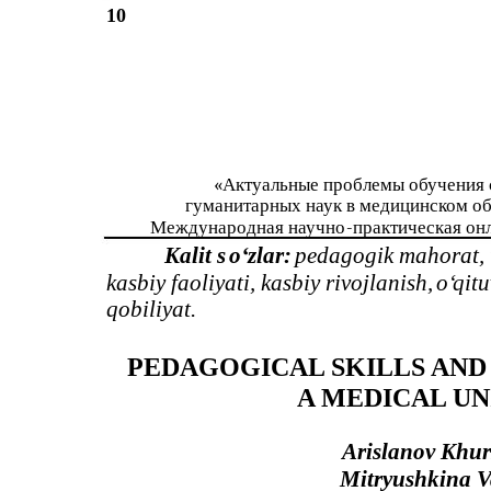
10
«Актуальные проблемы обучения 
гуманитарных наук в медицинском о
Международная научно
-
практическая он
Kalit s
o‘
zlar:
pedagogik mahorat, t
kasbiy faoliyati, kasbiy rivojlanish,
o‘
qit
qobiliyat.
PEDAGOGICAL SKILLS AND 
A MEDICAL UN
Arislanov Khur
Mitryushkina V