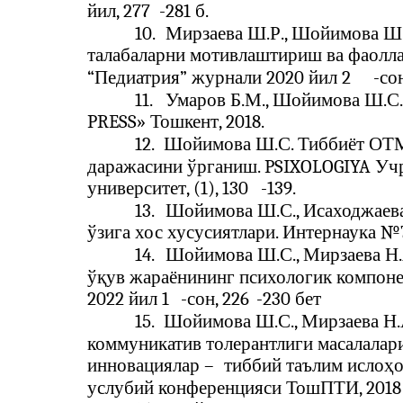
йил, 277
-
281 б.
10.
Мирзаева Ш.Р., Шойимова Ш.
талабаларни мотивлаштириш ва фаолл
“Педиатрия” журнали 2020 йил 2
-
со
11.
Умаров Б.М., Шойимова Ш.С.
PRESS» Тошкент, 2018.
12.
Шойимова Ш.С. Тиббиёт ОТМ
даражасини ўрганиш. PSIXOLOGIYA Учр
университет, (1), 130
-139.
13.
Шойимова Ш.С., Исаходжаева
ўзига хос хусусиятлари. Интернаука №
14.
Шойимова Ш.С., Мирзаева Н.
ўқув жараёнининг психологик компоне
2022 йил 1
-
сон, 226
-
230 бет
15.
Шойимова Ш.С., Мирзаева Н.А
коммуникатив толерантлиги масалалари
инновациялар –
тиббий таълим ислоҳо
услубий конференцияси ТошПТИ, 2018 й