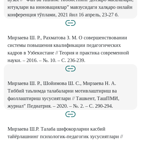
ютуқлари ва инновациялар” мавзусидаги халқаро онлайн
конференция тўплами, 2021 йил 16 апрель, 23-27 б.
Мирзаева Ш. Р., Рахматова З. М. О совершенствовании
системы повышения квалификации педагогических
кадров в Узбекистане // Теория и практика современной
науки. – 2016. – №. 10. – С. 236-239.
Мирзаева Ш. Р., Шойимова Ш. С., Мирзаева Н. А.
Тиббий таълимда талабаларни мотивлаштириш ва
фаоллаштириш хусусиятлари // Ташкент, ТашПМИ,
журнал" Педиатрия. – 2020. – №. 2. – С. 290-294.
Мирзаева Ш.Р. Талаба шифокорларни касбий
тайёрлашнинг психологик-педагогик хусусиятлари //