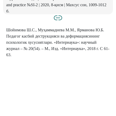
and practice №SI-2 | 2020, 8-қисм | Махсус сон, 1009-1012
б.
Шойимова Ш.С., Муҳаммадиева М.М., Ярманова Ю.Б.
Педагог касбий деструкцияси ва деформациясининг
психологик хусусиятлари. «Интернаука»: научный
журнал – № 20(54). – М., Изд. «Интернаука», 2018 г. С 61-
63.