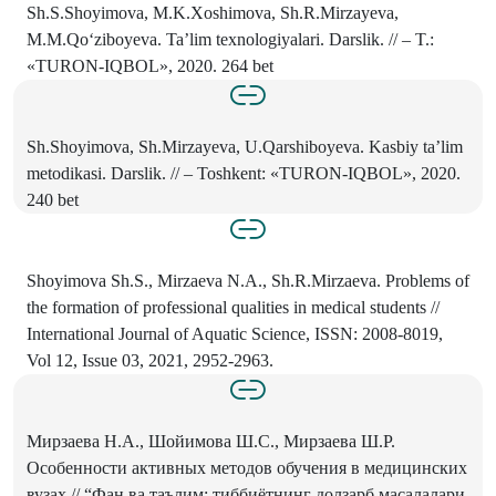
Sh.S.Shoyimova, M.K.Xoshimova, Sh.R.Mirzayeva,
M.M.Qo‘ziboyeva. Ta’lim texnologiyalari. Darslik. // – T.:
«TURON-IQBOL», 2020. 264 bet
Sh.Shoyimova, Sh.Mirzayeva, U.Qarshiboyeva. Kasbiy ta’lim
metodikasi. Darslik. // – Toshkent: «TURON-IQBOL», 2020.
240 bet
Shoyimova Sh.S., Mirzaeva N.A., Sh.R.Mirzaeva. Problems of
the formation of professional qualities in medical students //
International Journal of Aquatic Science, ISSN: 2008-8019,
Vol 12, Issue 03, 2021, 2952-2963.
Мирзаева Н.А., Шойимова Ш.С., Мирзаева Ш.Р.
Особенности активных методов обучения в медицинских
вузах // “Фан ва таълим: тиббиётнинг долзарб масалалари,