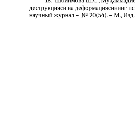
18.
Шойимова Ш.С., Муҳаммадиев
деструкцияси ва деформациясининг пс
научный журнал –
№ 20(54). –
М., Изд.