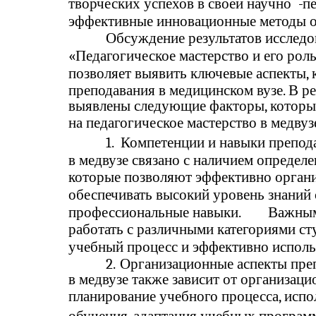
творческих успехов в своей научно
-
п
эффективные инновационные методы о
Обсуждение результатов исследо
«Педагогическое мастерство и его роль
позволяет выявить ключевые аспекты,
преподавания в медицинском вузе. В р
выявлены следующие факторы, которы
на педагогическое мастерство в медвуз
1.
Компетенции и навыки препода
в медвузе связано с наличием определ
которые позволяют эффективно органи
обеспечивать высокий уровень знаний 
профессиональные навыки.
Важным
работать с различными категориями ст
учебный процесс и эффективно исполь
2.
Организационные аспекты пре
в медвузе также зависит от организаци
планирование учебного процесса, исп
обучения, адаптация учебных програм