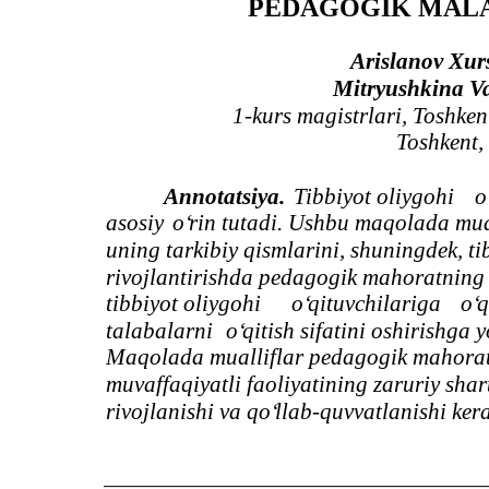
PEDAGOGIK MALA
Arislanov Xur
Mitryushkina Va
1-kurs magistrlari, Toshkent
Toshkent,
Annotatsiya.
Tibbiyot oliygohi
o
asosiy
o‘
rin tutadi. Ushbu maqolada mua
uning tarkibiy qismlarini, shuningdek, ti
rivojlantirishda pedagogik mahoratning 
tibbiyot oliygohi
o‘
qituvchilariga
o‘
q
talabalarni
o‘
qitish sifatini oshirishga
Maqolada mualliflar pedagogik mahorat 
muvaffaqiyatli faoliyatining zaruriy shar
rivojlanishi va q
o‘
llab-quvvatlanishi ker