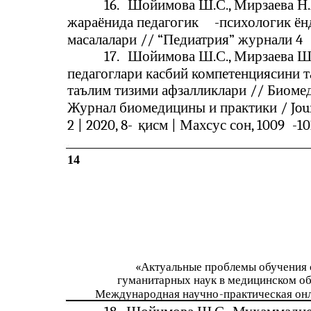
16.
Шойимова Ш.С., Мирзаева Н.
жараёнида педагогик
-
психологик ё
масалалари // “Педиатрия” журнали 4
17.
Шойимова Ш.С., Мирзаева Ш.
педагоглари касбий компетенциясини 
таълим тизими афзалликлари // Биоме
Журнал биомедицины и практики / Jour
2 | 2020, 8-
қисм | Махсус сон, 1009
-
10
14
«Актуальные проблемы обучения 
гуманитарных наук в медицинском о
Международная научно
-
практическая он