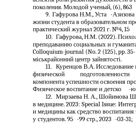
поколения. Молодой ученый, (6), 863
9.
Гафурова Н.М., Уста
-
Азизова
жизни студента в образовательном пр
практический журнал 2021 г. №4, 15
10.
Гафурова, Н.М. (2022). Психо
преподаванию социальных и гуманита
Colloquium-journal (No. 2 (125), pp. 35-
міськрайонний центр зайнятості.
11.
Куренцов В.А. Исследование
физической
подготовленности
компонента успешности освоения пр
Физическое воспитание и детско
-
ю
12.
Мирзаева Н. А., Шойимова Ш.
в медицине. 2023: Special Issue: Инте
и медицины как средство воспитания
у студентов. 95
-
99 стр., 2023
-03-31;