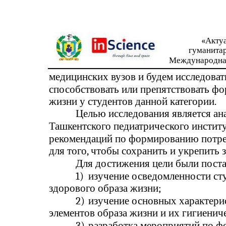
«Акту
гуманита
Международна
медицинских вузов и будем исследоват
способствовать или препятствовать ф
жизни у студентов данной категории.
Целью исследования является ан
Ташкентского педиатрического институ
рекомендаций по формированию потре
для того, чтобы сохранить и укрепить 
Для достижения цели были пост
1)
изучение осведомленности ст
здорового образа жизни;
2)
изучение основных характерис
элементов образа жизни и их гигиенич
3)
разработка мероприятий по ф