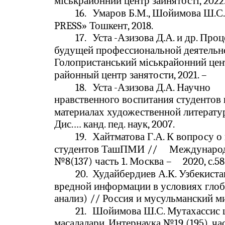
міськрайонний центр зайнятості, 2022.
16.
Умаров Б.М., Шойимова Ш.С.
PRESS» Тошкент, 2018.
17.
Уста
-
Азизова Д.А. и др. Про
будущей профессиональной деятельно
Голопристанський міськрайонний цен
районный центр занятости, 2021. –
18.
Уста
-
Азизова Д.А. Научно
нравственного воспитания студентов 
материалах художественной литератур
Дис.… канд. пед. наук, 2007.
19.
Хайтматова Г.А. К вопросу о
студентов ТашПМИ //
Международ
№8(137) часть 1. Москва –
2020, с.58
20.
Худайбердиев А.К. Узбекист
вредной информации в условиях гло
анализ) // Россия и мусульманский ми
21.
Шойимова Ш.С. Мутахассис 
масалалари. Интернаука №19 (195), част