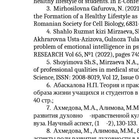
healthy lifestyle of students. In E-Confe
3.
Mirhosilovna Gafurova, N. (2021
the Formation of a Healthy Lifestyle as
Romanian Society for Cell Biology, 6831
4.
Shahlo Ruzmat kizi Mirzaeva, 
Akhrarovna Usta-Azizova, Gulnoza Tulag
problem of emotional intelligence in
RESEARCH Vol 65, №1 (2022), pages 74
5.
Shoyimova Sh.S., Mirzaeva N.A.,
of professional qualities in medical stu
Science, ISSN: 2008-8019, Vol 12, Issue 0
6.
Абаскалова Н.П. Теория и пра
образа жизни учащихся и студентов в
40 стр.;
7.
Ахмедова, М.А., Алимова, М.М.
развития духовно
-
нравственной ку
вуза. Научный аспект, (1
-2), 130-133.
8.
Ахмедова, М., Алимова, М.М.,
аспекты роли развития духовности в