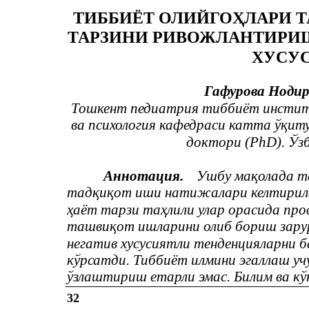
ТИББИЁТ ОЛИЙГОҲЛАРИ 
ТАРЗИНИ РИВОЖЛАНТИРИ
ХУСУ
Гафурова Ноди
Тошкент педиатрия тиббиёт инстит
ва психология кафедраси катта ўқит
доктори (PhD). Ўз
Аннотация.
Ушбу мақолада т
тадқиқот иши натижалари келтирилг
ҳаёт тарзи таҳлили улар орасида пр
ташвиқот ишларини олиб бориш зарур
негатив хусусиятли тенденцияларни 
кўрсатди. Тиббиёт илмини эгаллаш у
ўзлаштириш етарли эмас. Билим ва к
32