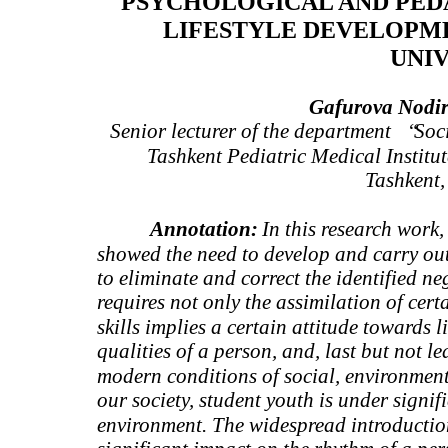
PSYCHOLOGICAL AND PED
LIFESTYLE DEVELOPME
UNI
Gafurova Nodir
Senior lecturer of the department
“
Soc
Tashkent Pediatric Medical Institu
Tashkent,
Annotation:
In this research work, 
showed the need to develop and carry ou
to eliminate and correct the identified ne
requires not only the assimilation of cer
skills implies a certain attitude towards
qualities of a person, and, last but not l
modern conditions of social, environmenta
our society, student youth is under signif
environment. The widespread introduction