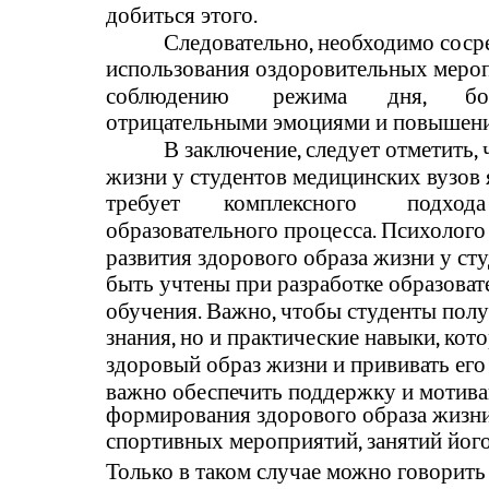
добиться этого.
Следовательно, необходимо соср
использования оздоровительных мероп
соблюдению
режима
дня,
бо
отрицательными эмоциями и повышени
В заключение, следует отметить, 
жизни у студентов медицинских вузов 
требует
комплексного
подхода
образовательного процесса. Психолого
развития здорового образа жизни у с
быть учтены при разработке образова
обучения. Важно, чтобы студенты полу
знания, но и практические навыки, ко
здоровый образ жизни и прививать его
важно обеспечить поддержку и мотива
формирования здорового образа жизни
спортивных мероприятий, занятий йогой
Только в таком случае можно говорит