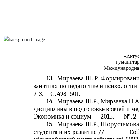
«Акту
гуманита
Международна
13.
Мирзаева Ш. Р. Формировани
занятиях по педагогике и психологии
2-3.
–
С. 498
-501.
14.
Мирзаева Ш.Р., Мирзаева Н.А
дисциплины в подготовке врачей и м
Экономика и социум. –
2015.
–
№. 2
15.
Мирзаева Ш.Р., Шорустамова
студента и их развитие //
Col