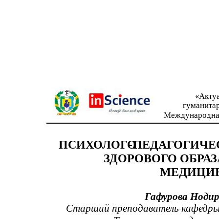
«Акту
гуманита
Международна
ПСИХОЛОГО
-
ПЕДАГОГИЧЕ
ЗДОРОВОГО ОБРАЗ
МЕДИЦИН
Гафурова Ноди
Старший преподаватель кафедры,