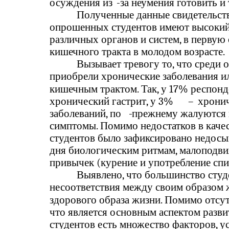
осуждения из
-
за неумения готовить и т
Полученные данные свидетельств
опрошенных студентов имеют высокий
различных органов и систем, в первую
кишечного тракта в молодом возрасте.
Вызывает тревогу то, что среди 
приобрели хронические заболевания и
кишечным трактом. Так, у 17% респон
хронический гастрит, у 3%
–
хронич
заболеваний, по
-
прежнему жалуются 
симптомы. Помимо недостатков в качес
студентов было зафиксировано недосып
дня биологическим ритмам, малоподв
привычек (курение и употребление спи
Выявлено, что большинство студ
несоответствия между своим образом 
здорового образа жизни. Помимо отсут
что является основным аспектом разви
студентов есть множество факторов, 