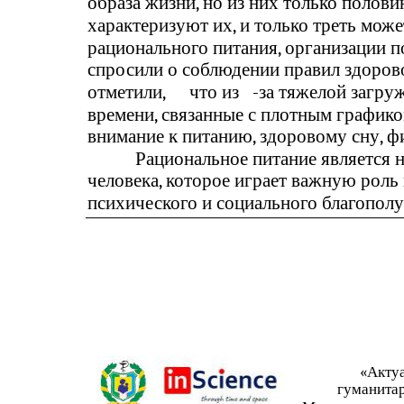
образа жизни, но из них только полов
характеризуют их, и только треть мож
рационального питания, организации п
спросили о соблюдении правил здорово
отметили,
что из
-
за тяжелой загру
времени, связанные с плотным графико
внимание к питанию, здоровому сну, фи
Рациональное питание является 
человека, которое играет важную роль 
психического и социального благополу
«Акту
гуманита