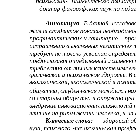
психология» Ташкентского педиатр
доктор философских наук по педаг
Аннотация
. В данной исследо
жизни студентов показал необходимо
профилактических и санитарно
-
про
исправлению выявленных негативных 
требует не только усвоения определен
предполагает определенный жизненны
требования от личных качеств человека
физическое и психическое здоровье. В 
экологической, экономической и поли
общества, студенческая молодежь на
со стороны общества и окружающей 
внедрение инновационных технологий
влияние на ритм жизни человека, и на 
Ключевые слова:
здоровый о
вуза, психолого
-
педагогическая профе