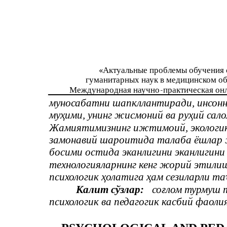
«Актуальные проблемы обучения 
гуманитарных наук в медицинском о
Международная научно
-
практическая он
муносабатни шапкллантиради, инсонн
муҳими, унинг жисмоний ва руҳий сал
Жамиятимизнинг ижтимоий, экологик,
замонавий шароитида талаба ёшлар
босими остида эканлигини эканлигин
технологияларнинг кенг жорий этилиш
психологик ҳолатига ҳам сезиларли та
Калит сўзлар:
соғлом турмуш 
психологик ва педагогик касбий фаоли