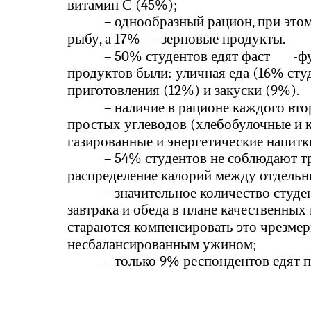
витамин С (45%);
–
однообразный рацион, при это
рыбу, а 17%
–
зерновые продукты.
–
50% студентов едят фаст
-
ф
продуктов были: уличная еда (16% сту
приготовления (12%) и закуски (9%).
–
наличие в рационе каждого вто
простых углеводов (хлебобулочные и к
газированные и энергетические напитк
–
54% студентов не соблюдают т
распределение калорий между отдель
–
значительное количество студ
завтрака и обеда в плане качественных
стараются компенсировать это чрезме
несбалансированным ужином;
–
только 9% респондентов едят 