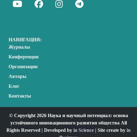
НАВИГАЦИЯ:
Журналы
Конференции
Организации
Авторы
Блог
Контакты
© Copyright 2026 Наука и научный потенциал: основа
устойчивого инновационного развития общества All
Rights Reserved | Developed by
in Science
| Site create by
in