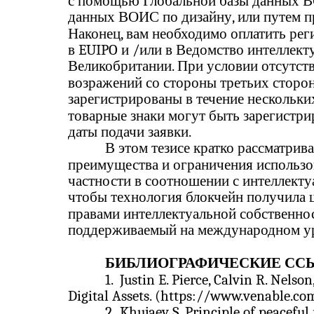
с помощью Глобальной базы данных В
данных ВОИС по дизайну, или путем п
Наконец, вам необходимо оплатить рег
в EUIPO и /или в Ведомство интеллект
Великобритании. При условии отсутств
возражений со стороны третьих сторон
зарегистрированы в течение нескольких
товарные знаки могут быть зарегистри
даты подачи заявки.
В этом тезисе кратко рассматрив
преимущества и ограничения использов
частности в соотношении с интеллекту
чтобы технология блокчейн получила 
правами интеллектуальной собственно
поддерживаемый на международном ур
БИБЛИОГРАФИЧЕСКИЕ СС
1.
Justin E. Pierce, Calvin R. Nelso
Digital Assets. (https://www.venable.co
2.
Khujaev S. Principle of peaceful