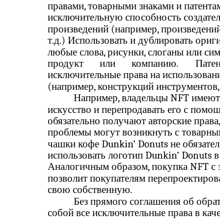
правами, товарными знаками и патента
исключительную способность создате
произведений (например, произведений 
т.д.) Использовать и дублировать ориг
любые слова, рисунки, слоганы или си
продукт
или
компанию.
Пате
исключительные права на использован
(например, конструкций инструментов,
Например, владельцы NFT имеют
искусство и перепродавать его с помо
обязательно получают авторские права,
проблемы могут возникнуть с товарны
чашки кофе Dunkin’ Donuts не обязате
использовать логотип Dunkin’ Donuts 
Аналогичным образом, покупка NFT с 
позволит покупателям перепроектирова
свою собственную.
Без прямого соглашения об обрат
собой все исключительные права в кач