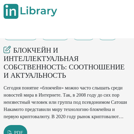
22-05-2022
121-124
130
57
БЛОКЧЕЙН И
ИНТЕЛЛЕКТУАЛЬНАЯ
СОБСТВЕННОСТЬ: СООТНОШЕНИЕ
И АКТУАЛЬНОСТЬ
Сегодня понятие «блокчейн» можно часто слышать среди
новостей мира в Интернете. Так, в 2008 году до сих пор
неизвестный человек или группа под псевдонимом Сатоши
Накамото представили миру технологию блокчейна и
первую криптовалюту. В 2020 году рынок криптовалют
оценивался в 1,49 миллиарда долларов. А в начале 2021 года
художник Beeple побил рекорды, когда произведение
PDF