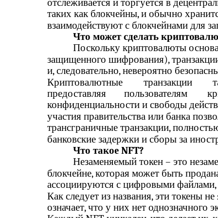
отслеживается и торгуется в децентра
таких как блокчейны, и обычно хранит
взаимодействуют с блокчейнами для за
Что может сделать криптовалю
Поскольку криптовалюты основа
защищенного шифрования), транзакци
и, следовательно, невероятно безопас
Криптовалютные
транзакции
т
предоставляя
пользователям
кр
конфиденциальности и свободы действ
участия правительства или банка позво
трансграничные транзакции, полност
банковские задержки и сборы за иност
Что такое NFT?
Незаменяемый токен – это незам
блокчейне, которая может быть продана
ассоциируются с цифровыми файлами, т
Как следует из названия, эти токены н
означает, что у них нет однозначного эк