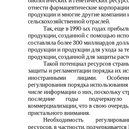
биологических и генетических ресурс
отнести фармацевтические корпорации
продукции и многие другие компании
сельскохозяйственной отраслей.
Так, еще в 1990-ых годах прибы
продукции, созданной с помощью испо
составляла более 300 миллиардов дол
продукции и продукции для ухода за т
продукции, созданной для защиты рас
Такой потенциал ресурсов стран
защиты и регламентации порядка их ис
иностранными
лицами.
Особенн
регулирования порядка использования 
числе информации о них, поскольку ст
последние
годы
подчеркнуло
коммерциализации, что в свою очередь
пристального внимания.
Необходимость
регулирован
ресурсов, в частности, подчеркиваетс