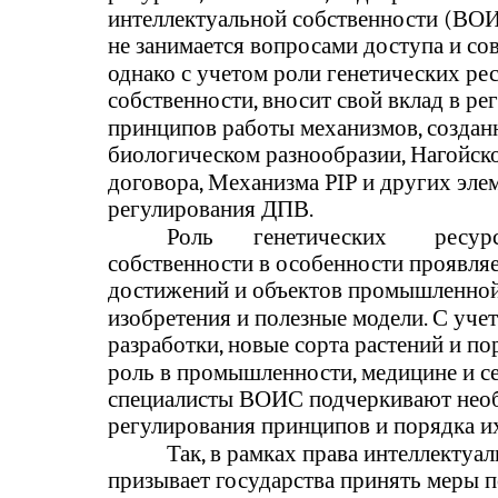
интеллектуальной собственности (ВОИ
не занимается вопросами доступа и со
однако с учетом роли генетических ре
собственности, вносит свой вклад в ре
принципов работы механизмов, создан
биологическом разнообразии, Нагойс
договора, Механизма PIP и других эл
регулирования ДПВ.
Роль
генетических
ресур
собственности в особенности проявля
достижений и объектов промышленной
изобретения и полезные модели. С уче
разработки, новые сорта растений и 
роль в промышленности, медицине и се
специалисты ВОИС подчеркивают необ
регулирования принципов и порядка и
Так, в рамках права интеллекту
призывает государства принять меры