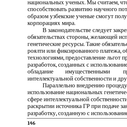
национальных ученых. Мы считаем, чт
способствовать развитию научного пот
образом узбекские ученые смогут пол
корпорациях мира.
В законодательстве следует закр
обязательствах стороны, желающей ис
генетические ресурсы. Такие обязател
роялти или фиксированного платежа, 
технологиями, предоставление льгот п
разработок, созданных с использовани
обладание
имущественными
п
интеллектуальной собственности и друг
Параллельно внедрению процеду
использование национальных генетичес
сфере интеллектуальной собственности
раскрытии источника ГР при подаче зая
разработку, созданную с использовани
146