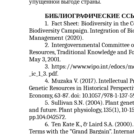
упущенной выгоде страны.
БИБЛИОГРАФИЧЕСКИЕ СС
1.
Fact Sheet: Biodiversity in the 
Biodiversity Campaign. Integration of B
Management (2020).
2.
Intergovernmental Committee on
Resources, Traditional Knowledge and Folk
May 3, 2001.
3.
https://www.wipo.int/edocs/md
_ic_1_3. pdf.
4.
Muzaka V. (2017). Intellectual 
Genetic Resources in Historical Perspect
Economy, 63-87. doi: 10.1057/978-1-137-5
5.
Sullivan S.N. (2004). Plant genet
and future. Plant physiology, 135(1), 10-1
pp.104.042572.
6.
Ten Kate K., & Laird S.A. (2000)
Terms with the “Grand Bargain”. Internati