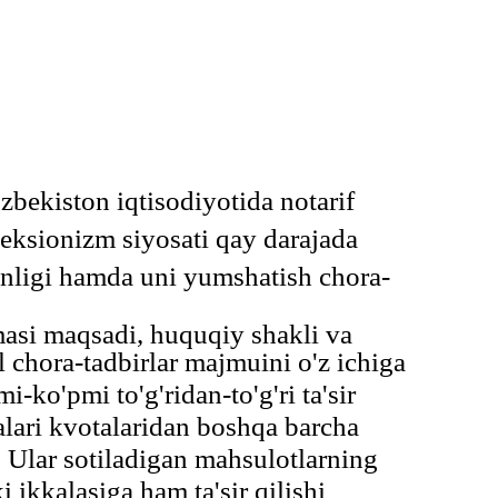
zbekiston iqtisodiyotida notarif
eksionizm siyosati qay darajada
anligi hamda uni yumshatish chora-
masi maqsadi, huquqiy shakli va
il chora-tadbirlar majmuini o'z ichiga
ko'pmi to'g'ridan-to'g'ri ta'sir
vkalari kvotalaridan boshqa barcha
i. Ular sotiladigan mahsulotlarning
 ikkalasiga ham ta'sir qilishi