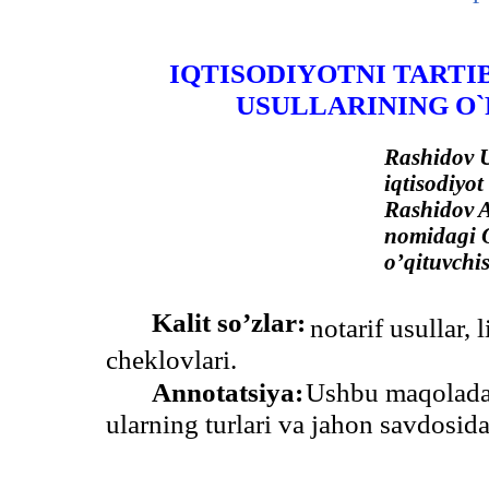
IQTISODIYOTNI TARTI
USULLARINING O`
Rashidov U
iqtisodiyot
Rashidov A
nomidagi O’
o’qituvchis
Kalit so’zlar:
notarif usullar, 
cheklovlari.
Annotatsiya:
Ushbu maqolada 
ularning turlari va jahon savdosida