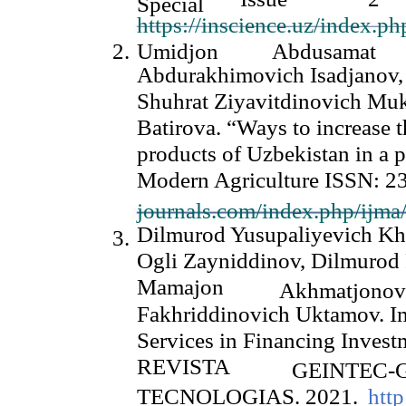
Special
https://inscience.uz/index.p
2.
Umidjon
Abdusamat
Abdurakhimovich Isadjanov,
Shuhrat Ziyavitdinovich Muk
Batirova. “Ways to increase th
products of Uzbekistan in a p
Modern Agriculture ISSN: 2
journals.com/index.php/ijma
Dilmurod Yusupaliyevich Kh
3.
Ogli Zayniddinov, Dilmurod
Mamajon
Akhmatjonov
Fakhriddinovich Uktamov. Im
Services in Financing Invest
REVISTA
GEINTEC-
TECNOLOGIAS. 2021.
http