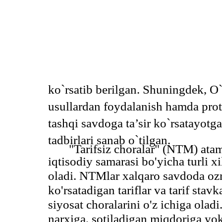
ko`rsatib berilgan. Shuningdek, O`
usullardan foydalanish hamda prot
tashqi savdoga ta’sir ko`rsatayotg
tadbirlari sanab o`tilgan.
"Tarifsiz choralar" (NTM) ata
iqtisodiy samarasi bo'yicha turli x
oladi. NTMlar xalqaro savdoda ozmi-
ko'rsatadigan tariflar va tarif sta
siyosat choralarini o'z ichiga olad
narxiga, sotiladigan miqdoriga yoki