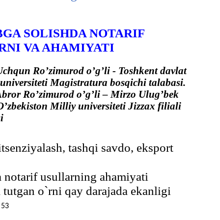
BGA SOLISHDA NOTARIF
RNI VA AHAMIYATI
chqun Ro’zimurod o’g’li - Toshkent davlat
 universiteti Magistratura bosqichi talabasi.
bror Ro’zimurod o’g’li – Mirzo Ulug’bek
zbekiston Milliy universiteti Jizzax filiali
i
litsenziyalash, tashqi savdo, eksport
notarif usullarning ahamiyati
 tutgan o`rni qay darajada ekanligi
53