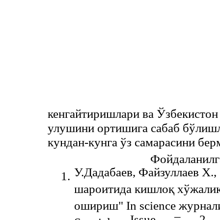
кенгайтиришлари ва Ўзбекистон
улушини ортишига сабаб бўлишл
кундан-кунга ўз самарасини бер
Фойдаланилг
У.Дадабаев, Файзуллаев Х.
1.
шароитида кишлоқ хўжалик
ошириш" In science журнал
–
Issue
2