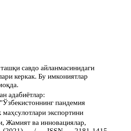
 ташқи савдо айланмасинидаги
ари керкак. Бу имкониятлар
моқда.
ан адабиётлар:
, "Ўзбекистоннинг пандемия
 маҳсулотлари экспортини
и, Жамият ва инновациялар,
(2021)
/
ISSN
2181-1415,