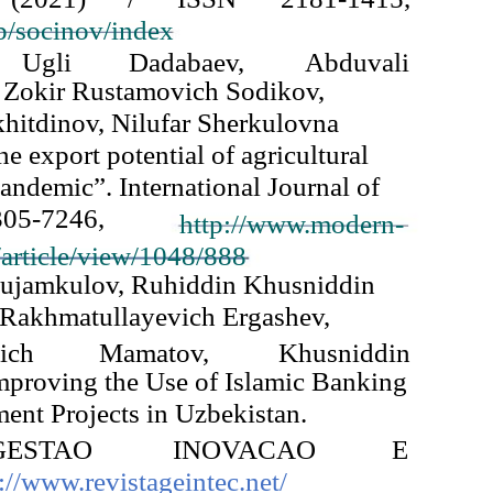
hp/socinov/index
Ugli
Dadabaev,
Abduvali
 Zokir Rustamovich Sodikov,
hitdinov, Nilufar Sherkulovna
e export potential of agricultural
andemic”. International Journal of
305-7246,
http://www.modern-
/article/view/1048/888
ujamkulov, Ruhiddin Khusniddin
 Rakhmatullayevich Ergashev,
ich
Mamatov,
Khusniddin
proving the Use of Islamic Banking
ment Projects in Uzbekistan.
GESTAO
INOVACAO
E
://www.revistageintec.net/