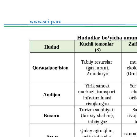
www.sci-p.uz
Hududlar bo‘yicha umuml
Kuchli tomonlar
Zai
Hudud
(S)
Tabiiy resurslar
mu
Qoraqalpog‘iston
(gaz, uran),
ekolo
Amudaryo
(Orol
Yirik sanoat
Yer
markazi, transport
ch
Andijon
infratuzilmasi
ort
rivojlangan
Turizm salohiyati
Sa
Buxoro
(tarixiy shahar),
rivo
tabiiy gaz
t
Qulay agroiqlim,
sanoat
Jizzax
erkin iqtisodiy