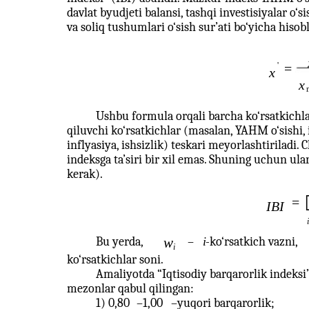
davlat byudjeti balansi, tashqi investisiyalar o‘si
va soliq tushumlari o‘sish sur’ati bo‘yicha hisob
'
=
x
x
Ushbu formula orqali barcha ko‘rsatkichlar 0
qiluvchi ko‘rsatkichlar (masalan, YAHM o‘sishi, i
inflyasiya, ishsizlik) teskari meyorlashtiriladi. 
indeksga ta’siri bir xil emas. Shuning uchun ularg
kerak).
=
IBI
i
Bu yerda,
w
–
i
-
ko‘rsatkich vazni,
i
ko‘rsatkichlar soni.
Amaliyotda “Iqtisodiy barqarorlik indeksi
mezonlar qabul qilingan:
1) 0,80
–
1,00
–
yuqori barqarorlik;