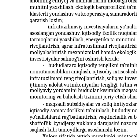
aholining ehtiyoj va manfaatlarini inobatga olish
muhitni yaxshilash, ekologik barqarorlikni ta’mi
klasterli yondashuv va kooperasiya, samaradorli
qaratish lozim;
-
infratuzilmaviy investisiyalarni yo‘nalt
asoslangan yondashuv, iqtisodiy faollik nuqtalari
tarmoqlarini yaxshilash, energetika ta’minotin
rivojlantirish, agrar infratuzilmani rivojlantiri
moliyalashtirish mexanizmlari hamda ekologik b
investisiyalar salmog‘ini oshirish kerak;
-
hududlararo iqtisodiy tenglikni ta’minl
nomutanosiblikni aniqlash, iqtisodiy ixtisoslash
infratuzilmani teng rivojlantirish, soliq va inve
ijtimoiy adolat va imkoniyatlar tengligi, ta’lim
moliyaviy yordamini hududlar kesimida maqsad
monitoring va baholash tizimini joriy etish shar
-
maqsadli subsidiyalar va soliq imtiyozlar
iqtisodiy samaradorlikni ta’minlash, hududiy n
yo‘nalishlarni rag‘batlantirish, vaqtinchalik va
shaffoflik, byudjetga yuklama darajasini nazorat
saqlash kabi tamoyillarga asoslanishi lozim.
Xulosa sifatida aytish mumkinki, mintaqal