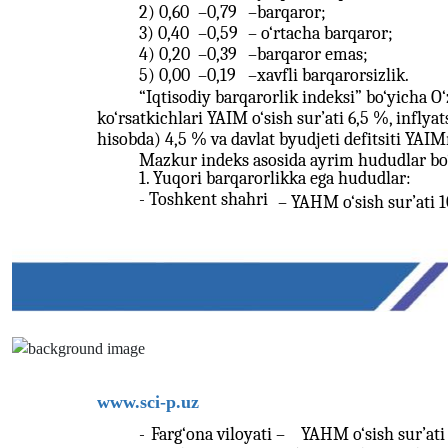
2) 0,60
–
0,79
–
barqaror;
3) 0,40
–
0,59
–
o‘rtacha barqaror;
4) 0,20
–
0,39
–
barqaror emas;
5) 0,00
–
0,19
–
xavfli barqarorsizlik.
“Iqtisodiy barqarorlik indeksi” bo‘yicha 
ko‘rsatkichlari YAIM o‘sish sur’ati 6,5 %, inflyat
hisobda) 4,5 % va davlat byudjeti defitsiti YAIMn
Mazkur indeks asosida ayrim hududlar bo‘yi
1. Yuqori barqarorlikka ega hududlar:
- Toshkent shahri
–
YAHM o‘sish sur’ati 
www.sci-p.uz
-
Farg‘ona viloyati –
YAHM o‘sish sur’ati 1