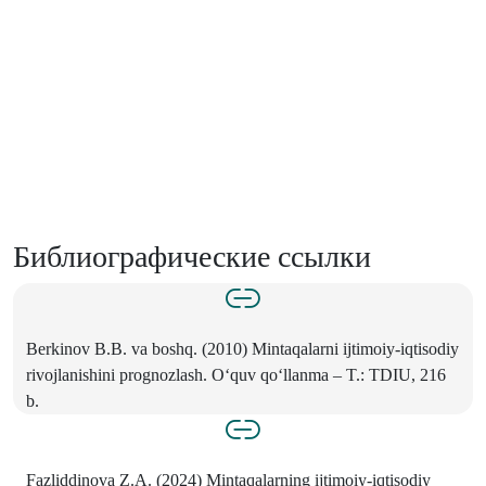
Библиографические ссылки
Berkinov B.B. va boshq. (2010) Mintaqalarni ijtimoiy-iqtisodiy
rivojlanishini prognozlash. O‘quv qo‘llanma – T.: TDIU, 216
b.
Fazliddinova Z.A. (2024) Mintaqalarning ijtimoiy-iqtisodiy