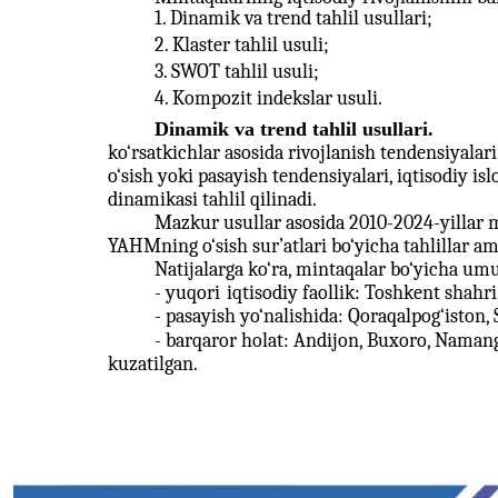
1. Dinamik va trend tahlil usullari;
2. Klaster tahlil usuli;
3. SWOT tahlil usuli;
4. Kompozit indekslar usuli.
Dinamik va trend tahlil usullari.
ko‘rsatkichlar asosida rivojlanish tendensiyal
o‘sish yoki pasayish tendensiyalari, iqtisodiy isl
dinamikasi tahlil qilinadi.
Mazkur usullar asosida 2010-2024-yillar
YAHMning o‘sish sur’atlari bo‘yicha tahlillar ama
Natijalarga ko‘ra, mintaqalar bo‘yicha um
- yuqori
iqtisodiy faollik: Toshkent shahr
-
pasayish yo‘nalishida: Qoraqalpog‘iston,
- barqaror holat: Andijon, Buxoro, Namang
kuzatilgan.