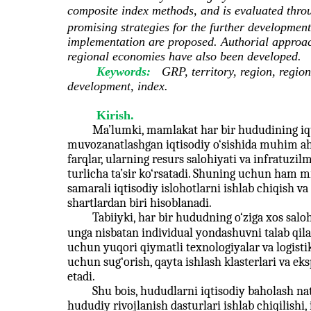
composite index methods, and is evaluated thr
promising strategies for the further development 
implementation are proposed. Authorial approac
regional economies have also been developed.
Keywords:
GRP, territory, region, regio
development, index.
Kirish.
Ma’lumki, mamlakat har bir hududining iqt
muvozanatlashgan iqtisodiy o‘sishida muhim aha
farqlar, ularning resurs salohiyati va infratuzil
turlicha ta’sir ko‘rsatadi. Shuning uchun ham mi
samarali iqtisodiy islohotlarni ishlab chiqish v
shartlardan biri hisoblanadi.
Tabiiyki, har bir hududning o‘ziga xos saloh
unga nisbatan individual yondashuvni talab qila
uchun yuqori qiymatli texnologiyalar va logist
uchun sug‘orish, qayta ishlash klasterlari va e
etadi.
Shu bois, hududlarni iqtisodiy baholash nat
hududiy rivojlanish dasturlari ishlab chiqilishi