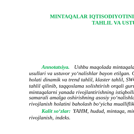
MINTAQALAR IQTISODIYOTINI
TAHLIL VA US
Annotatsiya.
Ushbu maqolada mintaqalar 
usullari va ustuvor yo‘nalishlar bayon etilgan.
holati dinamik va trend tahlil, klaster tahlil, S
tahlil qilinib, taqqoslama solishtirish orqali 
mintaqalarni yanada rivojlantirishning istiqbolli
samarali amalga oshirishning asosiy yo‘nalishlar
rivojlanish holatini baholash bo‘yicha muallifli
Kalit so‘zlar:
YAHM, hudud, mintaqa, mintaq
rivojlanish, indeks.