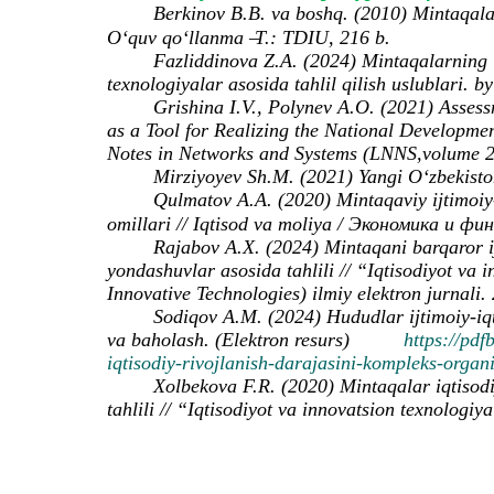
Berkinov B.B. va boshq. (2010) Mintaqalarn
O‘quv qo‘llanma –
T.: TDIU, 216 b.
Fazliddinova Z.A. (2024) Mintaqalarning ij
texnologiyalar asosida tahlil qilish uslublari. 
Grishina I.V., Polynev A.O. (2021) Assess
as a Tool for Realizing the National Developmen
Notes in Networks and Systems (LNNS,volume 2
Mirziyoyev Sh.M. (2021) Yangi Oʻzbekiston
Qulmatov A.A. (2020) Mintaqaviy ijtimoiy-
omillari // Iqtisod va moliya / Экономика и фи
Rajabov A.X. (2024) Mintaqani barqaror ijt
yondashuvlar asosida tahlili // “Iqtisodiyot va
Innovative Technologies) ilmiy elektron jurnali.
Sodiqov A.M. (2024) Hududlar ijtimoiy-iqt
va baholash. (Elektron resurs)
https://pdf
iqtisodiy-rivojlanish-darajasini-kompleks-organ
Xolbekova F.R. (2020) Mintaqalar iqtisodiy
tahlili // “Iqtisodiyot va innovatsion texnologiy