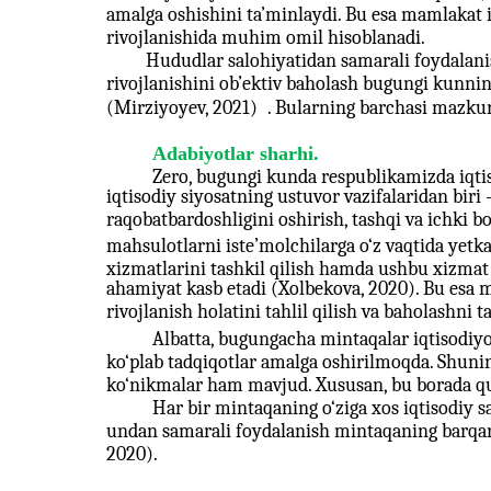
amalga oshishini ta’minlaydi. Bu esa mamlakat 
rivojlanishida muhim omil hisoblanadi.
Hududlar salohiyatidan samarali foydalanis
rivojlanishini ob’ektiv baholash bugungi kunni
(Mirziyoyev, 2021)
. Bularning barchasi mazkur
Adabiyotlar sharhi.
Zero, bugungi kunda respublikamizda iqtis
iqtisodiy siyosatning ustuvor vazifalaridan biri
raqobatbardoshligini oshirish, tashqi va ichki b
mahsulotlarni iste’molchilarga o‘z vaqtida yetk
xizmatlarini tashkil qilish hamda ushbu xizma
ahamiyat kasb etadi (Xolbekova, 2020). Bu esa 
rivojlanish holatini tahlil qilish va baholashni t
Albatta, bugungacha mintaqalar iqtisodiyo
ko‘plab tadqiqotlar amalga oshirilmoqda. Shuni
ko‘nikmalar ham mavjud. Xususan, bu borada qu
Har bir mintaqaning o‘ziga xos iqtisodiy sa
undan samarali foydalanish mintaqaning barqaro
2020).