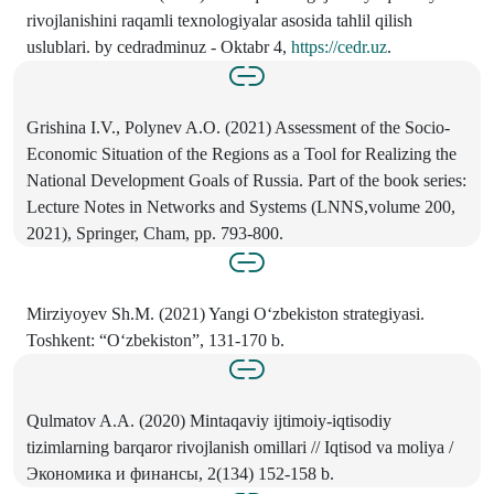
rivojlanishini raqamli texnologiyalar asosida tahlil qilish
uslublari. by cedradminuz - Oktabr 4,
https://cedr.uz
.
Grishina I.V., Polynev A.O. (2021) Assessment of the Socio-
Economic Situation of the Regions as a Tool for Realizing the
National Development Goals of Russia. Part of the book series:
Lecture Notes in Networks and Systems (LNNS,volume 200,
2021), Springer, Cham, pp. 793-800.
Mirziyoyev Sh.M. (2021) Yangi Oʻzbekiston strategiyasi.
Toshkent: “Oʻzbekiston”, 131-170 b.
Qulmatov A.A. (2020) Mintaqaviy ijtimoiy-iqtisodiy
tizimlarning barqaror rivojlanish omillari // Iqtisod va moliya /
Экономика и финансы, 2(134) 152-158 b.