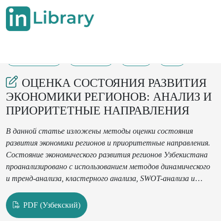
29-05-2025
118-125
34
7
ОЦЕНКА СОСТОЯНИЯ РАЗВИТИЯ
ЭКОНОМИКИ РЕГИОНОВ: АНАЛИЗ И
ПРИОРИТЕТНЫЕ НАПРАВЛЕНИЯ
В данной статье изложены методы оценки состояния
развития экономики регионов и приоритетные направления.
Состояние экономического развития регионов Узбекистана
проанализировано с использованием методов динамического
и тренд-анализа, кластерного анализа, SWOT-анализа и
методов составных индексов, а также оценено на основе
сравнительного сопоставления и группировки. Кроме того,
PDF (Узбекский)
предложены перспективные стратегии дальнейшего