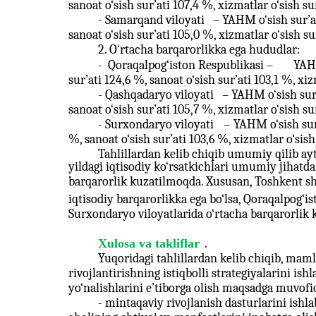
sanoat o‘sish sur’ati 107,4 %, xizmatlar o‘sish su
- Samarqand viloyati
–
YAHM o‘sish sur’ati
sanoat o‘sish sur’ati 105,0 %, xizmatlar o‘sish su
2. O‘rtacha barqarorlikka ega hududlar:
-
Qoraqalpog‘iston Respublikasi –
YAHM
sur’ati 124,6 %, sanoat o‘sish sur’ati 103,1 %, xiz
- Qashqadaryo viloyati
–
YAHM o‘sish sur’a
sanoat o‘sish sur’ati 105,7 %, xizmatlar o‘sish su
- Surxondaryo viloyati
–
YAHM o‘sish sur’
%, sanoat o‘sish sur’ati 103,6 %, xizmatlar o‘sish
Tahlillardan kelib chiqib umumiy qilib a
yildagi iqtisodiy ko‘rsatkichlari umumiy jihatdan
barqarorlik kuzatilmoqda. Xususan, Toshkent sh
iqtisodiy barqarorlikka ega bo‘lsa, Qoraqalpog‘i
Surxondaryo viloyatlarida o‘rtacha barqarorlik
Xulosa va takliflar
.
Yuqoridagi tahlillardan kelib chiqib, mam
rivojlantirishning istiqbolli strategiyalarini is
yo‘nalishlarini e’tiborga olish maqsadga muvofi
- mintaqaviy rivojlanish dasturlarini ishl