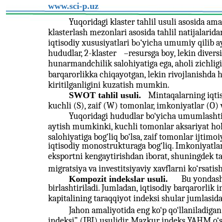
www.sci-p.uz
Yuqoridagi klaster tahlil usuli asosida am
klasterlash mezonlari asosida tahlil natijalari
iqtisodiy xususiyatlari bо‘yicha umumiy qilib a
hududlar, 2-klaster
–
resursga boy, lekin diversi
hunarmandchilik salohiyatiga ega, aholi zichli
barqarorlikka chiqayotgan, lekin rivojlanishda 
kiritilganligini kuzatish mumkin.
SWOT tahlil usuli.
Mintaqalarning iqtis
kuchli (S), zaif (W) tomonlar, imkoniyatlar (O) 
Yuqoridagi hududlar bo‘yicha umumlashtiri
aytish mumkinki, kuchli tomonlar aksariyat hol
salohiyatiga bog‘liq bo‘lsa, zaif tomonlar ijtimoi
iqtisodiy monostrukturaga bog‘liq. Imkoniyatlar
eksportni kengaytirishdan iborat, shuningdek tah
migratsiya va investitsiyaviy xavflarni ko‘rsatis
Kompozit indekslar usuli.
Bu yondash
birlashtiriladi. Jumladan, iqtisodiy barqarorlik 
kapitalining taraqqiyot indeksi shular jumlasid
Jahon amaliyotida eng ko‘p qo‘llaniladigan
indeksi” (IBI) usulidir. Mazkur indeks YAHM o‘sish