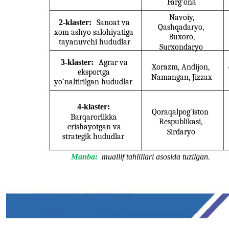
Farg‘ona
Navoiy,
2-klaster:
Sanoat va
Qashqadaryo,
xom ashyo salohiyatiga
Buxoro,
tayanuvchi hududlar
Surxondaryo
3-klaster:
Agrar va
Xorazm, Andijon,
eksportga
Namangan, Jizzax
yo‘naltirilgan hududlar
4-klaster:
Qoraqalpog‘iston
Barqarorlikka
Respublikasi,
erishayotgan va
Sirdaryo
strategik hududlar
Manba:
muallif tahlillari asosida tuzilgan.