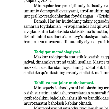
(Rajabov, 2024).
Mintaqalar barqaror ijtimoiy-iqtisodiy rv
umumiy demografik vaziyatni, atrof-muhitning ho
integral koʻrsatkichlardan foydalangan
(Grish
Demak, Har bir hududning tabiiy, iqtisodiy 
samarali foydalanish
–
rivojlanishda hal qiluvc
rivojlanishtni baholashda statistik ma’lumotlar, 
tizimli tahlil usullari o‘zaro uyg‘unlashgan hol
barqaror va muvozanatli hududiy siyosat yuritis
Tadqiqot metodologiyasi.
Mazkur tadqiqotda statistik kuzatish, taqqo
jadval, dinamik va trend tahlil usullari, klaster 
indekslar usullaridan foydalanilgan. Statistik ta
statistika qo‘mitasining rasmiy statistik ma’lum
Tahlil va natijalar muhokamasi.
Mintaqaviy iqtisodiyotni baholashning aso
o‘sish sur’atini aniqlash, resurslardan samarali 
jozibadorlikni baholash, ishsizlik va bandlik da
muvozanatni baholash kabilar olinadi.
Mintaqalarning iqtisodiy rivojlanishini ba