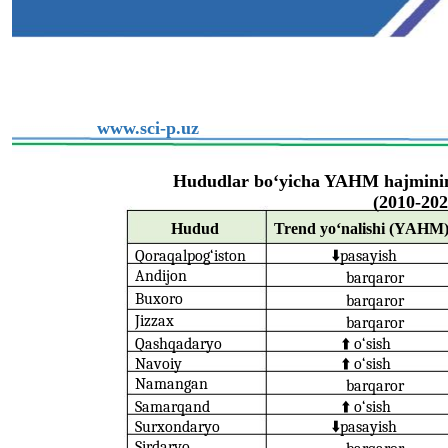
www.sci-p.uz
Hududlar bo‘yicha YAHM hajmining 
(2010-202
Hudud
Trend yo‘nalishi (YAHM
Qoraqalpog‘iston
⬇️
pasayish
Andijon
barqaror
Buxoro
barqaror
Jizzax
barqaror
Qashqadaryo
⬆️
o‘sish
Navoiy
⬆️
o‘sish
Namangan
barqaror
Samarqand
⬆️
o‘sish
Surxondaryo
⬇️
pasayish
Sirdaryo