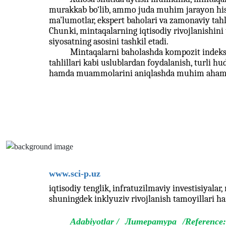
murakkab bo‘lib, ammo juda muhim jarayon hiso
ma’lumotlar, ekspert baholari va zamonaviy tahli
Chun
ki, mintaqalarning iqtisodiy rivojlanishini
siyosatning asosini tashkil etadi.
Mintaqalarni baholashda kompozit indekslar
tahlillari kabi uslublardan foydalanish, turli hu
hamda muammolarini aniqlashda muhim ahamiyat
www.sci-p.uz
iqtisodiy tenglik, infratuzilmaviy investisiyalar,
shuningdek inklyuziv rivojlanish tamoyillari ha
Adabiyotlar /
Литература
/Reference: