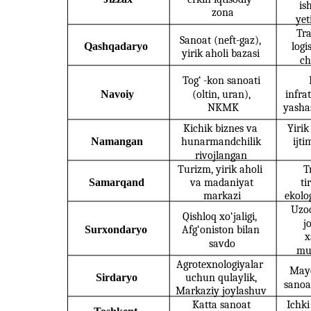
is
zona
yet
Tra
Sanoat (neft-gaz),
Qashqadaryo
logi
yirik aholi bazasi
ch
Tog‘
-kon sanoati
Navoiy
(oltin, uran),
infra
NKMK
yashas
Kichik biznes va
Yirik
Namangan
hunarmandchilik
ijt
rivojlangan
Turizm, yirik aholi
T
Samarqand
va madaniyat
ti
markazi
ekolo
Uzoq
Qishloq xo‘jaligi,
j
Surxondaryo
Afg‘oniston bilan
x
savdo
mu
Agrotexnologiyalar
Mayd
Sirdaryo
uchun qulaylik,
sanoa
Markaziy joylashuv
Katta sanoat
Ichki