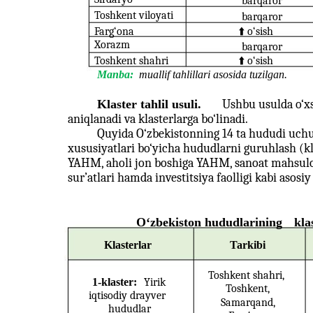
barqaror
Toshkent viloyati
barqaror
Farg‘ona
⬆️
o‘sish
Xorazm
barqaror
Toshkent shahri
⬆️
o‘sish
Manba:
muallif tahlillari asosida tuzilgan.
Klaster tahlil usuli.
Ushbu usulda o‘xs
aniqlanadi va klasterlarga bo‘linadi.
Quyida O‘zbekistonning 14 ta hududi uchun 
xususiyatlari bo‘yicha hududlarni guruhlash (kl
YAHM, aholi jon boshiga YAHM, sanoat mahsulot
sur’atlari hamda investitsiya faolligi kabi asosiy 
O‘zbekiston hududlarining
kla
Klasterlar
Tarkibi
Toshkent shahri,
1-klaster:
Yirik
Toshkent,
iqtisodiy drayver
Samarqand,
hududlar