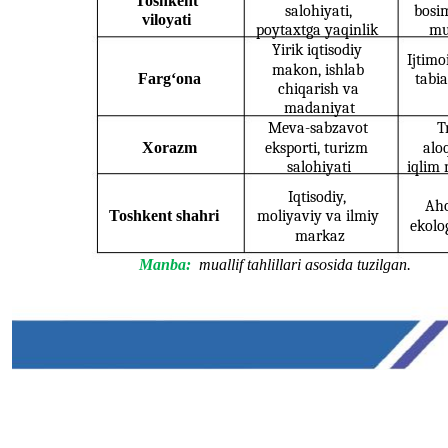
Toshkent
salohiyati,
bosi
viloyati
poytaxtga yaqinlik
mu
Yirik iqtisodiy
Ijtimo
makon, ishlab
Farg‘ona
tabia
chiqarish va
madaniyat
Meva-sabzavot
T
Xorazm
eksporti, turizm
aloq
salohiyati
iqlim
Iqtisodiy,
Aho
Toshkent shahri
moliyaviy va ilmiy
ekolo
markaz
Manba:
muallif tahlillari asosida tuzilgan.