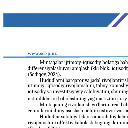
www.sci-p.uz
Mintaqalar ijtimoiy-iqtisodiy holatiga bah
differensiyalashuvni aniqlash ikki blok: iqtiso
(Sodiqov, 2024).
Hududlarni barqaror va jadal rivojlantir
ijtimoiy-iqtisodiy rivojlanishini, tabiiy xomash
iqtisodiy va investitsiyaviy salohiyatini, shuni
ustunliklarini baholashning yagona tizimi joriy 
Mintaqaning rivojlanish yo‘llarini real b
echimlarini ilmiy asoslash uchun ustuvor varian
Hududlar salohiyatidan samarali foydalani
rivojlanishini ob’ektiv baholash bugungi kunni