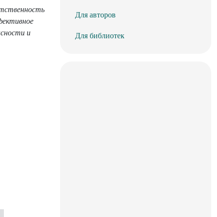
етственность
Для авторов
фективное
асности и
Для библиотек