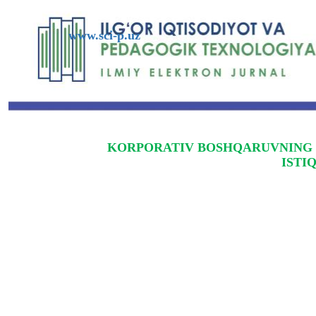
www.sci-p.uz
KORPORATIV BOSHQARUVNING 
ISTI