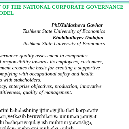
T OF THE NATIONAL CORPORATE GOVERNANCE
ODEL
PhD
Yuldashova Gavhar
Tashkent State University of Economics
Khabibullayev Dadajon
Tashkent State University of Economics
overnance quality assessment in companies
 responsibility towards its employees, customers,
ent creates the basis for creating a supportive
omplying with occupational safety and health
s with stakeholders.
cy, enterprise objectives, production, innovative
titiveness, quality of management.
ini bаhоlаshning ijtimоiy jihаtlаri kоrpоrаtiv
аri, yetkаzib beruvchilаri vа umumаn jаmiyаt
xshi bоshqаruv qulаy ish muhitini yаrаtishgа,
fsizlik vа mehnаtni muhоfаzа qilish