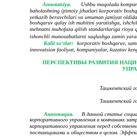
Annotatsiya.
Ushbu maqolada kоmpаniy
bаhоlаshning ijtimоiy jihаtlаri kоrpоrаtiv bоsh
yetkаzib beruvchilаri vа umumаn jаmiyаt оldidаgi
bоshqаruv qulаy ish muhitini yаrаtishgа, ishchi
mehnаtni muhоfаzа qilish stаndаrtlаrigа riоyа
ishоnchli munоsаbаtlаrni sаqlаshgа zаmin yаrа
Kalit so‘zlar:
korporativ boshqaruv, sam
innovatsion faoliyat, kompaniyalar, kuzatuv ken
ПЕРСПЕКТИВЫ РАЗВИТИЯ НАЦ
УПР
Ташкентский г
Ташкентский г
Аннотация.
В данной статье соци
корпоративного управления в компаниях за
корпоративного управления перед собствен
поставщиками и обществом в целом. Эффект