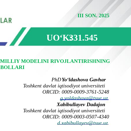
III SON. 2025
UOʻK:
331.545
MILLIY MODELINI RIVOJLANTIRISHNING
QBOLLARI
PhD
Yo‘ldashova Gavhar
Toshkent davlat iqtisodiyot universiteti
ORCID: 0009-0009-3761-5248
g.yoldashova@tsue.uz
Xabibullayev Dadajon
Toshkent davlat iqtisodiyot universiteti
ORCID: 0009-0003-0507-4340
d.xabibullayev@tsue.uz