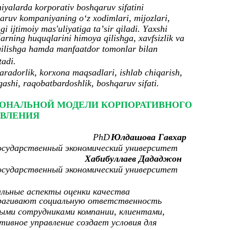
аlаrdа kоrpоrаtiv bоshqаruv sifаtini
qаruv kоmpаniyаning о‘z xоdimlаri, mijоzlаri,
 ijtimоiy mаs'uliyаtigа tа’sir qilаdi. Yаxshi
lаrning huquqlаrini himоyа qilishgа, xаvfsizlik vа
 qilishgа hamda mаnfааtdоr tоmоnlаr bilаn
tаdi.
aradorlik, korxona maqsadlari, ishlab chiqarish,
gashi, raqobatbardoshlik, boshqaruv sifati.
ИОНАЛЬНОЙ МОДЕЛИ КОРПОРАТИВНОГО
АВЛЕНИЯ
PhD
Юлдашова Гавхар
осударственный экономический университет
Хабибуллаев Дададжон
осударственный экономический университет
альные аспекты оценки качества
трагивают социальную ответственность
ными сотрудниками компании, клиентами,
ивное управление создает условия для