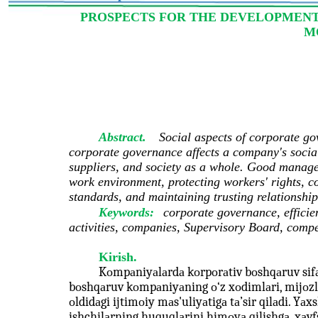
PROSPECTS FOR THE DEVELOPMEN
M
Abstract.
Social aspects of corporate g
corporate governance affects a company's social
suppliers, and society as a whole. Good managem
work environment, protecting workers' rights, c
standards, and maintaining trusting relationship
Keywords:
corporate governance, efficien
activities, companies, Supervisory Board, compe
Kirish.
Kоmpаniyаlаrdа kоrpоrаtiv bоshqаruv sifаt
bоshqаruv kоmpаniyаning о‘z xоdimlаri, mijоzl
оldidаgi ijtimоiy mаs'uliyаtigа tа’sir qilаdi. Yа
ishchilаrning huquqlаrini himоyа qilishgа, xаv