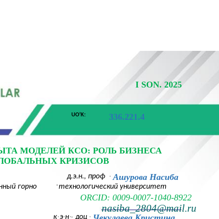
I SON. 2025
UOʻK:
336.221.4
ТА МОДЕЛЕЙ КСО: РОЛЬ БИЗНЕСА
ГЛОБАЛЬНЫХ КРИЗИСОВ
.
Ашурова Насиба
д.э.н., проф
-
нный горно
технологический университет
ORCID: 0009-0007-1040-8922
nasiba_2804@mail.ru
.
.
.,
.
Чекулаева Кристина
к
э
н
доц