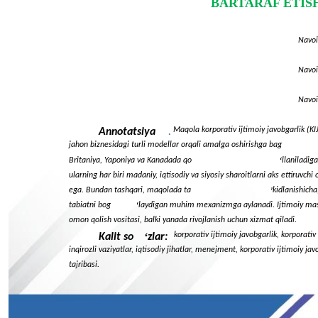
BARTARAF ETIS
Navoi
Navoi
Navoi
.
Maqola korporativ ijtimoiy javobgarlik (KIJ
Annotatsiya
jahon biznesidagi turli modellar orqali amalga oshirishga bag
Britaniya, Yaponiya va Kanadada qo
llaniladig
‘
ularning har biri madaniy, iqtisodiy va siyosiy sharoitlarni aks ettiruvchi 
ega. Bundan tashqari, maqolada ta
kidlanishicha
’
tabiatni bog
laydigan muhim mexanizmga aylanadi. Ijtimoiy ma
‘
omon qolish vositasi, balki yanada rivojlanish uchun xizmat qiladi.
‘
korporativ ijtimoiy javobgarlik, korporativ
Kalit so
zlar:
inqirozli vaziyatlar, iqtisodiy jihatlar, menejment, korporativ ijtimoiy jav
tajribasi.