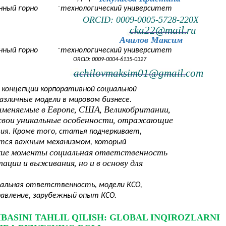
-
нный горно
технологический университет
ORCID: 0009-0005-5728-220X
cka22@mail.ru
Ачилов Максим
-
нный горно
технологический университет
ORCID: 0009-0004-6135-0327
achilovmaksim01@gmail.com
 концепции корпоративной социальной
азличные модели в мировом бизнесе.
меняемые в Европе, США, Великобритании,
 свои уникальные особенности, отражающие
вия. Кроме того, статья подчеркивает,
вится важным механизмом, который
акие моменты социальная ответственность
ции и выживания, но и в основу для
иальная ответственность, модели КСО,
равление, зарубежный опыт КСО.
BASINI TAHLIL QILISH: GLOBAL INQIROZLARNI