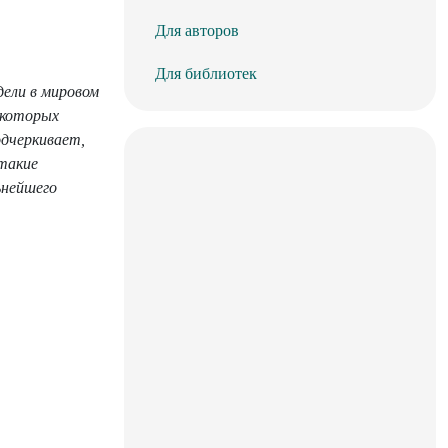
Для авторов
Для библиотек
дели в мировом
 которых
одчеркивает,
такие
ьнейшего