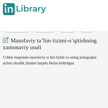
14-10-2022
161-162
436
52
Masofaviy ta’lim tizimi-o’qitishning
zamonaviy usuli
Ushbu maqolada masofaviy ta’lim tizimi va uning pedagoglar
uchun afzallik jihatlari haqida fikrlar keltirilgan