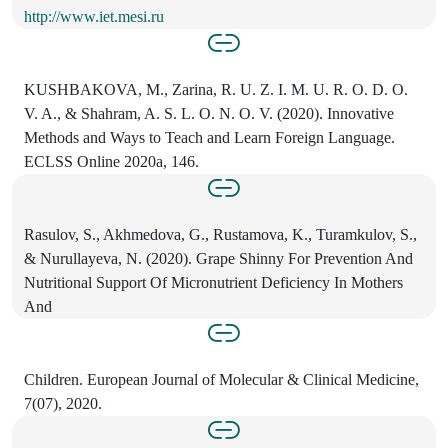
http://www.iet.mesi.ru
KUSHBAKOVA, M., Zarina, R. U. Z. I. M. U. R. O. D. О.
V. A., & Shahram, A. S. L. O. N. О. V. (2020). Innovative
Methods and Ways to Teach and Learn Foreign Language.
ECLSS Online 2020a, 146.
Rasulov, S., Akhmedova, G., Rustamova, K., Turamkulov, S.,
& Nurullayeva, N. (2020). Grape Shinny For Prevention And
Nutritional Support Of Micronutrient Deficiency In Mothers
And
Children. European Journal of Molecular & Clinical Medicine,
7(07), 2020.