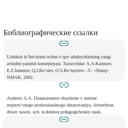
Библиографические ссылки
Uzluksiz ta‘lim tizimi uchun o‘quv adabiyotlarining yangi
avlodini yaratish konsepsiyasi. Tuzuvchilar: A.A.Karimov,
E.Z.Imamov, Q.LRo‘ziev, O.S.Bo‘tayorov. -T.: «Sharq»
NMAK. 2002.
Andreev A.A. Distansionnoe obuchenie v sisteme
neprero‘vnogo professionalnogo obrazovaniya. Avtoreferat.
disser. nasois. uch. st.doktora pedagogicheskix nauk.