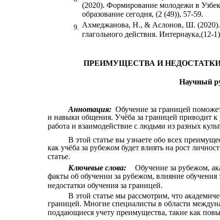
(2020). Формирование молодежи в Узбек
образование сегодня, (2 (49)), 57-59.
Ахмеджанова, Н., & Аслонов, Ш. (2020)
9.
глагольного действия. Интернаука,(12-1),
ПРЕИМУЩЕСТВА И НЕДОСТАТКИ
Научный р
Аннотация:
Обучение за границей поможе
и навыки общения. Учёба за границей приводит к
работа и взаимодействие с людьми из разных культ
В этой статье вы узнаете обо всех преимуще
как учёба за рубежом будет влиять на рост личност
статье.
Ключевые слова:
Обучение за рубежом, ак
факты об обучении за рубежом, влияние обучения 
недостатки обучения за границей.
В этой статье мы рассмотрим, что академиче
границей. Многие специалисты в области междун
поддающиеся учету преимущества, такие как пов