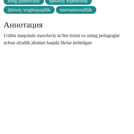
keng qamrovlilik
iqtisodiy tejamkorlik
ijtimoiy tenghuquqlilik
internatsionallilik
Аннотация
Ushbu maqolada masofaviy ta’lim tizimi va uning pedagoglar
uchun afzallik jihatlari haqida fikrlar keltirilgan