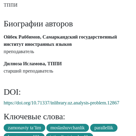
ТППИ
Биографии авторов
Ойбек Раббимов, Самаркандский государственный
институт иностранных языков
преподаватель
Дилноза Исламова, ТППИ
старший преподаватель
DOI:
https://doi.org/10.71337/inlibrary.uz.analysis-problem.12867
Ключевые слова:
zamonaviy ta’lim
moslashuvchanlik
parallellik