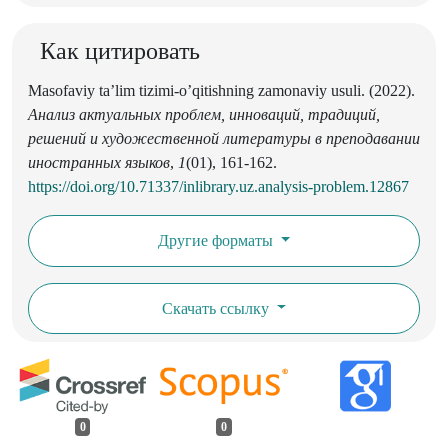
Как цитировать
Masofaviy ta’lim tizimi-o’qitishning zamonaviy usuli. (2022).
Анализ актуальных проблем, инноваций, традиций,
решений и художественной литературы в преподавании
иностранных языков
,
1
(01), 161-162.
https://doi.org/10.71337/inlibrary.uz.analysis-problem.12867
Другие форматы
Скачать ссылку
0
0