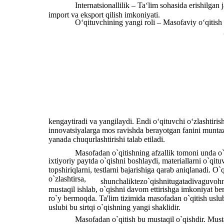
Internatsionallilik – Ta‘lim sohasida erishilgan
import va eksport qilish imkoniyati.
O‘qituvchining yangi roli – Masofaviy o‘qitish 
kengaytiradi va yangilaydi. Endi o‘qituvchi o‘zlashtirish
innovatsiyalarga mos ravishda berayotgan fanini muntaz
yanada chuqurlashtirishi talab etiladi.
Masofadan o`qitishning afzallik tomoni unda o`q
ixtiyoriy paytda o`qishni boshlaydi, materiallarni o`qituv
topshiriqlarni, testlarni bajarishiga qarab aniqlanadi. 
o`zlashtirsa,
shunchaliktezo`qishnitugatadivaguvoh
mustaqil ishlab, o`qishni davom ettirishga imkoniyat beri
ro`y bermoqda. Ta'lim tizimida masofadan o`qitish uslub
uslubi bu sirtqi o`qishning yangi shaklidir.
Masofadan o`qitish bu mustaqil o`qishdir. Musta