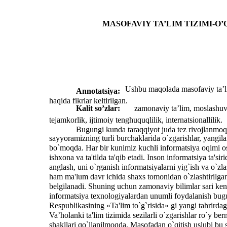
MASOFAVIY TA’LIM TIZIMI-O
Ushbu maqolada masofaviy ta’lim
Annotatsiya:
haqida fikrlar keltirilgan.
Kalit so’zlar:
zamonaviy ta’lim, moslashuvch
tejamkorlik, ijtimoiy tenghuquqlilik, internatsionallilik.
Bugungi kunda taraqqiyot juda tez rivojlanmoq
sayyoramizning turli burchaklarida o`zgarishlar, yangil
bo`moqda. Har bir kunimiz kuchli informatsiya oqimi o
ishxona va ta'tilda ta'qib etadi. Inson informatsiya ta'si
anglash, uni o`rganish informatsiyalarni yig`ish va o`zlas
ham ma'lum davr ichida shaxs tomonidan o`zlashtirilgan 
belgilanadi. Shuning uchun zamonaviy bilimlar sari keng
informatsiya texnologiyalardan unumli foydalanish bug
Respublikasining «Ta'lim to`g`risida» gi yangi tahrird
Va’holanki ta'lim tizimida sezilarli o`zgarishlar ro`y b
shakllari qo`llanilmoqda. Masofadan o`qitish uslubi bu s