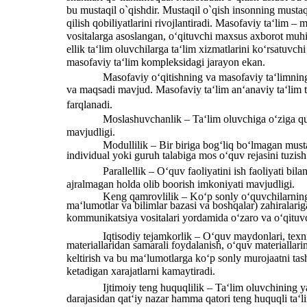
bu mustaqil o`qishdir. Mustaqil o`qish insonning mustaqi
qilish qobiliyatlarini rivojlantiradi. Masofaviy ta‘lim 
vositalarga asoslangan, o‘qituvchi maxsus axborot muhi
ellik ta‘lim oluvchilarga ta‘lim xizmatlarini ko‘rsatuvc
masofaviy ta‘lim kompleksidagi jarayon ekan.
Masofaviy o‘qitishning va masofaviy ta‘limning 
va maqsadi mavjud. Masofaviy ta‘lim an‘anaviy ta‘lim tu
farqlanadi.
Moslashuvchanlik – Ta‘lim oluvchiga o‘ziga qula
mavjudligi.
Modullilik – Bir biriga bog‘liq bo‘lmagan must
individual yoki guruh talabiga mos o‘quv rejasini tuzis
Parallellik – O‘quv faoliyatini ish faoliyati bila
ajralmagan holda olib boorish imkoniyati mavjudligi.
Keng qamrovlilik – Ko‘p sonly o‘quvchilarning
ma‘lumotlar va bilimlar bazasi va boshqalar) zahiralarig
kommunikatsiya vositalari yordamida o‘zaro va o‘qituvc
Iqtisodiy tejamkorlik – O‘quv maydonlari, texnik
materiallaridan samarali foydalanish, o‘quv materiallarin
keltirish va bu ma‘lumotlarga ko‘p sonly murojaatni tash
ketadigan xarajatlarni kamaytiradi.
Ijtimoiy teng huquqlilik – Ta‘lim oluvchining y
darajasidan qat‘iy nazar hamma qatori teng huquqli ta‘l