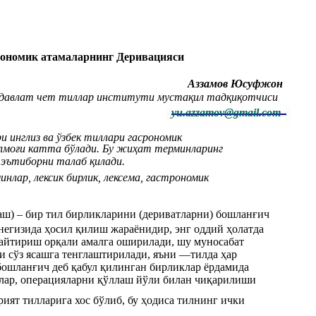
трономик атамаларнинг Деривацияси
Aззамов Юсуфжон
давлат чет тиллар институти мустақил тадқиқотчиси
yu.azzamov@gmail.com
 инглиз ва ўзбек тиллари гасрономик
лмоғи катта бўлади. Бу жиҳат терминларинг
 эътиборни талаб қилади.
нлар, лексик бирлик, лексема, гастрономик
ясаш) – бир тил бирликларини (дериватларни) бошланғич
негизида ҳосил қилиш жараёнидир, энг оддий ҳолатда
гайтириш орқали амалга оширилади, шу муносабат
ки сўз ясашга тенглаштирилади, яъни ―тилда ҳар
ошланғич деб қабул қилинган бирликлар ёрдамида
лар, операцияларни қўллаш йўли билан чиқарилиши
ият тилларига хос бўлиб, бу ҳодиса тилнинг ички