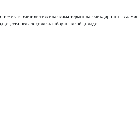
срономик терминологиясида ясама терминлар миқдорининг салмо
адқиқ этишга алоҳида эътиборни талаб қилади