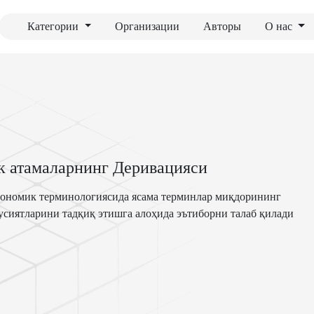
Категории
Организации
Авторы
О нас
ик атамаларнинг Деривацияси
срономик терминологиясида ясама терминлар миқдорининг
усиятларини тадқиқ этишга алоҳида эътиборни талаб қилади