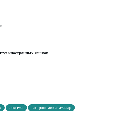
ов
итут иностранных языков
к
лексема
гастрономик атамалар