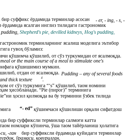
 бир суффикс ёрдамида терминлар асосан
- er, - ing, - s, -
 ёрдамида ясалган инглиз тилидаги гастрономик
,
pudding,
Shepherd's pie,
devilled kidneys,
Hog's pudding,
 гастрономик терминларнинг ясалиш моделига эътибор
игига гувоҳ бўламиз:
овчи қўшимча қўшилиб, от сўз туркумидан от ясалмоқда.
 meal or the main course of a meal to stimulate one's
тоифага қўшишимиз мумкин.
шилиб, отдан от ясалмоқда.
Pudding – any of several foods
4
and thick texture
.
 ҳом от сўз туркумига “‘s” қўшилиб, таом номини
ҳам ҳисобланади. “Pie (пирог)” терминига
pie”ни ҳосил қилмоқда ва бу терминни ўзбек тилида
“- ed”
умига
қўшимчаси қўшилиши орқали сифатдош
ида бир суффиксли терминлар салмоғи катта
 таом номлари кўпинча, ўша таом тайёрланиш ҳолатига
 -си, -ган
бир суффиксли ёрдамида қуйидаги терминлар
урдоқ, ўрамаси, қовурилган.