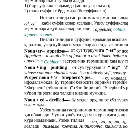
терминлар икки турда ясалади:
1) бир суффикс ёрдамида (моносуффиксал);
2) икки суффикс ёрдамида (бисуффиксал).
Инглиз тилида гастрономик терминологияда
каби суффикслар ясалади. Ушбу суффикслар
ed, -s’,
терминларга қуйидагилар киради
: appetizer,
cobbler
kippers,
scones.
Инглиз тилидаги суффикс ёрдамида ясалган
қаратсак, улар қуйидаги моделлар асосида ясалганл
от сўз туркумига
“-er”
Noun+er
–
appetizer –
от яс
Appetizer – a small dish of food or a drink taken before a
appetite.
” г
астронмик терминини ҳам шу 
“
Cobbler
қў
Noun + ing – pudding
– от сўз туркумига
“-ing”
whose common characteristic is a relatively soft, spongy, 
Proper noun + ‘s – Shepherd’s pie
– бу моделда
ифодаламоқда. Бу термин бевосита бирикма термин 
“Shepherd’s(чўпоннинг)” сўзи бирикиб, “Shepherd’s 
чўпон пироги дея талқин қилиш мумкин.
Noun + ed – devilled
– бу модел орқали от сўз турк
ясалмоқда.
Ўзбек тилида гастрономик терминлар тизим
ҳисобланади. Чунки ушбу тилда мазкур соҳага доир
кўра номланади. Ўзбек тилида
-ма, -ча, -и, -ли, -қ,
ясалади:
димлама, қовурма, Андижонча, қиймали, қов