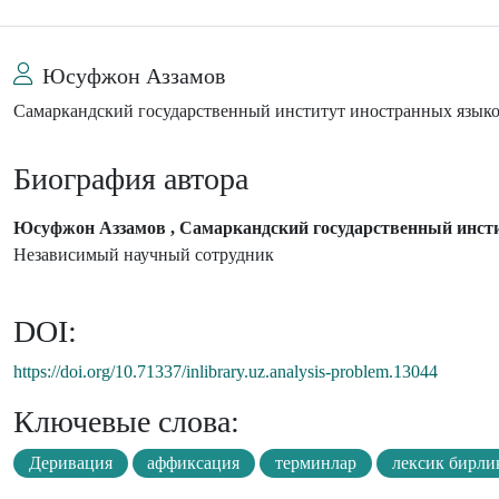
Юсуфжон Aззамов
Самаркандский государственный институт иностранных язык
Биография автора
Юсуфжон Aззамов , Самаркандский государственный инст
Независимый научный сотрудник
DOI:
https://doi.org/10.71337/inlibrary.uz.analysis-problem.13044
Ключевые слова:
Деривация
аффиксация
терминлар
лексик бирли