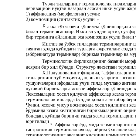
Турли тилларнинг терминологик тизимлари
деривацион нуқтаи назардан асосан икки усули ажр
1) аффиксация (морфологик) усули;
2) композиция (синтактик) усули
2
.
Ўзакка сўз ясовчи қўшимча қўшиш орқали я
билан термин ясашдир. Икки ва ундан ортиқ сўз ф
бир терминга айланиши эса композиця усули билан 
Инглиз ва ўзбек тилларида терминларнинг 
таянган ҳолда қуйидаги турларга ажратилди: содда
(аббревиатура терминлар) бирикма терминлар ва му
Терминологик бирликларнинг базавий морф
деярли бир хил бўлади. Структур жиҳатдан термин
Х.Палуанованинг фикрича, “аффиксларнинг 
тилларининг туб моҳиятидан, яъни уларнинг агглют
тушунчаларни ифодалаш учун тилда мутлақо янгида
луғавий бирликларга ясовчи аффикслар қўшишдан ҳ
Лексемаларни ҳосил қилувчи аффикслар ясама терм
терминологик ишларда бундай ҳолатга эътибор бер
Чунки, ясовчи унсур воситасида ҳосил қилинган яс
ѐрдамида юзага келтирилган бирикмаларнинг бири
боисдан, қуйида биринчи галда ясама терминларни ю
юритилади
. Аффикслар ёрдамида терминларнинг я
3
гастрономик терминологиясида айрим ўхшашликлар
терминологиянинг аксарият қисмини номинатив те