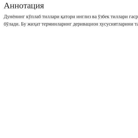
Аннотация
Дунёнинг кўплаб тиллари қатори инглиз ва ўзбек тиллари га
бўлади. Бу жиҳат терминларинг деривацион хусусиятларини т