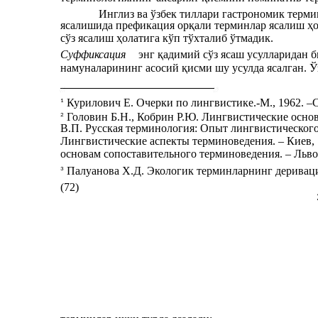
Инглиз ва ўзбек тиллари гастрономик терм
ясалишида префикация орқали терминлар ясалиш ҳо
сўз ясалиш ҳолатига кўп тўхталиб ўтмадик.
Суффиксация
энг қадимий сўз ясаш усулларидан б
намуналарининг асосий қисми шу усулда ясалган. Ў
Курилович Е. Очерки по лингвистике.-М., 1962. –C
1
Головин Б.Н., Кобрин Р.Ю. Лингвистические основы
2
В.П. Русская терминология: Опыт лингвистического о
Лингвистические аспекты терминоведения. – Киев, 1
основам сопоставительного терминоведения. – Львов,
Палуанова Х.Д. Экологик терминларнинг деривацион 
3
(72)