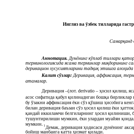
Инглиз ва ўзбек тилларида гас
Самарқанд 
Aннотация.
Дунёнинг кўплаб тиллари қатори
терминологиясида ясама терминлар миқдорининг са
деривацион хусусиятларини тадқиқ этишга алоҳида
Калит сўзлар:
Деривация, аффиксация, терми
атамалар.
Деривация –(лот. derivatio – ҳосил қилиш, 
асос сифатида қабул қилинадиган бошқа бирликлар 
бу ўзакни аффиксация ёки сўз қўшиш ҳисобига кен
билан деривация баъзан сўз ҳосил қилиш ёки ҳатто
қандай иккиламчи белгиларнинг ҳосил қилиниши, б
тушунтирилиши мумкин, ёки улардан муайян қоида
мумкин.
1
Демак, деривация ҳодисаси дунёнинг аксар
бойиш манбаига катта ҳизмат қилади.