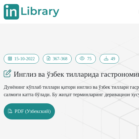
15-10-2022
367-368
75
49
Инглиз ва ўзбек тилларида гастроном
Дунёнинг кўплаб тиллари қатори инглиз ва ўзбек тиллари га
салмоғи катта бўлади. Бу жиҳат терминларинг деривацион хус
PDF (Узбекский)