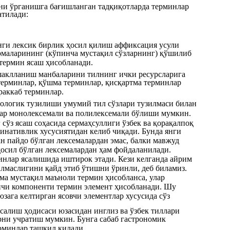
ни ўрганишга бағишланган тадқиқотларда терминлар
атилади:
нги лексик бирлик ҳосил қилиш аффиксация усули
ормаларининг (кўпинча мустақил сўзларнинг) қўшилиб
термин ясаш ҳисобланади.
шаклланиш манбаларини тилнинг ички ресурсларига
 терминлар, қўшма терминлар, қисқартма терминлар
раккаб терминлар.
ологик тузилиши умумий тил сўзлари тузилмаси билан
лар монолексемали ва полилексемали бўлиши мумкин.
сўз ясаш соҳасида сермаҳсуллиги ўзбек ва қорақалпоқ
инативлик хусусиятидан келиб чиқади. Бунда янги
н пайдо бўлган лексемалардан эмас, балки мавжуд
осил бўлган лексемалардан ҳам фойдаланилади.
инлар ясалишида иштирок этади. Кези келганда айрим
илмаслигини қайд этиб ўтишни ўринли, деб биламиз.
ама мустақил маъноли термин ҳисобланса, улар
нчи компоненти термин элемент ҳисобланади. Шу
зага келтирган ясовчи элементлар хусусида сўз
салиш ҳодисаси юзасидан инглиз ва ўзбек тиллари
ни учратиш мумкин. Бунга сабаб гастрономик
рминлар ташкил қилади.