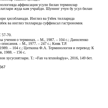
инологияда аффиксация усули билан терминлар
латлари жуда кам учрайди. Шунинг учун бу усул билан
ири ҳисобланади. Инглиз ва ўзбек тилларида
збек ва инглиз тилларида суффиксал гастрономик
 57-70.
 учения о терминах. – М., 1987. – 104 с.; Даниленко
писания. – М., 1977. – 247 с.; Кияк Т.Р.
989. – 104 с.; Циткина Ф.А. Терминология и перевод: К
 1988. – 156 с.
хусусиятлари. Т.: «Fan va texnologiya», 2016, 149 бет.
367