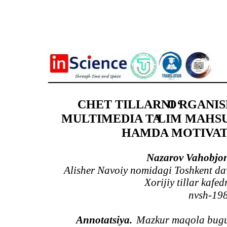
CHET TILLARNI
O‘
RGANIS
MULTIMEDIA TA
’
LIM MAHSU
HAMDA MOTIVAT
Nazarov Vahobjo
Alisher Navoiy nomidagi Toshkent da
Xorijiy tillar kafed
nvsh-19
Annotatsiya.
Mazkur maqola bugun