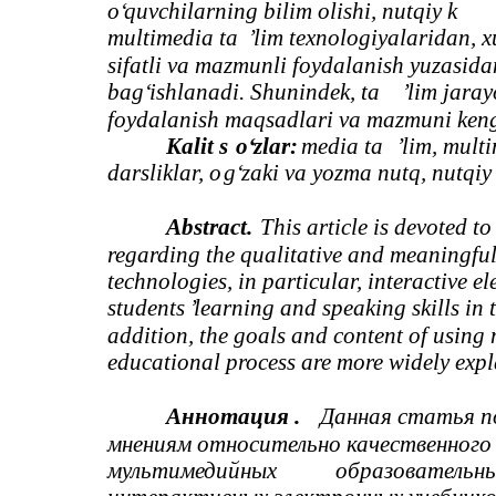
o‘
quvchilarning bilim olishi, nutqiy k
multimedia ta
’
lim texnologiyalaridan, x
sifatli va mazmunli foydalanish yuzasida
ba
g‘
ishlanadi. Shunindek, ta
’
lim jara
foydalanish maqsadlari va mazmuni kengr
Kalit s
o‘
zlar:
media ta
’
lim, multi
darsliklar, o
g‘
zaki va yozma nutq, nutqiy
Abstract.
This article is devoted t
regarding the qualitative and meaningfu
technologies, in particular, interactive el
students
’
learning and speaking skills in 
addition, the goals and content of using
educational process are more widely expl
Аннотация
.
Данная статья п
мнениям относительно качественного 
мультимедийных
образовательн