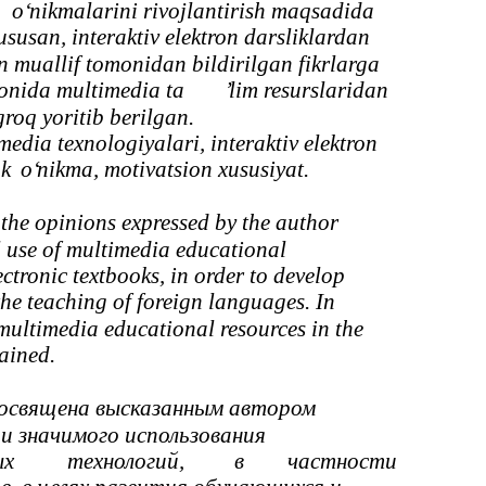
o‘
nikmalarini rivojlantirish maqsadida
ususan, interaktiv elektron darsliklardan
n muallif tomonidan bildirilgan fikrlarga
yonida multimedia ta
’
lim resurslaridan
oq yoritib berilgan.
media texnologiyalari, interaktiv elektron
 k
o‘
nikma, motivatsion xususiyat.
o the opinions expressed by the author
l use of multimedia educational
ectronic textbooks, in order to develop
the teaching of foreign languages. In
 multimedia educational resources in the
ained.
освящена высказанным автором
и значимого использования
ых
технологий,
в
частности