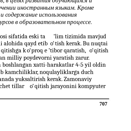
, в целях развития обучающихся и
бучении иностранным языкам. Кроме
 и содержание использования
рсов в образовательном процессе.
 sifatida eski ta
’
lim tizimida mavjud
ni alohida qayd etib
o‘
tish kerak. Bu nuqtai
‘
qitishga k
o‘
proq e
’
tibor qaratish,
o‘
qitish
n milliy poydevorni yaratish zarur.
 boshlangan xatti-harakatlar 4-5 yil oldin
ab kamchiliklar, noqulayliklarga duch
anada yuksaltirish kerak. Zamonaviy
het tillar
o‘
qitish jarayonini kompyuter
707