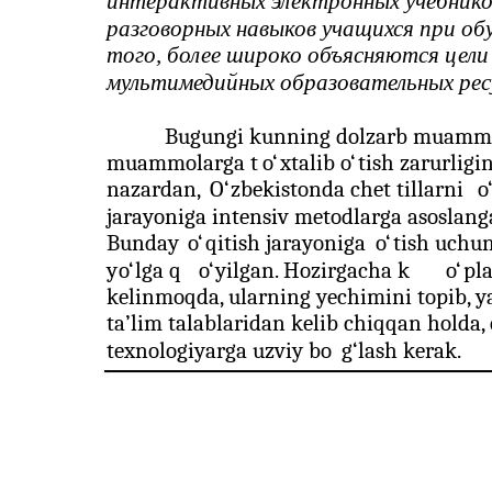
интерактивных электронных учебников
разговорных навыков учащихся при о
того, более широко объясняются цели
мультимедийных образовательных ресу
Bugungi kunning dolzarb muammosi
muammolarga t
o‘
xtalib
o‘
tish zarurligi
nazardan,
O‘
zbekistonda chet tillarni
o
jarayoniga intensiv metodlarga asoslanga
Bunday
o‘
qitish jarayoniga
o‘
tish uchun
y
o‘
lga q
o‘
yilgan. Hozirgacha k
o‘
pl
kelinmoqda, ularning yechimini topib, y
ta
’
lim talablaridan kelib chiqqan holda, c
texnologiyarga uzviy bo
g‘
lash kerak.