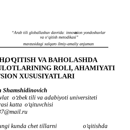
“Arab tili globallashuv davrida: innova
tsion yondoshuvlar
va
o‘qitish metodikasi”
mavzusidagi xalqaro ilmiy-amaliy anjuman
H,
O‘
QITISH VA BAHOLASHDA
LOTLARINING ROLI, AHAMIYATI
SION XUSUSIYATLARI
n Shamshidinovich
vlat
o‘
zbek tili va adabiyoti universiteti
rasi katta
o‘
qituvchisi
87@mail.ru
gi kunda chet tillarni
o‘
qitishda