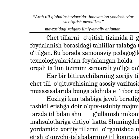
“Arab tili globallashuv
davrida: innovatsion yondoshuvlar
va
o‘qitish metodikasi”
mavzusidagi xalqaro ilmiy-amaliy anjuman
Chet tillarni
o‘
qitish tizimida il
g
foydalanish borasidagi tahlillar talabga 
o‘
tilgan. Bu borada zamonaviy pedagogi
texnologiyalaridan foydalangan holda
orqali ta
’
lim tizimini samarali y
o‘
lga q
o
Har bir bitiruvchilarning xorijiy ti
chet tili
o‘
qituvchisining asosiy vazifasid
muassasalarida bunga alohida e
’
tibor 
Hozirgi kun talabiga javob beradig
tashkil etishga doir
o‘
quv-uslubiy majm
tarzda til bilan shu
g‘
ullanish imkon
mahsulotlariga ehtiyoj katta. Shuningde
yordamida xorijiy tillarni
o‘
rganishda m
etish
o‘
quvchi-talabalarning til kompon