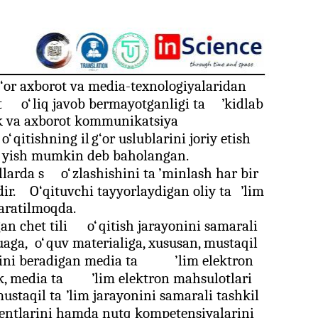
‘
or axborot va media-texnologiyalaridan
t
o‘
liq javob bermayotganligi ta
’
kidlab
k va axborot kommunikatsiya
o‘
qitishning il
g‘
or uslublarini joriy etish
‘
yish mumkin deb baholangan.
llarda s
o‘
zlashishini ta
’
minlash har bir
ir.
O‘
qituvchi tayyorlaydigan oliy ta
’
lim
qaratilmoqda.
an chet tili
o‘
qitish jarayonini samarali
uaga,
o‘
quv materialiga, xususan, mustaqil
ini beradigan media ta
’
lim elektron
k, media ta
’
lim elektron mahsulotlari
ustaqil ta
’
lim jarayonini samarali tashkil
entlarini hamda nutq kompetensiyalarini