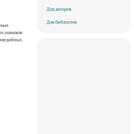
Для авторов
Для библиотек
йных
ых навыков
тимедийных