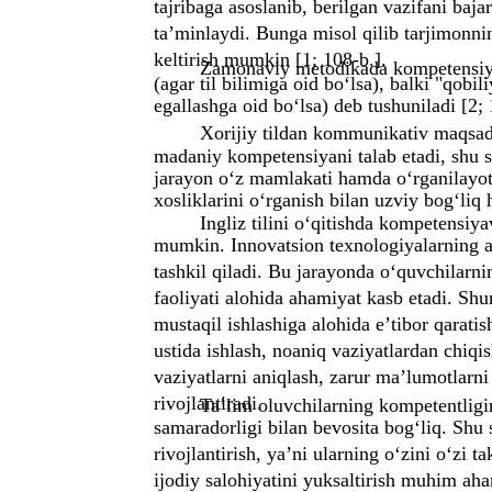
tajribaga asoslanib, berilgan vazifani baj
ta’minlaydi. Bunga misol qilib tarjimonnin
keltirish mumkin [1; 108-b.].
Zamonaviy metodikada kompetensiya 
(agar til bilimiga oid bo‘lsa), balki "qob
egallashga oid bo‘lsa) deb tushuniladi [2;
Xorijiy tildan kommunikativ maqsadl
madaniy kompetensiyani talab etadi, shu sab
jarayon o‘z mamlakati hamda o‘rganilayot
xosliklarini o‘rganish bilan uzviy bog‘liq 
Ingliz tilini o‘qitishda kompetensiyav
mumkin. Innovatsion texnologiyalarning aso
tashkil qiladi. Bu jarayonda o‘quvchilarnin
faoliyati alohida ahamiyat kasb etadi. Sh
mustaqil ishlashiga alohida e’tibor qarat
ustida ishlash, noaniq vaziyatlardan chiqi
vaziyatlarni aniqlash, zarur ma’lumotlarni
rivojlantiradi.
Ta’lim oluvchilarning kompetentligini
samaradorligi bilan bevosita bog‘liq. Shu s
rivojlantirish, ya’ni ularning o‘zini o‘zi t
ijodiy salohiyatini yuksaltirish muhim aha