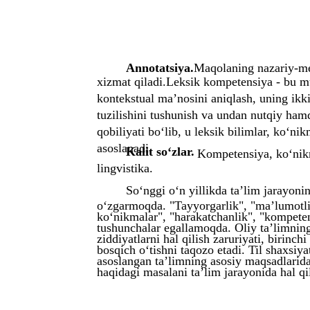
Annotatsiya.
Maqolaning nazariy-me
xizmat qiladi.Leksik kompetensiya - bu m
kontekstual ma’nosini aniqlash, uning ikk
tuzilishini tushunish va undan nutqiy ham
qobiliyati bo‘lib, u leksik bilimlar, ko‘ni
asoslanadi.
Kalit so‘zlar.
Kompetensiya, ko‘nikm
lingvistika.
So‘nggi o‘n yillikda ta’lim jarayoni
o‘zgarmoqda. "Tayyorgarlik", "ma’lumotlil
ko‘nikmalar", "harakatchanlik", "kompeten
tushunchalar egallamoqda. Oliy ta’limning
ziddiyatlarni hal qilish zaruriyati, biri
bosqich o‘tishni taqozo etadi. Til shaxsiya
asoslangan ta’limning asosiy maqsadlaridan
haqidagi masalani ta’lim jarayonida hal qil