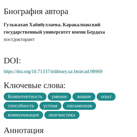
Биография автора
Гульжахан Хабибуллаева, Каракалпакский
государственный университет имени Бердаха
постдокторант
DOI:
https://doi.org/10.71337/inlibrary.uz.btsircad.98969
Ключевые слова:
Компетентность
умение
знание
опыт
способность
устная
письменная
коммуникация
лингвистика
Аннотация