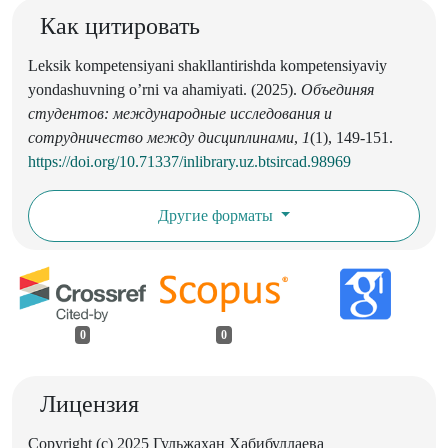
Как цитировать
Leksik kompetensiyani shakllantirishda kompetensiyaviy
yondashuvning o’rni va ahamiyati. (2025).
Объединяя
студентов: международные исследования и
сотрудничество между дисциплинами
,
1
(1), 149-151.
https://doi.org/10.71337/inlibrary.uz.btsircad.98969
Другие форматы
0
0
Лицензия
Copyright (c) 2025 Гульжахан Хабибуллаева