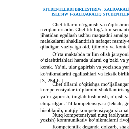
STUDENTLERDI BIRLESTIRIW: XALÍQARA
ISLESIW 1-XALÍQARALÍQ STUDENTLER 
__
________________________________________
Chet tillarni o‘rganish va o‘qitishn
rivojlantirishdir. Chet tili lug‘atini seman
jihatidan egallash ushbu maqsadni amalga 
malakalarni shakllantirish nafaqat rasmiy-
qiladigan vaziyatga oid, ijtimoiy va konte
O‘rta maktabda ta’lim olish jarayoni
o‘zlashtirishlari hamda ularni og‘zaki va 
kerak. Ya’ni, ular gapirish va yozishda ya
ko‘nikmalarini egallashlari va leksik birl
[3, 254-b.].
Chet tillarni o‘qitishga mo‘ljalla
kompetensiyalar to‘plamini shakllantirishg
ya’ni gapirish, tinglab tushunish, o‘qish 
chiqarilgan. Til kompetensiyasi (leksik, g
hisoblanib, nutqiy kompetensiyaga xizmat 
Nutq kompetensiyasi nutq faoliyatinin
yozish) kommunikativ ko‘nikmalarni rivojla
Kompetentlik deganda dolzarb, shakl