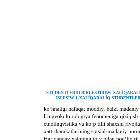
STUDENTLERDI BIRLESTIRIW: XALÍQARA
ISLESIW 1-XALÍQARALÍQ STUDENTLER 
__
________________________________________
ko‘hnaligi nafaqat moddiy, balki madaniy 
Lingvokulturologiya fenomeniga qiziqish o
etnolingvistika va ko‘p tilli shaxsni rivoj
xatti-harakatlarining sotsial-madaniy nor
Har qanday xalqning to‘y bilan bog‘liq til