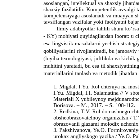
asoslangan, intellektual va shaxsiy jihatd
shaxsiy fazilatidir. Kompetentlik avvalgi t
kompetensiyaga asoslanadi va muayyan sh
tavsiflangan vazifalar yoki faoliyatni bajar
Ilmiy adabiyotlar tahlili shuni ko‘r
- KY) mohiyati quyidagilardan iborat: u ch
esa lingvistik masalalarni yechish strategi
qobiliyatlarini rivojlantiradi, bu jamoaviy
(loyiha texnologiyasi, juftlikda va kichik 
muhitini yaratadi, bu esa til shaxsiyatinin
materiallarini tanlash va metodik jihatdan 
1. Migdal, I.Yu. Rol chteniya na ino
I.Yu. Migdal, I.I. Salamatina // V sbo
Materiali X yubileynoy mejdunarodno
Borisova. – M., 2017. – S. 108-112.
2. Redkina, T.V. Rol domashnego cht
obsheobrazovatelnoy organizatsii / T
obrazovanii glazami molodix uchenix 
3. Pakshivanova, Ye.O. Formirovaniy
urokax angliyskogo yazika / Ye.O. Pa