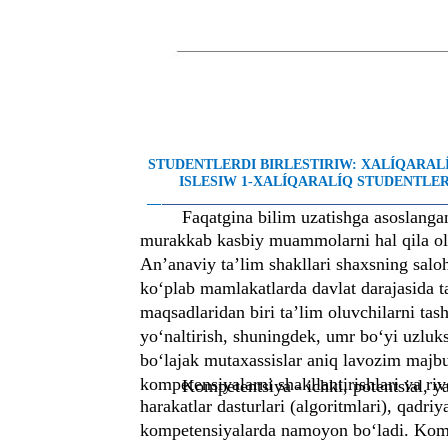
STUDENTLERDI BIRLESTIRIW: XALÍQARA
ISLESIW 1-XALÍQARALÍQ STUDENTLER 
__
________________________________________
Faqatgina bilim uzatishga asoslangan
murakkab kasbiy muammolarni hal qila ol
An’anaviy ta’lim shakllari shaxsning salo
ko‘plab mamlakatlarda davlat darajasida ta
maqsadlaridan biri ta’lim oluvchilarni ta
yo‘naltirish, shuningdek, umr bo‘yi uzluksi
bo‘lajak mutaxassislar aniq lavozim majbur
kompetensiyalarni shakllantirishlari va rivo
Kompetentsiya - ichki, potentsial, ya
harakatlar dasturlari (algoritmlari), qadri
kompetensiyalarda namoyon bo‘ladi. Kompe