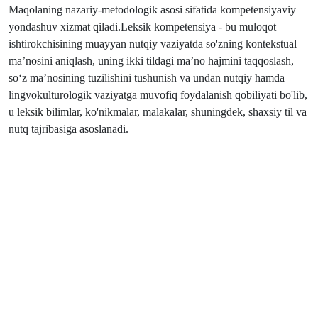
Maqolaning nazariy-metodologik asosi sifatida kompetensiyaviy
yondashuv xizmat qiladi.Leksik kompetensiya - bu muloqot
ishtirokchisining muayyan nutqiy vaziyatda so'zning kontekstual
ma’nosini aniqlash, uning ikki tildagi ma’no hajmini taqqoslash,
so‘z ma’nosining tuzilishini tushunish va undan nutqiy hamda
lingvokulturologik vaziyatga muvofiq foydalanish qobiliyati bo'lib,
u leksik bilimlar, ko'nikmalar, malakalar, shuningdek, shaxsiy til va
nutq tajribasiga asoslanadi.