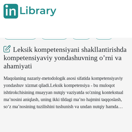
01-06-2025
149-151
73
41
Leksik kompetensiyani shakllantirishda
kompetensiyaviy yondashuvning o’rni va
ahamiyati
Maqolaning nazariy-metodologik asosi sifatida kompetensiyaviy
yondashuv xizmat qiladi.Leksik kompetensiya - bu muloqot
ishtirokchisining muayyan nutqiy vaziyatda so'zning kontekstual
ma’nosini aniqlash, uning ikki tildagi ma’no hajmini taqqoslash,
so‘z ma’nosining tuzilishini tushunish va undan nutqiy hamda
lingvokulturologik vaziyatga muvofiq foydalanish qobiliyati bo'lib,
u leksik bilimlar, ko'nikmalar, malakalar, shuningdek, shaxsiy til va
nutq tajribasiga asoslanadi.