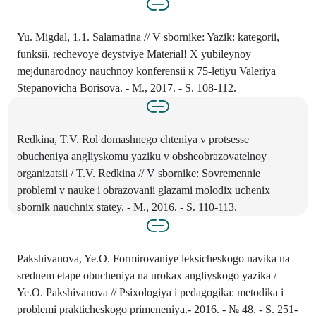
Yu. Migdal, 1.1. Salamatina // V sbornike: Yazik: kategorii,
funksii, rechevoye deystviye Material! X yubileynoy
mejdunarodnoy nauchnoy konferensii к 75-letiyu Valeriya
Stepanovicha Borisova. - M., 2017. - S. 108-112.
Redkina, T.V. Rol domashnego chteniya v protsesse
obucheniya angliyskomu yaziku v obsheobrazovatelnoy
organizatsii / T.V. Redkina // V sbornike: Sovremennie
problemi v nauke i obrazovanii glazami molodix uchenix
sbornik nauchnix statey. - M., 2016. - S. 110-113.
Pakshivanova, Ye.O. Formirovaniye leksicheskogo navika na
srednem etape obucheniya na urokax angliyskogo yazika /
Ye.O. Pakshivanova // Psixologiya i pedagogika: metodika i
problemi prakticheskogo primeneniya.- 2016. - № 48. - S. 251-