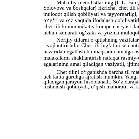
Mahalliy metodistlarning (I. L. Bim
Solovova va boshqalar) fikricha, chet tili
muloqot qilish qobiliyati va tayyorgarligi,
to‘g‘ri va o‘z vaqtida ifodalash qobiliyati
chet tili kommunikativ kompetensiyasi dar
uchun samarali og‘zaki va yozma muloqot o
Xorijiy tillarni o‘qitishning vazifal
rivojlantirishdir. Chet tili lug‘atini seman
nazaridan egallash bu maqsadni amalga osh
malakalarni shakllantirish nafaqat rasmiy-
egalarining amal qiladigan vaziyatli, ijtim
Chet tilini o‘rganishda barcha til ma
uch katta guruhga ajratish mumkin. Yangi 
qiladigan jarayon hisoblanadi. So‘z darajasid
tushunish qobiliyati, o‘qish mahorati, va k