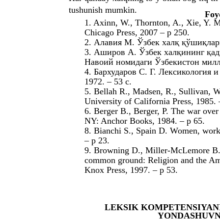
tushunish mumkin.
Foy
1. Axinn, W., Thornton, A., Xie, Y. M
Chicago Press, 2007 – p 250.
2. Алавия M. Ўзбек халқ қўшиқлар
3. Aширов A. Ўзбек халқининг қа
Навоий номидаги Ўзбекистон милли
4. Бархударов С. Г. Лексикология 
1972. – 53 с.
5. Bellah R., Madsen, R., Sullivan, W.
University of California Press, 1985. 
6. Berger B., Berger, P. The war over
NY: Anchor Books, 1984. – p 65.
8. Bianchi S., Spain D. Women, work 
– p 23.
9. Browning D., Miller-McLemore B., 
common ground: Religion and the Ame
Knox Press, 1997. – p 53.
LEKSIK KOMPETENSIYAN
YONDASHUVNI