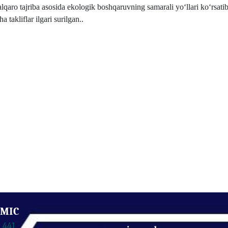
aro tajriba asosida ekologik boshqaruvning samarali yo‘llari ko‘rsatib 
 takliflar ilgari surilgan..
EMIC
5.441