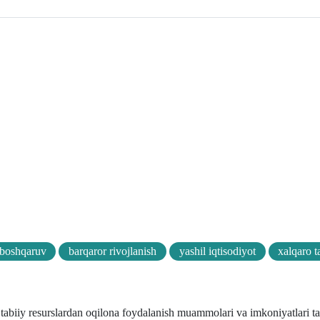
 boshqaruv
barqaror rivojlanish
yashil iqtisodiyot
xalqaro t
tabiiy resurslardan oqilona foydalanish muammolari va imkoniyatlari tah