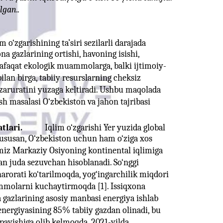
lgan..
m o‘zgarishining ta’siri sezilarli darajada
 gazlarining ortishi, havoning isishi,
 nafaqat ekologik muammolarga, balki ijtimoiy-
lan birga, tabiiy resurslarning cheksiz
 zaruratini yuzaga keltiradi. Ushbu maqolada
ish masalasi O‘zbekiston va jahon tajribasi
tlari.
Iqlim o‘zgarishi Yer yuzida global
xususan, O‘zbekiston uchun ham o‘ziga xos
z Markaziy Osiyoning kontinental iqlimiga
tan juda sezuvchan hisoblanadi. So‘nggi
harorati ko‘tarilmoqda, yog‘ingarchilik miqdori
mmolarni kuchaytirmoqda [1]. Issiqxona
a gazlarining asosiy manbasi energiya ishlab
r energiyasining 85% tabiiy gazdan olinadi, bu
‘payishiga olib kelmoqda. 2021-yilda