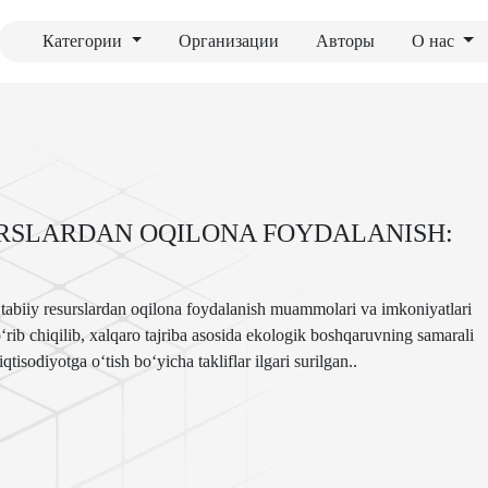
Категории
Организации
Авторы
О нас
SURSLARDAN OQILONA FOYDALANISH:
 tabiiy resurslardan oqilona foydalanish muammolari va imkoniyatlari
ib chiqilib, xalqaro tajriba asosida ekologik boshqaruvning samarali
qtisodiyotga o‘tish bo‘yicha takliflar ilgari surilgan..