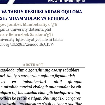
www.in-academy.uz
I VA TABIIY RESURSLARDAN OQILONA
ISH: MUAMMOLAR VA ECHIMLA
ayev Jonibek Mambetsaliy o‘g‘li
ganus university dotsenti, phd
orov Behruzbek Sardor o‘g‘li
iversity Iqtisodiyot yo‘nalishi talaba
oi.org/10.5281/zenodo.16911579
ABSTRACT
qolada iqlim o‘zgarishining asosiy sabablari
ari, tabiiy resurslardan oqilona foydalanish
ari
va
imkoniyatlari
tahlil
qilingan.
on misolida mavjud ekologik muammolar ko‘rib
 xalqaro tajriba asosida ekologik boshqaruvning
o‘llari ko‘rsatib o‘tilgan. Shuningdek, barqaror
h va yashil iqtisodiyotga o‘tish bo‘yicha takliflar