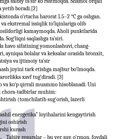
mga salbiy ta’sir ko‘rsatmoqda. Shamol orqali
 yetib boradi.[2]
ekistonda o‘rtacha harorat 1.5–2 °C ga oshgan.
va ekstremal issiqlik to‘lqinlariga olib
 hosildorligi kamaymoqda. Aholi punktlarida
. Sog‘liqni saqlashga ta’siri.
da havo sifatining yomonlashuvi, chang-
ri, ayniqsa bolalar va keksalar orasida bronxit,
siya va ijtimoiy ta’sir
shash joyini tark etishga majbur bo‘lmoqda.
rorlikka xavf tug‘diradi. [3]
b va ko‘p qirrali muammo hisoblanadi. Uni
 chora-tadbirlar muhim:
tirish (tomchilatib sug‘orish, lazerli
shil energetika” loyihalarini kengaytirish
ini oshirish
arshi kurash
.
Tabiiy resurslar – bu yer, suv, o‘rmon, foydali