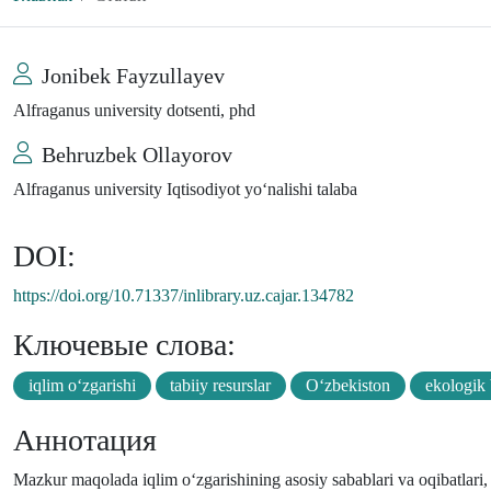
Jonibek Fayzullayev
Alfraganus university dotsenti, phd
Behruzbek Ollayorov
Alfraganus university Iqtisodiyot yo‘nalishi talaba
DOI:
https://doi.org/10.71337/inlibrary.uz.cajar.134782
Ключевые слова:
iqlim o‘zgarishi
tabiiy resurslar
O‘zbekiston
ekologik
Аннотация
Mazkur maqolada iqlim o‘zgarishining asosiy sabablari va oqibatlari, 