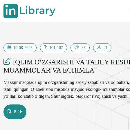
19-08-2025
101-107
55
21
IQLIM O‘ZGARISHI VA TABIIY RE
MUAMMOLAR VA ECHIMLA
Mazkur maqolada iqlim o‘zgarishining asosiy sabablari va oqibatlari,
tahlil qilingan. O‘zbekiston misolida mavjud ekologik muammolar ko‘r
yo‘llari ko‘rsatib o‘tilgan. Shuningdek, barqaror rivojlanish va yashil i
PDF