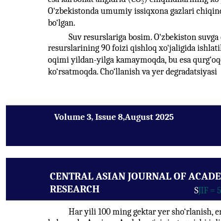
O‘zbekistonda umumiy issiqxona gazlari chiqind
bo‘lgan.
Suv resurslariga bosim. O‘zbekiston suvg
resurslarining 90 foizi qishloq xo‘jaligida ishla
oqimi yildan-yilga kamaymoqda, bu esa qurg‘oqch
ko‘rsatmoqda. Cho‘llanish va yer degradatsiyasi
Volume 3, Issue 8,August 2025
CENTRAL ASIAN JOURNAL OF ACAD
RESEARCH
S
JIF = 
Har yili 100 ming gektar yer sho‘rlanish, e