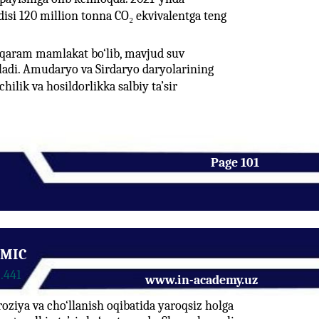
isi 120 million tonna CO₂ ekvivalentga teng
a qaram mamlakat bo‘lib, mavjud suv
tiladi. Amudaryo va Sirdaryo daryolarining
ilik va hosildorlikka salbiy ta’sir
Page 101
EMIC
5.441
www.in-academy.uz
roziya va cho‘llanish oqibatida yaroqsiz holga