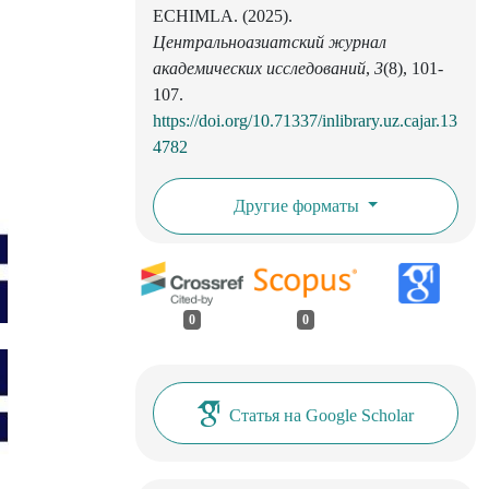
ECHIMLA. (2025).
Центральноазиатский журнал
академических исследований
,
3
(8), 101-
107.
https://doi.org/10.71337/inlibrary.uz.cajar.13
4782
Другие форматы
0
0
Статья на Google Scholar