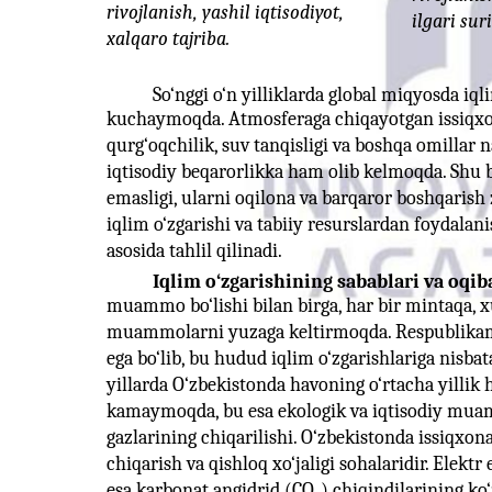
rivojlanish, yashil iqtisodiyot,
ilgari suri
xalqaro tajriba.
So‘nggi o‘n yilliklarda global miqyosda iqli
kuchaymoqda. Atmosferaga chiqayotgan issiqxona
qurg‘oqchilik, suv tanqisligi va boshqa omillar
iqtisodiy beqarorlikka ham olib kelmoqda. Shu bi
emasligi, ularni oqilona va barqaror boshqarish
iqlim o‘zgarishi va tabiiy resurslardan foydalan
asosida tahlil qilinadi.
Iqlim o‘zgarishining sabablari va oqiba
muammo bo‘lishi bilan birga, har bir mintaqa, 
muammolarni yuzaga keltirmoqda. Respublikami
ega bo‘lib, bu hudud iqlim o‘zgarishlariga nisba
yillarda O‘zbekistonda havoning o‘rtacha yillik 
kamaymoqda, bu esa ekologik va iqtisodiy mua
gazlarining chiqarilishi. O‘zbekistonda issiqxon
chiqarish va qishloq xo‘jaligi sohalaridir. Elekt
esa karbonat angidrid (CO₂) chiqindilarining ko