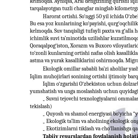
kelmoqda. Ayniqsa, Aral dengizining qurishi iqli
tarqalayotgan tuzli changlar minglab kilometrga
Harorat ortishi. So‘nggi 50 yil ichida O‘zb
Bu esa yoz kunlarining ko‘payishi, qurg‘oqchilik 
kelmoqda. Suv tanqisligi tufayli paxta va g‘alla
ichimlik suvi ta’minotida uzilishlar kuzatilmoqda
Qoraqalpog‘iston, Xorazm va Buxoro viloyatlari
to‘zonli kunlarning ortishi nafas olish kasallikla
astma va yurak kasalliklarini oshirmoqda. Migrat
Ekologik omillar sababli ba’zi aholilar ya
Iqlim muhojirlari sonining ortishi ijtimoiy barqa
Iqlim o‘zgarishi O‘zbekiston uchun dolzar
yumshatish va unga moslashish uchun quyidagi
Suvni tejovchi texnologiyalarni ommalash
-
tekislash)
Quyosh va shamol energiyasi bo‘yicha “ya
-
Ekologik ta’lim va aholining ekologik ong
-
Ekotizimlarni tiklash va cho‘llanishga q
-
Tabiiy resurslardan foydalanish holati