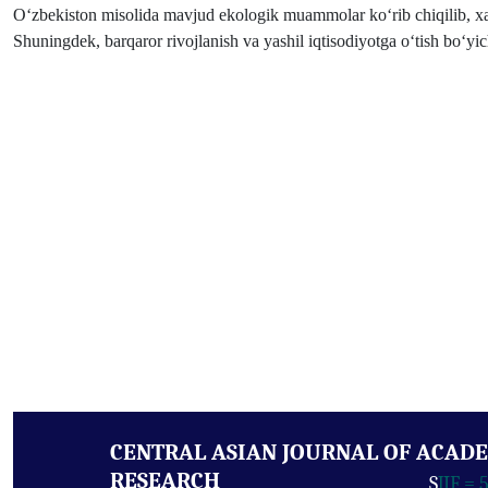
O‘zbekiston misolida mavjud ekologik muammolar ko‘rib chiqilib, xalq
Shuningdek, barqaror rivojlanish va yashil iqtisodiyotga o‘tish bo‘yicha
CENTRAL ASIAN JOURNAL OF ACAD
RESEARCH
S
JIF = 