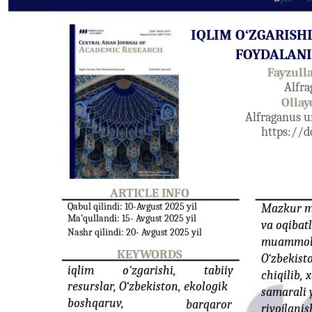
IQLIM O‘ZGARISH
FOYDALAN
Fayzull
Alfra
Ollay
Alfraganus un
https://d
ARTICLE INFO
Qabul qilindi: 10-Avgust 2025 yil
Mazkur ma
Ma’qullandi: 15- Avgust 2025 yil
va oqibatl
Nashr qilindi: 20- Avgust 2025 yil
muammol
KEYWORDS
O‘zbekist
iqlim
o‘zgarishi,
tabiiy
chiqilib,
resurslar, O‘zbekiston, ekologik
samarali y
boshqaruv,
barqaror
rivojlanis