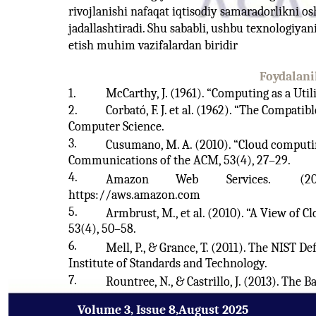
rivojlanishi nafaqat iqtisodiy samaradorlikni o
jadallashtiradi. Shu sababli, ushbu texnologiyan
etish muhim vazifalardan biridir
Foydalani
1.
McCarthy, J. (1961). “Computing as a Uti
2.
Corbató, F. J. et al. (1962). “The Compat
Computer Science.
3.
Cusumano, M. A. (2010). “Cloud computi
Communications of the ACM, 53(4), 27–29.
4.
Amazon
Web
Services.
(20
https://aws.amazon.com
5.
Armbrust, M., et al. (2010). “A View of
53(4), 50–58.
6.
Mell, P., & Grance, T. (2011). The NIST D
Institute of Standards and Technology.
7.
Rountree, N., & Castrillo, J. (2013). The 
Volume 3, Issue 8,August 2025