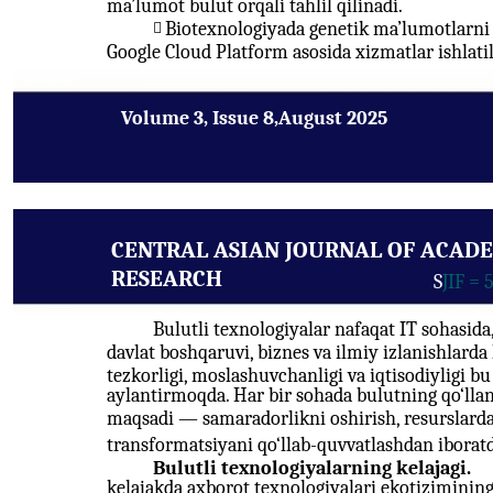
ma’lumot bulut orqali tahlil qilinadi.
Biotexnologiyada genetik ma’lumotlarni

Google Cloud Platform asosida xizmatlar ishlatil
Volume 3, Issue 8,August 2025
CENTRAL ASIAN JOURNAL OF ACAD
RESEARCH
S
JIF = 
Bulutli texnologiyalar nafaqat IT sohasida, b
davlat boshqaruvi, biznes va ilmiy izlanishlar
tezkorligi, moslashuvchanligi va iqtisodiyligi bu
aylantirmoqda. Har bir sohada bulutning qo‘llan
maqsadi — samaradorlikni oshirish, resurslarda
transformatsiyani qo‘llab-quvvatlashdan iboratd
Bulutli texnologiyalarning kelajagi.
kelajakda axborot texnologiyalari ekotizimining