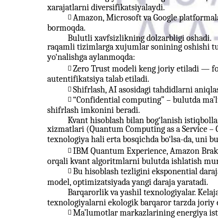
xarajatlarni diversifikatsiyalaydi.
Amazon, Microsoft va Google platformalar

bormoqda.
Bulutli xavfsizlikning dolzarbligi oshadi.
raqamli tizimlarga xujumlar sonining oshishi tu
yo‘nalishga aylanmoqda:
Zero Trust modeli keng joriy etiladi — 

autentifikatsiya talab etiladi.
Shifrlash, AI asosidagi tahdidlarni aniql

“Confidential computing” – bulutda ma’l

shifrlash imkonini beradi.
Kvant hisoblash bilan bog‘lanish istiqbolla
xizmatlari (Quantum Computing as a Service – 
texnologiya hali erta bosqichda bo‘lsa-da, uni b
IBM Quantum Experience, Amazon Brake

orqali kvant algoritmlarni bulutda ishlatish m
Bu hisoblash tezligini eksponential dara

model, optimizatsiyada yangi daraja yaratadi.
Barqarorlik va yashil texnologiyalar. Kela
texnologiyalarni ekologik barqaror tarzda joriy 
Ma’lumotlar markazlarining energiya iste
