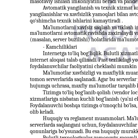
masofaviy ishlash imkoniyatini beradi va pandemi
Avtomatik yangilanish va texnik xizmat ko
yangilanishlar va xavfsizlik yamoqlari bilan av
qo‘shimcha texnik ishlarini kamaytiradi .
Ma’lumotlarni xavfsiz saqlash va tiklash 
ma’lumotlarni avtomatik ravishda zaxiralaydi va
(masalan, server buzilishi) holatlarida ma’lumot
- Kamchiliklari
Internetga to‘liq bog‘liqlik. Bulutli xizm
internet aloqasi talab qilinadi. Past tezlikdagi 
foydalanuvchilar faoliyatini cheklashi mumkin 
Ma’lumotlar xavfsizligi va maxfiylik mu
tomon serverlarida saqlanadi. Agar bu serverla
hujumga uchrasa, maxfiy ma’lumotlar tarqalib k
Tizimga to‘liq bog‘lanib qolish (vendor loc
xizmatlariga nisbatan kuchli bog‘lanish (ya’ni ek
Foydalanuvchi boshqa tizimga o‘tmoqchi bo‘lsa
olib keladi.
Huquqiy va reglament muammolari. Ma’lu
serverlarda saqlangani uchun, foydalanuvchilar
qonunlariga bo‘ysunadi. Bu esa huquqiy murakka
Bulutli texnologiyalar zamonaviy raqamli 