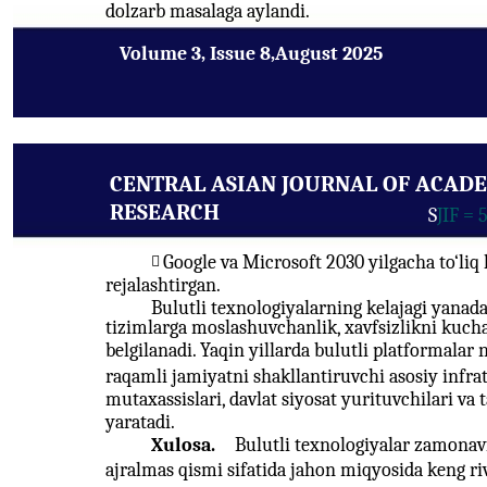
dolzarb masalaga aylandi.
Volume 3, Issue 8,August 2025
CENTRAL ASIAN JOURNAL OF ACAD
RESEARCH
S
JIF = 
Google va Microsoft 2030 yilgacha to‘liq

rejalashtirgan.
Bulutli texnologiyalarning kelajagi yanada
tizimlarga moslashuvchanlik, xavfsizlikni kuchay
belgilanadi. Yaqin yillarda bulutli platformalar n
raqamli jamiyatni shakllantiruvchi asosiy infratu
mutaxassislari, davlat siyosat yurituvchilari v
yaratadi.
Xulosa.
Bulutli texnologiyalar zamona
ajralmas qismi sifatida jahon miqyosida keng r