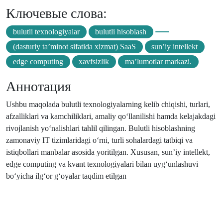
Ключевые слова:
bulutli texnologiyalar
bulutli hisoblash
(dasturiy ta’minot sifatida xizmat) SaaS
sun’iy intellekt
edge computing
xavfsizlik
ma’lumotlar markazi.
Аннотация
Ushbu maqolada bulutli texnologiyalarning kelib chiqishi, turlari,
afzalliklari va kamchiliklari, amaliy qo‘llanilishi hamda kelajakdagi
rivojlanish yo‘nalishlari tahlil qilingan. Bulutli hisoblashning
zamonaviy IT tizimlaridagi o‘rni, turli sohalardagi tatbiqi va
istiqbollari manbalar asosida yoritilgan. Xususan, sun’iy intellekt,
edge computing va kvant texnologiyalari bilan uyg‘unlashuvi
bo‘yicha ilg‘or g‘oyalar taqdim etilgan