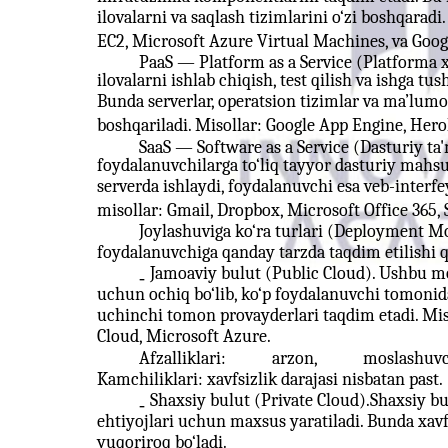
ilovalarni va saqlash tizimlarini o‘zi boshqara
EC2, Microsoft Azure Virtual Machines, va Goog
PaaS — Platform as a Service (Platforma x
ilovalarni ishlab chiqish, test qilish va ishga tu
Bunda serverlar, operatsion tizimlar va ma’lum
boshqariladi. Misollar: Google App Engine, Hero
SaaS — Software as a Service (Dasturiy ta'
foydalanuvchilarga to‘liq tayyor dasturiy mahsu
serverda ishlaydi, foydalanuvchi esa veb-interf
misollar: Gmail, Dropbox, Microsoft Office 365, 
Joylashuviga ko‘ra turlari (Deployment Mo
foydalanuvchiga qanday tarzda taqdim etilishi qu
Jamoaviy bulut (Public Cloud). Ushbu 
-
uchun ochiq bo‘lib, ko‘p foydalanuvchi tomonid
uchinchi tomon provayderlari taqdim etadi. Mi
Cloud, Microsoft Azure.
Afzalliklari:
arzon,
moslashuvc
Kamchiliklari: xavfsizlik darajasi nisbatan past. 
Shaxsiy bulut (Private Cloud).Shaxsiy bu
-
ehtiyojlari uchun maxsus yaratiladi. Bunda xavfs
yuqoriroq bo‘ladi.