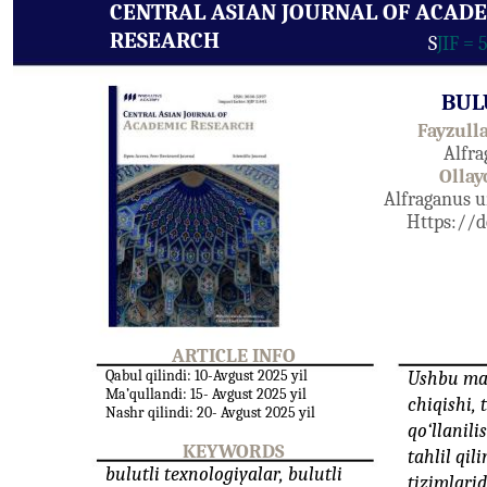
CENTRAL ASIAN JOURNAL OF ACAD
RESEARCH
S
JIF = 
BUL
Fayzull
Alfra
Ollay
Alfraganus un
Https://d
ARTICLE INFO
Qabul qilindi: 10-Avgust 2025 yil
Ushbu maq
Ma’qullandi: 15- Avgust 2025 yil
chiqishi, 
Nashr qilindi: 20- Avgust 2025 yil
qo‘llanili
KEYWORDS
tahlil qi
bulutli texnologiyalar, bulutli
tizimlarid