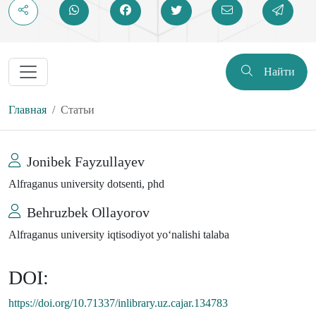
Найти
Главная
Статьи
Jonibek Fayzullayev
Alfraganus university dotsenti, phd
Behruzbek Ollayorov
Alfraganus university iqtisodiyot yo‘nalishi talaba
DOI:
https://doi.org/10.71337/inlibrary.uz.cajar.134783