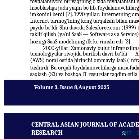
foydalanuvchi bir vaqtning o‘zida foydalanishi 
hisoblashga juda yaqin bo‘lib, foydalanuvchilar
imkonini berdi [2]. 1990-yillar: Internetning om
Internet tarmog‘ining keng tarqalishi bilan ma
paydo bo‘ldi. Shu davrda Salesforce.com (1999) 
taklif qilish (ya’ni SaaS — Software as a Service
hozirgi SaaS modelining ilk ko‘rinishi edi [3].
2000-yillar: Zamonaviy bulut infratuzilmas
texnologiyalar rivojida burilish davri bo‘ldi
(AWS) nomi ostida birinchi ommaviy IaaS (Infra
tushirdi. Bu orqali foydalanuvchilarga masofada
saqlash (S3) va boshqa IT resurslar taqdim etila 
Volume 3, Issue 8,August 2025
CENTRAL ASIAN JOURNAL OF ACAD
RESEARCH
S
JIF = 