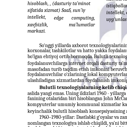
hisoblash, , (dasturiy ta’minot
istiqbolla
sifatida xizmat) SaaS, sun’iy
intellekt
intellekt,
edge
computing,
uyg‘unlash
xavfsizlik,
ma’lumotlar
markazi.
So‘nggi yillarda axborot texnologiyalarinin
korxonalar, tashkilotlar va hatto yakka foydala
bo‘lgan ehtiyoj ortib bormoqda. Bulutli texnol
foydalanuvchilarga internet orqali dasturiy ta'm
masofadan turib taqdim etish imkonini beruvchi
foydalanuvchilar o‘zlarining lokal kompyuterlar
ulashiladigan xizmatlardan foydalanish imkoniga
Bulutli texnologiyalarning kelib chiqis
aslida yangi emas. Uning ildizlari 1960 - yillar
fanining otalaridan biri hisoblangan John McCa
kompyuterlar umumiy kommunal xizmatlar kabi is
keyinchalik bulutli hisoblash konsepsiyasining a
1960–1980-yillar: Dastlabki g‘oyalar va za
nomlangan texnologiya ishlab chiqildi, ya’ni bi