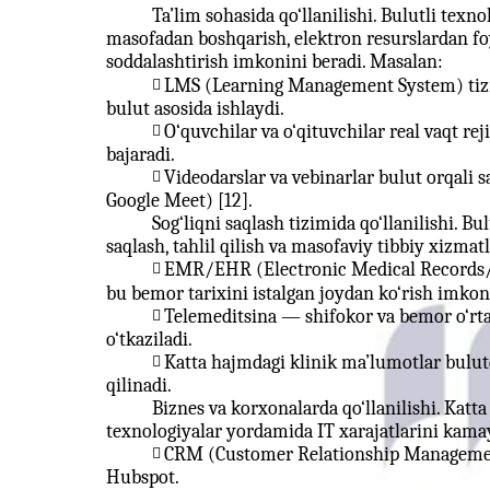
Ta’lim sohasida qo‘llanilishi. Bulutli texn
masofadan boshqarish, elektron resurslardan f
soddalashtirish imkonini beradi. Masalan:
LMS (Learning Management System) tiz

bulut asosida ishlaydi.
O‘quvchilar va o‘qituvchilar real vaqt rej

bajaradi.
Videodarslar va vebinarlar bulut orqali 

Google Meet) [12].
Sog‘liqni saqlash tizimida qo‘llanilishi. B
saqlash, tahlil qilish va masofaviy tibbiy xizmat
EMR/EHR (Electronic Medical Records/He

bu bemor tarixini istalgan joydan ko‘rish imkon
Telemeditsina — shifokor va bemor o‘rta

o‘tkaziladi.
Katta hajmdagi klinik ma’lumotlar bulutda

qilinadi.
Biznes va korxonalarda qo‘llanilishi. Katta
texnologiyalar yordamida IT xarajatlarini kamay
CRM (Customer Relationship Management

Hubspot.