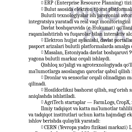
ERP (Enterprise Resource Planning) tizi

Bulut asosida elektron tijorat platform

Bulutli texnologiyalar ish jarayonini avtom
integratsiya yaratadi va real vaqt monitoringini
Davlat boshqaruvida (e-Hukumat) qo‘llanili
raqamlashtirish va fuqarolar bilan interaktiv a
Elektron hujjat aylanishi, davlat portallari

pasport arizalari bulutli platformalarda amalga
Masalan, Estoniyada davlat boshqaruvi 9

yagona bulutli markaz orqali ishlaydi.
Qishloq xo‘jaligi va agrotexnologiyada qo‘l
ma’lumotlarga asoslangan qarorlar qabul qilish
Dronlar va sensorlar orqali olinadigan m

qilinadi.
Hosildorlikni bashorat qilish, sug‘orish

aniqlashda ishlatiladi.
AgriTech startaplar — FarmLogs, CropX, x

Ilmiy tadqiqot va katta ma’lumotlar tahlili
va tadqiqot institutlari uchun katta hajmdagi e
ishlov berishda qulaylik yaratadi:
CERN (Yevropa yadro fizikasi markazi) L
