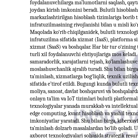
foydalanuvchilarga ma’lumotlarni saqlash, qayta 
joydan kirish imkonini beradi. Bulutli hisoblash
markazlashtirilgan hisoblash tizimlariga borib t
infratuzilmasining rivojlanishi bilan u misli k
Maqolada ko‘rib chiqilganidek, bulutli texnologiy
infratuzilma sifatida xizmat (IaaS), platforma si
xizmat (SaaS) va boshqalar. Har bir tur o‘zining t
turli xil foydalanuvchi ehtiyojlariga mos keladi.
samaradorlik, xarajatlarni tejash, ko‘lamlashuv
moslashuvchanlik ajralib turadi. Shu bilan birga
ta’minlash, xizmatlarga bog‘liqlik, texnik uzil
sifatida e’tirof etildi. Bugungi kunda bulutli tex
moliya, sanoat, davlat boshqaruvi va boshqalard
onlayn ta’lim va IoT tizimlari bulutli platformal
texnologiyalar yanada murakkab va intellektual t
edge computing, kvant hisoblash va yashil texnol
imkoniyatlar yaratadi. Shu bilan birga, kiberxav
ta’minlash dolzarb masalalardan bo‘lib qoladi.
axborot texnologiyalari sohasida strategik res