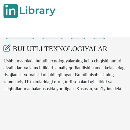
19-08-2025
94-100
50
7
BULUTLI TEXNOLOGIYALAR
Ushbu maqolada bulutli texnologiyalarning kelib chiqishi, turlari,
afzalliklari va kamchiliklari, amaliy qo‘llanilishi hamda kelajakdagi
rivojlanish yo‘nalishlari tahlil qilingan. Bulutli hisoblashning
zamonaviy IT tizimlaridagi o‘rni, turli sohalardagi tatbiqi va
istiqbollari manbalar asosida yoritilgan. Xususan, sun’iy intellekt,
edge computing va kvant texnologiyalari bilan uyg‘unlashuvi
bo‘yicha ilg‘or g‘oyalar taqdim etilgan