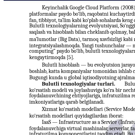
Keyinchalik Google Cloud Platform (2008)
platformalar paydo bo‘lib, raqobatni kuchaytirdi.
fan, tibbiyot, ta’lim kabi ko‘plab sohalarda keng
Bulutli texnologiyalarning evolyutsiyasi, So‘nggi
saqlash va hisoblash bilan cheklanib qolmay, balk
ma’lumotlar (Big Data), tarmoq xavfsizligi kabi
integratsiyalashmoqda. Yangi tushunchalar — m
computing" paydo bo‘lib, bulutli texnologiyalarn
kengaytirmoqda [5].
Bulutli hisoblash — bu evolyutsion jarayon 
boshlab, katta kompaniyalar tomonidan ishlab c
Bugungi kunda u global iqtisodiyotning ajralma
Bulutli texnologiyalar turlari.
Bulu
ko‘rsatish modeli va joylashuviga ko‘ra bir necht
foydalanuvchining ehtiyojlariga, infratuzilma r
imkoniyatlariga qarab belgilanadi.
Xizmat ko‘rsatish modellari (Service Mode
ko‘rsatish modellari quyidagilardan iborat:
IaaS — Infrastructure as a Service (Infrat
foydalanuvchiga virtual mashinalar, serverlar, 
infratuzilma komponentlarini taqdim etadi. Bu