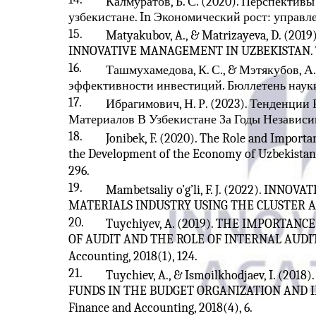
Калмуратов, Б. С. (2020). Перспектив
узбекистане. In Экономический рост: управлен
15.
Matyakubov, A., & Matrizayeva, D. (
INNOVATIVE MANAGEMENT IN UZBEKISTAN. Theor
16.
Ташмухамедова, К. С., & Мэтякубов, А.
эффективности инвестиций. Бюллетень науки 
17.
Ибрагимович, Н. Р. (2023). Тенденци
Материалов В Узбекистане За Годы Независи
18.
Jonibek, F. (2020). The Role and Importa
the Development of the Economy of Uzbekistan
296.
19.
Mambetsaliy o’g’li, F. J. (2022). INN
MATERIALS INDUSTRY USING THE CLUSTER APP
20.
Tuychiyev, A. (2019). THE IMPORTA
OF AUDIT AND THE ROLE OF INTERNAL AUDIT 
Accounting, 2018(1), 124.
21.
Tuychiev, A., & Ismoilkhodjaev, I. (2
FUNDS IN THE BUDGET ORGANIZATION AND IM
Finance and Accounting, 2018(4), 6.