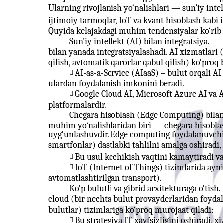
Ularning rivojlanish yo‘nalishlari — sun’iy intel
ijtimoiy tarmoqlar, IoT va kvant hisoblash kabi il
Quyida kelajakdagi muhim tendensiyalar ko‘rib 
Sun’iy intellekt (AI) bilan integratsiya.
bilan yanada integratsiyalashadi. AI xizmatlari (m
qilish, avtomatik qarorlar qabul qilish) ko‘proq
AI-as-a-Service (AIaaS) – bulut orqali AI

ulardan foydalanish imkonini beradi.
Google Cloud AI, Microsoft Azure AI va

platformalardir.
Chegara hisoblash (Edge Computing) bilan
muhim yo‘nalishlaridan biri — chegara hisoblas
uyg‘unlashuvdir. Edge computing foydalanuvchig
smartfonlar) dastlabki tahlilni amalga oshiradi,
Bu usul kechikish vaqtini kamaytiradi v

IoT (Internet of Things) tizimlarida ayni

avtomatlashtirilgan transport).
Ko‘p bulutli va gibrid arxitekturaga o‘tish
cloud (bir nechta bulut provayderlaridan foyda
bulutlar) tizimlariga ko‘proq murojaat qiladi:
Bu strategiya IT xavfsizligini oshiradi, x
