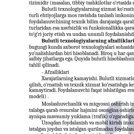
tizimidir (masalan, tibbiy tashkilotlar o‘rtasi
Bulutli texnologiyalarning xizmat ko‘rsati
turli ehtiyojlarga mos ravishda tanlash imkonini
foydalanuvchining texnik bilim darajasiga qarab
turlaridan esa xavfsizlik va funksionallikka qara
to‘g‘ri joriy etish va undan unumli foydalanis
Bulutli texnologiyalarning afzalliklar
bugungi kunda axborot texnologiyalari sohasid
yo‘nalishlardan biri hisoblanadi. Biroq u har q
salbiy jihatlarga ega. Quyida bulutli hisoblashnin
tahlil qilinadi.
- Afzalliklari
Xarajatlarning kamayishi. Bulutli xizmatl
qilish, o‘rnatish va texnik xizmat ko‘rsatishga ke
kamaytiradi. Foydalanuvchi faqat ishlatilgan re
modeli) .
Moslashuvchanlik va miqyosni oshirish imk
talabga qarab resurslar hajmini osongina oshiri
ayniqsa mavsumiy yuklama (trafik) o‘zgaradigan
Uzoqdan foydalanish va mobil kirish imkon
istalgan joydan va istalgan qurilmadan foydala