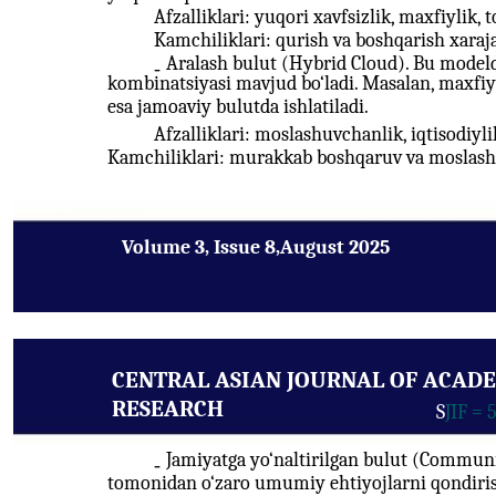
Afzalliklari: yuqori xavfsizlik, maxfiylik, t
Kamchiliklari: qurish va boshqarish xaraja
Aralash bulut (Hybrid Cloud). Bu modeld
-
kombinatsiyasi mavjud bo‘ladi. Masalan, maxfiy
esa jamoaviy bulutda ishlatiladi.
Afzalliklari: moslashuvchanlik, iqtisodiyli
Kamchiliklari: murakkab boshqaruv va moslash
Volume 3, Issue 8,August 2025
CENTRAL ASIAN JOURNAL OF ACAD
RESEARCH
S
JIF = 
Jamiyatga yo‘naltirilgan bulut (Communi
-
tomonidan o‘zaro umumiy ehtiyojlarni qondiris