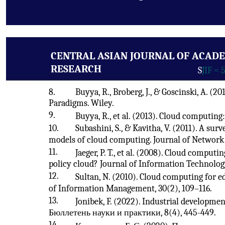
CENTRAL ASIAN JOURNAL OF ACAD
RESEARCH
S
JIF = 
8.
Buyya, R., Broberg, J., & Goscinski, A. (
Paradigms. Wiley.
9.
Buyya, R., et al. (2013). Cloud computing
10.
Subashini, S., & Kavitha, V. (2011). A surv
models of cloud computing. Journal of Network 
11.
Jaeger, P. T., et al. (2008). Cloud compu
policy cloud? Journal of Information Technology
12.
Sultan, N. (2010). Cloud computing for 
of Information Management, 30(2), 109–116.
13.
Jonibek, F. (2022). Industrial developme
Бюллетень науки и практики, 8(4), 445-449.
14.