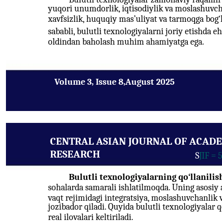
yuqori unumdorlik, iqtisodiylik va moslashuvchan
xavfsizlik, huquqiy mas’uliyat va tarmoqga bog‘
sababli, bulutli texnologiyalarni joriy etishda eh
oldindan baholash muhim ahamiyatga ega.
Volume 3, Issue 8,August 2025
CENTRAL ASIAN JOURNAL OF ACAD
RESEARCH
S
JIF = 
Bulutli texnologiyalarning qo‘llanilish
sohalarda samarali ishlatilmoqda. Uning asosiy 
vaqt rejimidagi integratsiya, moslashuvchanlik 
jozibador qiladi. Quyida bulutli texnologiyalar 
real ilovalari keltiriladi.