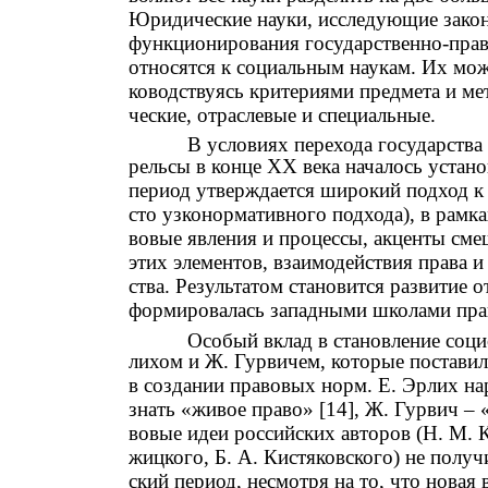
Юридические науки, исследующие закон
функционирования государственно-прав
относятся к социальным наукам. Их мож
ководствуясь критериями предмета и ме
ческие, отраслевые и специальные.
В условиях перехода государства
рельсы в конце ХХ века началось устано
период утверждается широкий подход к 
сто узконормативного подхода), в рамк
вовые явления и процессы, акценты сме
этих элементов, взаимодействия права и
ства. Результатом становится развитие 
формировалась западными школами прав
Особый вклад в становление соци
лихом и Ж. Гурвичем, которые постави
в создании правовых норм. Е. Эрлих на
знать «живое право» [14], Ж. Гурвич – 
вовые идеи российских авторов (Н. М. 
жицкого, Б. А. Кистяковского) не получ
ский период, несмотря на то, что новая 