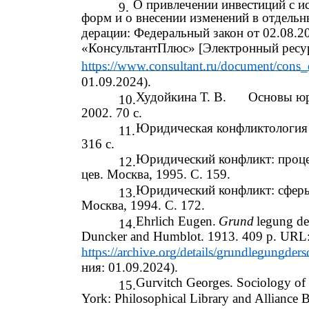
О привлечении инвестиций с и
9.
форм и о внесении изменений в отдельн
дерации: Федеральный закон от 02.08.2
«КонсультантПлюс» [Электронный ресур
https://www.consultant.ru/document/co
01.09.2024).
Худойкина Т. В.
Основы юр
10.
2002. 70 с.
Юридическая конфликтология /
11.
316 с.
Юридический конфликт: процед
12.
цев. Москва, 1995. С. 159.
Юридический конфликт: сферы 
13.
Москва, 1994. С. 172.
Ehrlich Eugen.
Grund
legung de
14.
Duncker and Humblot. 1913. 409 p. URL
https://archive.org/details/grundlegungde
ния: 01.09.2024).
Gurvitch Georges. Sociology of
15.
York: Philosophical Library and Alliance 