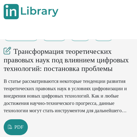
20-07-2025
10-14
88
17
Трансформация теоретических
правовых наук под влиянием цифровых
технологий: постановка проблемы
В статье рассматриваются некоторые тенденции развития
теоретических правовых наук в условиях цифровизации и
внедрения новых цифровых технологий. Как и любые
достижения научно-технического прогресса, данные
технологии могут стать инструментом для дальнейшего
правового развития, но они способны оказывать и
деструктивное воздействие на правовую систему, допуская
PDF
нарушение устоявшихся правовых принципов,