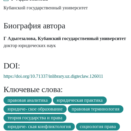
Кубанский государственный университет
Биография автора
Г Адыгезалова, Кубанский государственный университет
доктор юридических наук
DOI:
https://doi.org/10.71337/inlibrary.uz.digteclaw.126011
Ключевые слова:
правовая аналитика
юридическая практика
юридиче- ское образование
правовая терминология
теория государства и права
юридиче- ская конфликтология
социология права