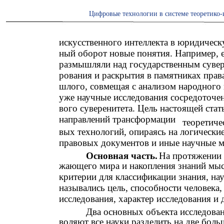
Цифровые технологии в системе теоретико-
искусственного интеллекта в юридическ
ный оборот новые понятия. Например, 
размышляли над государственным сувер
рования и раскрытия в памятниках прав
шлого, совмещая с анализом народного 
уже научные исследования сосредоточе
вого суверенитета. Цель настоящей ста
направлений трансформации
теоретиче
вых технологий, опираясь на логически
правовых документов и иные научные м
Основная часть.
На протяжении 
жающего мира и накопления знаний мыс
критерии для классификации знания, нау
назывались цель, способности человека,
исследования, характер исследования и д
Два основных объекта исследова
воляют все науки разделить на две боль