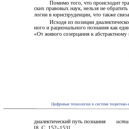
Помимо того, что происходит тр
ских правовых наук, нельзя не обратит
логии в юриспруденции, что также связ
Исходя из позиции диалектическо
ного и рационального познания как един
«От живого созерцания к абстрактном
Цифровые технологии в системе теоретико-
диалектический путь познания
исти
[8. С. 152–153].