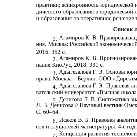
практики; асинхронность юридической 
дического образования и юридической п
и образования на оперативное решение 
Список 
Агамиров К. В. Правореализац
1.
ния. Москва: Российский экономический
2016. 352 с.
Агамиров К. В. Прогнозирован
2.
пания КноРус, 2018. 331 с.
Адыгезалова Г. Э. Основы юри
3.
права. Москва – Берлин: ООО «Директм
Адыгезалова Г. Э.
Правовая ан
4.
вательский университет «Высшая школа 
Денисова Л. В. Систематика зн
5.
Л. В. Денисова // Научный вестник Омс
С. 60–64.
Исаков В. Б. Правовая аналитик
6.
сов и слушателей магистратуры. 4-е из
Концепция развития технологи
7.