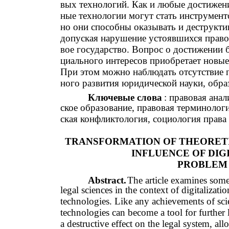
вых технологий. Как и любые достижени
ные технологии могут стать инструмент
но они способны оказывать и деструкти
допуская нарушение устоявшихся прав
вое государство. Вопрос о достижении б
циального интересов приобретает новые
При этом можно наблюдать отсутствие п
ного развития юридической науки, обра
Ключевые слова
: правовая ана
ское образование, правовая терминологи
ская конфликтология, социология права
TRANSFORMATION OF THEORETI
INFLUENCE OF DIG
PROBLEM
Abstract.
The article examines some
legal sciences in the context of digitalizati
technologies. Like any achievements of scie
technologies can become a tool for further
a destructive effect on the legal system, all